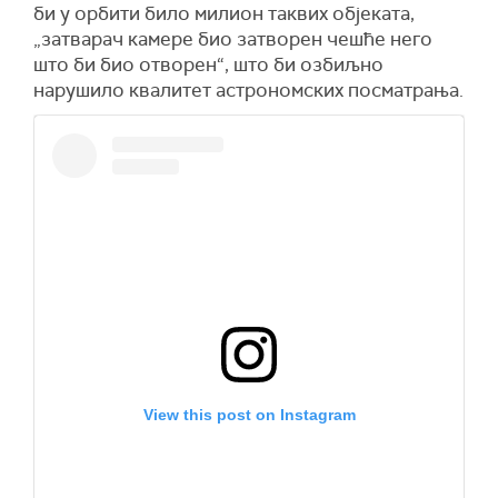
би у орбити било милион таквих објеката,
„затварач камере био затворен чешће него
што би био отворен“, што би озбиљно
нарушило квалитет астрономских посматрања.
View this post on Instagram