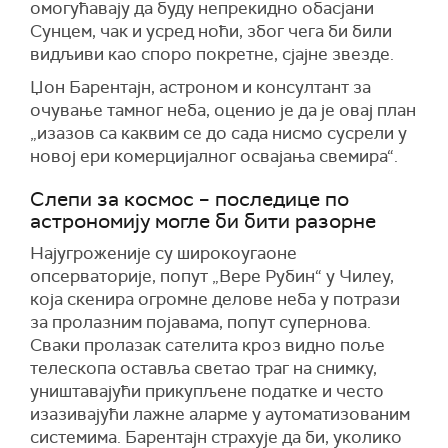
омогућавају да буду непрекидно обасјани
Сунцем, чак и усред ноћи, због чега би били
видљиви као споро покретне, сјајне звезде.
Џон Барентајн, астроном и консултант за
очување тамног неба, оценио је да је овај план
„изазов са каквим се до сада нисмо сусрели у
новој ери комерцијалног освајања свемира“.
Слепи за космос – последице по
астрономију могле би бити разорне
Најугроженије су широкоугаоне
опсерваторије, попут „Вере Рубин“ у Чилеу,
која скенира огромне делове неба у потрази
за пролазним појавама, попут супернова.
Сваки пролазак сателита кроз видно поље
телескопа оставља светао траг на снимку,
уништавајући прикупљене податке и често
изазивајући лажне аларме у аутоматизованим
системима. Барентајн страхује да би, уколико