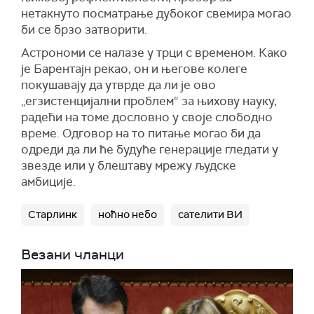
нетакнуто посматрање дубоког свемира могао
би се брзо затворити.
Астрономи се налазе у трци с временом. Како
је Барентајн рекао, он и његове колеге
покушавају да утврде да ли је ово
„егзистенцијални проблем“ за њихову науку,
радећи на томе дословно у своје слободно
време. Одговор на то питање могао би да
одреди да ли ће будуће генерације гледати у
звезде или у блештаву мрежу људске
амбиције.
Старлинк
ноћно небо
сателити ВИ
Везани чланци