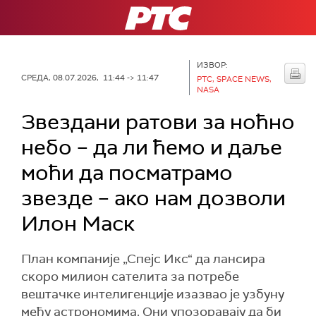
РТС
ИЗВОР:
СРЕДА, 08.07.2026, 11:44 -> 11:47
РТС, SPACE NEWS,
NASA
Звездани ратови за ноћно
небо – да ли ћемо и даље
моћи да посматрамо
звезде – ако нам дозволи
Илон Маск
План компаније „Спејс Икс“ да лансира
скоро милион сателита за потребе
вештачке интелигенције изазвао је узбуну
међу астрономима. Они упозоравају да би