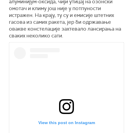
алуминијум-оксида, чији утицај на озонски
омотач и климу још није у потпуности
истражен. На крају, ту су и емисије штетних
гасова из самих ракета, јер би одржавање
овакве констелације захтевало лансирања на
сваких неколико сати.
View this post on Instagram