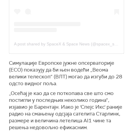
A post shared by SpaceX & Space News (@spacex_spacenews)
Симулације Европске јужне опсерваторије
(ЕСО) показују да би њен водећи „Веома
велики телескоп“ (ВЛТ) могао да изгуби до 28
одсто видног поља.
„Осећај је као да се поткопава све што смо
постигли у последњих неколико година“,
изјавио је Барентајн. Иако је 'Спејс Икс' раније
радио на смањењу одсјаја сателита Старлинк,
размере и величина летелица AI1 чине та
решења недовољно ефикасним.