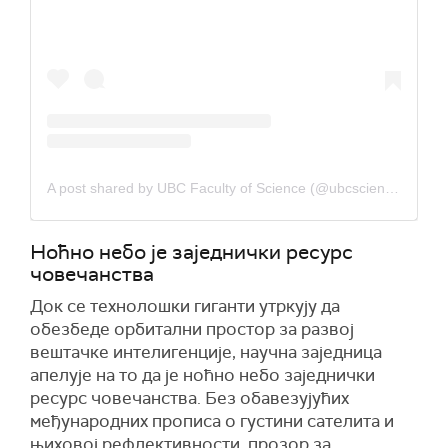
A post shared by UBC Faculty of Science (@ubcscience)
Ноћно небо је заједнички ресурс
човечанства
Док се технолошки гиганти утркују да
обезбеде орбитални простор за развој
вештачке интелигенције, научна заједница
апелује на то да је ноћно небо заједнички
ресурс човечанства. Без обавезујућих
међународних прописа о густини сателита и
њиховој рефлективности, прозор за