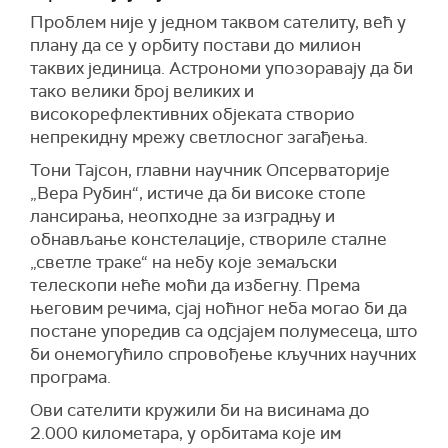
Проблем није у једном таквом сателиту, већ у
плану да се у орбиту постави до милион
таквих јединица. Астрономи упозоравају да би
тако велики број великих и
високорефлективних објеката створио
непрекидну мрежу светлосног загађења.
Тони Тајсон, главни научник Опсерваторије
„Вера Рубин“, истиче да би високе стопе
лансирања, неопходне за изградњу и
обнављање констелације, створиле сталне
„светле траке“ на небу које земаљски
телескопи неће моћи да избегну. Према
његовим речима, сјај ноћног неба могао би да
постане упоредив са одсјајем полумесеца, што
би онемогућило спровођење кључних научних
програма.
Ови сателити кружили би на висинама до
2.000 километара, у орбитама које им