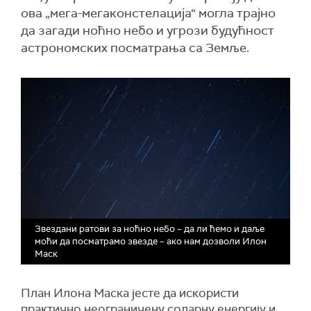
ова „мега-мегаконстелација“ могла трајно
да загади ноћно небо и угрози будућност
астрономских посматрања са Земље.
Звездани ратови за ноћно небо – да ли ћемо и даље
моћи да посматрамо звезде – ако нам дозволи Илон
Маск
План Илона Маска јесте да искористи
практично неограничену соларну енергију и