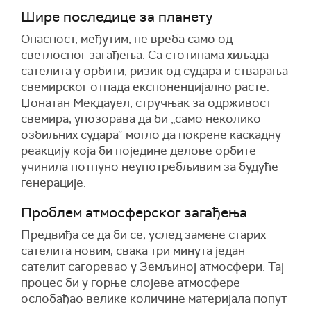
Шире последице за планету
Опасност, међутим, не вреба само од
светлосног загађења. Са стотинама хиљада
сателита у орбити, ризик од судара и стварања
свемирског отпада експоненцијално расте.
Џонатан Мекдауел, стручњак за одрживост
свемира, упозорава да би „само неколико
озбиљних судара“ могло да покрене каскадну
реакцију која би поједине делове орбите
учинила потпуно неупотребљивим за будуће
генерације.
Проблем атмосферског загађења
Предвиђа се да би се, услед замене старих
сателита новим, свака три минута један
сателит сагоревао у Земљиној атмосфери. Тај
процес би у горње слојеве атмосфере
ослобађао велике количине материјала попут