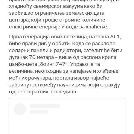
хладноћу свемирског вакуума како би
заобишао ограничења земаљских дата
центара, који троше огромне количине
електричне енергије и воде за хлађење.
Прва генерација ових летелица, названа AL1,
биће прави див у орбити. Када се расклопе
соларни панели и радијатори, сателит ће бити
дугачак 70 метара – више од распона крила
џамбо-џета „боинг 747“. Управо је та
величина, неопходна за напајање и хлађење
моћних рачунара, постала извор највеће
забринутости међу научницима, који страхују
од неповратних последица.