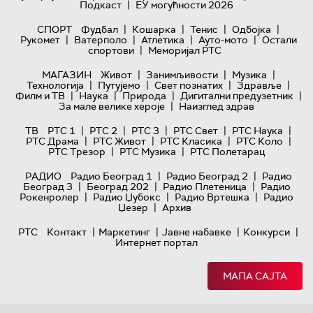
|
Подкаст
ЕУ могућности 2026
|
|
|
|
СПОРТ
Фудбал
Кошарка
Тенис
Одбојка
|
|
|
|
Рукомет
Ватерполо
Атлетика
Ауто-мото
Остали
|
спортови
Меморијал РТС
|
|
|
МАГАЗИН
Живот
Занимљивости
Музика
|
|
|
|
Технологијa
Путујемо
Свет познатих
Здравље
|
|
|
|
Филм и ТВ
Наука
Природа
Дигитални предузетник
|
За мале велике хероје
Наизглед здрав
|
|
|
|
|
ТВ
РТС 1
РТС 2
РТС 3
РТС Свет
РТС Наука
|
|
|
|
РТС Драма
РТС Живот
РТС Класика
РТС Коло
|
|
РТС Трезор
РТС Музика
РТС Полетарац
|
|
РАДИО
Радио Београд 1
Радио Београд 2
Радио
|
|
|
Београд 3
Београд 202
Радио Плетеница
Радио
|
|
|
Рокенролер
Радио Џубокс
Радио Вртешка
Радио
|
Џезер
Архив
|
|
|
|
РТС
Контакт
Маркетинг
Јавне набавке
Конкурси
Интернет портал
МАПА САЈТА