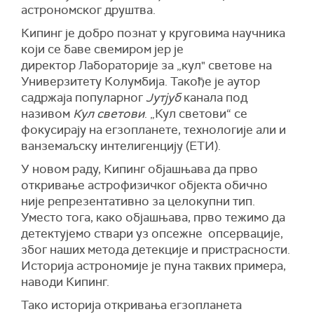
астрономског друштва.
Кипинг је добро познат у круговима научника
који се баве свемиром јер је
директор Лабораторије за „кул" светове на
Универзитету Колумбија. Такође је аутор
садржаја популарног
Јутјуб
канала под
називом
Кул светови
. „Кул светови“ се
фокусирају на егзопланете, технологије али и
ванземаљску интелигенцију (ЕТИ).
У новом раду, Кипинг објашњава да прво
откривање астрофизичког објекта обично
није репрезентативно за целокупни тип.
Уместо тога, како објашњава, прво тежимо да
детектујемо ствари уз опсежне опсервације,
због наших метода детекције и пристрасности.
Историја астрономије је пуна таквих примера,
наводи Кипинг.
Тако историја откривања егзопланета