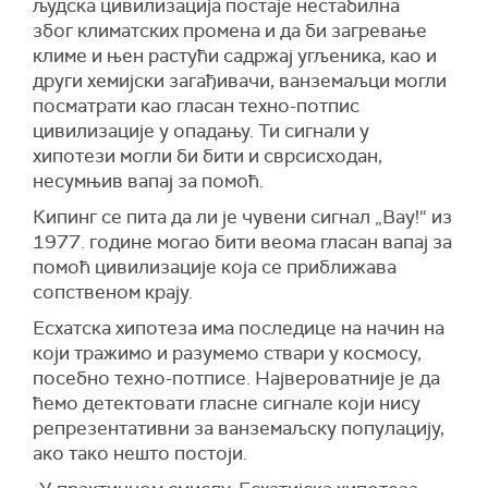
људска цивилизација постаје нестабилна
због климатских промена и да би загревање
климе и њен растући садржај угљеника, као и
други хемијски загађивачи, ванземаљци могли
посматрати као гласан техно-потпис
цивилизације у опадању. Ти сигнали у
хипотези могли би бити и сврсисходан,
несумњив вапај за помоћ.
Кипинг се пита да ли је чувени сигнал „Вау!“ из
1977. године могао бити веома гласан вапај за
помоћ цивилизације која се приближава
сопственом крају.
Есхатска хипотеза има последице на начин на
који тражимо и разумемо ствари у космосу,
посебно техно-потписе. Највероватније је да
ћемо детектовати гласне сигнале који нису
репрезентативни за ванземаљску популацију,
ако тако нешто постоји.