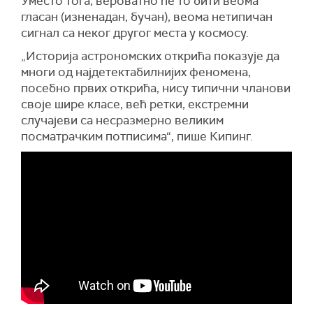
Уместо тога, вероватно ће то бити веома
гласан (изненадан, бучан), веома нетипичан
сигнал са неког другог места у космосу.
„Историја астрономских открића показује да
многи од најдетектабилнијих феномена,
посебно првих открића, нису типични чланови
своје шире класе, већ ретки, екстремни
случајеви са несразмерно великим
посматрачким потписима“, пише Кипинг.