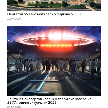
Пентагон објавио нову серију фајлова о НЛО
10. 07. 2026.
Зашто је Спилбергов класик о теоријама завере из
1977. године актуелан и 2026.
03. 06. 2026.