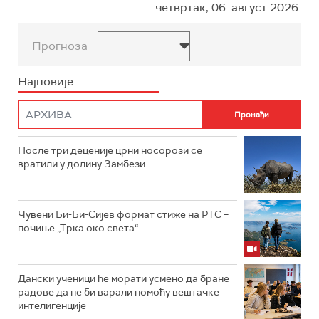
четвртак, 06. август 2026.
Прогноза
Најновије
После три деценије црни носорози се
вратили у долину Замбези
Чувени Би-Би-Сијев формат стиже на РТС –
почиње „Трка око света“
Дански ученици ће морати усмено да бране
радове да не би варали помоћу вештачке
интелигенције