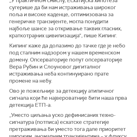
„У практичном смислу, Есхатијска хипотеза
сугерише да би нам истраживања широког
поља и високе каденце, оптимизована за
генеричке транзијенте, могла понудити
најбоље шансе за откривање таквих гласних,
краткотрајних цивилизација“, пише Кипинг.
Кипинг каже да долазимо до тачке где је небо
под сталним надзором у нашем временском
домену. Опсерваторије попут опсерваторије
Вера Рубин и Слоуновог дигиталног
истраживања неба континуирано прате
промене на небу.
Ово је пожељније за детекцију атипичног
сигнала који ће највероватније бити наша прва
детекција ЕТП-а.
„Уместо циљања уско дефинисаних техно-
сигнатура (потписа) есхатске стратегије
претраживања би уместо тога дале приоритет
широким, аномалним транзијентима – у флуксу,