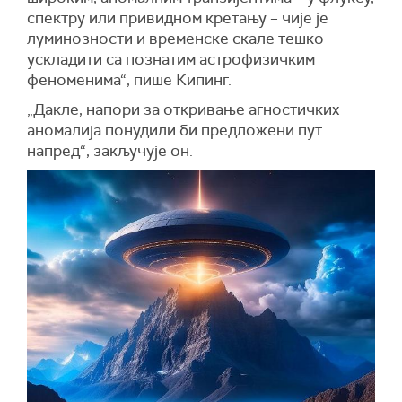
спектру или привидном кретању – чије је
луминозности и временске скале тешко
ускладити са познатим астрофизичким
феноменима“, пише Кипинг.
„Дакле, напори за откривање агностичких
аномалија понудили би предложени пут
напред“, закључује он.