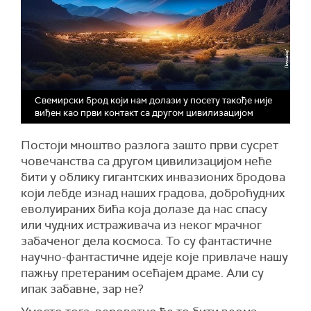
Свемирски брод који нам долази у посету такође није
виђен као први контакт са другом цивилизацијом
Постоји мноштво разлога зашто први сусрет
човечанства са другом цивилизацијом неће
бити у облику гигантских инвазионих бродова
који лебде изнад наших градова, доброћудних
еволуираних бића која долазе да нас спасу
или чудних истраживача из неког мрачног
забаченог дела космоса. То су фантастичне
научно-фантастичне идеје које привлаче нашу
пажњу претераним осећајем драме. Али су
ипак забавне, зар не?