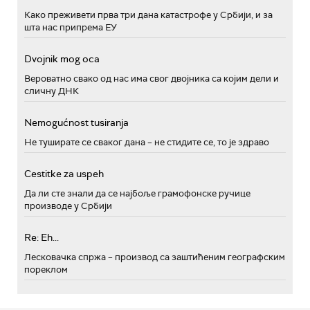
Како преживети прва три дана катастрофе у Србији, и за
шта нас припрема ЕУ
Dvojnik mog oca
Вероватно свако од нас има свог двојника са којим дели и
сличну ДНК
Nemogućnost tusiranja
Не туширате се сваког дана – не стидите се, то је здраво
Cestitke za uspeh
Да ли сте знали да се најбоље грамофонске ручице
производе у Србији
Re: Eh...
Лесковачка спржа – производ са заштићеним географским
пореклом