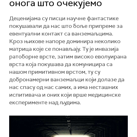
онога што очекујемо
Деценијама су писци научне фантастике
покушавали да нас што боље припреме за
евентуални контакт са ванземаљцима.
Кроз њихове напоре доминира неколико
матрица које се понављају. Ту је инвазија
ратоборне врсте, затим високо еволуирана
врста која покушава да комуницира са
нашом примитивном врстом, ту су
добронамерни ванземаљци који долазе да
нас спасу од нас самих, а има несташних
испитивача и оних који врше медицинске
експерименте над људима.