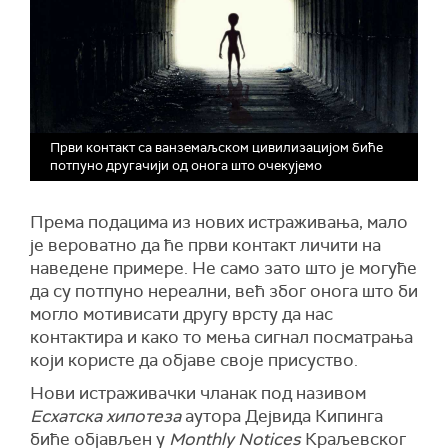
Први контакт са ванземаљском цивилизацијом биће
потпуно другачији од онога што очекујемо
Према подацима из нових истраживања, мало
је вероватно да ће први контакт личити на
наведене примере. Не само зато што је могуће
да су потпуно нереални, већ због онога што би
могло мотивисати другу врсту да нас
контактира и како то мења сигнал посматрања
који користе да објаве своје присуство.
Нови истраживачки чланак под називом
Есхатска хипотеза
аутора Дејвида Кипинга
биће објављен у
Monthly Notices
Краљевског