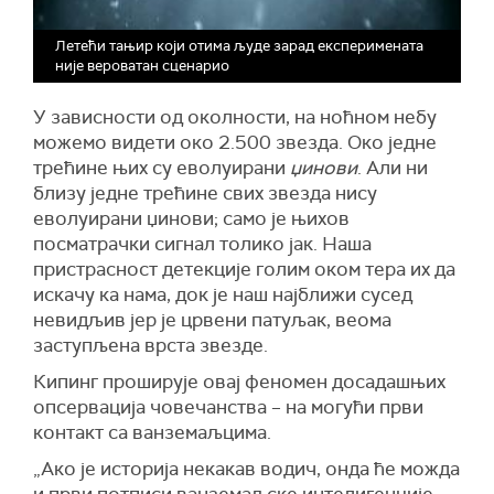
Летећи тањир који отима људе зарад експеримената
није вероватан сценарио
У зависности од околности, на ноћном небу
можемо видети око 2.500 звезда. Око једне
трећине њих су еволуирани
џинови
. Али ни
близу једне трећине свих звезда нису
еволуирани џинови; само је њихов
посматрачки сигнал толико јак. Наша
пристрасност детекције голим оком тера их да
искачу ка нама, док је наш најближи сусед
невидљив јер је црвени патуљак, веома
заступљена врста звезде.
Кипинг проширује овај феномен досадашњих
опсервација човечанства – на могући први
контакт са ванземаљцима.
„Ако је историја некакав водич, онда ће можда