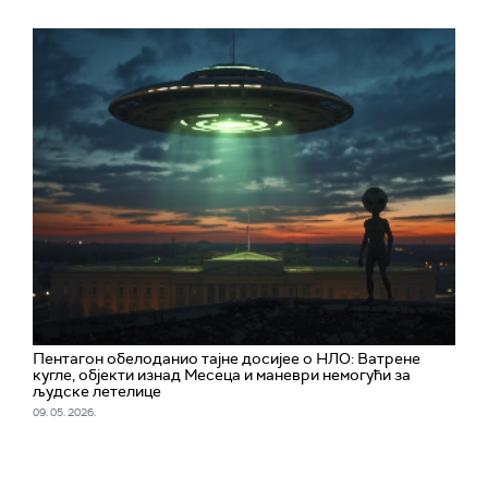
Пентагон обелоданио тајне досијее о НЛО: Ватрене
кугле, објекти изнад Месеца и маневри немогући за
људске летелице
09. 05. 2026.