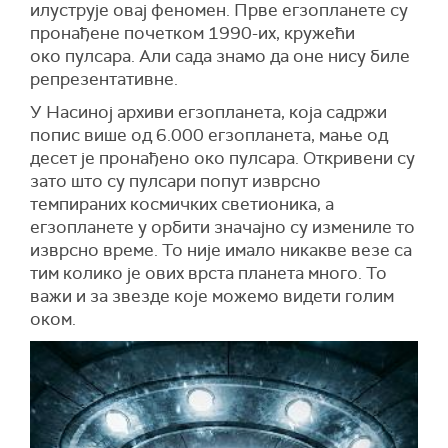
илуструје овај феномен. Прве егзопланете су
пронађене почетком 1990-их, кружећи
око пулсара. Али сада знамо да оне нису биле
репрезентативне.
У Насиној архиви егзопланета, која садржи
попис више од 6.000 егзопланета, мање од
десет је пронађено око пулсара. Откривени су
зато што су пулсари попут изврсно
темпираних космичких светионика, а
егзопланете у орбити значајно су измениле то
изврсно време. То није имало никакве везе са
тим колико је ових врста планета много. То
важи и за звезде које можемо видети голим
оком.