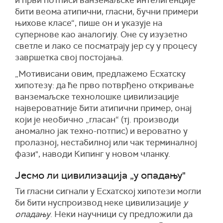
и први потписи ванземаљске интелигенције
бити веома атипични, гласни, бучни примери
њихове класе“, пише он и указује на
супернове као аналогију. Оне су изузетно
светле и лако се посматрају јер су у процесу
завршетка свој постојања.
„Мотивисани овим, предлажемо Есхатску
хипотезу: да ће прво потврђено откривање
ванземаљске технолошке цивилизације
највероватније бити атипични пример, онај
који је необично „гласан“ (тј. производи
аномално јак техно-потпис) и вероватно у
пролазној, нестабилној или чак терминалној
фази", наводи Кипинг у новом чланку.
Јесмо ли цивилизација „у опадању"
Ти гласни сигнали у Есхатској хипотези могли
би бити нуспроизвод неке цивилизације
у
опадању
. Неки научници су предложили да