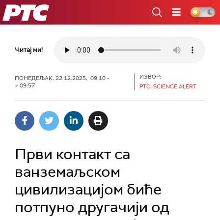
РТС
Читај ми!
ИЗВОР:
ПОНЕДЕЉАК, 22.12.2025, 09:10 -
> 09:57
РТС, SCIENCE ALERT
Први контакт са
ванземаљском
цивилизацијом биће
потпуно другачији од