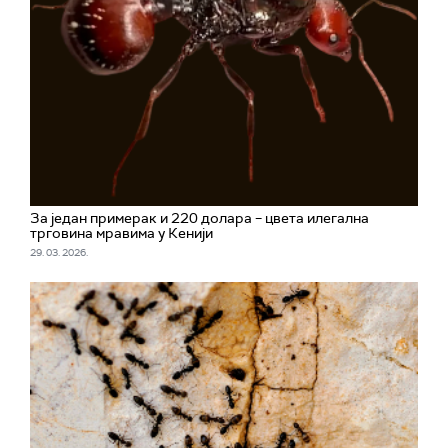
За један примерак и 220 долара – цвета илегална
трговина мравима у Кенији
29. 03. 2026.