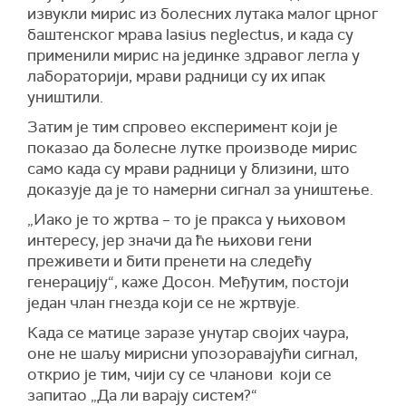
извукли мирис из болесних лутака малог црног
баштенског мрава lasius neglectus, и к
ада су
применили мирис на јединке здравог легла у
лабораторији, мрави радници су их ипак
уништили.
Затим је тим спровео експеримент који је
показао да болесне лутке производе мирис
само када су мрави радници у близини, што
доказује да је то намерни сигнал за уништење.
„Иако је то жртва – то је пракса у њиховом
интересу, јер значи да ће њихови гени
преживети и бити пренети на следећу
генерацију“, каже Досон.
Међутим, постоји
један члан гнезда који се не жртвује.
Када се матице заразе унутар својих чаура,
оне не шаљу мирисни упозоравајући сигнал,
открио је тим, чији су се чланови који се
запитао
„Да ли варају систем?“