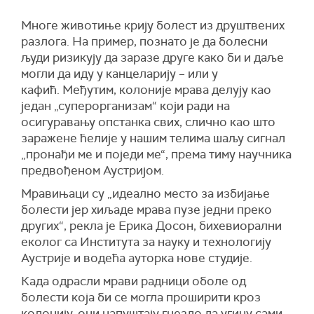
Многе животиње крију болест из друштвених
разлога. На пример, познато је да болесни
људи ризикују да заразе друге како би и даље
могли да иду у канцеларију – или у
кафић.
Међутим, колоније мрава делују као
један „суперорганизам“ који ради на
осигуравању опстанка свих, слично као што
заражене ћелије у нашим телима шаљу сигнал
„пронађи ме и поједи ме“, према тиму научника
предвођеном Аустријом.
Мравињаци су „идеално место за избијање
болести јер хиљаде мрава пузе једни преко
других“, рекла је Ерика Досон, бихевиорални
еколог са Института за науку и технологију
Аустрије и водећа ауторка нове студије.
Када одрасли мрави радници оболе од
болести која би се могла проширити кроз
колонију, они напуштају гнездо да угину сами.