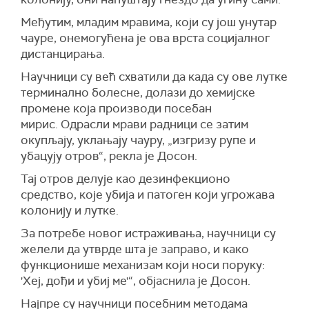
Међутим, младим мравима, који су још унутар
чауре, онемогућена је ова врста социјалног
дистанцирања.
Научници су већ схватили да када су ове лутке
терминално болесне, долази до хемијске
промене која производи посебан
мирис.
Одрасли мрави радници се затим
окупљају, уклањају чауру, „изгризу рупе и
убацују отров“, рекла је Досон.
Тај отров делује као дезинфекционо
средство, које убија и патоген који угрожава
колонију и лутке.
За потребе новог истраживања, научници су
желели да утврде шта је заправо, и како
функционише механизам који носи поруку:
'Хеј, дођи и убиј ме'“, објаснила је Досон.
Најпре су научници посебним методама