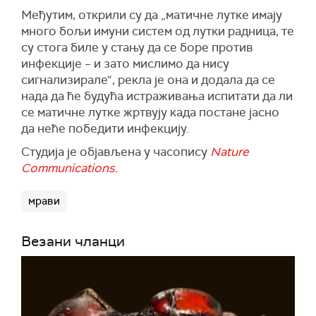
Међутим, открили су да „матичне лутке имају
много бољи имуни систем од лутки радница, те
су стога биле у стању да се боре против
инфекције – и зато мислимо да нису
сигнализирале“, рекла је она и додала да
се
нада да ће будућа истраживања испитати да ли
се матичне лутке жртвују када постане јасно
да неће победити инфекцију.
Студија је објављена у часопису
Nature
Communications.
мрави
Везани чланци