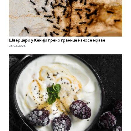
Шверцери у Кенији преко границе износе мраве
16. 03. 2026.