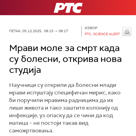
РТС
ИЗВОР:
ПЕТАК, 05.12.2025, 08:15 -> 08:17
РТС, SCIENCE ALERT
Мрави моле за смрт када
су болесни, открива нова
студија
Научници су открили да болесни млади
мрави испуштају специфичан мирис, како
би поручили мравима радницима да их
лише живота и тако заштите колонију од
инфекције, уз опаску да се чини да код
матица – не постоји такав вид
саможртвовања.