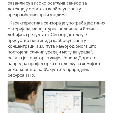
развили су високо осетљив сензор за
детекцију остатака карбосулфана у
прехрамбеним производима.
„Карактеристика сензора је употреба јефтиних
материјала, минијатурна величина и брзина
добијања резултата. Сензор детектује
присуство пестицида карбосулфана у
концентрацији 10 пута мањој од онога што
постојећи слични уређаји могу да ураде“,
рекала је коаутор студије, Jeлена Дорохко.
ванреднa професорка на одсеку за хемијско
инжењерство на Факултету природних
ресурса ТПУ.