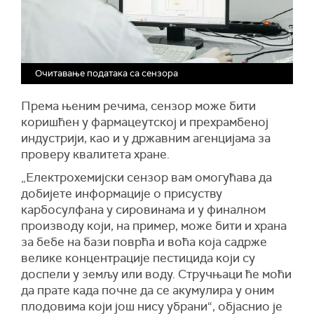
Очитавање података са сензора
Према њеним речима, сензор може бити
коришћен у фармацеутској и прехрамбеној
индустрији, као и у државним агенцијама за
проверу квалитета хране.
„Електрохемијски сензор вам омогућава да
добијете информације о присуству
карбосулфана у сировинама и у финалном
производу који, на пример, може бити и храна
за бебе на бази поврћа и воћа која садрже
велике концентрације пестицида који су
доспели у земљу или воду. Стручњаци ће моћи
да прате када почне да се акумулира у оним
плодовима који још нису убрани“, објаснио је