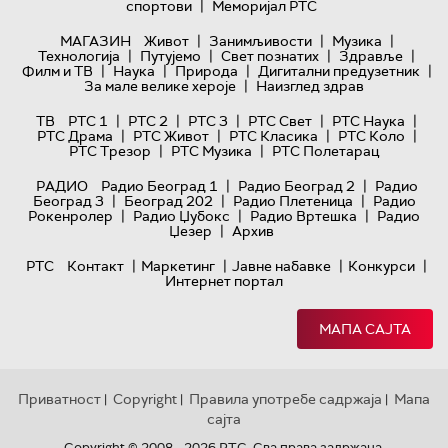
|
спортови
Меморијал РТС
|
|
|
МАГАЗИН
Живот
Занимљивости
Музика
|
|
|
|
Технологијa
Путујемо
Свет познатих
Здравље
|
|
|
|
Филм и ТВ
Наука
Природа
Дигитални предузетник
|
За мале велике хероје
Наизглед здрав
|
|
|
|
|
ТВ
РТС 1
РТС 2
РТС 3
РТС Свет
РТС Наука
|
|
|
|
РТС Драма
РТС Живот
РТС Класика
РТС Коло
|
|
РТС Трезор
РТС Музика
РТС Полетарац
|
|
РАДИО
Радио Београд 1
Радио Београд 2
Радио
|
|
|
Београд 3
Београд 202
Радио Плетеница
Радио
|
|
|
Рокенролер
Радио Џубокс
Радио Вртешка
Радио
|
Џезер
Архив
|
|
|
|
РТС
Контакт
Маркетинг
Јавне набавке
Конкурси
Интернет портал
МАПА САЈТА
Приватност
Copyright
Правила употребе садржаја
Мапа
|
|
|
сајта
Copyright © 2008 - 2026 РТС. Сва права задржана.