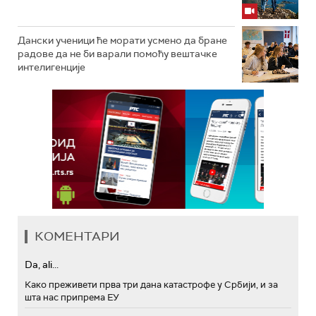
Дански ученици ће морати усмено да бране
радове да не би варали помоћу вештачке
интелигенције
КОМЕНТАРИ
Da, ali...
Како преживети прва три дана катастрофе у Србији, и за
шта нас припрема ЕУ