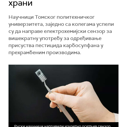
храни
Научници Томског политехничког
универзитета, заједно са колегама успели
су да направе електрохемијски сензор за
вишекратну употребу за одређивање
присуства пестицида карбосулфана у
прехрамбеним производима.
Руски научници направили изузетно осетљив сензор