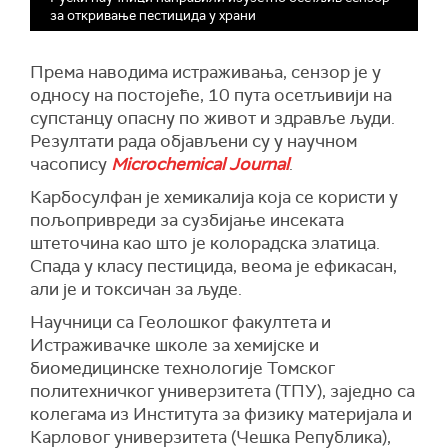
за откривање пестицида у храни
Према наводима истраживања, сензор је у
односу на постојеће, 10 пута осетљивији на
супстанцу опасну по живот и здравље људи.
Резултати рада објављени су у научном
часопису
Microchemical Journal
.
Карбосулфан је хемикалија која се користи у
пољопривреди за сузбијање инсеката
штеточина као што је колорадска златица.
Спада у класу пестицида, веома је ефикасан,
али је и токсичан за људе.
Научници са Геолошког факултета и
Истраживачке школе за хемијске и
биомедицинске технологије Томског
политехничког универзитета (ТПУ), заједно са
колегама из Института за физику материјала и
Карловог универзитета (Чешка Република),