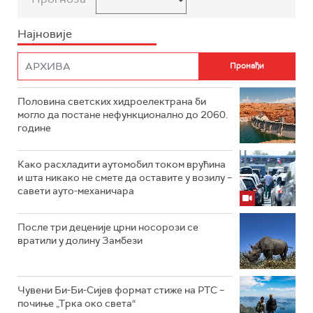
Најновије
Половина светских хидроелектрана би
могло да постане нефункционално до 2060.
године
Како расхладити аутомобил током врућина
и шта никако не смете да оставите у возилу –
савети ауто-механичара
После три деценије црни носорози се
вратили у долину Замбези
Чувени Би-Би-Сијев формат стиже на РТС –
почиње „Трка око света“