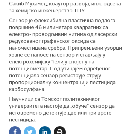
Сакиб Мухамед, коаутор развоја, инж. одсека
за хемијско инжењерство ТПУ.
Сензор је флексибилна пластична подлога
површине 46 милиметара квадратних са
електро- проводљивим нитима од ласерски
редукованог графенског оксида са
наночестицама сребра. Припремљени узорци
хране се наносе на сензор и стављају у
електрохемијску ћелију спојену на
потенциометар. Под утицајем одређеног
потенцијала сензор региструје струју
пропорционалну концентрацији пестицида
карбосулфана.
Научници са Томског политехничког
универзитета настоје да „обуче” сензор да
истовремено детектује две или три врсте
пестицида.