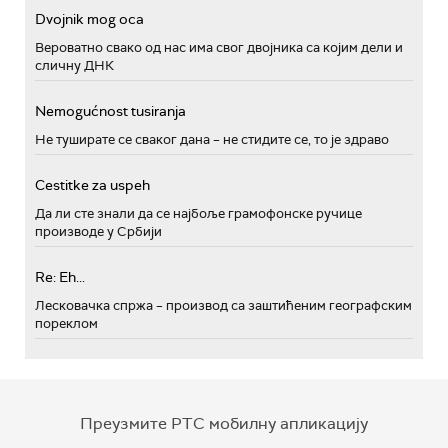
Dvojnik mog oca
Вероватно свако од нас има свог двојника са којим дели и
сличну ДНК
Nemogućnost tusiranja
Не туширате се сваког дана – не стидите се, то је здраво
Cestitke za uspeh
Да ли сте знали да се најбоље грамофонске ручице
производе у Србији
Re: Eh...
Лесковачка спржа – производ са заштићеним географским
пореклом
Преузмите РТС мобилну апликацију