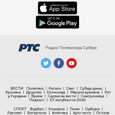
Радио Телевизија Србије
|
|
|
|
ВЕСТИ
Политика
Регион
Свет
Србија данас
|
|
|
|
Хроника
Друштво
Економија
Мерила времена
Рат
|
|
|
|
у Украјини
Време
Сервисне вести
Сматрачница
|
Подкаст
ЕУ могућности 2026
|
|
|
|
СПОРТ
Фудбал
Кошарка
Тенис
Одбојка
|
|
|
|
Рукомет
Ватерполо
Атлетика
Ауто-мото
Остали