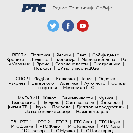
Радио Телевизија Србије
|
|
|
|
ВЕСТИ
Политика
Регион
Свет
Србија данас
|
|
|
|
Хроника
Друштво
Економија
Мерила времена
Рат
|
|
|
|
у Украјини
Време
Сервисне вести
Сматрачница
|
Подкаст
ЕУ могућности 2026
|
|
|
|
СПОРТ
Фудбал
Кошарка
Тенис
Одбојка
|
|
|
|
Рукомет
Ватерполо
Атлетика
Ауто-мото
Остали
|
спортови
Меморијал РТС
|
|
|
МАГАЗИН
Живот
Занимљивости
Музика
|
|
|
|
Технологијa
Путујемо
Свет познатих
Здравље
|
|
|
|
Филм и ТВ
Наука
Природа
Дигитални предузетник
|
За мале велике хероје
Наизглед здрав
|
|
|
|
|
ТВ
РТС 1
РТС 2
РТС 3
РТС Свет
РТС Наука
|
|
|
|
РТС Драма
РТС Живот
РТС Класика
РТС Коло
|
|
РТС Трезор
РТС Музика
РТС Полетарац