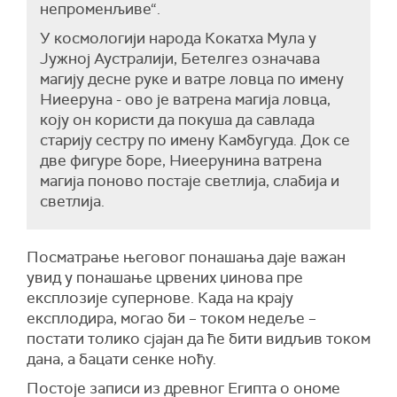
непроменљиве“.
У космологији народа Кокатха Мула у
Јужној Аустралији, Бетелгез означава
магију десне руке и ватре ловца по имену
Ниееруна - ово је ватрена магија ловца,
коју он користи да покуша да савлада
старију сестру по имену Камбугуда. Док се
две фигуре боре, Ниеерунина ватрена
магија поново постаје светлија, слабија и
светлија.
Посматрање његовог понашања даје важан
увид у понашање црвених џинова пре
експлозије супернове. Када на крају
експлодира, могао би – током недеље –
постати толико сјајан да ће бити видљив током
дана, а бацати сенке ноћу.
Постоје записи из древног Египта о ономе