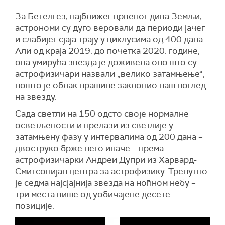
За Бетелгез, најближег црвеног дива Земљи,
астрономи су дуго веровали да периоди јачег
и слабијег сјаја трају у циклусима од 400 дана.
Али од краја 2019. до почетка 2020. године,
ова умирућа звезда је доживела оно што су
астрофизичари назвали „велико затамњење“,
пошто је облак прашине заклонио наш поглед
на звезду.
Сада светли на 150 одсто своје нормалне
осветљености и прелази из светлије у
затамњену фазу у интервалима од 200 дана –
двоструко брже него иначе – према
астрофизичарки Андреи Дупри из Харвард-
Смитсонијан центра за астрофизику. Тренутно
је седма најсјајнија звезда на ноћном небу –
три места више од уобичајене десете
позиције.