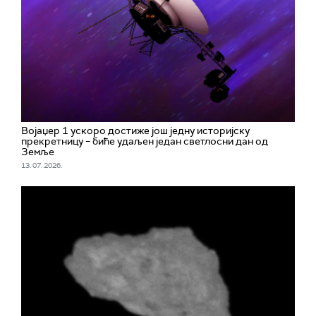
Војаџер 1 ускоро достиже још једну историјску
прекретницу – биће удаљен један светлосни дан од
Земље
13. 07. 2026.