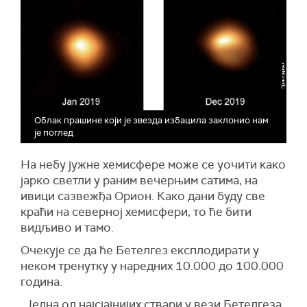
Облак прашине који је звезда избацила заклонио нам
је поглед
На небу јужне хемисфере може се уочити како
јарко светли у раним вечерњим сатима, на
ивици сазвежђа Орион. Како дани буду све
краћи на северној хемисфери, то ће бити
видљиво и тамо.
Очекује се да ће Бетелгез експлодирати у
неком тренутку у наредних 10.000 до 100.000
година.
„Једна од најсјајнијих ствари у вези Бетелгеза