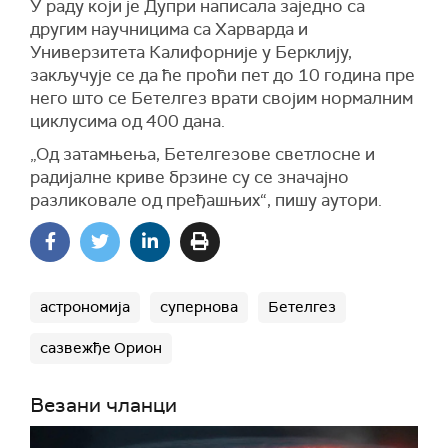
У раду који је Дупри написала заједно са
другим научницима са Харварда и
Универзитета Калифорније у Берклију,
закључује се да ће проћи пет до 10 година пре
него што се Бетелгез врати својим нормалним
циклусима од 400 дана.
„Од затамњења, Бетелгезове светлосне и
радијалне криве брзине су се значајно
разликовале од пређашњих“, пишу аутори.
астрономија
супернова
Бетелгез
сазвежђе Орион
Везани чланци