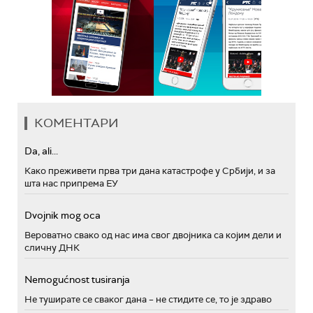
КОМЕНТАРИ
Da, ali...
Како преживети прва три дана катастрофе у Србији, и за
шта нас припрема ЕУ
Dvojnik mog oca
Вероватно свако од нас има свог двојника са којим дели и
сличну ДНК
Nemogućnost tusiranja
Не туширате се сваког дана – не стидите се, то је здраво