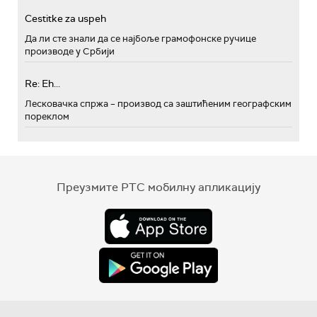
Cestitke za uspeh
Да ли сте знали да се најбоље грамофонске ручице
производе у Србији
Re: Eh...
Лесковачка спржа – производ са заштићеним географским
пореклом
Преузмите РТС мобилну апликацију