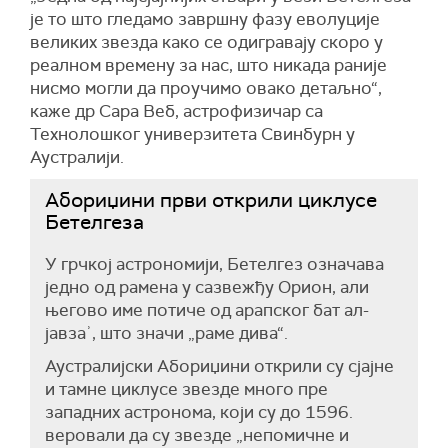
је то што гледамо завршну фазу еволуције
великих звезда како се одигравају скоро у
реалном времену за нас, што никада раније
нисмо могли да проучимо овако детаљно“,
каже др Сара Веб, астрофизичар са
Технолошког универзитета Свинбурн у
Аустралији.
Абориџини први открили циклусе
Бетелгеза
У грчкој астрономији, Бетелгез означава
једно од рамена у сазвежђу Орион, али
његово име потиче од арапског бат ал-
јавзаʾ, што значи „раме дива“.
Аустралијски Абориџини открили су сјајне
и тамне циклусе звезде много пре
западних астронома, који су до 1596.
веровали да су звезде „непомичне и