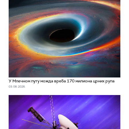
У Млечном путу можда вреба 170 милиона црних рупа
03. 08. 2026.