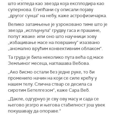
што изгледа као звезда која експлодира као
супернова. Египћани су описали појаву
„другог сунца“ на небу, каже астрофизичарка.
Велико затамњење је узроковано тиме што је
звезда „испљунула“ грудву гаса и прашине,
попут жваке: или оно што научници зову
„избацивање масе на површину“ изазвано
„аномално врућим конвективним облаком“.
Та груда је била неколико пута већа од масе
Земљиног месеца, наглашава Вебова.
„Ако бисмо остали без једне руке, то би
променило начин на који се силе крећу у
нашем телу. Слична ствар се десила са
сиротим Бетелгезом“, каже Сара Веб.
„Дакле, одгурнуо је сву ову масу и сада се
његово језгро и његова стабилност још увек
покушавају да опораве.“