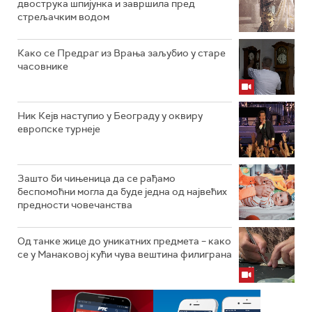
двострука шпијунка и завршила пред
стрељачким водом
Како се Предраг из Врања заљубио у старе
часовнике
Ник Кејв наступио у Београду у оквиру
европске турнеје
Зашто би чињеница да се рађамо
беспомоћни могла да буде једна од највећих
предности човечанства
Од танке жице до уникатних предмета – како
се у Манаковој кући чува вештина филиграна