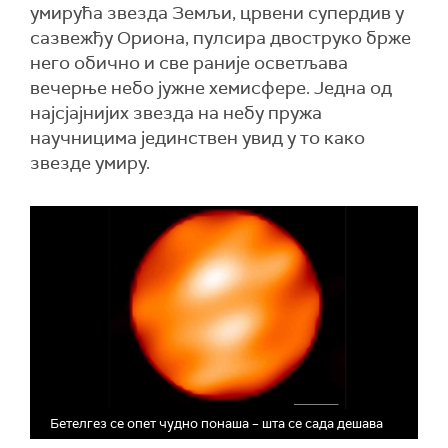
умирућа звезда Земљи, црвени супердив у
сазвежђу Ориона, пулсира двоструко брже
него обично и све раније осветљава
вечерње небо јужне хемисфере. Једна од
најсјајнијих звезда на небу пружа
научницима јединствен увид у то како
звезде умиру.
Бетелгез се опет чудно понаша – шта се сада дешава