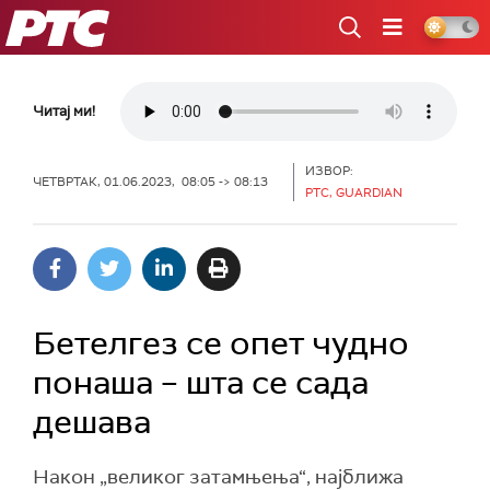
РТС
Читај ми!
ИЗВОР:
ЧЕТВРТАК, 01.06.2023, 08:05 -> 08:13
РТС, GUARDIAN
Бетелгез се опет чудно
понаша – шта се сада
дешава
Након „великог затамњења“, најближа