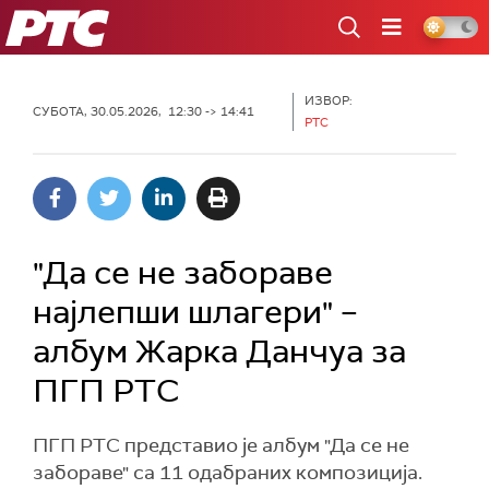
РТС
ИЗВОР:
СУБОТА, 30.05.2026, 12:30 -> 14:41
РТС
"Да се не забораве
најлепши шлагери" –
албум Жарка Данчуа за
ПГП РТС
ПГП РТС представио је албум "Да се не
забораве" са 11 одабраних композиција.