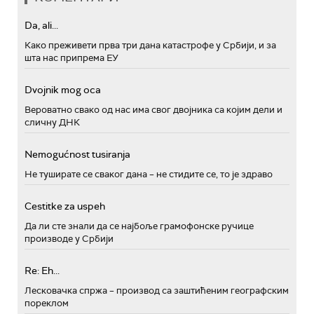
Da, ali...
Како преживети прва три дана катастрофе у Србији, и за
шта нас припрема ЕУ
Dvojnik mog oca
Вероватно свако од нас има свог двојника са којим дели и
сличну ДНК
Nemogućnost tusiranja
Не туширате се сваког дана – не стидите се, то је здраво
Cestitke za uspeh
Да ли сте знали да се најбоље грамофонске ручице
производе у Србији
Re: Eh...
Лесковачка спржа – производ са заштићеним географским
пореклом