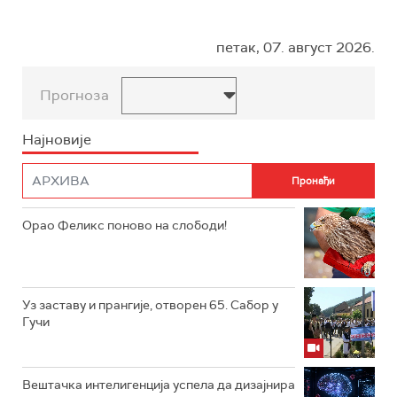
петак, 07. август 2026.
Прогноза
Најновије
Орао Феликс поново на слободи!
Уз заставу и прангије, отворен 65. Сабор у
Гучи
Вештачка интелигенција успела да дизајнира