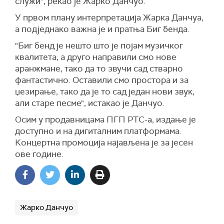
служи", рекао је Жарко Данчуо.
У првом плану интерпретација Жарка Данчуа,
а подједнако важна је и пратња Биг бенда.
"Биг бенд је нешто што је појам музичког
квалитета, а друго направили смо нове
аранжмане, тако да то звучи сад стварно
фантастично. Оставили смо простора и за
џезирање, тако да је то сад један нови звук,
али старе песме", истакао је Данчуо.
Осим у продавницама ПГП РТС-а, издање је
доступно и на дигиталним платформама.
Концертна промоција најављена је за јесен
ове године.
Жарко Данчуо