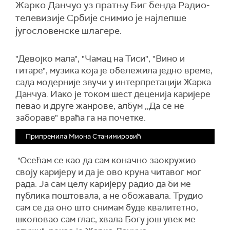
Жарко Данчуо уз пратњу Биг бенда Радио-
телевизије Србије снимио је најлепше
југословенске шлагере.
"Девојко мала", "Чамац на Тиси", "Вино и
гитаре", музика која је обележила једно време,
сада модерније звучи у интерпретацији Жарка
Данчуа. Иако је током шест деценија каријере
певао и друге жанрове, албум ,,Да се не
забораве" враћа га на почетке.
Припремила Миона Станимировић
"Осећам се као да сам коначно заокружио
своју каријеру и да је ово круна читавог мог
рада. Ја сам целу каријеру радио да би ме
публика поштовала, а не обожавала. Трудио
сам се да оно што снимам буде квалитетно,
школовао сам глас, хвала Богу још увек ме