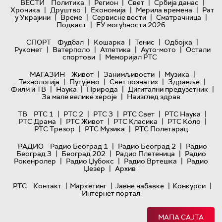
|
|
|
|
ВЕСТИ
Политика
Регион
Свет
Србија данас
|
|
|
|
Хроника
Друштво
Економија
Мерила времена
Рат
|
|
|
|
у Украјини
Време
Сервисне вести
Сматрачница
|
Подкаст
ЕУ могућности 2026
|
|
|
|
СПОРТ
Фудбал
Кошарка
Тенис
Одбојка
|
|
|
|
Рукомет
Ватерполо
Атлетика
Ауто-мото
Остали
|
спортови
Меморијал РТС
|
|
|
МАГАЗИН
Живот
Занимљивости
Музика
|
|
|
|
Технологијa
Путујемо
Свет познатих
Здравље
|
|
|
|
Филм и ТВ
Наука
Природа
Дигитални предузетник
|
За мале велике хероје
Наизглед здрав
|
|
|
|
|
ТВ
РТС 1
РТС 2
РТС 3
РТС Свет
РТС Наука
|
|
|
|
РТС Драма
РТС Живот
РТС Класика
РТС Коло
|
|
РТС Трезор
РТС Музика
РТС Полетарац
|
|
РАДИО
Радио Београд 1
Радио Београд 2
Радио
|
|
|
Београд 3
Београд 202
Радио Плетеница
Радио
|
|
|
Рокенролер
Радио Џубокс
Радио Вртешка
Радио
|
Џезер
Архив
|
|
|
|
РТС
Контакт
Маркетинг
Јавне набавке
Конкурси
Интернет портал
МАПА САЈТА