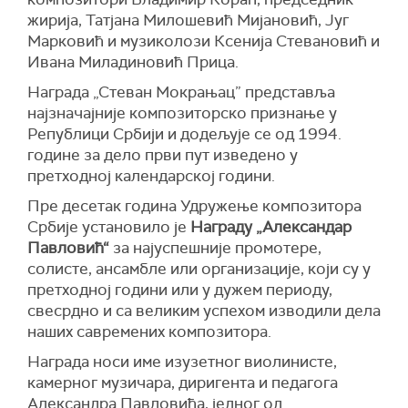
жирија, Татјана Милошевић Мијановић, Југ
Марковић и музиколози Ксенија Стевановић и
Ивана Миладиновић Прица.
Награда „Стеван Мокрањац” представља
најзначајније композиторско признање у
Републици Србији и додељује се од 1994.
године за дело први пут изведено у
претходној календарској години.
Пре десетак година Удружење композитора
Србије установило је
Награду „Александар
Павловић“
за најуспешније промотере,
солисте, ансамбле или организације, који су у
претходној години или у дужем периоду,
свесрдно и са великим успехом изводили дела
наших савремених композитора.
Награда носи име изузетног виолинисте,
камерног музичара, диригента и педагога
Александра Павловића, једног од