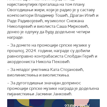
најистакнутијих прегалаца на том плану.
Овогодишњи жири, који је радио је у саставу
композитори Владимир Тошић, Драган Илић и
Раде Радивојевић, музиколог Снежана
Николајевић и виолиста Саша Мирковић,
донео је одлуку да буду додељене четири
награде:
– За домете на промоцији српске музике у
прошлој, 2024. години, награде су добили
равноправно контрабасиста Слобдан Герић и
акордеониста Никола Пековић.
– За младог уметника Ката Стојановић,
виолинисткиња и виолисткиња.
– За дугогодишњи значајан допринос
промоцији српске музике награда је додељена
пијанисткињи Јасмини Јанковић.