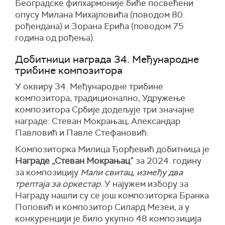
Београдске филхармоније биће посвећени
опусу Милана Михајловића (поводом 80.
рођендана) и Зорана Ерића (поводом 75
година од рођења).
Добитници награда 34. Међународне
трибине композитора
У оквиру 34. Међународне трибине
композитора, традиционално, Удружење
композитора Србије додељује три значајне
награде: Стеван Мокрањац, Александар
Павловић и Павле Стефановић.
Композиторка Милица Ђорђевић добитница је
Награде „Стеван Мокрањац”
за 2024. годину
за композицију
Мали свитац, између два
трептаја за оркестар
. У најужем избору за
Награду нашли су се још композиторка Бранка
Поповић и композитор Силард Мезеи, а у
конкуренцији је било укупно 48 композиција