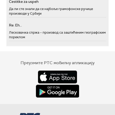
Cestitke za uspeh
Да ли сте знали да се најбоље грамофонске ручице
производе у Србији
Re: Eh...
Лесковачка спржа – производ са заштићеним географским
пореклом
Преузмите РТС мобилну апликацију