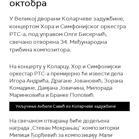
октобра
У Великој дворани Коларчеве задужбине,
концертом Хора и Симфонијског оркестра
РТС-а, под управом Олге Бисерчић,
свечано отворена 34. Међународна
трибина композитора.
На концерту у Коларцу, Хор и Симфонијски
оркестар РТС-а премијерно ће извести дела
Игора Андрића, Драгане Јовановић, Зорана
Комадине, Дамјана Јовичина, Милорада
Маринковића и Бранке Поповић.
Укључење Анђеле Савић из Коларчеве задужбине
На свечаном отварању биће додељена
награда „Стеван Мокрањац” композиторки
Милици Ђорђевић за композицију
Мали