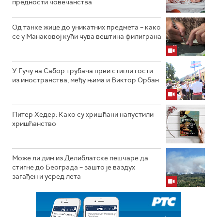
предности човечанства
Од танке жице до уникатних предмета – како
се у Манаковој кући чува вештина филиграна
У Гучу на Сабор трубача први стигли гости
из иностранства, међу њима и Виктор Орбан
Питер Хедер: Како су хришћани напустили
хришћанство
Може ли дим из Делиблатске пешчаре да
стигне до Београда – зашто је ваздух
загађен и усред лета