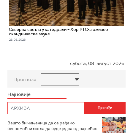
Северна светла у катедрали – Хор РТС-а оживео
скандинавске звуке
23. 05. 2026.
субота, 08. август 2026.
Прогноза
Најновије
Зашто би чињеница да се рађамо
беспомоћни могла да буде једна од највећих