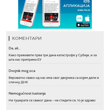
КОМЕНТАРИ
Da, ali...
Како преживети прва три дана катастрофе у Србији, и за
шта нас припрема ЕУ
Dvojnik mog oca
Вероватно свако од нас има свог двојника са којим дели и
сличну ДНК
Nemogućnost tusiranja
Не туширате се сваког дана – не стидите се, то је здраво