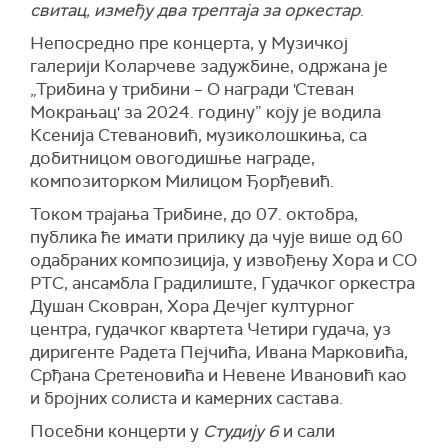
свитац, између два трептаја за оркестар
.
Непосредно пре концерта, у Музичкој
галерији Коларчеве задужбине, одржана је
„Трибина у трибини – О награди 'Стеван
Мокрањац' за 2024. годину” коју је водила
Ксенија Стевановић, музиколошкиња, са
добитницом овогодишње награде,
композиторком Милицом Ђорђевић.
Током трајања Трибине, до 07. октобра,
публика ће имати прилику да чује више од 60
одабраних композиција, у извођењу Хора и СО
РТС, ансамбла Градилиште, Гудачког оркестра
Душан Сковран, Хора Дечјег културног
центра, гудачког квартета Четири гудача, уз
диригенте Радета Пејчића, Ивана Марковића,
Срђана Сретеновића и Невене Ивановић као
и бројних солиста и камерних састава.
Посебни концерти у
Студију 6
и сали