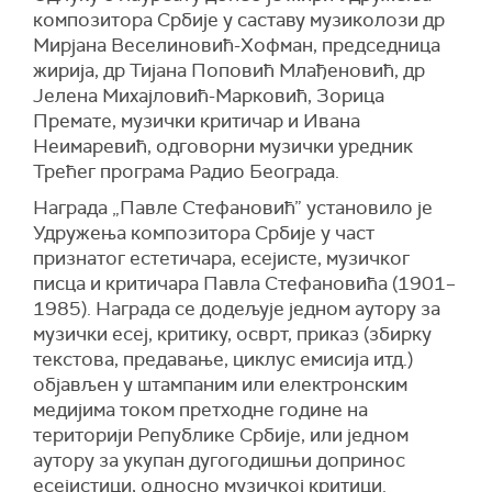
композитора Србије у саставу музиколози др
Мирјана Веселиновић-Хофман, председница
жирија, др Тијана Поповић Млађеновић, др
Јелена Михајловић-Марковић, Зорица
Премате, музички критичар и Ивана
Неимаревић, одговорни музички уредник
Трећег програма Радио Београда.
Награда „Павле Стефановић” установило је
Удружења композитора Србије у част
признатог естетичара, есејисте, музичког
писца и критичара Павла Стефановића (1901–
1985). Награда се додељује једном аутору за
музички есеј, критику, осврт, приказ (збирку
текстова, предавање, циклус емисија итд.)
објављен у штампаним или електронским
медијима током претходне године на
територији Републике Србије, или једном
аутору за укупан дугогодишњи допринос
есејистици, односно музичкој критици.