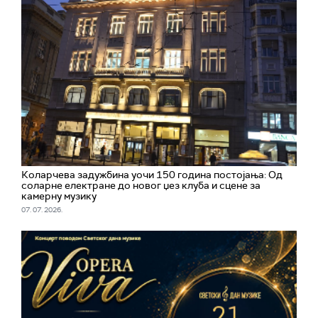
Коларчева задужбина уочи 150 година постојања: Од
соларне електране до новог џез клуба и сцене за
камерну музику
07. 07. 2026.