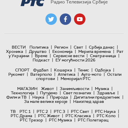
Радио Телевизија Србије
|
|
|
|
ВЕСТИ
Политика
Регион
Свет
Србија данас
|
|
|
|
Хроника
Друштво
Економија
Мерила времена
Рат
|
|
|
|
у Украјини
Време
Сервисне вести
Сматрачница
|
Подкаст
ЕУ могућности 2026
|
|
|
|
СПОРТ
Фудбал
Кошарка
Тенис
Одбојка
|
|
|
|
Рукомет
Ватерполо
Атлетика
Ауто-мото
Остали
|
спортови
Меморијал РТС
|
|
|
МАГАЗИН
Живот
Занимљивости
Музика
|
|
|
|
Технологијa
Путујемо
Свет познатих
Здравље
|
|
|
|
Филм и ТВ
Наука
Природа
Дигитални предузетник
|
За мале велике хероје
Наизглед здрав
|
|
|
|
|
ТВ
РТС 1
РТС 2
РТС 3
РТС Свет
РТС Наука
|
|
|
|
РТС Драма
РТС Живот
РТС Класика
РТС Коло
|
|
РТС Трезор
РТС Музика
РТС Полетарац