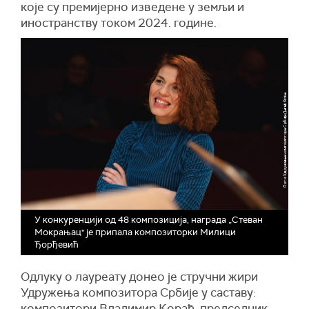
које су премијерно изведене у земљи и
иностранству током 2024. године.
У конкуренцији од 48 композиција, награда „Стеван
Мокрањац" је припала композиторки Милици
Ђорђевић
Одлуку о лауреату донео је стручни жири
Удружења композитора Србије у саставу:
композитори Владимир Кораћ, председник