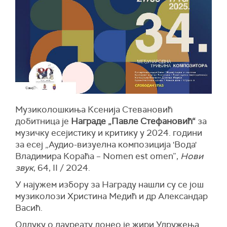
Музиколошкиња Ксенија Стевановић
добитница је
Награде „Павле Стефановић“
за
музичку есејистику и критику у 2024. години
за есеј „Аудио-визуелна композиција 'Вода'
Владимира Кораћа – Nomen est omen”,
Нови
звук
, 64, II / 2024.
У најужем избору за Награду нашли су се још
музиколози Христина Медић и др Александар
Васић.
Одлуку о лауреату донео је жири Удружења