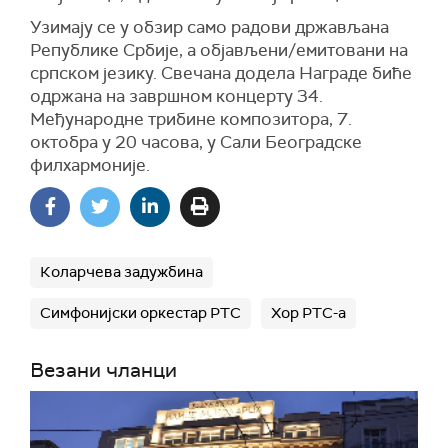
Узимају се у обзир само радови држављана
Републике Србије, а објављени/емитовани на
српском језику. Свечана додела Награде биће
одржана на завршном концерту 34.
Међународне трибине композитора, 7.
октобра у 20 часова, у Сали Београдске
филхармоније.
Коларчева задужбина
Симфонијски оркестар РТС
Хор РТС-а
Везани чланци