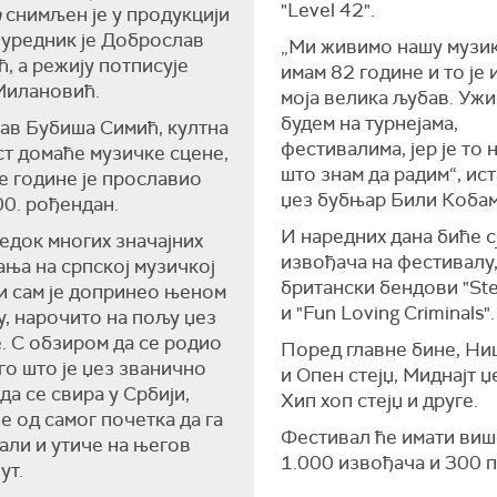
"Level 42".
а
снимљен је у продукцији
 уредник је Доброслав
„Ми живимо нашу музик
, а режију потписује
имам 82 године и то је 
Милановић.
моја велика љубав. Ужи
будем на турнејама,
ав Бубиша Симић, култна
фестивалима, јер је то 
т домаће музичке сцене,
што знам да радим“, ист
 године је прославио
џез бубњар Били Кобам
00. рођендан.
И наредних дана биће с
едок многих значајних
извођача на фестивалу
ња на српској музичкој
британски бендови "Ste
и сам је допринео њеном
и "Fun Loving Criminals".
у, нарочито на пољу џез
. С обзиром да се родио
Поред главне бине, Ни
го што је џез званично
и Опен стејџ, Миднајт џ
да се свира у Србији,
Хип хоп стејџ и друге.
је од самог почетка да га
Фестивал ће имати виш
 али и утиче на његов
1.000 извођача и 300 
ут.