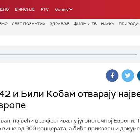
АДИО
ЕМИСИЈЕ
РТС
Остало
ЕМО
СВЕТ ПОЗНАТИХ
ЗДРАВЉЕ
ФИЛМ И ТВ
НАУКА
ПРИРОДА
42 и Били Кобам отварају најв
Европе
ал, највећи џез фестивал у југоисточној Европи. 
 више од 300 концерата, а биће приказан и докум