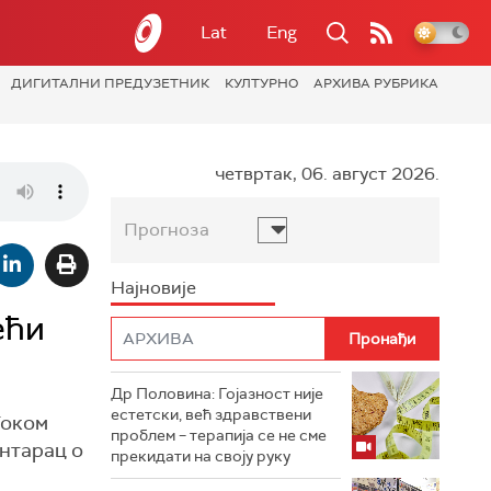
Lat
Eng
ДИГИТАЛНИ ПРЕДУЗЕТНИК
КУЛТУРНО
АРХИВА РУБРИКА
четвртак, 06. август 2026.
Прогноза
Најновије
ећи
Др Половина: Гојазност није
естетски, већ здравствени
Током
проблем – терапија се не сме
ентарац о
прекидати на своју руку