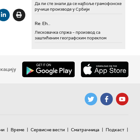
Да ли сте знали да се најбоље грамофонске
ручице производе у Србији
Re: Eh...
Лесковачка спржа – производ са
заштићеним географским пореклом
кацију
|
|
|
|
|
ни
Време
Сервисне вести
Сматрачница
Подкаст