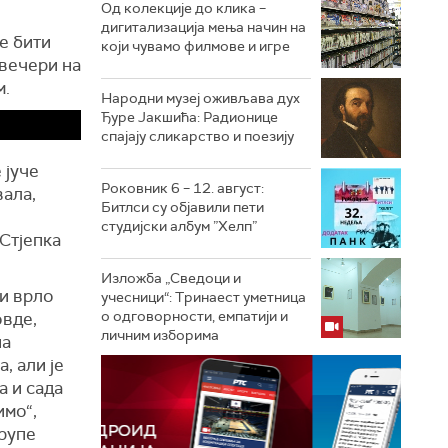
Од колекције до клика –
дигитализација мења начин на
е бити
који чувамо филмове и игре
 вечери на
м.
Народни музеј оживљава дух
Ђуре Јакшића: Радионице
спајају сликарство и поезију
 јуче
Роковник 6 – 12. август:
вала,
Битлси су објавили пети
студијски албум ”Хелп”
Стјепка
Изложба „Сведоци и
 и врло
учесници“: Тринаест уметница
о одговорности, емпатији и
овде,
личним изборима
на
, али је
а и сада
имо“,
групе