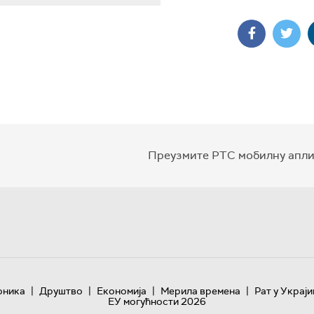
Преузмите РТС мобилну апли
|
|
|
|
оника
Друштво
Економија
Мерила времена
Рат у Украји
ЕУ могућности 2026