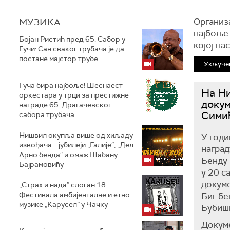
МУЗИКА
Организ
најбоље 
Бојан Ристић пред 65. Сабор у
којој на
Гучи: Сан сваког трубача је да
постане мајстор трубе
Укључењ
Гуча бира најбоље! Шеснаест
На Н
оркестара у трци за престижне
докум
награде 65. Драгачевског
Сими
сабора трубача
Нишвил окупља више од хиљаду
У годи
извођача – јубилеји „Галије“, „Дел
наград
Арно бенда“ и омаж Шабану
Бенду 
Бајрамовићу
у 20 с
докум
„Страх и нада” слоган 18.
Фестивала амбијенталне и етно
Биг бе
музике „Карусел” у Чачку
Бубиш
Докум