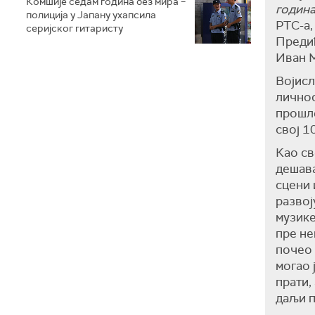
Комшије седам година без мира –
годин
полиција у Јапану ухапсила
РТС-а,
серијског гитаристу
Предић
Иван 
Војисл
личнос
прошле
свој 1
Као св
дешава
сцени 
развој
музике
пре не
почео 
могао 
прати,
даљи п