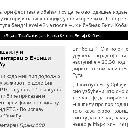
атори фестивала обећали су да ће овогодишње издањ
у историји манифестације, у великој мери и због прве
ступа бенд "Level 42", а после њих и бубњак Били Коба
е Дејана Тасића и изјаве Марка Кинга и Билија Кобама
Биг бенд РТС-а, којем је
ишвилу и
уручена награда фести
ентарац о Бубиши
наступиће у 20.30 под
ћу
диригентском палицом 
Гута.
ни када Нишвил додељује
у за животно дело Биг
„Први пут смо у Србији
РТС- а, у петак 15. августа
смо узбуђени што смо 
ати биће приказан и
требало је да свирамо 
ентарни филм о оснивачу
Нишвилу пре пар година
нд РТС - Војиславу
то отказано због ковид
и Симићу.
смо ту да све надокнад
навео је Марк Кинг из 
ентарац
Првих 100