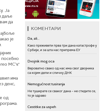
у. Ја
и даље
вам да
КОМЕНТАРИ
најбоље
акао је
Da, ali...
.
Како преживети прва три дана катастрофе у
Србији, и за шта нас припрема ЕУ
јајних
, посебно
Dvojnik mog oca
reo MC’s"
Вероватно свако од нас има свог двојника
са којим дели и сличну ДНК
швил има
ез денс,
Nemogućnost tusiranja
Не туширате се сваког дана – не стидите се,
то је здраво
е од
програма.
Cestitke za uspeh