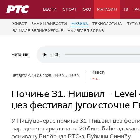
РТС
ВЕСТИ
СПОРТ
OKO
МАГАЗИН
ТВ
Р
ЖИВОТ
ЗАНИМЉИВОСТИ
МУЗИКА
ТЕХНОЛОГИЈA
ПУТУЈ
ЗА МАЛЕ ВЕЛИКЕ ХЕРОЈЕ
НАИЗГЛЕД ЗДРАВ
Читај ми!
ИЗВОР:
ЧЕТВРТАК, 14.08.2025, 19:50 -> 15:50
РТС
Почиње 31. Нишвил – Level 
џез фестивал југоисточне 
У Нишу вечерас почиње 31. Нишвил џез фестив
наредна четири дана на 20 бина биће одржано
оснивачу Биг бенда РТС-а, Бубиши Симићу.