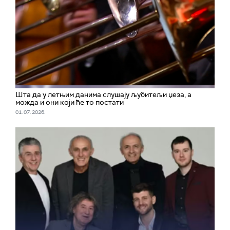
Шта да у летњим данима слушају љубитељи џеза, а
можда и они који ће то постати
01. 07. 2026.