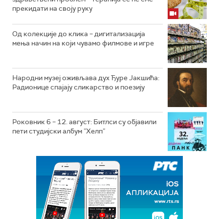
прекидати на своју руку
Од колекције до клика – дигитализација
мења начин на који чувамо филмове и игре
Народни музеј оживљава дух Ђуре Јакшића:
Радионице спајају сликарство и поезију
Роковник 6 – 12. август: Битлси су објавили
пети студијски албум ”Хелп”