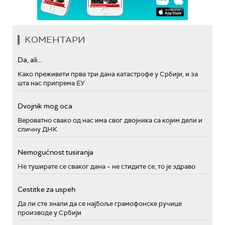
КОМЕНТАРИ
Da, ali...
Како преживети прва три дана катастрофе у Србији, и за
шта нас припрема ЕУ
Dvojnik mog oca
Вероватно свако од нас има свог двојника са којим дели и
сличну ДНК
Nemogućnost tusiranja
Не туширате се сваког дана – не стидите се, то је здраво
Cestitke za uspeh
Да ли сте знали да се најбоље грамофонске ручице
производе у Србији