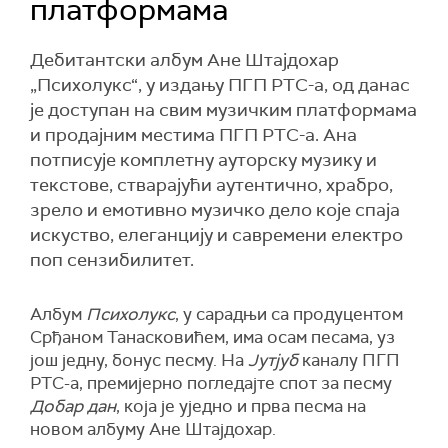
платформама
Дебитантски албум Ане Штајдохар
„Психолукс“, у издању ПГП РТС-а, од данас
је доступан на свим музичким платформама
и продајним местима ПГП РТС-а. Ана
потписује комплетну ауторску музику и
текстове, стварајући аутентично, храбро,
зрело и емотивно музичко дело које спаја
искуство, елеганцију и савремени електро
поп сензибилитет.
Албум
Психолукс
, у сарадњи са продуцентом
Срђаном Танасковићем, има осам песама, уз
још једну, бонус песму. На
Јутјуб
каналу ПГП
РТС-а, премијерно погледајте спот за песму
Добар дан
, која је уједно и прва песма на
новом албуму Ане Штајдохар.