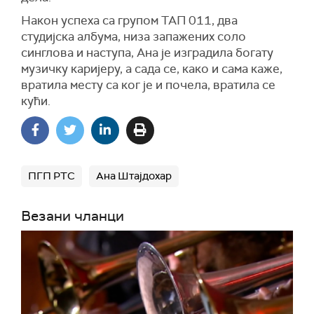
Након успеха са групом ТАП 011, два
студијска албума, низа запажених соло
синглова и наступа, Ана је изградила богату
музичку каријеру, а сада се, како и сама каже,
вратила месту са ког је и почела, вратила се
кући.
ПГП РТС
Ана Штајдохар
Везани чланци