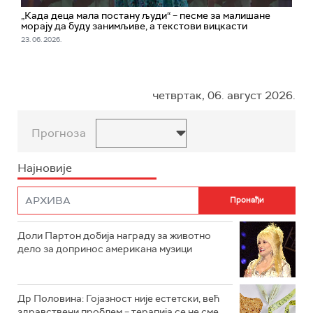
„Када деца мала постану људи“ – песме за малишане
морају да буду занимљиве, а текстови вицкасти
23. 06. 2026.
четвртак, 06. август 2026.
Прогноза
Најновије
Доли Партон добија награду за животно
дело за допринос американа музици
Др Половина: Гојазност није естетски, већ
здравствени проблем – терапија се не сме