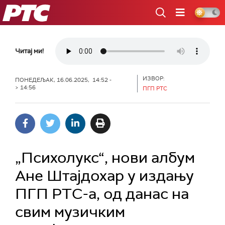
РТС
Читај ми!
ИЗВОР:
ПОНЕДЕЉАК, 16.06.2025, 14:52 -
> 14:56
ПГП РТС
„Психолукс“, нови албум
Ане Штајдохар у издању
ПГП РТС-а, од данас на
свим музичким