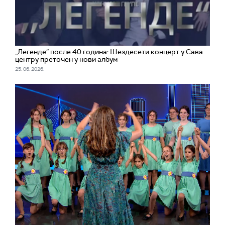
„Легенде“ после 40 година: Шездесети концерт у Сава
центру преточен у нови албум
25. 06. 2026.