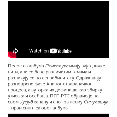
Песме са албума
Психолукс
имају заједничке
нити, али се баве различитим темама и
разликују се по сензибилитету. Одражавају
разноврсне фазе Аниног стваралачког
процеса, а ауторка их дефинише као збирку
утисака и осећања. ПГП РТС објавио је на
свом
Јутјуб
каналу и спот за песму
Симулација
– први сингл са овог албума.