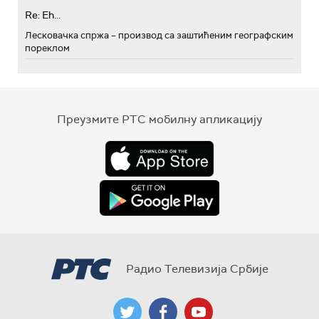
Re: Eh...
Лесковачка спржа – производ са заштићеним географским
пореклом
Преузмите РТС мобилну апликацију
Радио Телевизија Србије