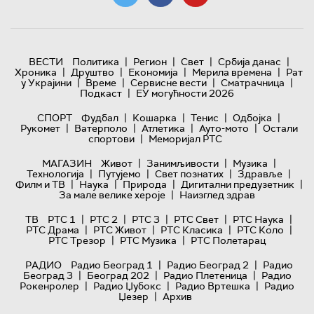
|
|
|
|
ВЕСТИ
Политика
Регион
Свет
Србија данас
|
|
|
|
Хроника
Друштво
Економија
Мерила времена
Рат
|
|
|
|
у Украјини
Време
Сервисне вести
Сматрачница
|
Подкаст
ЕУ могућности 2026
|
|
|
|
СПОРТ
Фудбал
Кошарка
Тенис
Одбојка
|
|
|
|
Рукомет
Ватерполо
Атлетика
Ауто-мото
Остали
|
спортови
Меморијал РТС
|
|
|
МАГАЗИН
Живот
Занимљивости
Музика
|
|
|
|
Технологијa
Путујемо
Свет познатих
Здравље
|
|
|
|
Филм и ТВ
Наука
Природа
Дигитални предузетник
|
За мале велике хероје
Наизглед здрав
|
|
|
|
|
ТВ
РТС 1
РТС 2
РТС 3
РТС Свет
РТС Наука
|
|
|
|
РТС Драма
РТС Живот
РТС Класика
РТС Коло
|
|
РТС Трезор
РТС Музика
РТС Полетарац
|
|
РАДИО
Радио Београд 1
Радио Београд 2
Радио
|
|
|
Београд 3
Београд 202
Радио Плетеница
Радио
|
|
|
Рокенролер
Радио Џубокс
Радио Вртешка
Радио
|
Џезер
Архив