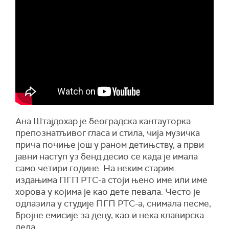
Ана Штајдохар је београдска кантауторка
препознатљивог гласа и стила, чија музичка
прича почиње још у раном детињству, а први
јавни наступ уз бенд десио се када је имала
само четири године. На неким старим
издањима ПГП РТС-а стоји њено име или име
хорова у којима је као дете певала. Често је
одлазила у студије ПГП РТС-а, снимала песме,
бројне емисије за децу, као и нека клавирска
дела.