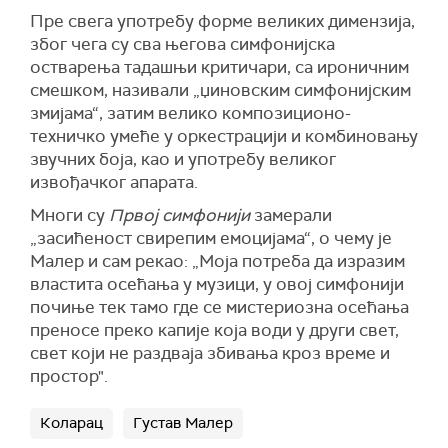
Пре свега употребу форме великих димензија,
због чега су сва његова симфонијска
остварења тадашњи критичари, са ироничним
смешком, називали „џиновским симфонијским
змијама“, затим велико композиционо-
техничко умеће у оркестрацији и комбиновању
звучних боја, као и употребу великог
извођачког апарата.
Многи су
Првој симфонији
замерали
„засићеност свирепим емоцијама“, о чему је
Малер и сам рекао: „Моја потреба да изразим
властита осећања у музици, у овој симфонији
почиње тек тамо где се мистериозна осећања
преносе преко капије која води у други свет,
свет који не раздваја збивања кроз време и
простор".
Коларац
Густав Малер