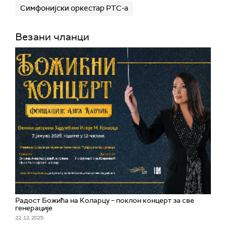
Симфонијски оркестар РТС-а
Везани чланци
Радост Божића на Коларцу – поклон концерт за све
генерације
22. 12. 2025.