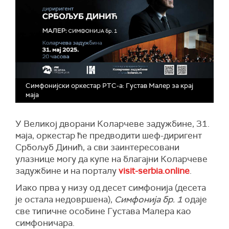
Симфонијски оркестар РТС-а: Густав Малер за крај
маја
У Великој дворани Коларчеве задужбине, 31.
маја, оркестар ће предводити шеф-диригент
Србољуб Динић, а сви заинтересовани
улазнице могу да купе на благајни Коларчеве
задужбине и на порталу
visit-serbia.online
.
Иако прва у низу од десет симфонија (десета
је остала недовршена),
Симфонија бр. 1
одаје
све типичне особине Густава Малера као
симфоничара.