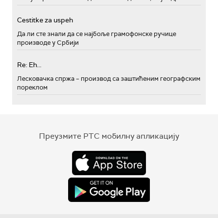
Cestitke za uspeh
Да ли сте знали да се најбоље грамофонске ручице
производе у Србији
Re: Eh...
Лесковачка спржа – производ са заштићеним географским
пореклом
Преузмите РТС мобилну апликацију