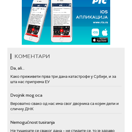
КОМЕНТАРИ
Da, ali...
Како преживети прва три дана катастрофе у Србији, и за
шта нас припрема ЕУ
Dvojnik mog oca
Вероватно свако од нас има свог двојника са којим дели и
сличну ДНК
Nemogućnost tusiranja
Не туширате се сваког дана – не стидите се, то је здраво