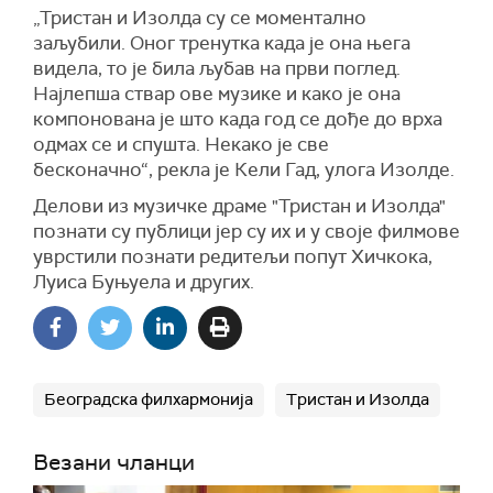
„Тристан и Изолда су се моментално
заљубили. Оног тренутка када је она њега
видела, то је била љубав на први поглед.
Најлепша ствар ове музике и како је она
компонована је што када год се дође до врха
одмах се и спушта. Некако је све
бесконачно“, рекла је Кели Гад, улога Изолде.
Делови из музичке драме "Тристан и Изолда"
познати су публици јер су их и у своје филмове
уврстили познати редитељи попут Хичкока,
Луиса Буњуела и других.
Београдска филхармонија
Тристан и Изолда
Везани чланци