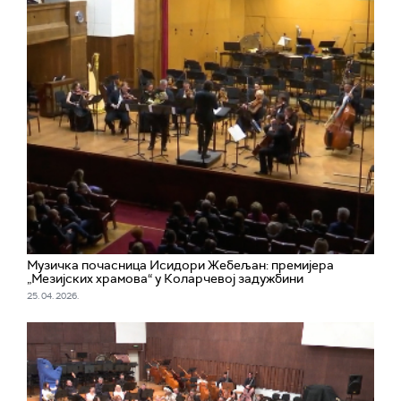
Музичка почасница Исидори Жебељан: премијера
„Мезијских храмова“ у Коларчевој задужбини
25. 04. 2026.