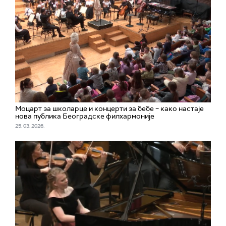
Моцарт за школарце и концерти за бебе – како настаје
нова публика Београдске филхармоније
25. 03. 2026.