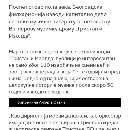
После готово пола века, Београдска
филхармонија изводи капитално дело
светске музичке литературе: петосатну
Вагнерову музичку драму „Тристан и
Изолда”.
Маратонски концерт који се ретко изводи
"Тристан и Изолда" публици је интересантан
не само због 110 извођача на сцени већ и
због раскошне радње која ће се одвијати пред
њима. Једно од најзначајнијих остварења
целокупне историје музике после скоро 50
година изводи се код нас
Припремила Анђела Савић
„Као диригент ја морам да кажем, као оркестар
има један живот пре свирања Тристана и један
живот после свирања Тристана. БГФ ће имати