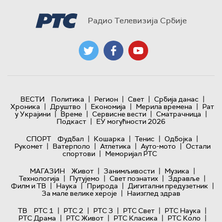
Радио Телевизија Србије
|
|
|
|
ВЕСТИ
Политика
Регион
Свет
Србија данас
|
|
|
|
Хроника
Друштво
Економија
Мерила времена
Рат
|
|
|
|
у Украјини
Време
Сервисне вести
Сматрачница
|
Подкаст
ЕУ могућности 2026
|
|
|
|
СПОРТ
Фудбал
Кошарка
Тенис
Одбојка
|
|
|
|
Рукомет
Ватерполо
Атлетика
Ауто-мото
Остали
|
спортови
Меморијал РТС
|
|
|
МАГАЗИН
Живот
Занимљивости
Музика
|
|
|
|
Технологијa
Путујемо
Свет познатих
Здравље
|
|
|
|
Филм и ТВ
Наука
Природа
Дигитални предузетник
|
За мале велике хероје
Наизглед здрав
|
|
|
|
|
ТВ
РТС 1
РТС 2
РТС 3
РТС Свет
РТС Наука
|
|
|
|
РТС Драма
РТС Живот
РТС Класика
РТС Коло