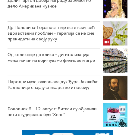
Доли Партон добија награду за животно
дело Американа музике
Др Половина: Гојазност није естетски, већ
здравствени проблем – терапија се не сме
прекидати на своју руку
Од колекције до клика – дигитализација
мења начин на који чувамо филмове и игре
Народни музеј оживљава дух Ђуре Јакшића:
Радионице спајају сликарство и поезију
Роковник 6 – 12. август: Битлси су објавили
пети студијски албум ”Хелп”