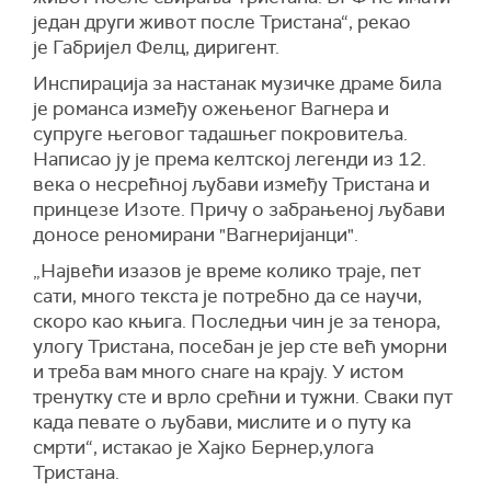
један други живот после Тристана“, рекао
је Габријел Фелц, диригент.
Инспирација за настанак музичке драме била
је романса између ожењеног Вагнера и
супруге његовог тадашњег покровитеља.
Написао ју је према келтској легенди из 12.
века о несрећној љубави између Тристана и
принцезе Изоте. Причу о забрањеној љубави
доносе реномирани "Вагнеријанци".
„Највећи изазов је време колико траје, пет
сати, много текста је потребно да се научи,
скоро као књига. Последњи чин је за тенора,
улогу Тристана, посебан је јер сте већ уморни
и треба вам много снаге на крају. У истом
тренутку сте и врло срећни и тужни. Сваки пут
када певате о љубави, мислите и о путу ка
смрти“, истакао је Хајко Бернер,улога
Тристана.