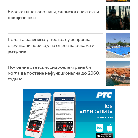
Биоскопи поново пуни, филмски спектакли
освојили свет
Вода на базенима у Београду исправна,
стручњаци позивају на опрез на рекама и
језерима
Половина светских хидроелектрана би
могла да постане нефункционална до 2060.
године