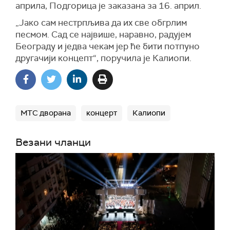
априла, Подгорица је заказана за 16. април.
„Јако сам нестрпљива да их све обгрлим
песмом. Сад се највише, наравно, радујем
Београду и једва чекам јер ће бити потпуно
другачији концепт“, поручила је Калиопи.
МТС дворана
концерт
Калиопи
Везани чланци