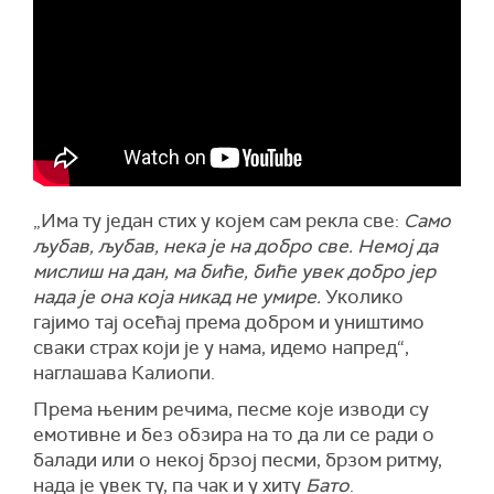
„Има ту један стих у којем сам рекла све:
Само
љубав, љубав, нека је на добро све. Немој да
мислиш на дан, ма биће, биће увек добро јер
нада је она која никад не умире.
Уколико
гајимо тај осећај према добром и уништимо
сваки страх који је у нама, идемо напред“,
наглашава Калиопи.
Према њеним речима, песме које изводи су
емотивне и без обзира на то да ли се ради о
балади или о некој брзој песми, брзом ритму,
нада је увек ту, па чак и у хиту
Бато
.