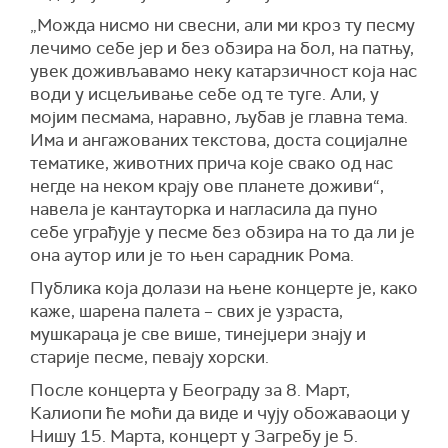
„Можда нисмо ни свесни, али ми кроз ту песму
лечимо себе јер и без обзира на бол, на патњу,
увек доживљавамо неку катарзичност која нас
води у исцељивање себе од те туге. Али, у
мојим песмама, наравно, љубав је главна тема.
Има и ангажованих текстова, доста социјалне
тематике, животних прича које свако од нас
негде на неком крају ове планете доживи“,
навела је кантауторка и нагласила да пуно
себе уграђује у песме без обзира на то да ли је
она аутор или је то њен сарадник Рома.
Публика која долази на њене концерте је, како
каже, шарена палета – свих је узраста,
мушкараца је све више, тинејџери знају и
старије песме, певају хорски.
После концерта у Београду за 8. Март,
Калиопи ће моћи да виде и чују обожаваоци у
Нишу 15. Марта, концерт у Загребу је 5.