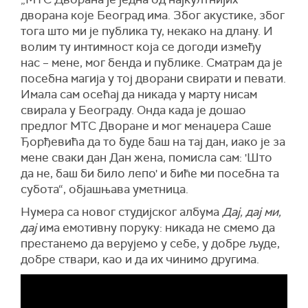
дворана које Београд има. Због акустике, због
тога што ми је публика ту, некако на длану. И
волим ту интимност која се догоди између
нас – мене, мог бенда и публике. Сматрам да је
посебна магија у тој дворани свирати и певати.
Имала сам осећај да никада у марту нисам
свирала у Београду. Онда када је дошао
предлог МТС Дворане и мог менаџера Саше
Ђорђевића да то буде баш на тај дан, иако је за
мене сваки дан Дан жена, помисла сам: 'Што
да не, баш би било лепо' и биће ми посебна та
субота“, објашњава уметница.
Нумера са новог студијског албума
Дај, дај ми,
дај
има емотивну поруку: никада не смемо да
престанемо да верујемо у себе, у добре људе,
добре ствари, као и да их чинимо другима.