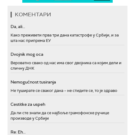
КОМЕНТАРИ
Da, ali...
Како преживети прва три дана катастрофе у Србији, и за
шта нас припрема ЕУ
Dvojnik mog oca
Вероватно свако од нас има свог двојника са којим дели и
сличну ДНК
Nemogućnost tusiranja
Не туширате се сваког дана – не стидите се, то је здраво
Cestitke za uspeh
Да ли сте знали да се најбоље грамофонске ручице
производе у Србији
Re: Eh...