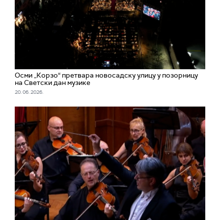
Осми „Корзо“ претвара новосадску улицу у позорницу
на Светски дан музике
20. 06. 2026.