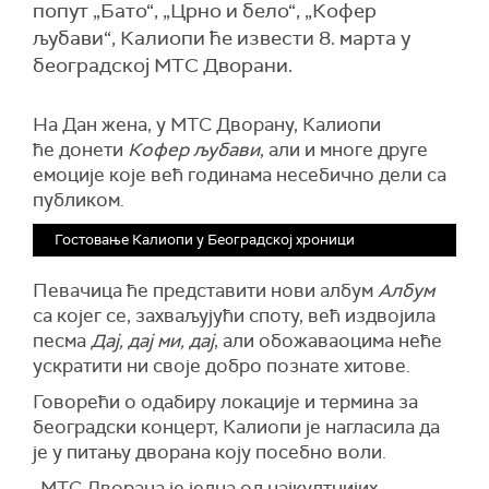
попут „Бато“, „Црно и бело“, „Кофер
љубави“, Калиопи ће извести 8. марта у
београдској МТС Дворани.
На Дан жена, у МТС Дворану, Калиопи
ће донети
Кофер љубави
, али и многе друге
емоције које већ годинама несебично дели са
публиком.
Гостовање Калиопи у Београдској хроници
Певачица ће представити нови албум
Албум
са којег се, захваљујући споту, већ издвојила
песма
Дај, дај ми, дај
, али обожаваоцима неће
ускратити ни своје добро познате хитове.
Говорећи о одабиру локације и термина за
београдски концерт, Калиопи је нагласила да
је у питању дворана коју посебно воли.
„МТС Дворана је једна од најкултнијих