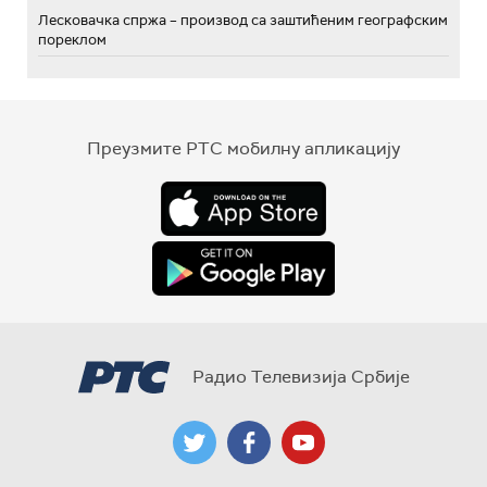
Лесковачка спржа – производ са заштићеним географским
пореклом
Преузмите РТС мобилну апликацију
Радио Телевизија Србије