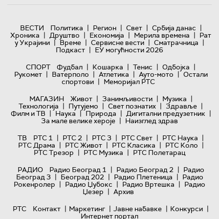
|
|
|
|
ВЕСТИ
Политика
Регион
Свет
Србија данас
|
|
|
|
Хроника
Друштво
Економија
Мерила времена
Рат
|
|
|
|
у Украјини
Време
Сервисне вести
Сматрачница
|
Подкаст
ЕУ могућности 2026
|
|
|
|
СПОРТ
Фудбал
Кошарка
Тенис
Одбојка
|
|
|
|
Рукомет
Ватерполо
Атлетика
Ауто-мото
Остали
|
спортови
Меморијал РТС
|
|
|
МАГАЗИН
Живот
Занимљивости
Музика
|
|
|
|
Технологијa
Путујемо
Свет познатих
Здравље
|
|
|
|
Филм и ТВ
Наука
Природа
Дигитални предузетник
|
За мале велике хероје
Наизглед здрав
|
|
|
|
|
ТВ
РТС 1
РТС 2
РТС 3
РТС Свет
РТС Наука
|
|
|
|
РТС Драма
РТС Живот
РТС Класика
РТС Коло
|
|
РТС Трезор
РТС Музика
РТС Полетарац
|
|
РАДИО
Радио Београд 1
Радио Београд 2
Радио
|
|
|
Београд 3
Београд 202
Радио Плетеница
Радио
|
|
|
Рокенролер
Радио Џубокс
Радио Вртешка
Радио
|
Џезер
Архив
|
|
|
|
РТС
Контакт
Маркетинг
Јавне набавке
Конкурси
Интернет портал