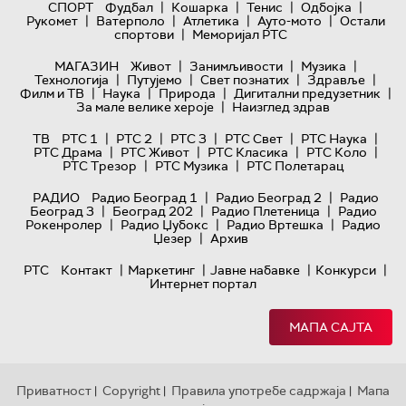
|
|
|
|
СПОРТ
Фудбал
Кошарка
Тенис
Одбојка
|
|
|
|
Рукомет
Ватерполо
Атлетика
Ауто-мото
Остали
|
спортови
Меморијал РТС
|
|
|
МАГАЗИН
Живот
Занимљивости
Музика
|
|
|
|
Технологијa
Путујемо
Свет познатих
Здравље
|
|
|
|
Филм и ТВ
Наука
Природа
Дигитални предузетник
|
За мале велике хероје
Наизглед здрав
|
|
|
|
|
ТВ
РТС 1
РТС 2
РТС 3
РТС Свет
РТС Наука
|
|
|
|
РТС Драма
РТС Живот
РТС Класика
РТС Коло
|
|
РТС Трезор
РТС Музика
РТС Полетарац
|
|
РАДИО
Радио Београд 1
Радио Београд 2
Радио
|
|
|
Београд 3
Београд 202
Радио Плетеница
Радио
|
|
|
Рокенролер
Радио Џубокс
Радио Вртешка
Радио
|
Џезер
Архив
|
|
|
|
РТС
Контакт
Маркетинг
Јавне набавке
Конкурси
Интернет портал
МАПА САЈТА
Приватност
Copyright
Правила употребе садржаја
Мапа
|
|
|