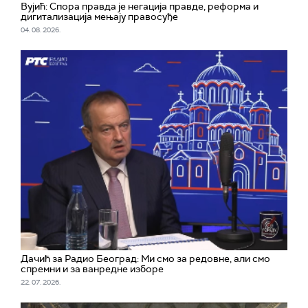
Вујић: Спора правда је негација правде, реформа и
дигитализација мењају правосуђе
04. 08. 2026.
Дачић за Радио Београд: Ми смо за редовне, али смо
спремни и за ванредне изборе
22. 07. 2026.