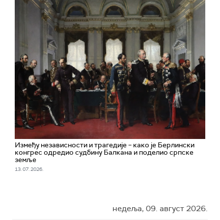
Између независности и трагедије – како је Берлински
конгрес одредио судбину Балкана и поделио српске
земље
13. 07. 2026.
недеља, 09. август 2026.