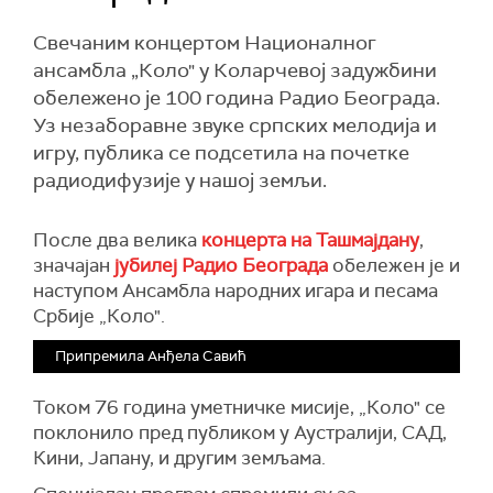
Свечаним концертом Националног
ансамбла „Коло" у Коларчевој задужбини
обележено је 100 година Радио Београда.
Уз незаборавне звуке српских мелодија и
игру, публика се подсетила на почетке
радиодифузије у нашој земљи.
После два велика
концерта на Ташмајдану
,
значајан
јубилеј Радио Београда
обележен је и
наступом Ансамбла народних игара и песама
Србије „Коло".
Припремила Анђела Савић
Током 76 година уметничке мисије, „Коло" се
поклонило пред публиком у Аустралији, САД,
Кини, Јапану, и другим земљама.