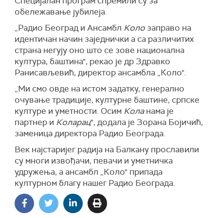
Специјалан програм спремили су за
обележавање јубилеја.
„Радио Београд и Ансамбл
Коло
заправо на
идентичан начин заједнички а са различитих
страна негују оно што се зове национална
култура, баштина", рекао је др Здравко
Ранисављевић, директор ансамбла „Коло".
„Ми смо овде на истом задатку, генерално
очување традиције, културне баштине, српске
културе и уметности. Осим
Кола
нама је
партнер и
Коларац
", додала је Зорана Бојичић,
заменица директора Радио Београда.
Век најстаријег радија на Балкану прославили
су многи извођачи, певачи и уметничка
удружења, а ансамбл „Коло" припада
културном благу нашег Радио Београда.