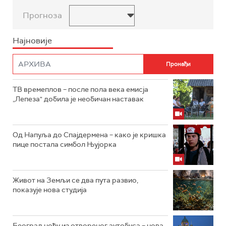
Прогноза
Најновије
ТВ времеплов – после пола века емисја
„Лепеза" добила је необичан наставак
Од Напуља до Спајдермена – како је кришка
пице постала симбол Њујорка
Живот на Земљи се два пута развио,
показује нова студија
Београд ноћу из отвореног аутобуса – нова