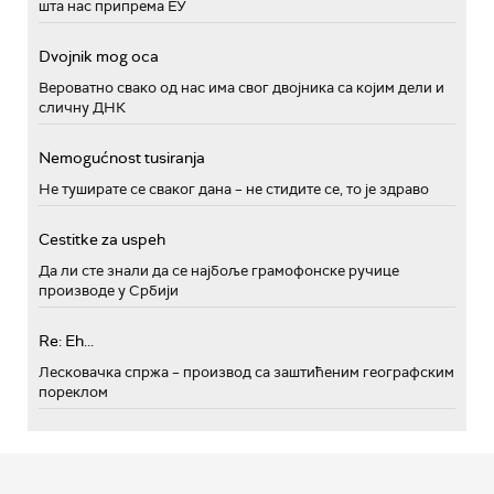
шта нас припрема ЕУ
Dvojnik mog oca
Вероватно свако од нас има свог двојника са којим дели и
сличну ДНК
Nemogućnost tusiranja
Не туширате се сваког дана – не стидите се, то је здраво
Cestitke za uspeh
Да ли сте знали да се најбоље грамофонске ручице
производе у Србији
Re: Eh...
Лесковачка спржа – производ са заштићеним географским
пореклом