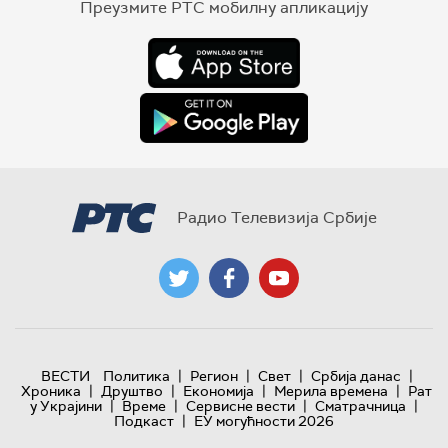
Преузмите РТС мобилну апликацију
Радио Телевизија Србије
|
|
|
|
ВЕСТИ
Политика
Регион
Свет
Србија данас
|
|
|
|
Хроника
Друштво
Економија
Мерила времена
Рат
|
|
|
|
у Украјини
Време
Сервисне вести
Сматрачница
|
Подкаст
ЕУ могућности 2026