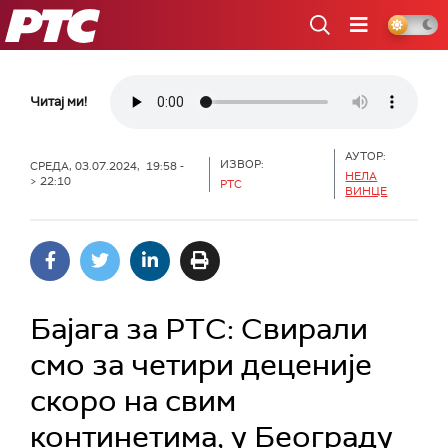
РТС
Читај ми!
АУТОР:
ИЗВОР:
СРЕДА, 03.07.2024, 19:58 -
НЕЛА
> 22:10
РТС
ВИНЦЕ
Бајага за РТС: Свирали
смо за четири деценије
скоро на свим
континетима, у Београду