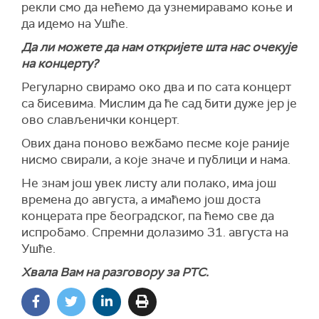
рекли смо да нећемо да узнемиравамо коње и
да идемо на Ушће.
Да ли можете да нам откријете шта нас очекује
на концерту?
Регуларно свирамо око два и по сата концерт
са бисевима. Мислим да ће сад бити дуже јер је
ово слављенички концерт.
Ових дана поново вежбамо песме које раније
нисмо свирали, а које значе и публици и нама.
Не знам још увек листу али полако, има још
времена до августа, а имаћемо још доста
концерата пре београдског, па ћемо све да
испробамо. Спремни долазимо 31. августа на
Ушће.
Хвала Вам на разговору за РТС.