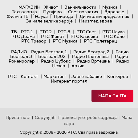
|
|
|
МАГАЗИН
Живот
Занимљивости
Музика
|
|
|
|
Технологијa
Путујемо
Свет познатих
Здравље
|
|
|
|
Филм и ТВ
Наука
Природа
Дигитални предузетник
|
За мале велике хероје
Наизглед здрав
|
|
|
|
|
ТВ
РТС 1
РТС 2
РТС 3
РТС Свет
РТС Наука
|
|
|
|
РТС Драма
РТС Живот
РТС Класика
РТС Коло
|
|
РТС Трезор
РТС Музика
РТС Полетарац
|
|
РАДИО
Радио Београд 1
Радио Београд 2
Радио
|
|
|
Београд 3
Београд 202
Радио Плетеница
Радио
|
|
|
Рокенролер
Радио Џубокс
Радио Вртешка
Радио
|
Џезер
Архив
|
|
|
|
РТС
Контакт
Маркетинг
Јавне набавке
Конкурси
Интернет портал
МАПА САЈТА
Приватност
Copyright
Правила употребе садржаја
Мапа
|
|
|
сајта
Copyright © 2008 - 2026 РТС. Сва права задржана.