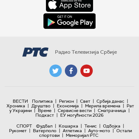
Радио Телевизија Србије
|
|
|
|
ВЕСТИ
Политика
Регион
Свет
Србија данас
|
|
|
|
Хроника
Друштво
Економија
Мерила времена
Рат
|
|
|
|
у Украјини
Време
Сервисне вести
Сматрачница
|
Подкаст
ЕУ могућности 2026
|
|
|
|
СПОРТ
Фудбал
Кошарка
Тенис
Одбојка
|
|
|
|
Рукомет
Ватерполо
Атлетика
Ауто-мото
Остали
|
спортови
Меморијал РТС