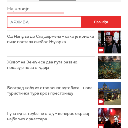
Најновије
Од Напуља до Спајдермена – како је кришка
пице постала симбол Њујорка
Живот на Земљи се два пута развио,
показује нова студија
Београд ноћу из отвореног аутобуса – нова
туристичка тура кроз престоницу
Гуча пуна, трубе не стају – вечерас окршај
најбољих оркестара