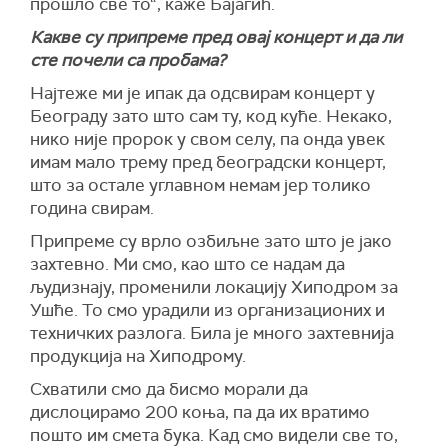
прошло све то“, каже Бајагић.
Какве су припреме пред овај концерт и да ли
сте почели са пробама?
Најтеже ми је ипак да одсвирам концерт у
Београду зато што сам ту, код куће. Некако,
нико није пророк у свом селу, па онда увек
имам мало трему пред београдски концерт,
што за остале углавном немам јер толико
година свирам.
Припреме су врло озбиљне зато што је јако
захтевно. Ми смо, као што се надам да
људизнају, променили локацију Хиподром за
Ушће. То смо урадили из организационих и
техничких разлога. Била је много захтевнија
продукција на Хиподрому.
Схватили смо да бисмо морали да
дислоцирамо 200 коња, па да их вратимо
пошто им смета бука. Кад смо видели све то,