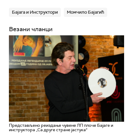
Бајага и Инструктори
Момчило Бајагић
Везани чланци
Представљено реиздање чувене ЛП плоче Бајаге и
инструктора „Са друге стране јастука“