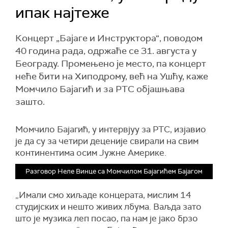
ипак најтеже
Концерт „Бајаге и Инструктора“, поводом
40 година рада, одржаће се 31. августа у
Београду. Промењено је место, па концерт
неће бити на Хиподрому, већ на Ушћу, каже
Момчило Бајагић и за РТС објашњава
зашто.
Момчило Бајагић, у интервјуу за РТС, изјавио
је да су за четири деценије свирали на свим
континентима осим Јужне Америке.
Разговор Неле Винце са Момчилом Бајагићем Бајагом
„Имали смо хиљаде концерата, мислим 14
студијских и нешто живих лбума. Ваљда зато
што је музика леп посао, па нам је јако брзо