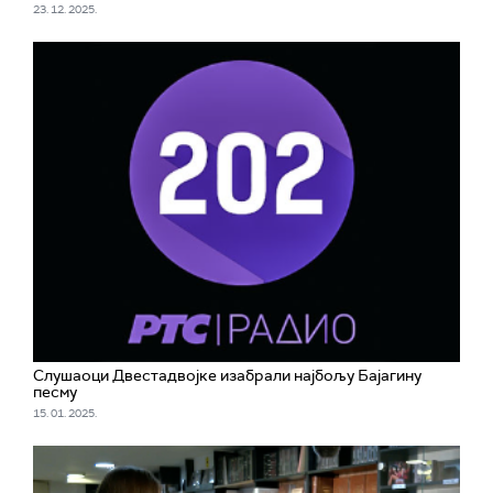
23. 12. 2025.
Слушаоци Двестадвојке изабрали најбољу Бајагину
песму
15. 01. 2025.