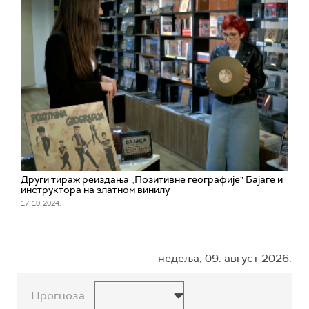
Други тираж реиздања „Позитивне географије" Бајаге и
инструктора на златном винилу
17. 10. 2024.
недеља, 09. август 2026.
Прогноза