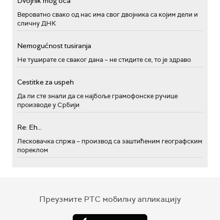
Dvojnik mog oca
Вероватно свако од нас има свог двојника са којим дели и
сличну ДНК
Nemogućnost tusiranja
Не туширате се сваког дана – не стидите се, то је здраво
Cestitke za uspeh
Да ли сте знали да се најбоље грамофонске ручице
производе у Србији
Re: Eh...
Лесковачка спржа – производ са заштићеним географским
пореклом
Преузмите РТС мобилну апликацију