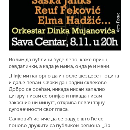
Волим да публици буде лепо, каже принц
севдалинки, а када је њима, онда је и мени.
„Није ми напорно да и после шездесет година
и даље певам. Сваки дан радим склекове.
Добро се осећам, никада нисам запалио
цигару, нисам се опијао и никада нисам
закаснио ни минут“, открива певач тајну
дуговечности свог гласа.
Салковић истиче да се радује што ће се
поново дружити са публиком региона: „За