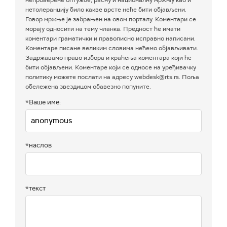
нетолеранцију било какве врсте неће бити објављени.
Говор мржње је забрањен на овом порталу. Коментари се
морају односити на тему чланка. Предност ће имати
коментари граматички и правописно исправно написани.
Коментаре писане великим словима нећемо објављивати.
Задржавамо право избора и краћења коментара који ће
бити објављени. Коментаре који се односе на уређивачку
политику можете послати на адресу webdesk@rts.rs. Поља
обележена звездицом обавезно попуните.
*Ваше име:
*наслов
*текст