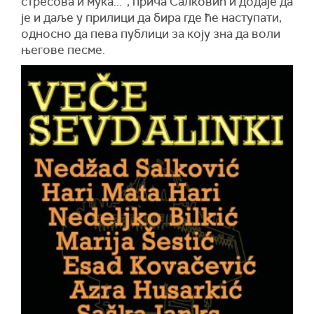
стресова и мука...“, прича Салковић и додаје да
је и даље у прилици да бира где ће наступати,
односно да пева публици за коју зна да воли
његове песме.