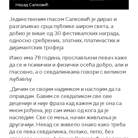
Неџад Салковић
Јединственим гласом Салковић је дирао и
разгаљивао срца публике широм света, а
добио је више од 30 фестивалских награда,
односно сребрених, златних, платинастих и
дијамантских трофеја.
Иако има 78 година, прослављени певач каже
да се и психички и физички осећа добро, али и
гласовно, а о севдалинкама говори с великом
љубављу.
„Дичим се својим надимком и настојим да га
оправдам. Бавим се севдаликом све ове
деценије и није фраза кад кажем да је она са
мном рођена, јер сам имао од кога да је
наследим. Све се мења, начин живљења је
другачији. Некад се живело онако како треба
да се пева севдалинка, полако, лепо, без