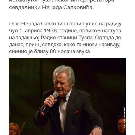
севдалинки Неџада Салковића.
Глас Неџада Салковића први пут се на радију
чуо 1. априла 1958. године, прликом наступа
на тадашњој Радио станици Тузла. Од тада до
данас, принц севдаха, како га многи називају,
снимио је близу 80 носача звука.