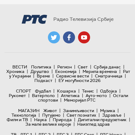
Радио Телевизија Србије
|
|
|
|
ВЕСТИ
Политика
Регион
Свет
Србија данас
|
|
|
|
Хроника
Друштво
Економија
Мерила времена
Рат
|
|
|
|
у Украјини
Време
Сервисне вести
Сматрачница
|
Подкаст
ЕУ могућности 2026
|
|
|
|
СПОРТ
Фудбал
Кошарка
Тенис
Одбојка
|
|
|
|
Рукомет
Ватерполо
Атлетика
Ауто-мото
Остали
|
спортови
Меморијал РТС
|
|
|
МАГАЗИН
Живот
Занимљивости
Музика
|
|
|
|
Технологијa
Путујемо
Свет познатих
Здравље
|
|
|
|
Филм и ТВ
Наука
Природа
Дигитални предузетник
|
За мале велике хероје
Наизглед здрав
|
|
|
|
|
ТВ
РТС 1
РТС 2
РТС 3
РТС Свет
РТС Наука