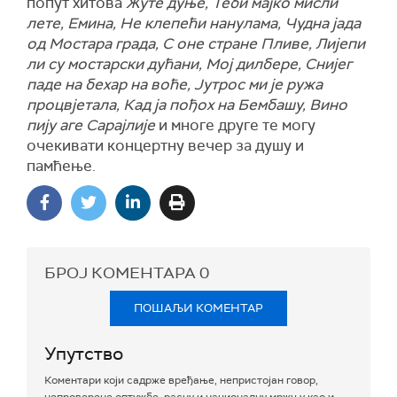
попут хитова
Жуте дуње, Теби мајко мисли
лете, Емина, Не клепећи нанулама, Чудна јада
од Мостара града, С оне стране Пливе, Лијепи
ли су мостарски дућани, Мој дилбере, Снијег
паде на бехар на воће, Јутрос ми је ружа
процвјетала, Кад ја пођох на Бембашу, Вино
пију аге Сарајлије
и многе друге те могу
очекивати концертну вечер за душу и
памћење.
БРОЈ КОМЕНТАРА
0
ПОШАЉИ КОМЕНТАР
Упутство
Коментари који садрже вређање, непристојан говор,
непроверене оптужбе, расну и националну мржњу као и