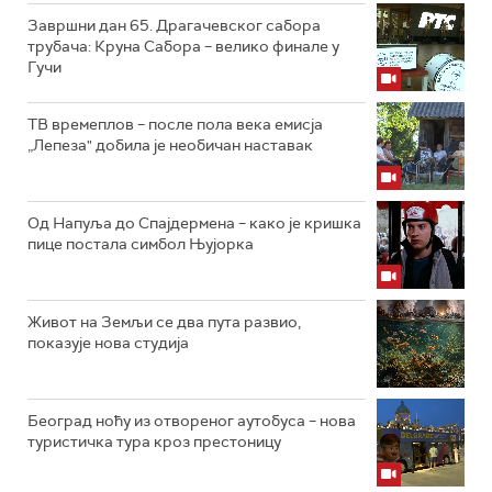
Завршни дан 65. Драгачевског сабора
трубача: Круна Сабора – велико финале у
Гучи
ТВ времеплов – после пола века емисја
„Лепеза" добила је необичан наставак
Од Напуља до Спајдермена – како је кришка
пице постала симбол Њујорка
Живот на Земљи се два пута развио,
показује нова студија
Београд ноћу из отвореног аутобуса – нова
туристичка тура кроз престоницу