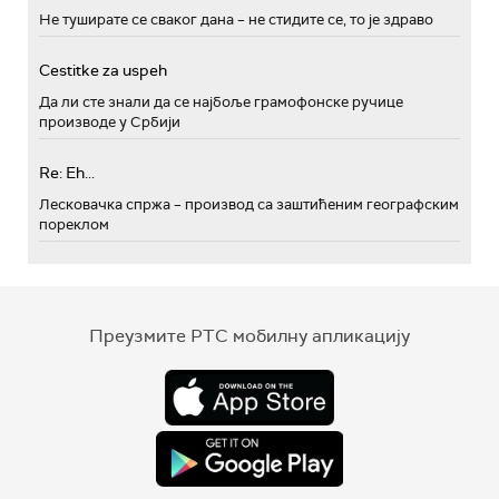
Не туширате се сваког дана – не стидите се, то је здраво
Cestitke za uspeh
Да ли сте знали да се најбоље грамофонске ручице
производе у Србији
Re: Eh...
Лесковачка спржа – производ са заштићеним географским
пореклом
Преузмите РТС мобилну апликацију