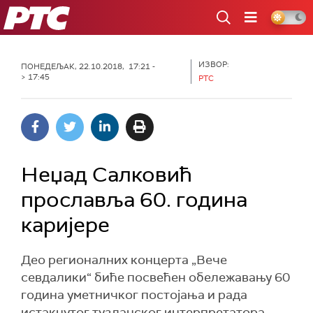
РТС
ИЗВОР:
ПОНЕДЕЉАК, 22.10.2018, 17:21 -
> 17:45
РТС
Неџад Салковић
прославља 60. година
каријере
Део регионалних концерта „Вече
севдалики“ биће посвећен обележавању 60
година уметничког постојања и рада
истакнутог тузланског интерпретатора