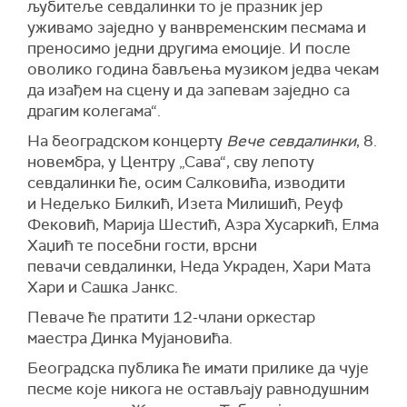
љубитеље севдалинки то је празник јер
уживамо заједно у ванвременским песмама и
преносимо једни другима емоције. И после
оволико година бављења музиком једва чекам
да изађем на сцену и да запевам заједно са
драгим колегама“.
На београдском концерту
Вече севдалинки
, 8.
новембра, у Центру „Сава“, сву лепоту
севдалинки ће, осим Салковића, изводити
и Недељко Билкић, Изета Милишић, Реуф
Фековић, Марија Шестић, Азра Хусаркић, Елма
Хаџић те посебни гости, врсни
певачи севдалинки, Неда Украден, Хари Мата
Хари и Сашка Јанкс.
Певаче ће пратити 12-члани оркестар
маестра Динка Мујановића.
Београдска публика ће имати прилике да чује
песме које никога не остављају равнодушним