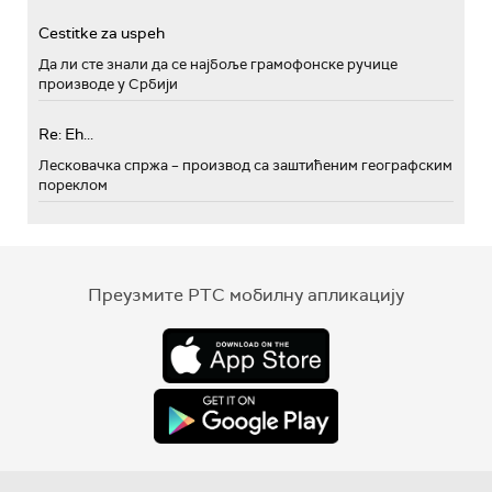
Cestitke za uspeh
Да ли сте знали да се најбоље грамофонске ручице
производе у Србији
Re: Eh...
Лесковачка спржа – производ са заштићеним географским
пореклом
Преузмите РТС мобилну апликацију