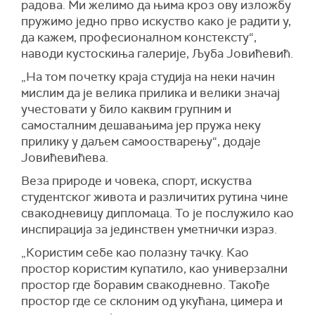
радова. Ми желимо да њима кроз ову изложбу
пружимо једно прво искуство како је радити у,
да кажем, професионалном констексту“,
наводи кустоскиња галерије, Љуба Јовићевић.
„На том почетку краја студија на неки начин
мислим да је велика прилика и велики значај
учестовати у било каквим групним и
самосталним дешавањима јер пружа неку
прилику у даљем самоостварењу“, додаје
Јовићевићева.
Веза природе и човека, спорт, искуства
студентског живота и различитих рутина чине
свакодневицу дипломаца. То је послужило као
инспирација за јединствен уметнички израз.
„Користим себе као полазну тачку. Као
простор користим купатило, као универзални
простор где боравим свакодневно. Такође
простор где се склоним од укућана, цимера и