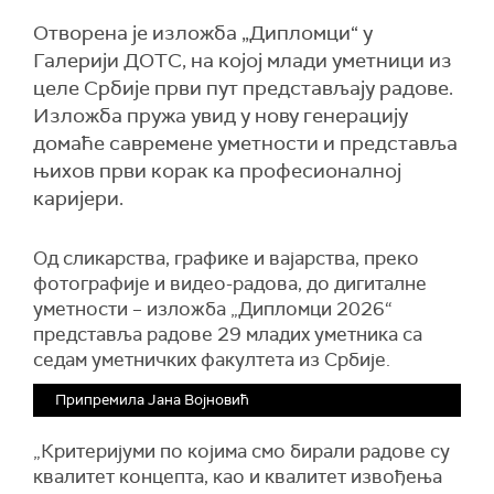
Отворена је изложба „Дипломци“ у
Галерији ДОТС, на којој млади уметници из
целе Србије први пут представљају радове.
Изложба пружа увид у нову генерацију
домаће савремене уметности и представља
њихов први корак ка професионалној
каријери.
Од сликарства, графике и вајарства, преко
фотографије и видео-радова, до дигиталне
уметности – изложба „Дипломци 2026“
представља радове 29 младих уметника са
седам уметничких факултета из Србије.
Припремила Јана Војновић
„Критеријуми по којима смо бирали радове су
квалитет концепта, као и квалитет извођења