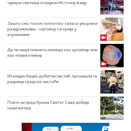
чувари светиња освајали Источну Азију
Зашто смо током топлотног таласа уморни и
раздражљиви – одговор се крије у
хормонима
Да ли наша планета изгледа као кромпир или
као плави кликер
Италијан бацио добитни листић, пронашли га
радници градске чистоће
Плато испред Храма Светог Саве добија
нови изглед