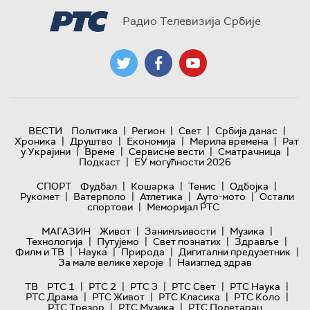
Радио Телевизија Србије
|
|
|
|
ВЕСТИ
Политика
Регион
Свет
Србија данас
|
|
|
|
Хроника
Друштво
Економија
Мерила времена
Рат
|
|
|
|
у Украјини
Време
Сервисне вести
Сматрачница
|
Подкаст
ЕУ могућности 2026
|
|
|
|
СПОРТ
Фудбал
Кошарка
Тенис
Одбојка
|
|
|
|
Рукомет
Ватерполо
Атлетика
Ауто-мото
Остали
|
спортови
Меморијал РТС
|
|
|
МАГАЗИН
Живот
Занимљивости
Музика
|
|
|
|
Технологијa
Путујемо
Свет познатих
Здравље
|
|
|
|
Филм и ТВ
Наука
Природа
Дигитални предузетник
|
За мале велике хероје
Наизглед здрав
|
|
|
|
|
ТВ
РТС 1
РТС 2
РТС 3
РТС Свет
РТС Наука
|
|
|
|
РТС Драма
РТС Живот
РТС Класика
РТС Коло
|
|
РТС Трезор
РТС Музика
РТС Полетарац