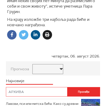
имам неких својих пет минута да размислим о
себи и свом животу“, истиче уметница Лара
Грујин.
На крају изложбе три најбоља рада биће и
новчано награђена.
четвртак, 06. август 2026.
Прогноза
Најновије
Лавови, пси или митска бића: Како су древни