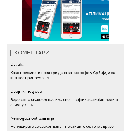
КОМЕНТАРИ
Da, ali...
Како преживети прва три дана катастрофе у Србији, и за
шта нас припрема ЕУ
Dvojnik mog oca
Вероватно свако од нас има свог двојника са којим дели и
сличну ДНК
Nemogućnost tusiranja
Не туширате се сваког дана – не стидите се, то је здраво