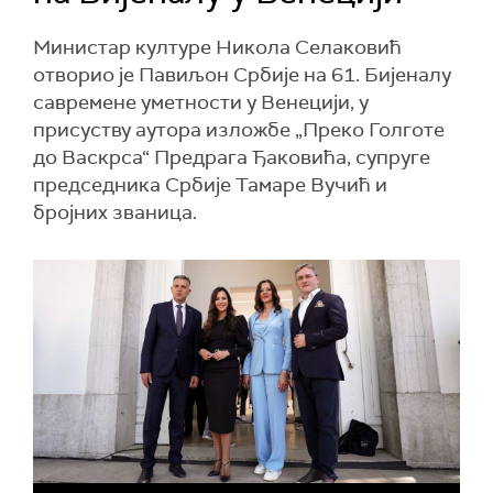
Министар културе Никола Селаковић
отворио је Павиљон Србије на 61. Бијеналу
савремене уметности у Венецији, у
присуству аутора изложбе „Преко Голготе
до Васкрса“ Предрага Ђаковића, супруге
председника Србије Тамаре Вучић и
бројних званица.