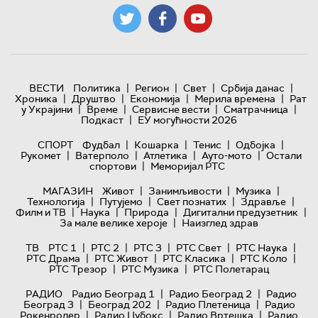
|
|
|
|
ВЕСТИ
Политика
Регион
Свет
Србија данас
|
|
|
|
Хроника
Друштво
Економија
Мерила времена
Рат
|
|
|
|
у Украјини
Време
Сервисне вести
Сматрачница
|
Подкаст
ЕУ могућности 2026
|
|
|
|
СПОРТ
Фудбал
Кошарка
Тенис
Одбојка
|
|
|
|
Рукомет
Ватерполо
Атлетика
Ауто-мото
Остали
|
спортови
Меморијал РТС
|
|
|
МАГАЗИН
Живот
Занимљивости
Музика
|
|
|
|
Технологијa
Путујемо
Свет познатих
Здравље
|
|
|
|
Филм и ТВ
Наука
Природа
Дигитални предузетник
|
За мале велике хероје
Наизглед здрав
|
|
|
|
|
ТВ
РТС 1
РТС 2
РТС 3
РТС Свет
РТС Наука
|
|
|
|
РТС Драма
РТС Живот
РТС Класика
РТС Коло
|
|
РТС Трезор
РТС Музика
РТС Полетарац
|
|
РАДИО
Радио Београд 1
Радио Београд 2
Радио
|
|
|
Београд 3
Београд 202
Радио Плетеница
Радио
|
|
|
Рокенролер
Радио Џубокс
Радио Вртешка
Радио