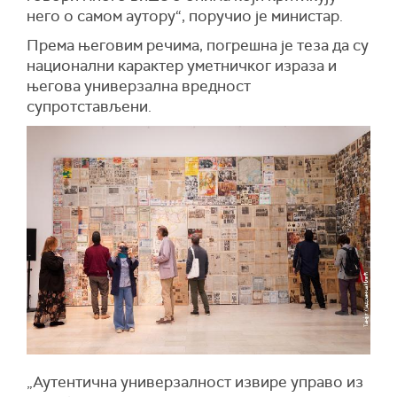
него о самом аутору“, поручио је министар.
Према његовим речима, погрешна је теза да су
национални карактер уметничког израза и
његова универзална вредност
супротстављени.
„Аутентична универзалност извире управо из