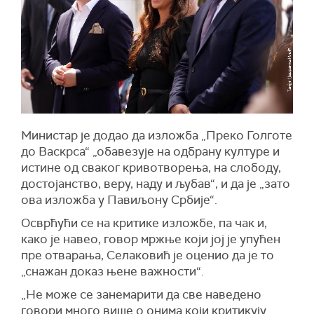
Министар је додао да изложба „Преко Голготе
до Васкрса“ „обавезује на одбрану културе и
истине од сваког кривотворења, на слободу,
достојанство, веру, наду и љубав“, и да је „зато
ова изложба у Павиљону Србије“.
Осврћући се на критике изложбе, па чак и,
како је навео, говор мржње који јој је упућен
пре отварања, Селаковић је оценио да је то
„снажан доказ њене важности“.
„Не може се занемарити да све наведено
говори много више о онима који критикују