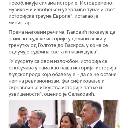
преобликује силама историје. Истовремено,
музиком и извођењем уверљиво тумачи свет
историјске трауме Европе“, истакао је
министар.
Према његовим речима, Ђаковић показује да
„смисао људске историје у целини лежи у
тренутку од Голготе до Васкрса, у коме се
одлучује судбина света и наших душа“.
„У сусрету са овом изложбом, историја се
откључава у нама као наша историја, историја
људског рода која обавезује – да се не остане
нем на ревизионизам, фалсификовање и
скрнављење искуства историје патње и
узвишености“, оценио је Селаковић.