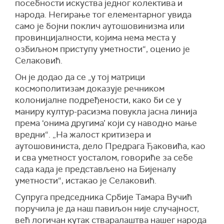
посебности искуства једног колектива и
народа. Негирање тог елементарног увида
само је бојни поклич аутошовинизма или
провинцијалности, којима нема места у
озбиљном приступу уметности“, оценио је
Селаковић.
Он је додао да се „у тој матрици
космополитизам доказује речником
колонијалне подређености, како би се у
маниру култур-расизма повукла јасна линија
према ‘онима другима’ који су наводно мање
вредни“. „На жалост критизера и
аутошовиниста, дело Предрага Ђаковића, као
и сва уметност уосталом, говориће за себе
сада када је представљено на Бијеналу
уметности“, истакао је Селаковић.
Супруга председника Србије Тамара Вучић
поручила је да наш павиљон није случајност,
већ логичан кутак стваралаштва нашег народа