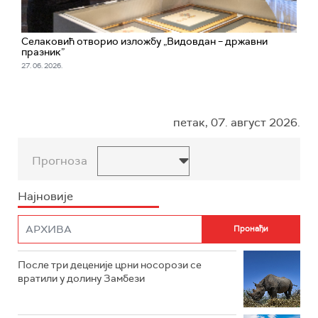
Селаковић отворио изложбу „Видовдан – државни
празник”
27. 06. 2026.
петак, 07. август 2026.
Прогноза
Најновије
После три деценије црни носорози се
вратили у долину Замбези