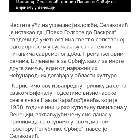
Министар Селаковић отворио Павиљон Србије на
Бијеналу у Венецији
Честитајући на успешној изложби, Селаковић
је истакао да „Преко Голготе до Васкрса“
сведочи да уметност има свест о сопственој
одговорности у суочавању са најтежим
питањима савременог доба. Према његовим
речима, Бијенале је за Србију, као и за многе
друге земље, један од најважнијих
међународних догађаја у области културе.
„Користимо ову изванредну прилику да се на
сваком Бијеналу подсетимо визионарске
снаге кнеза Павла Карађорђевића, који је
1938. године иницирао куповину павиљона у
Венецији, захваљујући чему смо данас у
прилици да се окупимо у овом дивном
простору Републике Србије“, навео је
Селаковић.