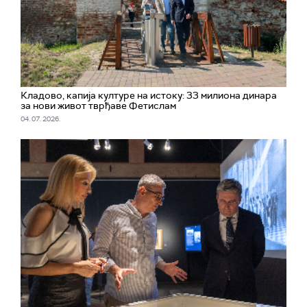
Кладово, капија културе на истоку: 33 милиона динара
за нови живот тврђаве Фетислам
04. 07. 2026.