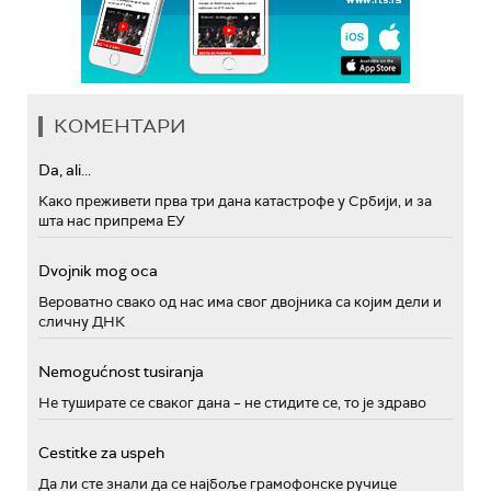
КОМЕНТАРИ
Da, ali...
Како преживети прва три дана катастрофе у Србији, и за
шта нас припрема ЕУ
Dvojnik mog oca
Вероватно свако од нас има свог двојника са којим дели и
сличну ДНК
Nemogućnost tusiranja
Не туширате се сваког дана – не стидите се, то је здраво
Cestitke za uspeh
Да ли сте знали да се најбоље грамофонске ручице