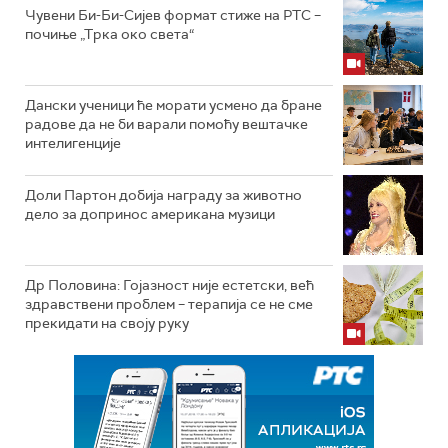
Чувени Би-Би-Сијев формат стиже на РТС –
почиње „Трка око света“
Дански ученици ће морати усмено да бране
радове да не би варали помоћу вештачке
интелигенције
Доли Партон добија награду за животно
дело за допринос американа музици
Др Половина: Гојазност није естетски, већ
здравствени проблем – терапија се не сме
прекидати на своју руку