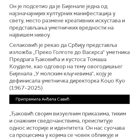
Он је подсетио да је Бијенале једна од
најзначајнијих културних манифестација у
свету, место размене креативних искустава и
представљања уметничких вредности на
највишем нивоу.
Селаковић је рекао да Србију представља
изложба „Преко Голготе до Васкрса“ уметника
Предрага Ђаковића и кустоса Томаша
Коуделе, као одговор на тему овогодишњег
Бијенала „У молским кључевима“, коју је
дефинисала уметничка директорка Коџо Куо
(1967–2025).
Припремила Анђела Савић
„Ђаковић својим визуелним приказима, тихим
и снажним сведочанствима, преиспитује
однос историје и идентитета. Он нас суочава
са процесима у којима се човек обликује и