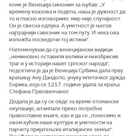
коме је Венеција синоним за љубав: „У
времену изазова и подела, наша је дужност да
то и гласно изговоримо: мир није случајност.
Он је свесна одлука. А уметност је његов
најтрајнији савезник на том путу. И нека ова
изложба посведочи тој истини".
Напоменувши да су венецијански видици
„неминовно оставили велики и неизбрисив
траг и у историји нашег српског народа",
подсетила је да је Венеција Србима дала прву
краљицу Ану Дандоло, унуку млетачког дужда
Енрика, која се 1217. године удала за краља
Стефана Првовенчаног.
Додала је да су се овде за време отоманске
окупације, штампале преко потребне
православне књиге, као и да се „поносимо и
овом кућом наше културе и уметности на
парчету пријатељске италијанске земље".