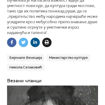
Вучићева је нагласила важност идеје да
уметност повезује, да култура гради мостове,
тамо где их политика понекад руши, да се
„пријатељство међу народима најчвршће може
усидрити кроз међусобно препознавање душе
и суштине огрнуте у уметнички израз
надахнућа и талента".
Бијенале Венеција
Министарство културе
Никола Селаковић
Везани чланци