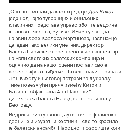
„Оно што морам да кажем је да је
Дон Кихот
један од најпопуларнијих и омиљених
класичних представа управо због те ведрине,
шпанског мелоса, музике. Имам ту част да
најавим Хозе Карлоса Мартинеза, част нам је
да један тако велики уметник, директор
Балета Париске опере препознао наш театар
на мапи светских балетских компанија и
одлучио да на нашој сцени постави своје
кореографско виђење. На вешт начин прилази
Дон Кихоту и његовој потрази за љубављу
тиме повезујући причу између Китри и
Базила“, објашњава Ана Павловић,
директорка Балета Народног позоришта у
Београду.
Ведрина, виртуозност, аутентичне фламенко
деонице и изузетни костими – све то красило
је балетски ансамбл Народног позоришта који