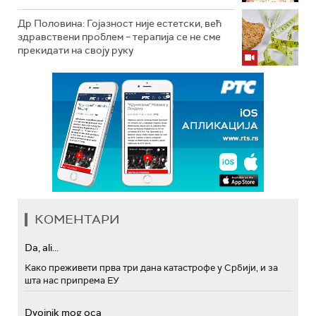
Др Половина: Гојазност није естетски, већ
здравствени проблем – терапија се не сме
прекидати на своју руку
КОМЕНТАРИ
Da, ali...
Како преживети прва три дана катастрофе у Србији, и за
шта нас припрема ЕУ
Dvojnik mog oca