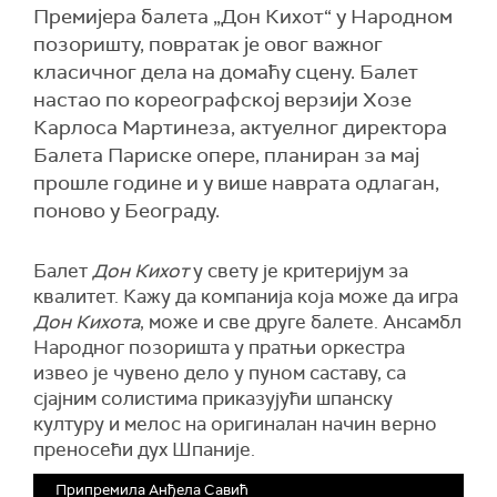
Премијера балета „Дон Кихот“ у Народном
позоришту, повратак је овог важног
класичног дела на домаћу сцену. Балет
настао по кореографској верзији Хозе
Карлоса Мартинеза, актуелног директора
Балета Париске опере, планиран за мај
прошле године и у више наврата одлаган,
поново у Београду.
Балет
Дон Кихот
у свету је критеријум за
квалитет. Кажу да компанија која може да игра
Дон Кихота
, може и све друге балете. Ансамбл
Народног позоришта у пратњи оркестра
извео је чувено дело у пуном саставу, са
сјајним солистима приказујући шпанску
културу и мелос на оригиналан начин верно
преносећи дух Шпаније.
Припремила Анђела Савић