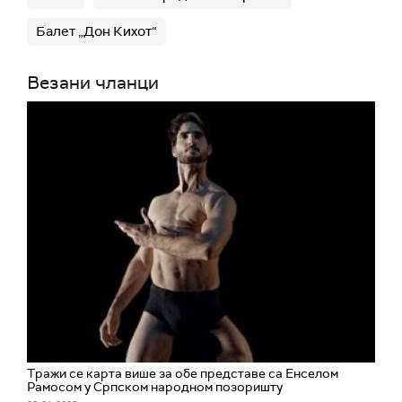
Балет „Дон Кихот“
Везани чланци
Тражи се карта више за обе представе са Енселом
Рамосом у Српском народном позоришту