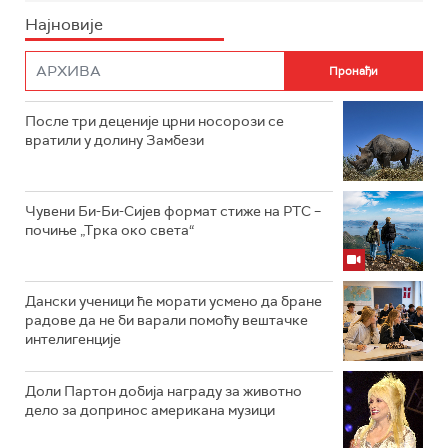
Најновије
После три деценије црни носорози се
вратили у долину Замбези
Чувени Би-Би-Сијев формат стиже на РТС –
почиње „Трка око света“
Дански ученици ће морати усмено да бране
радове да не би варали помоћу вештачке
интелигенције
Доли Партон добија награду за животно
дело за допринос американа музици