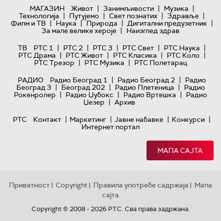
|
|
|
МАГАЗИН
Живот
Занимљивости
Музика
|
|
|
|
Технологијa
Путујемо
Свет познатих
Здравље
|
|
|
|
Филм и ТВ
Наука
Природа
Дигитални предузетник
|
За мале велике хероје
Наизглед здрав
|
|
|
|
|
ТВ
РТС 1
РТС 2
РТС 3
РТС Свет
РТС Наука
|
|
|
|
РТС Драма
РТС Живот
РТС Класика
РТС Коло
|
|
РТС Трезор
РТС Музика
РТС Полетарац
|
|
РАДИО
Радио Београд 1
Радио Београд 2
Радио
|
|
|
Београд 3
Београд 202
Радио Плетеница
Радио
|
|
|
Рокенролер
Радио Џубокс
Радио Вртешка
Радио
|
Џезер
Архив
|
|
|
|
РТС
Контакт
Маркетинг
Јавне набавке
Конкурси
Интернет портал
МАПА САЈТА
Приватност
Copyright
Правила употребе садржаја
Мапа
|
|
|
сајта
Copyright © 2008 - 2026 РТС. Сва права задржана.