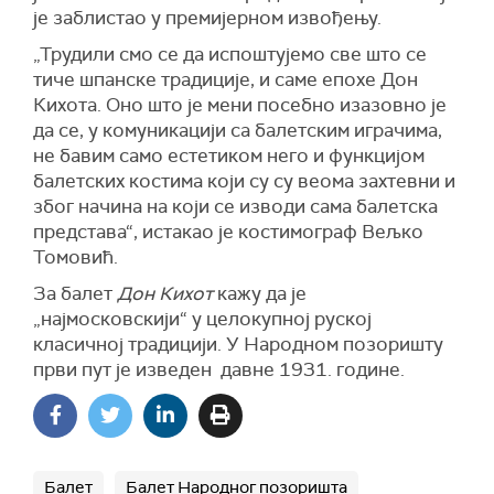
је заблистао у премијерном извођењу.
„Трудили смо се да испоштујемо све што се
тиче шпанске традиције, и саме епохе Дон
Кихота. Оно што је мени посебно изазовно је
да се, у комуникацији са балетским играчима,
не бавим само естетиком него и функцијом
балетских костима који су су веома захтевни и
због начина на који се изводи сама балетска
представа“, истакао је костимограф Вељко
Томовић.
За балет
Дон Кихот
кажу да је
„најмосковскији“ у целокупној руској
класичној традицији. У Народном позоришту
први пут је изведен давне 1931. године.
Балет
Балет Народног позоришта