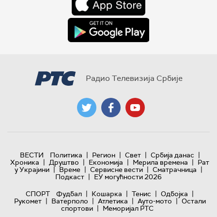
Радио Телевизија Србије
|
|
|
|
ВЕСТИ
Политика
Регион
Свет
Србија данас
|
|
|
|
Хроника
Друштво
Економија
Мерила времена
Рат
|
|
|
|
у Украјини
Време
Сервисне вести
Сматрачница
|
Подкаст
ЕУ могућности 2026
|
|
|
|
СПОРТ
Фудбал
Кошарка
Тенис
Одбојка
|
|
|
|
Рукомет
Ватерполо
Атлетика
Ауто-мото
Остали
|
спортови
Меморијал РТС