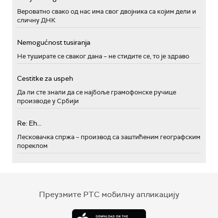
Вероватно свако од нас има свог двојника са којим дели и
сличну ДНК
Nemogućnost tusiranja
Не туширате се сваког дана – не стидите се, то је здраво
Cestitke za uspeh
Да ли сте знали да се најбоље грамофонске ручице
производе у Србији
Re: Eh...
Лесковачка спржа – производ са заштићеним географским
пореклом
Преузмите РТС мобилну апликацију