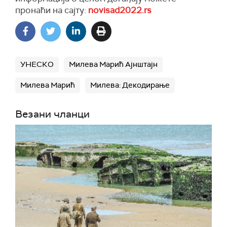
пронаћи на сајту:
novisad2022.rs
УНЕСКО
Милева Марић Ајнштајн
Милева Марић
Милева: Декодирање
Везани чланци