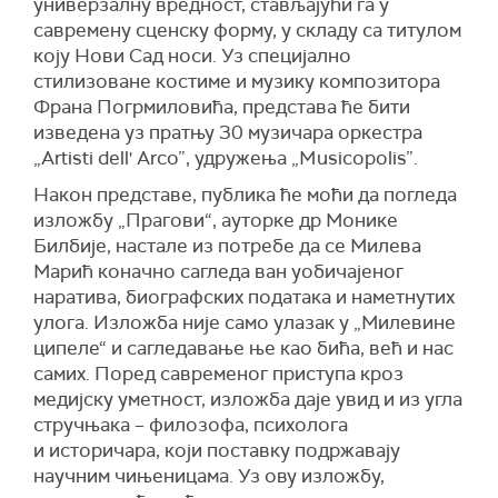
универзалну вредност, стављајући га у
савремену сценску форму, у складу са титулом
коју Нови Сад носи. Уз специјално
стилизоване костиме и музику композитора
Франа Погрмиловића, представа ће бити
изведена уз пратњу 30 музичара оркестра
„Artisti dell' Arco”, удружења „Musicopolis”.
Након представе, публика ће моћи да погледа
изложбу „Прагoви“, ауторке др Монике
Билбије, настале из потребе да се Милева
Марић коначно сагледа ван уобичајеног
наратива, биографских података и наметнутих
улога. Изложба није само улазак у „Милевине
ципеле“ и сагледавање ње као бића, већ и нас
самих. Поред савременог приступа кроз
медијску уметност, изложба даје увид и из угла
стручњака – филозофа, психолога
и историчара, који поставку подржавају
научним чињеницама. Уз ову изложбу,