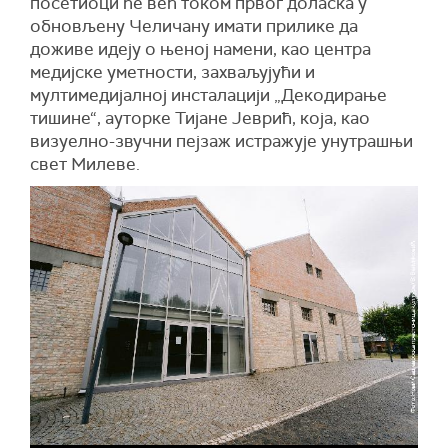
посетиоци ће већ током првог доласка у
обновљену Челичану имати прилике да
доживе идеју о њеној намени, као центра
медијске уметности, захваљујући и
мултимедијалној инсталацији „Декодирање
тишине“, ауторке Тијане Јеврић, која, као
визуелно-звучни пејзаж истражује унутрашњи
свет Милеве.