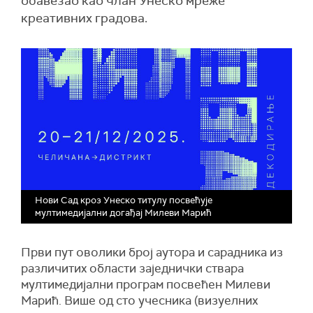
обавезао као члан Унеско мреже
креативних градова.
Нови Сад кроз Унеско титулу посвећује
мултимедијални догађај Милеви Марић
Први пут оволики број аутора и сарадника из
различитих области заједнички ствара
мултимедијални програм посвећен Милеви
Марић. Више од сто учесника (визуелних