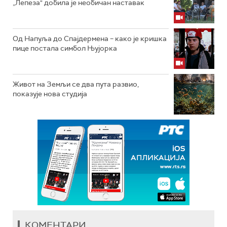
„Лепеза" добила је необичан наставак
Од Напуља до Спајдермена – како је кришка
пице постала симбол Њујорка
Живот на Земљи се два пута развио,
показује нова студија
КОМЕНТАРИ