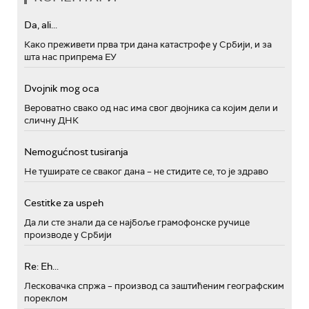
Da, ali...
Како преживети прва три дана катастрофе у Србији, и за
шта нас припрема ЕУ
Dvojnik mog oca
Вероватно свако од нас има свог двојника са којим дели и
сличну ДНК
Nemogućnost tusiranja
Не туширате се сваког дана – не стидите се, то је здраво
Cestitke za uspeh
Да ли сте знали да се најбоље грамофонске ручице
производе у Србији
Re: Eh...
Лесковачка спржа – производ са заштићеним географским
пореклом