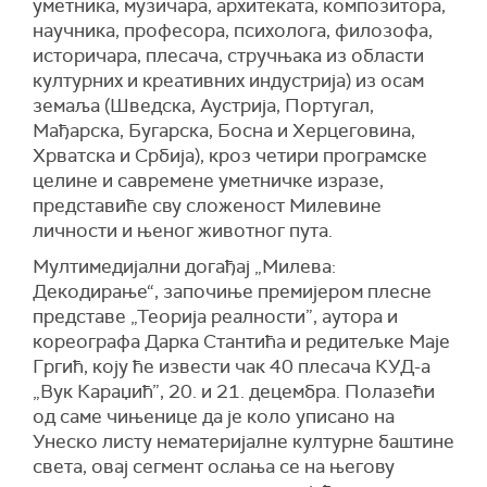
уметника, музичара, архитеката, композитора,
научника, професора, психолога, филозофа,
историчара, плесача, стручњака из области
културних и креативних индустрија) из осам
земаља (Шведска, Аустрија, Португал,
Мађарска, Бугарска, Босна и Херцеговина,
Хрватска и Србија), кроз четири програмске
целине и савремене уметничке изразе,
представиће сву сложеност Милевине
личности и њеног животног пута.
Мултимедијални догађај „Милева:
Декодирање“, започиње премијером плесне
представе „Теорија реалности”, аутора и
кореографа Дарка Стантића и редитељке Маје
Гргић, коју ће извести чак 40 плесача КУД-а
„Вук Караџић”, 20. и 21. децембра. Полазећи
од саме чињенице да је коло уписано на
Унеско листу нематеријалне културне баштине
света, овај сегмент ослања се на његову