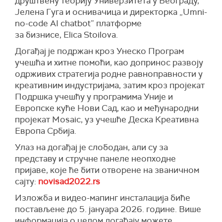
друштвену теорију Универзитета у Београду,
Јелена Гуга и оснивачицa и директорка „Umni-
no-code AI chatbot” платформе
за бизнисе, Elica Stoilova.
Догађај је подржан кроз Унеско Програм
учешћа и хитне помоћи, као допринос развоју
одрживих стратегија родне равноправности у
креативним индустријама, затим кроз пројекат
Подршка учешћу у програмима Уније и
Европске куће Нови Сад, као и међународни
пројекат Mosaic, уз учешће Деска Креативна
Европа Србија.
Улаз на догађај је слободан, али су за
представу и стручне панеле неопходне
пријаве, које ће бити отворене на званичном
сајту:
novisad2022.rs
Изложба и видео-мапинг инсталација биће
постављене до 5. јануара 2026. године. Више
информација о целом догађају можете