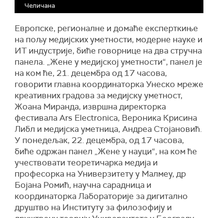
Челичана
Европске, регионалне и домаће експерткиње
на пољу медијских уметности, модерне науке и
ИТ индустрије, биће говорнице на два стручна
панела. „Жене у медијској уметности“, панел је
на ком ће, 21. децембра од 17 часова,
говорити главна координаторка Унеско мреже
креативних градова за медијску уметност,
Жоана Миранда, извршна директорка
фестивала Ars Electronica, Вероника Крисина
Либл и медијска уметница, Андреа Стојановић.
У понедељак, 22. децембра, од 17 часова,
биће одржан панел „Жене у науци“, на ком ће
учествовати теоретичарка медија и
професорка на Универзитету у Малмеу, др
Бојана Ромић, научна сарадница и
координаторка Лабораторије за дигитално
друштво на Институту за филозофију и