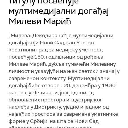
титулу посвећује
мултимедијални догађај
Милеви Марић
„Милева: Декодирање“ је мултимедијални
догађај који Нови Сад, као Унеско
креативни град за медијску уметност,
посвећује 150. годишњици од рођења
Милеве Марић, дубље тумачећи Милевину
личност и указујући на њен светски значај у
савременом контексту. Мултимедијални
догађај биће отворен 20. децембра у 19.30
часова, у Челичани, још једном од
обновљених простора индустријског
наслеђа у Дистрикту, уједно и једном од
највећих простора за савремене уметничке
форме у Србији, на шта се Нови Сад