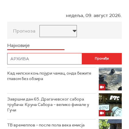
недеља, 09. август 2026.
Прогноза
Најновије
Кад нилски коњ појури чамац, онда бежите
главом без обзира
Завршни дан 65. Драгачевског сабора
трубача: Круна Сабора – велико финале у
Гучи
ТВ времеплов – после пола века емисја