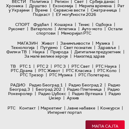
|
|
|
|
ВЕСТИ
Политика
Регион
Свет
Србија данас
|
|
|
|
Хроника
Друштво
Економија
Мерила времена
Рат
|
|
|
|
у Украјини
Време
Сервисне вести
Сматрачница
|
Подкаст
ЕУ могућности 2026
|
|
|
|
СПОРТ
Фудбал
Кошарка
Тенис
Одбојка
|
|
|
|
Рукомет
Ватерполо
Атлетика
Ауто-мото
Остали
|
спортови
Меморијал РТС
|
|
|
МАГАЗИН
Живот
Занимљивости
Музика
|
|
|
|
Технологијa
Путујемо
Свет познатих
Здравље
|
|
|
|
Филм и ТВ
Наука
Природа
Дигитални предузетник
|
За мале велике хероје
Наизглед здрав
|
|
|
|
|
ТВ
РТС 1
РТС 2
РТС 3
РТС Свет
РТС Наука
|
|
|
|
РТС Драма
РТС Живот
РТС Класика
РТС Коло
|
|
РТС Трезор
РТС Музика
РТС Полетарац
|
|
РАДИО
Радио Београд 1
Радио Београд 2
Радио
|
|
|
Београд 3
Београд 202
Радио Плетеница
Радио
|
|
|
Рокенролер
Радио Џубокс
Радио Вртешка
Радио
|
Џезер
Архив
|
|
|
|
РТС
Контакт
Маркетинг
Јавне набавке
Конкурси
Интернет портал
МАПА САЈТА