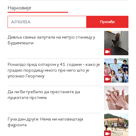
Најновије
Дивља свиња залутала на метро станицу у
Будимпешти
Роналдо пред олтаром у 41. години – како је
градио породицу много пре него што је
упознао Георгину
Да ли би требало да престанете да
пуцкетате прстима
Гуча дан други: Нема ни наговештаја
фајронта