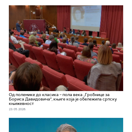
Од полемике до класика – пола века „Гробнице за
Бориса Давидовича“, књиге која је обележила српску
књижевност
23. 05. 2026.