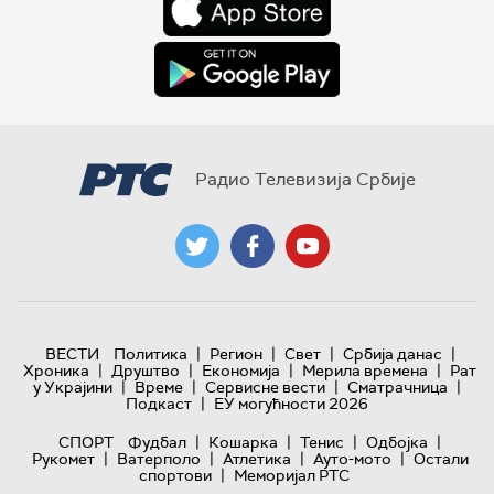
Радио Телевизија Србије
|
|
|
|
ВЕСТИ
Политика
Регион
Свет
Србија данас
|
|
|
|
Хроника
Друштво
Економија
Мерила времена
Рат
|
|
|
|
у Украјини
Време
Сервисне вести
Сматрачница
|
Подкаст
ЕУ могућности 2026
|
|
|
|
СПОРТ
Фудбал
Кошарка
Тенис
Одбојка
|
|
|
|
Рукомет
Ватерполо
Атлетика
Ауто-мото
Остали
|
спортови
Меморијал РТС