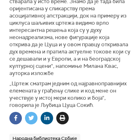
стварала у исто време. Знамо да је тада била
оријентисана у сликарству према
асоцијативној апстракцији, док на примеру из
циклуса шаљивих цртежа видимо врло
интересантна решења која су у духу
неонадреализма, нове фигурације која
открива да је Цуца и у овом правцу откривала
дух времена и пратила актуелне токове који су
се дешавали и у Европи, а и на београдској
културној сцени“, напомиње Милана Квас,
ауторка изложбе
„Цртеж сматрам једним од најравноправнијих
елемената у грађењу слике и код мене он
учествује у истој мери колико и боја“,
говорила је Љубица Цуца Сокић.
Народна библиотека Србије