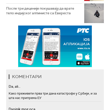
После три деценије покушавају да врате
тело индијског алпинисте са Евереста
КОМЕНТАРИ
Da, ali...
Како преживети прва три дана катастрофе у Србији, и за
шта нас припрема ЕУ
Dvojnik mog oca