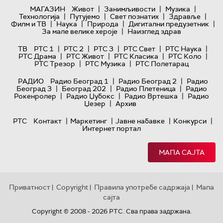
|
|
|
МАГАЗИН
Живот
Занимљивости
Музика
|
|
|
|
Технологијa
Путујемо
Свет познатих
Здравље
|
|
|
|
Филм и ТВ
Наука
Природа
Дигитални предузетник
|
За мале велике хероје
Наизглед здрав
|
|
|
|
|
ТВ
РТС 1
РТС 2
РТС 3
РТС Свет
РТС Наука
|
|
|
|
РТС Драма
РТС Живот
РТС Класика
РТС Коло
|
|
РТС Трезор
РТС Музика
РТС Полетарац
|
|
РАДИО
Радио Београд 1
Радио Београд 2
Радио
|
|
|
Београд 3
Београд 202
Радио Плетеница
Радио
|
|
|
Рокенролер
Радио Џубокс
Радио Вртешка
Радио
|
Џезер
Архив
|
|
|
|
РТС
Контакт
Маркетинг
Јавне набавке
Конкурси
Интернет портал
МАПА САЈТА
Приватност
Copyright
Правила употребе садржаја
Мапа
|
|
|
сајта
Copyright © 2008 - 2026 РТС. Сва права задржана.