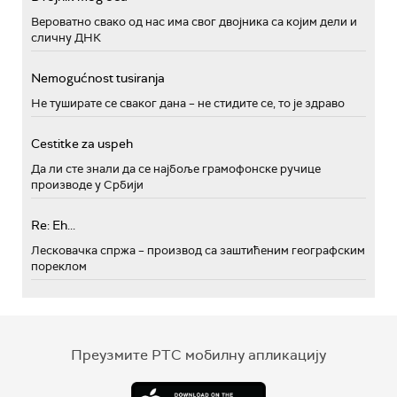
Вероватно свако од нас има свог двојника са којим дели и
сличну ДНК
Nemogućnost tusiranja
Не туширате се сваког дана – не стидите се, то је здраво
Cestitke za uspeh
Да ли сте знали да се најбоље грамофонске ручице
производе у Србији
Re: Eh...
Лесковачка спржа – производ са заштићеним географским
пореклом
Преузмите РТС мобилну апликацију