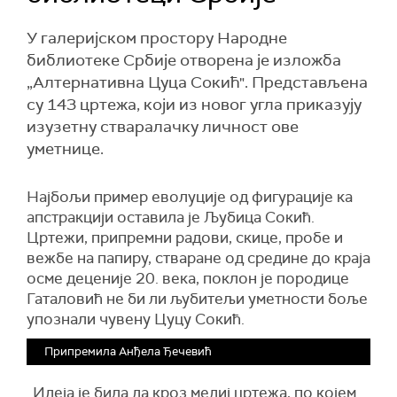
У галеријском простору Народне
библиотеке Србије отворена је изложба
„Алтернативна Цуца Сокић". Представљена
су 143 цртежа, који из новог угла приказују
изузетну стваралачку личност ове
уметнице.
Најбољи пример еволуције од фигурације ка
апстракцији оставила је Љубица Сокић.
Цртежи, припремни радови, скице, пробе и
вежбе на папиру, стваране од средине до краја
осме деценије 20. века, поклон је породице
Гаталовић не би ли љубитељи уметности боље
упознали чувену Цуцу Сокић.
Припремила Анђела Ђечевић
„Идеја је била да кроз медиј цртежа, по којем