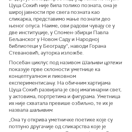
Цуца Сокић није била толико позната, она је
широј јавности пре свега позната као
сликарка, представимо мање познати део
њеног опуса. Наиме, ови радови чувају се у
две институције, у Спомен-збирци Павла
Бељанског у Новом Саду и Народној
библиотеци у Београду“, наводи Горана
Стевановић, ауторка изложбе.
Посебан циклус под називом
Шаљиви цртежи
показује прве склоности уметнице ка
концептуалном и ликовном
експериментисању. На обичним хартијама
Цуца Сокић развијала је свој имагинарни свет,
у актовима, портретима и фигурама. Уметница
их није схватала превише озбиљно, те их је
назвала
шаљивим
.
„Она ту открива уметничке поетике које су
потпуно другачије од сликарства које је