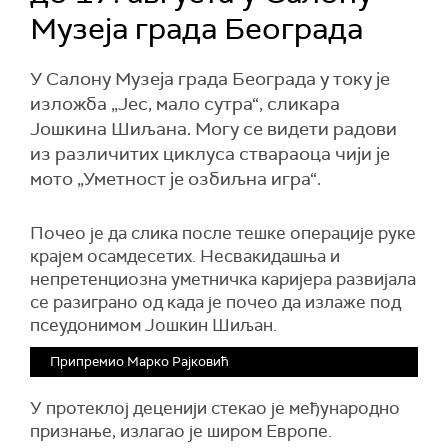
Музеја града Београда
У Салону Музеја града Београда у току је
изложба „Јес, мало сутра“, сликара
Јошкина Шиљана. Могу се видети радови
из различитих циклуса ствараоца чији је
мото „Уметност је озбиљна игра“.
Почео је да слика после тешке операције руке
крајем осамдесетих. Несвакидашња и
непретенциозна уметничка каријера развијала
се разиграно од када је почео да излаже под
псеудонимом Јошкин Шиљан.
Припремио Марко Рајковић
У протеклој деценији стекао је међународно
признање, излагао је широм Европе.