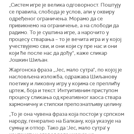
„Систем игре је велика одговорност. Поштују
се правила, слобода је услов, али у оквиру
одређеног ограничења. Морамо да се
привикнемо на ограничење, а на слободи да
радимо. То је суштина игре, а нарочито у
процесу стварања – то је вечита игра и у којој
учествујемо сви, и они који су пре нас и они
који ће после нас да дођу“, каже сликар
Јошкин Шиљан.
Жаргонска фраза „Јес, мало сутра“, по којој је
насловљена изложба, одражава Шиљанову
поетику и ликовну игру у којима се преплићу
цртеж, боја и текст. Интуитивним приступом
процесу сликања од креативног хаоса ствара
хармоничну и стилски препознатљиву целину.
„То је она чувена фраза која постоји у српском
народу, генерално на Балкану, која указује на
сумњу и отпор. Тако да 'Јес, мало сутра' у