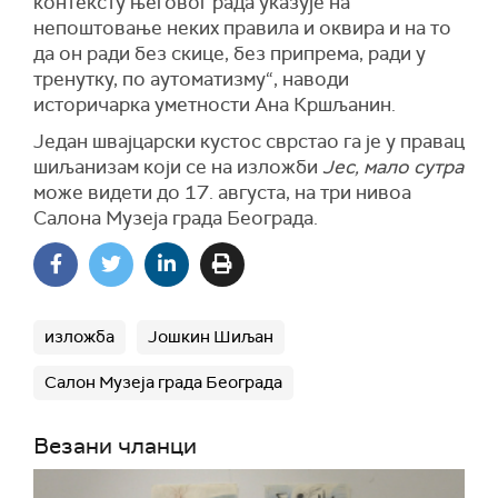
контексту његовог рада указује на
непоштовање неких правила и оквира и на то
да он ради без скице, без припрема, ради у
тренутку, по аутоматизму“, наводи
историчарка уметности Ана Кршљанин.
Један швајцарски кустос сврстао га је у правац
шиљанизам који се на изложби
Јес, мало сутра
може видети до 17. августа, на три нивоа
Салона Музеја града Београда.
изложба
Јошкин Шиљан
Салон Музеја града Београда
Везани чланци