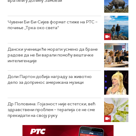
вратили у долину Замбези
Чувени Би-Би-Сијев формат стиже на РТС –
почиње „Трка око света“
Дански ученици ће морати усмено да бране
радове да не би варали помоћу вештачке
интелигенције
Доли Партон добија награду за животно
дело за допринос американа музици
Др Половина: Гојазност није естетски, већ
здравствени проблем – терапија се не сме
прекидати на своју руку