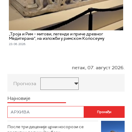
„Троја и Рим – митови, легенде и приче древног
Медитерана“, на изложби у римском Колосеуму
23. 06. 2026.
петак, 07. август 2026.
Прогноза
Најновије
После три деценије црни носорози се