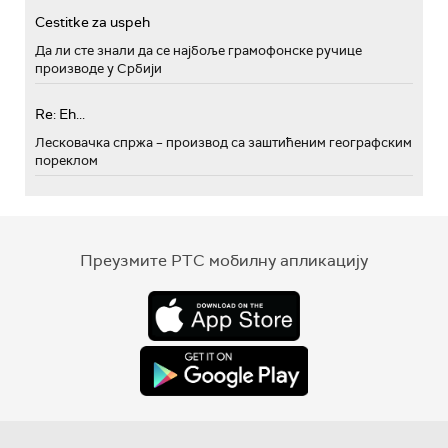
Cestitke za uspeh
Да ли сте знали да се најбоље грамофонске ручице
производе у Србији
Re: Eh...
Лесковачка спржа – производ са заштићеним географским
пореклом
Преузмите РТС мобилну апликацију