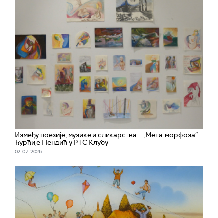
Између поезије, музике и сликарства – „Мета-морфоза“
Ђурђије Пендић у РТС Клубу
02. 07. 2026.