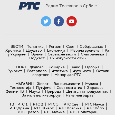
Радио Телевизија Србије
|
|
|
|
ВЕСТИ
Политика
Регион
Свет
Србија данас
|
|
|
|
Хроника
Друштво
Економија
Мерила времена
Рат
|
|
|
|
у Украјини
Време
Сервисне вести
Сматрачница
|
Подкаст
ЕУ могућности 2026
|
|
|
|
СПОРТ
Фудбал
Кошарка
Тенис
Одбојка
|
|
|
|
Рукомет
Ватерполо
Атлетика
Ауто-мото
Остали
|
спортови
Меморијал РТС
|
|
|
МАГАЗИН
Живот
Занимљивости
Музика
|
|
|
|
Технологијa
Путујемо
Свет познатих
Здравље
|
|
|
|
Филм и ТВ
Наука
Природа
Дигитални предузетник
|
За мале велике хероје
Наизглед здрав
|
|
|
|
|
ТВ
РТС 1
РТС 2
РТС 3
РТС Свет
РТС Наука
|
|
|
|
РТС Драма
РТС Живот
РТС Класика
РТС Коло
|
|
РТС Трезор
РТС Музика
РТС Полетарац