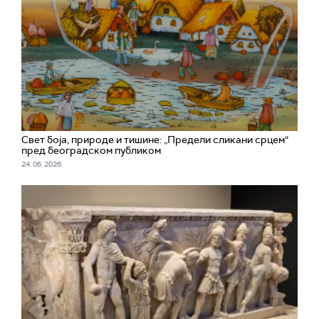
Свет боја, природе и тишине: „Предели сликани срцем“
пред београдском публиком
24. 06. 2026.