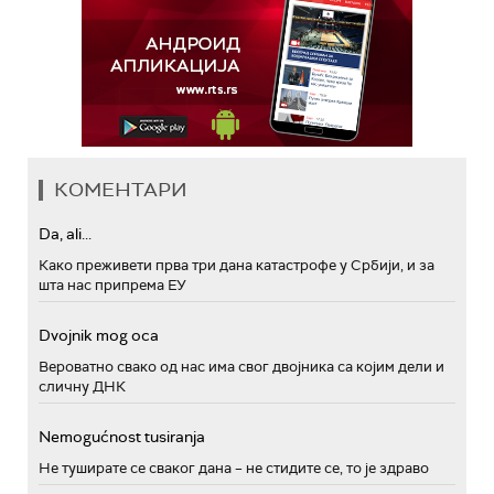
КОМЕНТАРИ
Da, ali...
Како преживети прва три дана катастрофе у Србији, и за
шта нас припрема ЕУ
Dvojnik mog oca
Вероватно свако од нас има свог двојника са којим дели и
сличну ДНК
Nemogućnost tusiranja
Не туширате се сваког дана – не стидите се, то је здраво