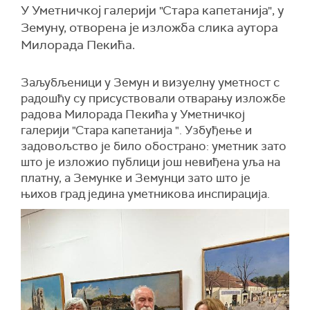
У Уметничкој галерији "Стара капетанија", у
Земуну, отворена је изложба слика аутора
Милорада Пекића.
Заљубљеници у Земун и визуелну уметност с
радошћу су присуствовали отварању изложбе
радова Милорада Пекића у Уметничкој
галерији "Стара капетанија ". Узбуђење и
задовољство је било обострано: уметник зато
што је изложио публици још невиђена уља на
платну, а Земунке и Земунци зато што је
њихов град једина уметникова инспирација.