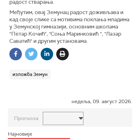
радост стварања.
Међутим, овај Земунац радост доживљава и
кад своје слике са мотивима поклања младима
у Земунској гимназији, основним школама
"Петар Кочић", "Соња Маринковић ", "Лазар
Саватић" и другим установама.
изложба Земун
недеља, 09. август 2026.
Прогноза
Најновије