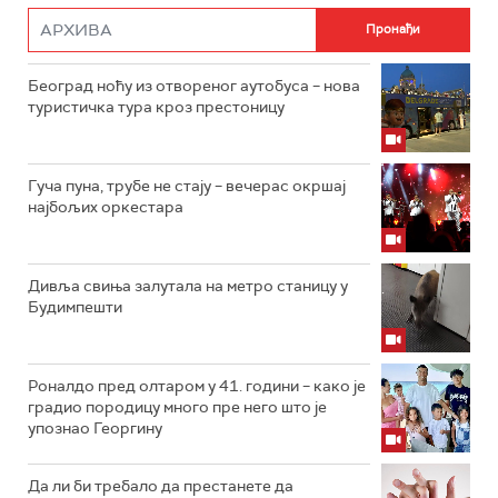
Београд ноћу из отвореног аутобуса – нова
туристичка тура кроз престоницу
Гуча пуна, трубе не стају – вечерас окршај
најбољих оркестара
Дивља свиња залутала на метро станицу у
Будимпешти
Роналдо пред олтаром у 41. години – како је
градио породицу много пре него што је
упознао Георгину
Да ли би требало да престанете да