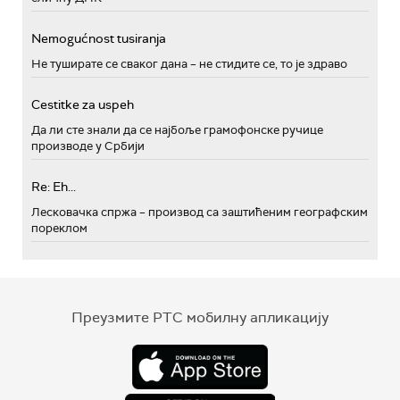
Nemogućnost tusiranja
Не туширате се сваког дана – не стидите се, то је здраво
Cestitke za uspeh
Да ли сте знали да се најбоље грамофонске ручице
производе у Србији
Re: Eh...
Лесковачка спржа – производ са заштићеним географским
пореклом
Преузмите РТС мобилну апликацију