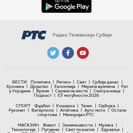
Радио Телевизија Србије
|
|
|
|
ВЕСТИ
Политика
Регион
Свет
Србија данас
|
|
|
|
Хроника
Друштво
Економија
Мерила времена
Рат
|
|
|
|
у Украјини
Време
Сервисне вести
Сматрачница
|
Подкаст
ЕУ могућности 2026
|
|
|
|
СПОРТ
Фудбал
Кошарка
Тенис
Одбојка
|
|
|
|
Рукомет
Ватерполо
Атлетика
Ауто-мото
Остали
|
спортови
Меморијал РТС
|
|
|
МАГАЗИН
Живот
Занимљивости
Музика
|
|
|
|
Технологијa
Путујемо
Свет познатих
Здравље