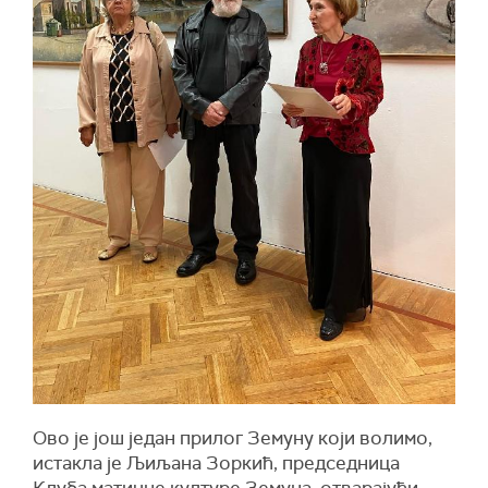
Ово је још један прилог Земуну који волимо,
истакла је Љиљана Зоркић, председница
Клуба матичне културе Земуна, отварајући