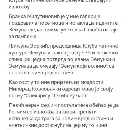
изложбу.
Бранка Милутиновић је у име галерије
поздравила посетиоце и истакла да идентитет
Земуна гледан очима уметника Пекића остаје
за памћење.
Љиљана Зоркић, председница Клуба матичне
културе Земуна истакла је да је 35 изложених
слика још једна потврда војевању Земунки и
Земунаца да очувају "Земун који волимо" са
непролазним вредностима.
Као гост у то име пријатељ из младости
Милорад Козловачки одрецитовао је своју
песму "Сликари"у Пекићеву част.
Пекић веран својим постулатима обећао је да
ће, чим се изложба затвори, кренути
испочетка да трага за новим вредностима и
уметничким достигнућима, јер му то чини