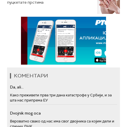
пуцкетате прстима
КОМЕНТАРИ
Da, ali...
Како преживети прва три дана катастрофе у Србији, и за
шта нас припрема ЕУ
Dvojnik mog oca
Вероватно свако од нас има свог двојника са којим дели и
сличну ДНК