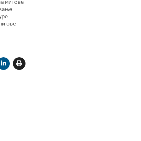
ва митове
евање
уре
ли ове