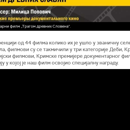
арни филм „Трагом древних Словена“.
енцији од 44 филма колико их је ушло у званичну сел
а, филмови су се такмичили у три категорије Деби, К
ијски филмови, Кримске премијере документарног фи
ју у којој је наш филм освојио специјалну награду.