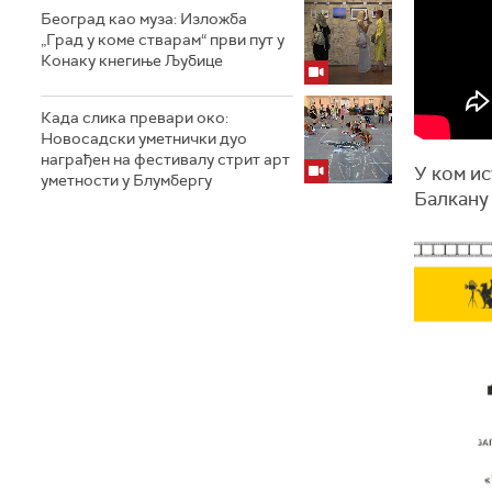
Београд као муза: Изложба
„Град у коме стварам“ први пут у
Конаку кнегиње Љубице
Када слика превари око:
Новосадски уметнички дуо
награђен на фестивалу стрит арт
У ком и
уметности у Блумбергу
Балкану