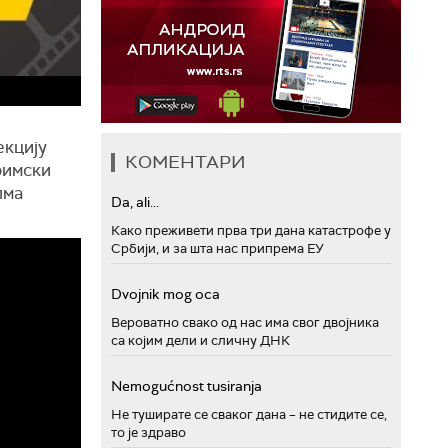
екцију
КОМЕНТАРИ
римски
лма
Da, ali...
Како преживети прва три дана катастрофе у
Србији, и за шта нас припрема ЕУ
Dvojnik mog oca
Вероватно свако од нас има свог двојника
са којим дели и сличну ДНК
Nemogućnost tusiranja
Не туширате се сваког дана – не стидите се,
то је здраво