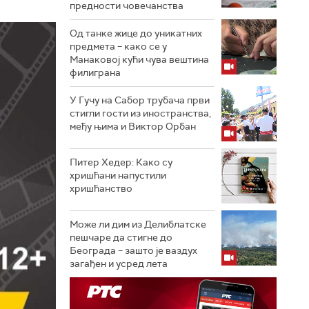
предности човечанства
Од танке жице до уникатних
предмета – како се у
Манаковој кући чува вештина
филиграна
У Гучу на Сабор трубача први
стигли гости из иностранства,
међу њима и Виктор Орбан
Питер Хедер: Како су
хришћани напустили
хришћанство
Може ли дим из Делиблатске
пешчаре да стигне до
Београда – зашто је ваздух
загађен и усред лета