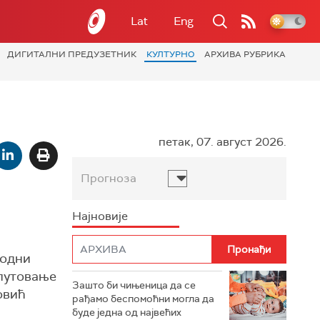
Lat
Eng
ДИГИТАЛНИ ПРЕДУЗЕТНИК
КУЛТУРНО
АРХИВА РУБРИКА
петак, 07. август 2026.
Прогноза
Најновије
родни
 путовање
Зашто би чињеница да се
овић
рађамо беспомоћни могла да
буде једна од највећих