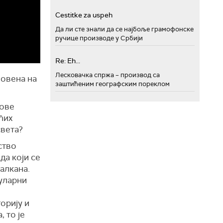
Cestitke za uspeh
Да ли сте знали да се најбоље грамофонске
ручице производе у Србији
Re: Eh...
Лесковачка спржа – производ са
ловена на
заштићеним географским пореклом
нове
ћих
света?
ство
да који се
алкана.
уларни
орију и
 то је