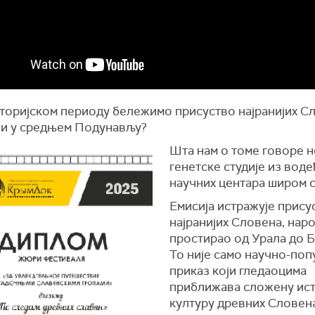
сторијском периоду бележимо присуство најранијих С
 и у средњем Подунављу?
Шта нам о томе говоре 
генетске студије из воде
научних центара широм 
Емисија истражује прису
најранијих Словена, наро
простирао од Урала до Б
То није само научно-поп
приказ који гледаоцима
приближава сложену ист
културу древних Словена,