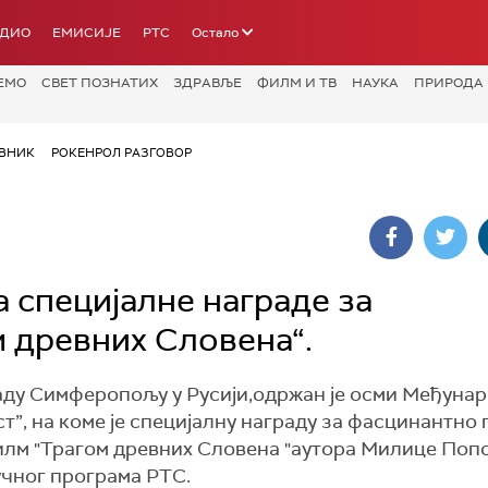
АДИО
ЕМИСИЈЕ
РТС
Остало
ЕМО
СВЕТ ПОЗНАТИХ
ЗДРАВЉЕ
ФИЛМ И ТВ
НАУКА
ПРИРОДА
ВНИК
РОКЕНРОЛ РАЗГОВОР
специјалне награде за
 древних Словена“.
граду Симферопољу у Русији,одржан је осми Међуна
”, на коме је специјалну награду за фасцинантно
илм "Трагом древних Словена "аутора Милице Поп
учног програма РТС.