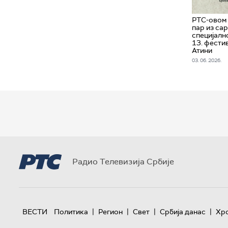
РТС-овом
пар из са
специјалн
13. фестив
Атини
03. 06. 2026.
Радио Телевизија Србије
|
|
|
|
ВЕСТИ
Политика
Регион
Свет
Србија данас
Хр