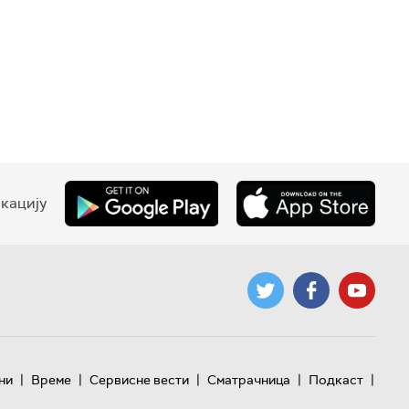
кацију
|
|
|
|
|
ни
Време
Сервисне вести
Сматрачница
Подкаст