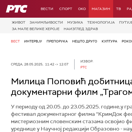
РТС
ВЕСТИ
СПОРТ
OKO
МАГАЗИН
ТВ
Р
ЖИВОТ
ЗАНИМЉИВОСТИ
МУЗИКА
ТЕХНОЛОГИЈA
ПУТУЈ
ЗА МАЛЕ ВЕЛИКЕ ХЕРОЈЕ
НАИЗГЛЕД ЗДРАВ
ВЕСТ
ИНТЕРВЈУ
ПРЕПОРУКА
НЕШТО ДРУГО
КУЛТУРА
РОКО
ИЗВОР:
СРЕДА, 28.05.2025, 11:42 -> 12:07
РТС
Милица Поповић добитница 
документарни филм „Трагом
У периоду од 20.05. до 23.05.2025. године,у 
фестивал документарног филма “КримДок фест
мистериозним словенским стазама освојио ф
уреднице у Научној редакцији Образовно - на