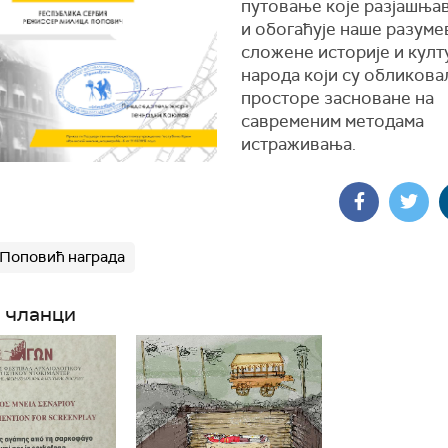
путовање које разјашња
и обогаћује наше разум
сложене историје и култ
народа који су обликова
просторе засноване на
савременим методама
истраживања.
Поповић награда
 чланци