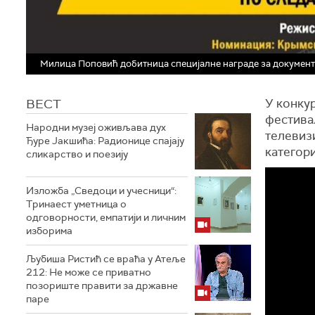
Милица Поповић добитница специјалне награде за документ
ВЕСТ
У конкур
фестивал
Народни музеј оживљава дух
телевиз
Ђуре Јакшића: Радионице спајају
категори
сликарство и поезију
Изложба „Сведоци и учесници“:
Тринаест уметница о
одговорности, емпатији и личним
изборима
Љубиша Ристић се враћа у Атеље
212: Не може се приватно
позориште правити за државне
паре