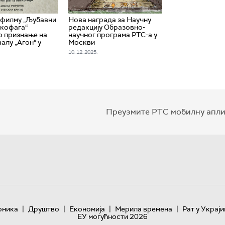
 филму „Љубавни
Нова награда за Научну
ркофага“
редакцију Образовно-
о признање на
научног програма РТС-а у
алу „Агон“ у
Москви
10. 12. 2025.
Преузмите РТС мобилну апли
|
|
|
|
оника
Друштво
Економија
Мерила времена
Рат у Украји
ЕУ могућности 2026