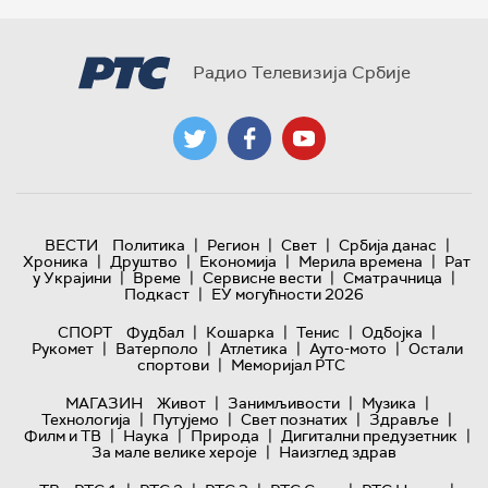
Радио Телевизија Србије
|
|
|
|
ВЕСТИ
Политика
Регион
Свет
Србија данас
|
|
|
|
Хроника
Друштво
Економија
Мерила времена
Рат
|
|
|
|
у Украјини
Време
Сервисне вести
Сматрачница
|
Подкаст
ЕУ могућности 2026
|
|
|
|
СПОРТ
Фудбал
Кошарка
Тенис
Одбојка
|
|
|
|
Рукомет
Ватерполо
Атлетика
Ауто-мото
Остали
|
спортови
Меморијал РТС
|
|
|
МАГАЗИН
Живот
Занимљивости
Музика
|
|
|
|
Технологијa
Путујемо
Свет познатих
Здравље
|
|
|
|
Филм и ТВ
Наука
Природа
Дигитални предузетник
|
За мале велике хероје
Наизглед здрав