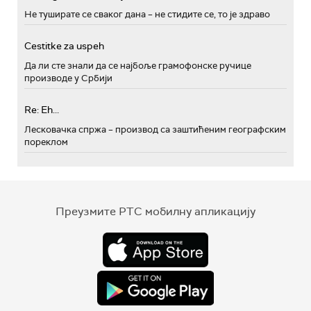
Не туширате се сваког дана – не стидите се, то је здраво
Cestitke za uspeh
Да ли сте знали да се најбоље грамофонске ручице
производе у Србији
Re: Eh...
Лесковачка спржа – производ са заштићеним географским
пореклом
Преузмите РТС мобилну апликацију