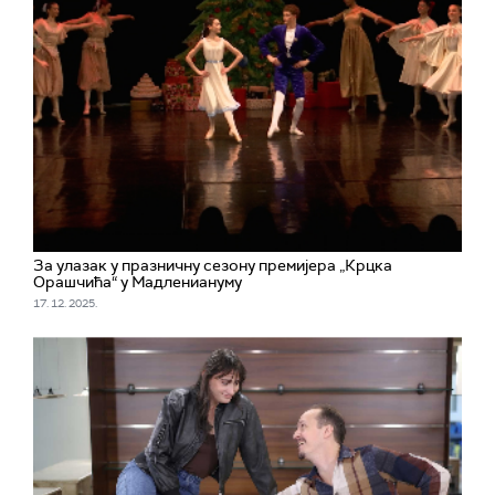
За улазак у празничну сезону премијера „Крцка
Орашчића“ у Мадлениануму
17. 12. 2025.