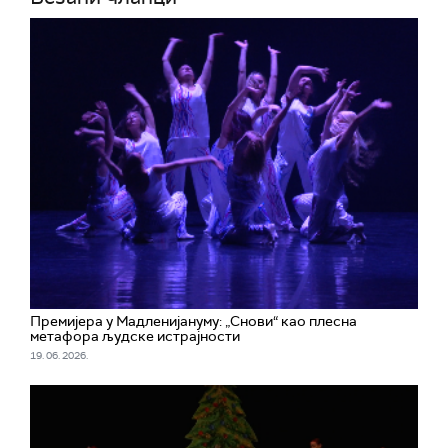
Премијера у Мадленијануму: „Снови“ као плесна
метафора људске истрајности
19. 06. 2026.