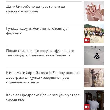
Да ли би требало да престанете да
пуцкетате прстима
Гуча дан други: Нема ни наговештаја
фајронта
После три деценије покушавају да врате
тело индијског алпинисте са Евереста
Мит о Мати Хари: Завела је Европу, постала
двострука шпијунка и завршила пред
стрељачким водом
Како се Предраг из Врања заљубио у старе
часовнике