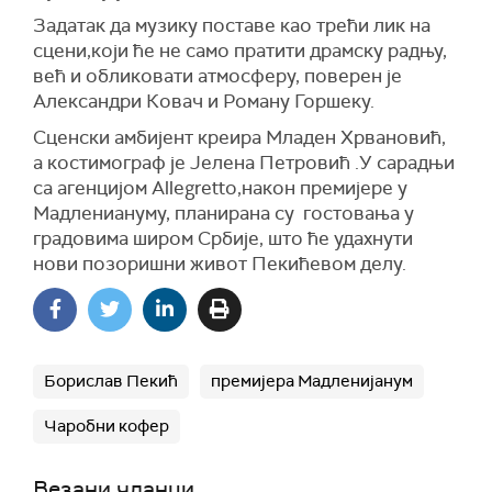
Задатак да музику поставе као трећи лик на
сцени,који ће не само пратити драмску радњу,
већ и обликовати атмосферу, поверен је
Александри Ковач и Роману Горшеку.
Сценски амбијент креира Младен Хрвановић,
а костимограф је Јелена Петровић .У сарадњи
са агенцијом Allegretto,након премијере у
Мадлениануму, планирана су гостовања у
градовима широм Србије, што ће удахнути
нови позоришни живот Пекићевом делу.
Борислав Пекић
премијера Мадленијанум
Чаробни кофер
Везани чланци