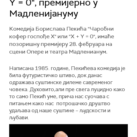
Y = 0", премијерно у
Мадленијануму
Kомедија Борислава Пекића "Чаробни
кофер госпође X" или "X + Y = 0", имаће
позоришну премијеру 28. фебруара на
сцени Опере и театра Мадленианум.
Написана 1985. године, Пекићева комедија је
била футуристичко штиво, док данас
одражава суштинске дилеме савременог
човека. Духовито,али пре свега луцидно како
то само Пекић уме, прича нас суочава с
питањем како нас потрошачко друштво
удаљава од наше суштине – људскости и
љубави.