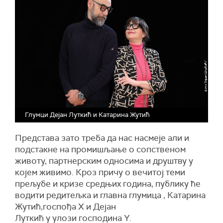
Глумци Дејан Луткић и Катарина Жутић
Представа зато треба да нас насмеје али и
подстакне на промишљање о сопственом
животу, партнерским односима и друштву у
којем живимо. Кроз причу о вечитој теми
прељубе и кризе средњих година, публику ће
водити редитељка и главна глумица , Катарина
Жутић,госпођа X и Дејан
Луткић у улози господина Y.