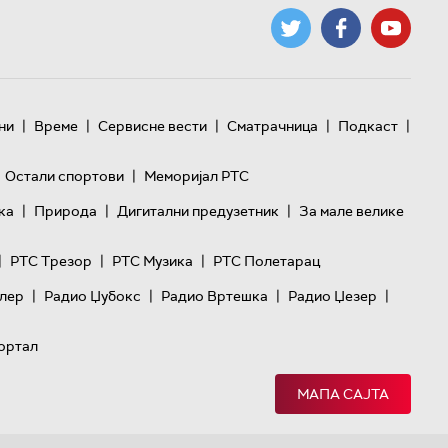
|
|
|
|
|
ни
Време
Сервисне вести
Сматрачница
Подкаст
|
Остали спортови
Меморијал РТС
|
|
|
ка
Природа
Дигитални предузетник
За мале велике
|
|
|
РТС Трезор
РТС Музика
РТС Полетарац
|
|
|
|
лер
Радио Џубокс
Радио Вртешка
Радио Џезер
ортал
МАПА САЈТА