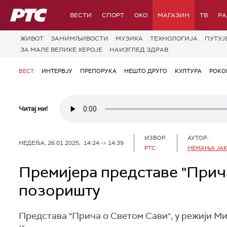
РТС
ВЕСТИ
СПОРТ
OKO
МАГАЗИН
ТВ
Р
ЖИВОТ
ЗАНИМЉИВОСТИ
МУЗИКА
ТЕХНОЛОГИЈA
ПУТУЈ
ЗА МАЛЕ ВЕЛИКЕ ХЕРОЈЕ
НАИЗГЛЕД ЗДРАВ
ВЕСТ
ИНТЕРВЈУ
ПРЕПОРУКА
НЕШТО ДРУГО
КУЛТУРА
РОКО
Читај ми!
ИЗВОР:
АУТОР:
НЕДЕЉА, 26.01.2025, 14:24 -> 14:39
РТС
НЕМАЊА ЈА
Премијера представе "Прич
позоришту
Представа "Прича о Светом Сави", у режији М