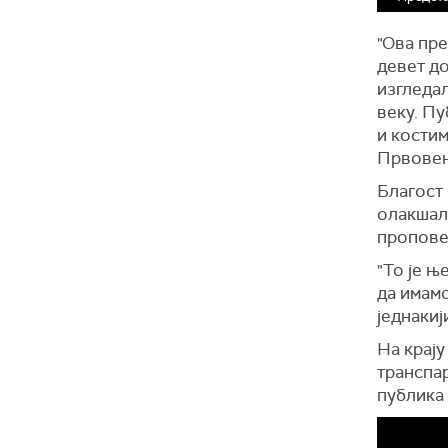
"Ова пре
девет до
изгледал
веку. Пу
и костим
Првовен
Благост 
олакшало
пропове
"То је њ
да имамо
једнакиј
На крај
транспар
публика