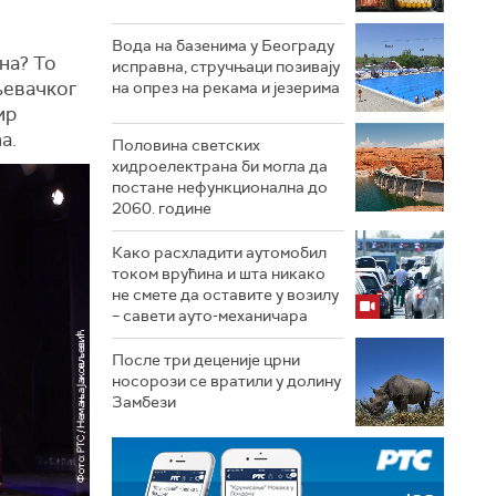
Вода на базенима у Београду
на? То
исправна, стручњаци позивају
љевачког
на опрез на рекама и језерима
ир
а.
Половина светских
хидроелектрана би могла да
постане нефункционална до
2060. године
Како расхладити аутомобил
током врућина и шта никако
не смете да оставите у возилу
– савети ауто-механичара
После три деценије црни
носорози се вратили у долину
Замбези