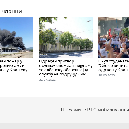
 чланци
ан пожар у
Одређен притвор
Скуп студената
 рециклажу и
осумњиченом за шпијунажу
"Све се види н
ада у Краљеву
за албанску обавештајну
одржан у Краљ
службу на подручју КиМ
28. 06. 2026.
31. 07. 2026.
Преузмите РТС мобилну апли