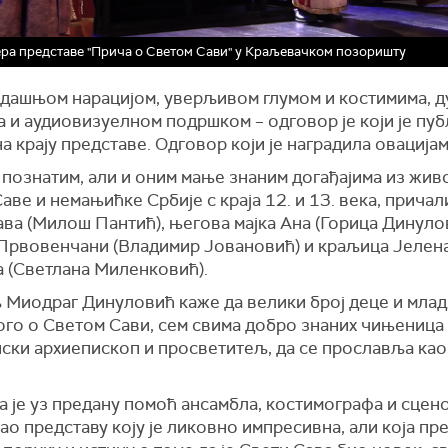
ра представе "Прича о Светом Сави" у Краљевачком позоришту
дашњом нарацијом, уверљивом глумом и костимима, д
 и аудиовизуелном подршком – одговор је који је пуб
а крају представе. Одговор који је наградила овацијам
познатим, али и оним мање знаним догађајима из жив
аве и немањићке Србије с краја 12. и 13. века, причал
ва (Милош Пантић), његова мајка Ана (Горица Динуло
Првовенчани (Владимир Јовановић) и краљица Јелен
а (Светлана Миленковић).
 Миодраг Динуловић каже да велики број деце и млад
ого о Светом Сави, сем свима добро знаних чињеница 
пски архиепископ и просветитељ, да се прославља ка
а је уз предану помоћ ансамбла, костимографа и сцен
о представу коју је ликовно импресивна, али која пре