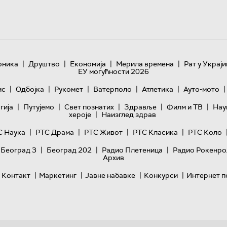
|
|
|
|
оника
Друштво
Економија
Мерила времена
Рат у Украји
ЕУ могућности 2026
|
|
|
|
|
|
ис
Одбојка
Рукомет
Ватерполо
Атлетика
Ауто-мото
|
|
|
|
|
гијa
Путујемо
Свет познатих
Здравље
Филм и ТВ
Нау
|
хероје
Наизглед здрав
|
|
|
|
С Наука
РТС Драма
РТС Живот
РТС Класика
РТС Коло
|
|
|
 Београд 3
Београд 202
Радио Плетеница
Радио Рокенро
Архив
|
|
|
|
Контакт
Маркетинг
Јавне набавке
Конкурси
Интернет п