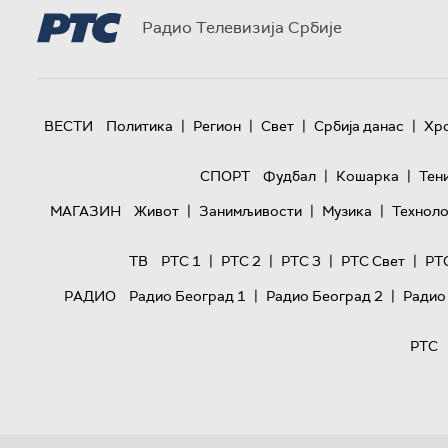
Радио Телевизија Србије
|
|
|
|
ВЕСТИ
Политика
Регион
Свет
Србија данас
Хр
|
|
СПОРТ
Фудбал
Кошарка
Тен
|
|
|
МАГАЗИН
Живот
Занимљивости
Музика
Техноло
|
|
|
|
ТВ
РТС 1
РТС 2
РТС 3
РТС Свет
РТ
|
|
РАДИО
Радио Београд 1
Радио Београд 2
Радио
РТС