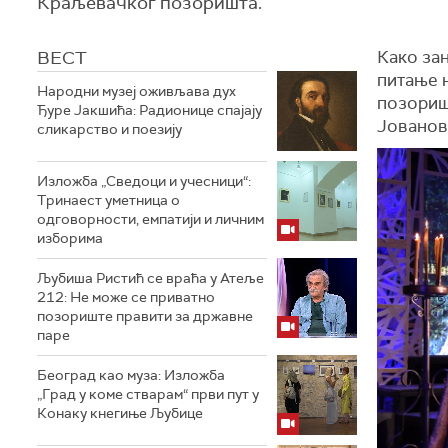
Краљевачког позоришта.
ВЕСТ
Како за
питање 
Народни музеј оживљава дух
позориш
Ђуре Јакшића: Радионице спајају
Јованов
сликарство и поезију
Изложба „Сведоци и учесници“:
Тринаест уметница о
одговорности, емпатији и личним
изборима
Љубиша Ристић се враћа у Атеље
212: Не може се приватно
позориште правити за државне
паре
Београд као муза: Изложба
„Град у коме стварам“ први пут у
Конаку кнегиње Љубице