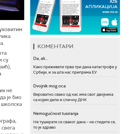
уховитим
лика
а.
КОМЕНТАРИ
ота
Da, ali...
и су
вић),
Како преживети прва три дана катастрофе у
Србији, и за шта нас припрема ЕУ
а
Dvojnik mog oca
их не
Вероватно свако од нас има свог двојника
да је био
са којим дели и сличну ДНК
о школска
Nemogućnost tusiranja
ографа,
Не туширате се сваког дана – не стидите се,
 свега
то је здраво