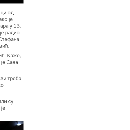
ици од
ако је
ара у 13.
је радио
 Стефана
вић.
ић. Каже,
 је Сава
сви треба
ко
или су
 је