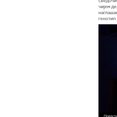
сведочи 
чијем де
наглашав
генотип.
Предста