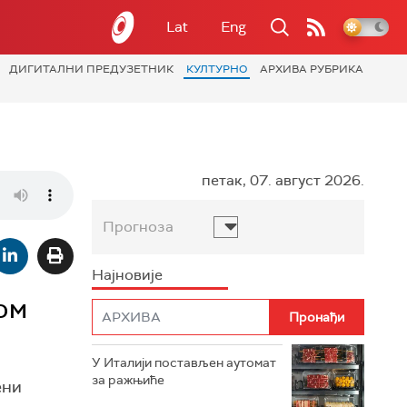
Lat
Eng
ДИГИТАЛНИ ПРЕДУЗЕТНИК
КУЛТУРНО
АРХИВА РУБРИКА
петак, 07. август 2026.
Прогноза
Најновије
ом
У Италији постављен аутомат
за ражњиће
ени