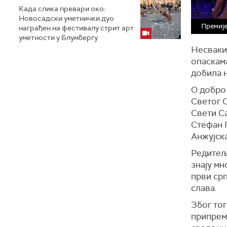
Када слика превари око:
Новосадски уметнички дуо
Премије
награђен на фестивалу стрит арт
уметности у Блумбергу
Несваки
опаскама
добила н
О добро 
Светог С
Свети Са
Стефан 
Анжујск
Редитељ
знају мн
први ср
слава.
Због тог
припрема