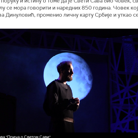
поруку и истину о томе да је Свети Сава био човек, с
лу се мора говорити и наредних 850 година. Човек који
а Динуловић, променио личну карту Србије и уткао с
ва "Прича о Светом Сави"