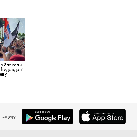
 у блокади
а Видовдан"
еву
кацију