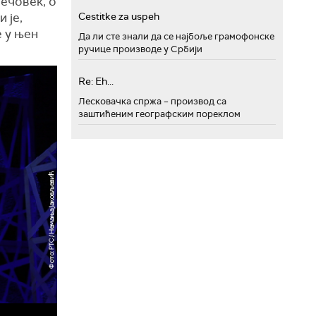
вечовек, о
 је,
Cestitke za uspeh
е у њен
Да ли сте знали да се најбоље грамофонске
ручице производе у Србији
Re: Eh...
Лесковачка спржа – производ са
заштићеним географским пореклом