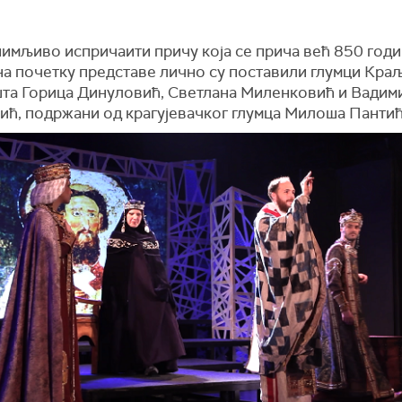
нимљиво испричаити причу која се прича већ 850 годи
на почетку представе лично су поставили глумци Кра
та Горица Динуловић, Светлана Миленковић и Вадим
ић, подржани од крагујевачког глумца Милоша Пантић