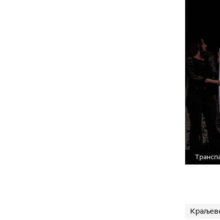
Транспа
Краљев