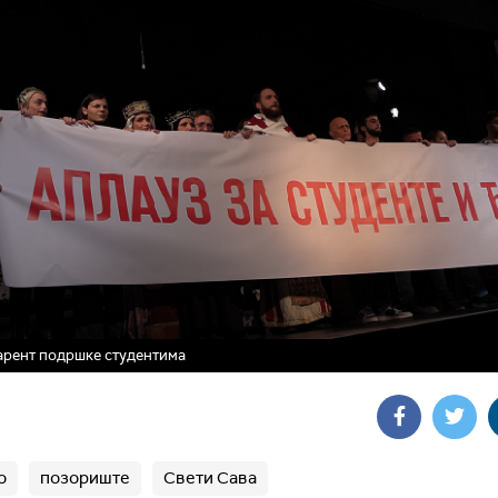
рент подршке студентима
о
позориште
Свети Сава