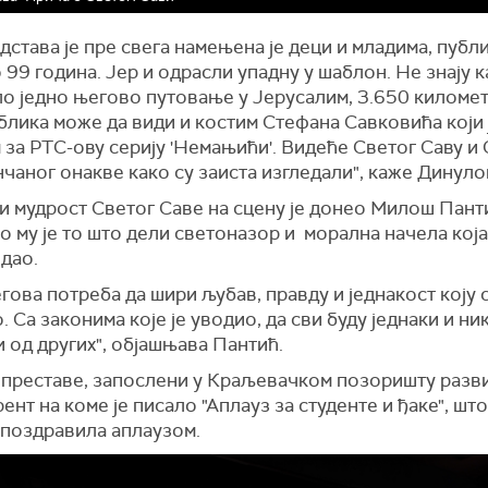
дстава је пре свега намењена је деци и младима, публ
 99 година. Јер и одрасли упадну у шаблон. Не знају к
о једно његово путовање у Јерусалим, 3.650 километ
блика може да види и костим Стефана Савковића који 
 за РТС-ову серију 'Немањићи'. Видеће Светог Саву и
чаног онакве како су заиста изгледали", каже Динуло
и мудрост Светог Саве на сцену је донео Милош Пант
 му је то што дели светоназор и морална начела која
дао.
егова потреба да шири љубав, правду и једнакост коју 
. Са законима које је уводио, да сви буду једнаки и ни
и од других", објашњава Пантић.
у преставе, запослени у Краљевачком позоришту разв
ент на коме је писало "Аплауз за студенте и ђаке", што
 поздравила аплаузом.