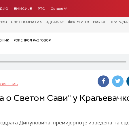
АДИО
ЕМИСИЈЕ
РТС
Остало
ЕМО
СВЕТ ПОЗНАТИХ
ЗДРАВЉЕ
ФИЛМ И ТВ
НАУКА
ПРИРОДА
ВНИК
РОКЕНРОЛ РАЗГОВОР
КОВЉЕВИЋ
а о Светом Сави" у Краљевачк
иодрага Динуловића, премијерно је изведена на сц