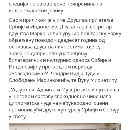
специјално за ово вече припремила на
индонежанском језику.
Овом приликом је у име Друштва пријатеља
Србије и Индонезије „Нусантара“ секретар
друштва Марко Јелић уручио поштанску марку
објављену поводом двадесет година од
оснивања друштва личностима које су
значајно допринеле унапређењу
билатералних и културних односа Србије и
Индонезије у претходном периоду –
амбасадорима М. Чандри Видја Јуди и
Слободану Маринковићу, те Вуку Мирчетићу.
„
Удружење Адлигат и Музеј књиге и путовања
у његовом саставу свакодневно чине мала
дипломатска чуда на међународној сцени
промовишући друге културе у Србији и Србију
у свету.