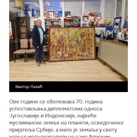
Виктор Лазић
Ове године се обележава 70. година
успостављања дипломатских односа
Југославије и Индонезије, највеће
муслиманске земље на планети, осведоченог
пријатеља Србије, а мало је земаља у свету
који се могу похвалити не само блиским