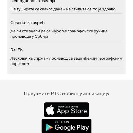
Nemogućnost tusiranja
Не туширате се сваког дана – не стидите се, то је здраво
Cestitke za uspeh
Да ли сте знали да се најбоље грамофонске ручице
производе у Србији
Re: Eh...
Лесковачка спржа – производ са заштићеним географским
пореклом
Преузмите РТС мобилну апликацију