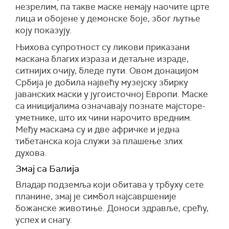
незрелим, па такве маске немају наочите црте
лица и обојене у демонске боје, због љутње
коју показују.
Њихова супротност су ликови приказани
маскана благих израза и детаљне израде,
ситнијих очију, бледе пути. Овом донацијом
Србија је добила највећу музејску збирку
јаванских маски у југоисточној Европи. Маске
са иницијалима означавају познате мајсторе-
уметнике, што их чини нарочито вредним.
Међу маскама су и две афричке и једна
тибетанска која служи за плашење злих
духова.
Змај са Балија
Владар подземља који обитава у трбуху сете
планине, змај је симбол најсавршеније
божанске животиње. Доноси здравље, срећу,
успех и снагу.