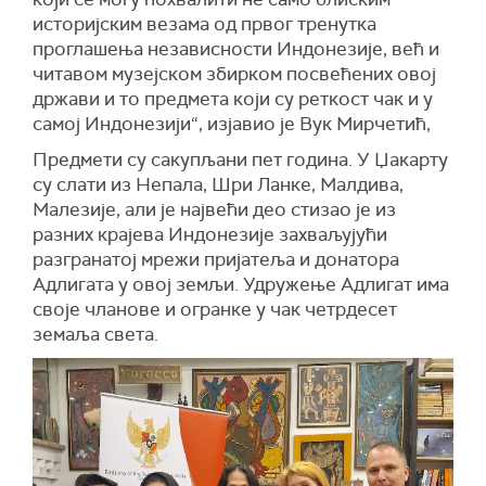
историјским везама од првог тренутка
проглашења независности Индонезије, већ и
читавом музејском збирком посвећених овој
држави и то предмета који су реткост чак и у
самој Индонезији“, изјавио је Вук Мирчетић,
Предмети су сакупљани пет година. У Џакарту
су слати из Непала, Шри Ланке, Малдива,
Малезије, али је највећи део стизао је из
разних крајева Индонезије захваљујући
разгранатој мрежи пријатеља и донатора
Адлигата у овој земљи. Удружење Адлигат има
своје чланове и огранке у чак четрдесет
земаља света.