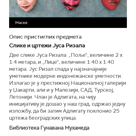
Маске
Опис пристиглих предмета
Слике и цртежи Јуса Ризала
Две слике Јуса Ризала: „Поље“, величине 2 х
1.4 метара, и „Лице“, величине 1.40 х 1.40
метара. Јус Ризал спада у најзначајније
уметнике модерне индонежанске уметности.
Излагао је у престижној Националној галерији
у Џакарти, али и у Малезији, САД, Турској,
Летонији. Члан је Адлигата, на чију
иницијативу је дошао у наш град, одржао једну
изложбу, да би затим Адлигату поклонио 25
цртежа београдских улица.
Библиотека Гунавана Мухамеда