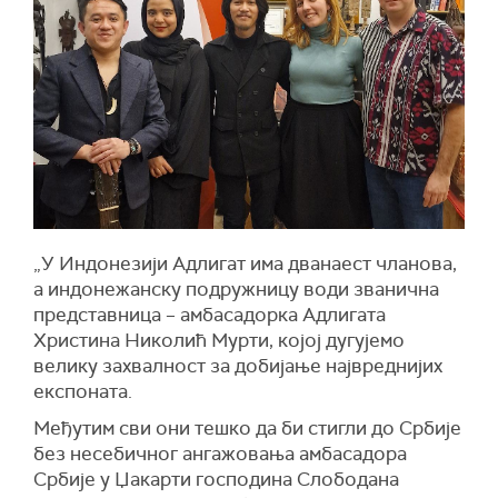
„
У Индонезији Адлигат има дванаест чланова,
а индонежанску подружницу води званична
представница – амбасадорка Адлигата
Христина Николић Мурти, којој дугујемо
велику захвалност за добијање највреднијих
експоната.
Међутим сви они тешко да би стигли до Србије
без несебичног ангажовања амбасадора
Србије у Џакарти господина Слободана