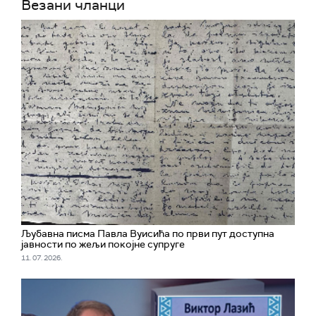
Везани чланци
Љубавна писма Павла Вуисића по први пут доступна
јавности по жељи покојне супруге
11. 07. 2026.