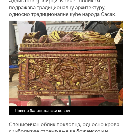
Адлигатовој збирци. Ковчег обликом
подражава традиционалну архитектуру,
односно традиционалне куће народа Сасак.
Црвени балинежански ковчег
Специфичан облик поклопца, односно крова
симболизује стремљење ка божанском и