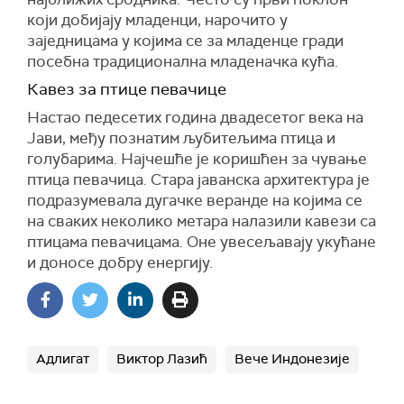
који добијају младенци, нарочито у
заједницама у којима се за младенце гради
посебна традиционална младеначка кућа.
Кавез за птице певачице
Настао педесетих година двадесетог века на
Јави, међу познатим љубитељима птица и
голубарима. Најчешће је коришћен за чување
птица певачица. Стара јаванска архитектура је
подразумевала дугачке веранде на којима се
на сваких неколико метара налазили кавези са
птицама певачицама. Оне увесељавају укућане
и доносе добру енергију.
Адлигат
Виктор Лазић
Вече Индонезије