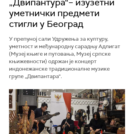
„Двипантура“– изузетни
уметнички предмети
стигли у Београд
У препуној сали Удружења за културу,
уметност и међународну сарадњу Адлигат
(Музеј књиге и путовања, Музеј српске
књижевности) одржан је концерт
индонежанске традиционалне музике
групе „Двипантара“.