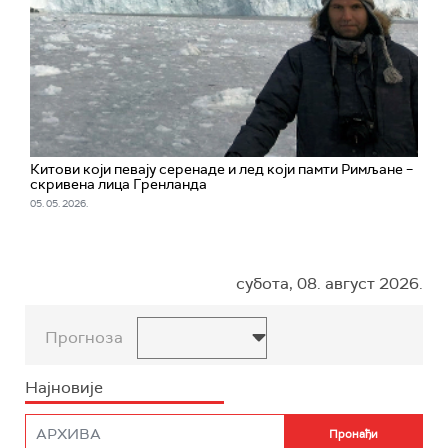
Китови који певају серенаде и лед који памти Римљане –
скривена лица Гренланда
05. 05. 2026.
субота, 08. август 2026.
Прогноза
Најновије