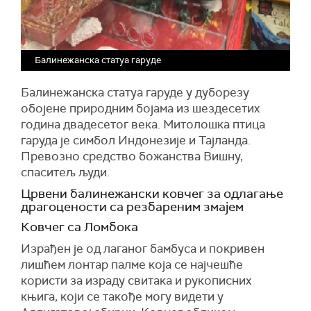
Балинежанска статуа гаруде
Балинежанска статуа гаруде
у дуборезу
обојене природним бојама из шездесетих
година двадесетог века. Митолошка птица
гаруда је симбол Индонезије и Тајланда.
Превозно средство божанства Вишну,
спаситељ људи.
Црвени балинежански ковчег
за одлагање
драгоцености са резбареним змајем
Ковчег са Ломбока
Израђен је од лаганог бамбуса и покривен
лишћем лонтар палме која се најчешће
користи за израду свитака и рукописних
књига, који се такође могу видети у