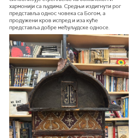
хармонији са људима. Средњи издигнути рог
представља однос човека са Богом, а
продужени кров испред и иза куће
представља добре међуљудске односе.