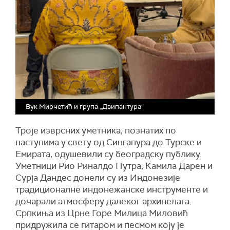
Вук Мирчетић и група „Двипантура“
Троје изврсних уметника, познатих по
наступима у свету од Сингапура до Турске и
Емирата, одушевили су београдску публику.
Уметници Рио Риналдо Путра, Камила Дарен и
Сурја Дандес донели су из Индонезије
традиционалне индонежанске инструменте и
дочарали атмосферу далеког архипелага.
Српкиња из Црне Горе Милица Миловић
придружила се гитаром и песмом коју је