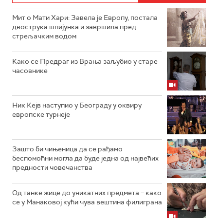
Мит о Мати Хари: Завела је Европу, постала
двострука шпијунка и завршила пред
стрељачким водом
Како се Предраг из Врања заљубио у старе
часовнике
Ник Кејв наступио у Београду у оквиру
европске турнеје
Зашто би чињеница да се рађамо
беспомоћни могла да буде једна од највећих
предности човечанства
Од танке жице до уникатних предмета – како
се у Манаковој кући чува вештина филиграна