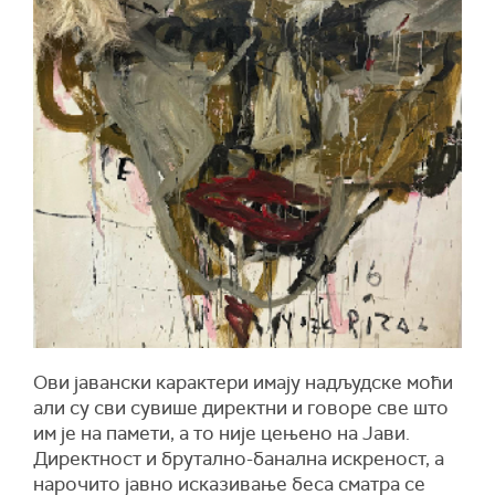
Ови јавански карактери имају надљудске моћи
али су сви сувише директни и говоре све што
им је на памети, а то није цењено на Јави.
Директност и брутално-банална искреност, а
нарочито јавно исказивање беса сматра се