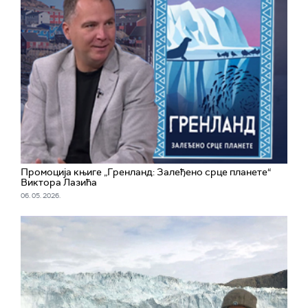
Промоција књиге „Гренланд: Залеђено срце планете“
Виктора Лазића
06. 05. 2026.