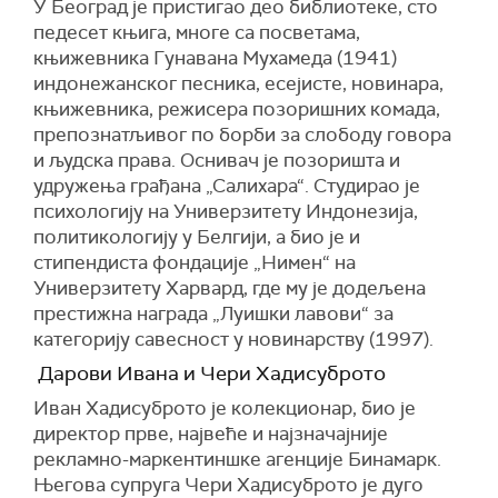
У Београд је пристигао део библиотеке, сто
педесет књига, многе са посветама,
књижевника Гунавана Мухамеда (1941)
индонежанског песника, есејисте, новинара,
књижевника, режисера позоришних комада,
препознатљивог по борби за слободу говора
и људска права. Оснивач је позоришта и
удружења грађана „Салихара“. Студирао је
психологију на Универзитету Индонезија,
политикологију у Белгији, а био је и
стипендиста фондације „Нимен“ на
Универзитету Харвард, где му је додељена
престижна награда „Луишки лавови“ за
категорију савесност у новинарству (1997).
Дарови Ивана и Чери Хадисуброто
Иван Хадисуброто је колекционар, био је
директор прве, највеће и најзначајније
рекламно-маркентиншке агенције Бинамарк.
Његова супруга Чери Хадисуброто је дуго