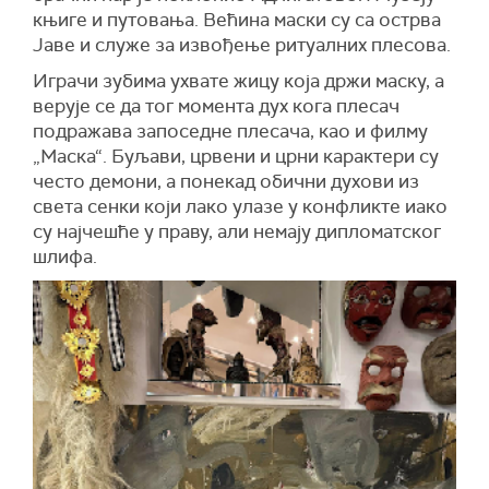
књиге и путовања. Већина маски су са острва
Јаве и служе за извођење ритуалних плесова.
Играчи зубима ухвате жицу која држи маску, а
верује се да тог момента дух кога плесач
подражава запоседне плесача, као и филму
„Маска“. Буљави, црвени и црни карактери су
често демони, а понекад обични духови из
света сенки који лако улазе у конфликте иако
су најчешће у праву, али немају дипломатског
шлифа.