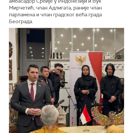
амбасадор Србије у Индонезији и Вук
Мирчетић, члан Адлигата, раније члан
парламена и члан градског већа града
Београда.