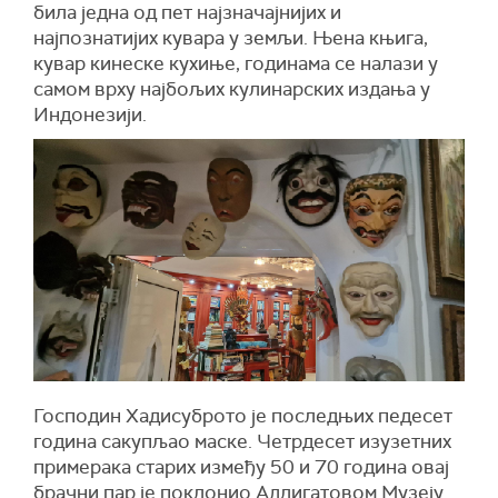
била једна од пет најзначајнијих и
најпознатијих кувара у земљи. Њена књига,
кувар кинеске кухиње, годинама се налази у
самом врху најбољих кулинарских издања у
Индонезији.
Господин Хадисуброто је последњих педесет
година сакупљао маске. Четрдесет изузетних
примерака старих између 50 и 70 година овај
брачни пар је поклонио Адлигатовом Музеју