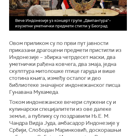
Вече Индонезије уз концерт групе „Двипантура“–
изузетни уметнички предмети стигли у Београд
Овом приликом су по први пут јавности
приказани драгоцени предмети пристигли из
Индонезије – збирка четрдесет маски, два
уметнички рађена ковчега, два змаја, једна
скулптура митолошке птице гаруда и више
стотина књига, између осталог и део
библиотеке значајног индонежанског писца
Гунавана Мухамеда.
Током индонежанске вечери служени су и
кулинарски специјалитети из ове далеке
земље, а публику су поздравили Њ.Е. М.
Чандра Видја Јуда, амбасадор Индонезије у
Србији, Слободан Маринковић, доскорашњи