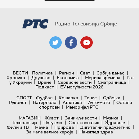
Радио Телевизија Србије
|
|
|
|
ВЕСТИ
Политика
Регион
Свет
Србија данас
|
|
|
|
Хроника
Друштво
Економија
Мерила времена
Рат
|
|
|
|
у Украјини
Време
Сервисне вести
Сматрачница
|
Подкаст
ЕУ могућности 2026
|
|
|
|
СПОРТ
Фудбал
Кошарка
Тенис
Одбојка
|
|
|
|
Рукомет
Ватерполо
Атлетика
Ауто-мото
Остали
|
спортови
Меморијал РТС
|
|
|
МАГАЗИН
Живот
Занимљивости
Музика
|
|
|
|
Технологијa
Путујемо
Свет познатих
Здравље
|
|
|
|
Филм и ТВ
Наука
Природа
Дигитални предузетник
|
За мале велике хероје
Наизглед здрав