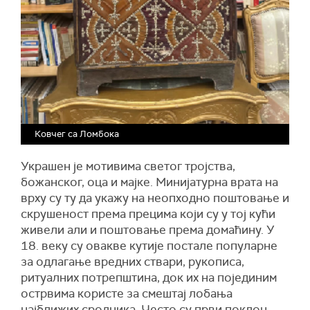
Ковчег са Ломбока
Украшен је мотивима светог тројства,
божанског, оца и мајке. Минијатурна врата на
врху су ту да укажу на неопходно поштовање и
скрушеност према прецима који су у тој кући
живели али и поштовање према домаћину. У
18. веку су овакве кутије постале популарне
за одлагање вредних ствари, рукописа,
ритуалних потрепштина, док их на појединим
острвима користе за смештај лобања
најближих сродника. Често су први поклон