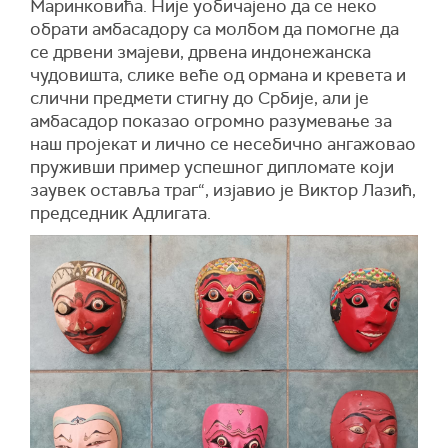
Маринковића. Није уобичајено да се неко
обрати амбасадору са молбом да помогне да
се дрвени змајеви, дрвена индонежанска
чудовишта, слике веће од ормана и кревета и
слични предмети стигну до Србије, али је
амбасадор показао огромно разумевање за
наш пројекат и лично се несебично ангажовао
пруживши пример успешног дипломате који
заувек оставља траг“, изјавио је Виктор Лазић,
председник Адлигата.