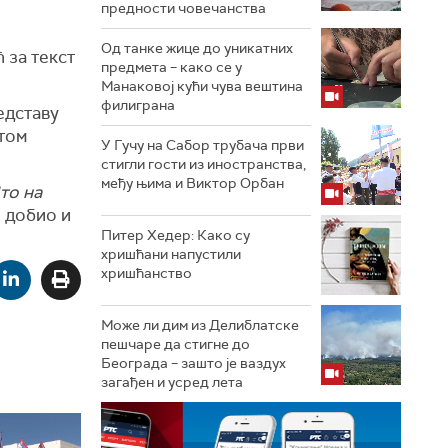
предности човечанства
Од танке жице до уникатних
 за текст
предмета – како се у
Манаковој кући чува вештина
филиграна
едставу
 том
У Гучу на Сабор трубача први
стигли гости из иностранства,
међу њима и Виктор Орбан
то на
e добио и
Питер Хедер: Како су
хришћани напустили
хришћанство
Може ли дим из Делиблатске
пешчаре да стигне до
Београда – зашто је ваздух
загађен и усред лета