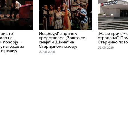
ориште“
Исцељујуће приче у
„Наше приче – 
ало на
представама „Зашто се
страдања”; Поч
м позорју –
смеје“ и „Шине“ на
Стеријино позо
у награде за
Стеријином позорју
26. 05. 2026.
 и режију
02. 06. 2026.