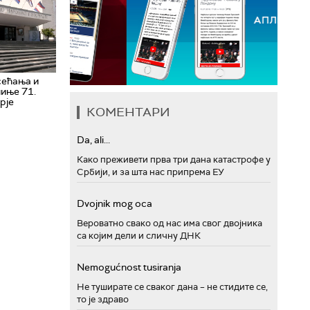
сећања и
иње 71.
рје
КОМЕНТАРИ
Da, ali...
Како преживети прва три дана катастрофе у
Србији, и за шта нас припрема ЕУ
Dvojnik mog oca
Вероватно свако од нас има свог двојника
са којим дели и сличну ДНК
Nemogućnost tusiranja
Не туширате се сваког дана – не стидите се,
то је здраво