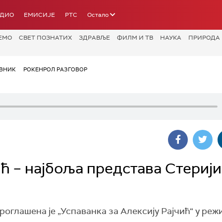
АДИО
ЕМИСИЈЕ
РТС
Остало
ЕМО
СВЕТ ПОЗНАТИХ
ЗДРАВЉЕ
ФИЛМ И ТВ
НАУКА
ПРИРОДА
ВНИК
РОКЕНРОЛ РАЗГОВОР
ић – најбоља представа Стериј
роглашена је „Успаванка за Алексију Рајчић“ у режи