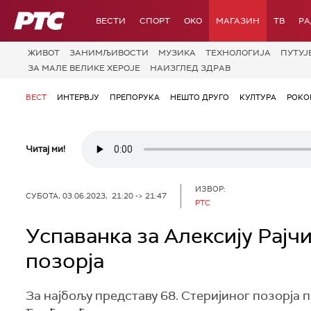
РТС
ВЕСТИ
СПОРТ
OKO
МАГАЗИН
ТВ
Р
ЖИВОТ
ЗАНИМЉИВОСТИ
МУЗИКА
ТЕХНОЛОГИЈA
ПУТУЈ
ЗА МАЛЕ ВЕЛИКЕ ХЕРОЈЕ
НАИЗГЛЕД ЗДРАВ
ВЕСТ
ИНТЕРВЈУ
ПРЕПОРУКА
НЕШТО ДРУГО
КУЛТУРА
РОКО
Читај ми!
ИЗВОР:
СУБОТА, 03.06.2023, 21:20 -> 21:47
РТС
Успаванка за Алексију Рајч
позорја
За најбољу представу 68. Стеријиног позорја п