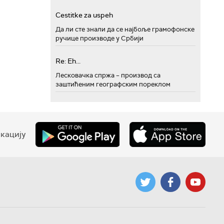
Cestitke za uspeh
Да ли сте знали да се најбоље грамофонске
ручице производе у Србији
Re: Eh...
Лесковачка спржа – производ са
заштићеним географским пореклом
кацију