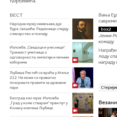
Ђорђевића.
ВЕСТ
Вања Ејд
савреме
Народни музеј оживљава дух
Ђуре Јакшића: Радионице спајају
сликарство и поезију
Јенки Р
комаду.
Изложба „Сведоци и учесници“:
Награђен
Тринаест уметница о
поду сп
одговорности, емпатији и личним
награду 
изборима
Љубиша Ристић се враћа у Атеље
212: Не може се приватно
позориште правити за државне
Стерији
паре
Београд као муза: Изложба
Везани
„Град у коме стварам“ први пут у
Конаку кнегиње Љубице