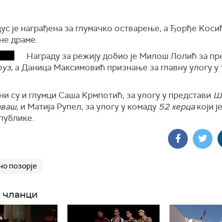
ус је награђена за глумачко остварење, а Ђорђе Kосић
не драме.
Награду за режију добио је Милош Лолић за пр
оуз
, а Даница Максимовић признање за главну улогу у
и су и глумци Саша Kрмпотић, за улогу у представи
Ш
аваш,
и Матија Рупел, за улогу у комаду
52 херца
који j
публике.
но позорје
 чланци