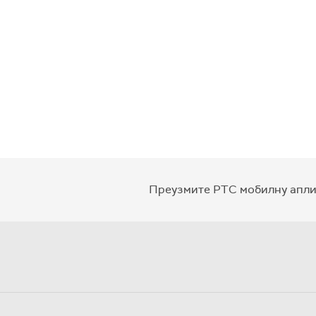
Преузмите РТС мобилну апли