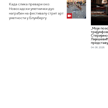
Када слика превари око:
Новосадски уметнички дуо
награђен на фестивалу стрит арт
уметности у Блумбергу
„Моје поз
тријумфов
Стеријино
Лијешевић
представу
04. 06. 2026.