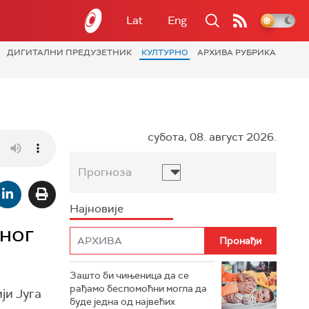
Lat
Eng
ДИГИТАЛНИ ПРЕДУЗЕТНИК
КУЛТУРНО
АРХИВА РУБРИКА
субота, 08. август 2026.
Прогноза
Најновије
иног
Зашто би чињеница да се
рађамо беспомоћни могла да
ји Југа
буде једна од највећих