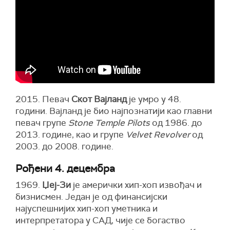
2015. Певач
Скот Вајланд
је умро у 48.
години. Вајланд је био најпознатији као главни
певач групе
Stone Temple Pilots
од 1986. до
2013. године, као и групе
Velvet Revolver
од
2003. до 2008. године.
Рођени 4. децембра
1969.
Џеј-Зи
је амерички хип-хоп извођач и
бизнисмен. Један је од финансијски
најуспешнијих хип-хоп уметника и
интерпретатора у САД, чије се богаство