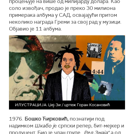
процењује на више од милијарду долара. Као
соло извођач, продао је преко 30 милиона
примерака албума у САД, освајајући притом
неколико награда Греми за свој рад у музици.
Објавио је 11 албума.
ИЛУСТРАЦИЈА: Џеј-Зи / цртеж Горан Косановић
1976.
Бошко Ћирковић,
познатији под
надимком
Шкабо ј
е српски репер, бит-мејкер и
продуцент. Био је члан групе „
Ред Змаја“
а од