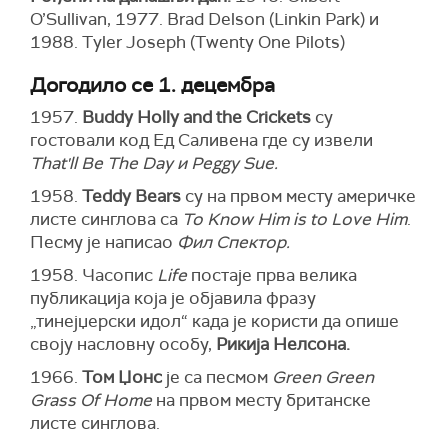
O’Sullivan, 1977. Brad Delson (Linkin Park) и
1988. Tyler Joseph (Twenty One Pilots)
Догодило се 1. децембра
1957.
Buddy Holly and the Crickets
су
гостовали код Ед Саливена где су извели
That'll Be The Day и Peggy Sue.
1958.
Teddy Bears
су на првом месту америчке
листе синглова са
To Know Him is to Love Him
.
Песму је написао
Фил Спектор.
1958. Часопис
Life
постаје прва велика
публикација која је објавила фразу
„тинејџерски идол“ када је користи да опише
своју насловну особу,
Рикија Нелсона.
1966.
Том Џонс
је са песмом
Green Green
Grass Of Home
на првом месту британске
листе синглова.