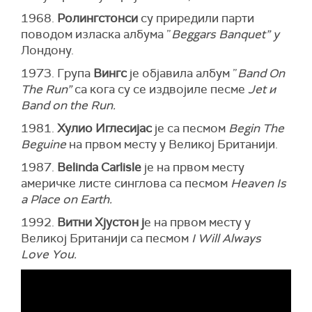
1968.
Ролингстонси
су приредили парти
поводом изласка албума ”
Beggars Banquet” у
Лондону.
1973. Група
Вингс
је објавила албум ”
Band On
The Run”
са кога су се издвојиле песме
Jet и
Band on the Run.
1981.
Хулио Иглесијас
је са песмом
Begin The
Beguine
на првом месту у Великој Британији.
1987.
Belinda Carlisle
је на првом месту
америчке листе синглова са песмом
Heaven Is
a Place on Earth.
1992.
Витни Хјустон ј
е на првом месту у
Великој Британији са песмом
I Will Always
Love You.