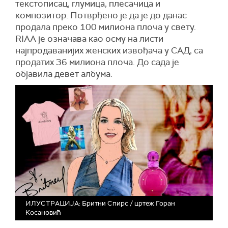
текстописац, глумица, плесачица и
композитор. Потврђено је да је до данас
продала преко 100 милиона плоча у свету.
RIAA је означава као осму на листи
најпродаванијих женских извођача у САД, са
продатих 36 милиона плоча. До сада је
објавила девет албума.
ИЛУСТРАЦИЈА: Бритни Спирс / цртеж Горан
Косановић