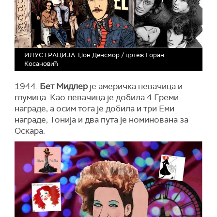
ИЛУСТРАЦИЈА: Џон Денсмор / цртеж Горан
Косановић
1944.
Бет Мидлер
је америчка певачица и
глумица. Као певачица је добила 4 Греми
награде, а осим тога је добила и три Еми
награде, Тонија и два пута је номинована за
Оскара.