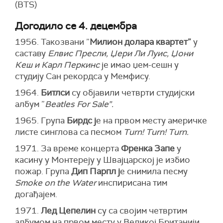
(BTS)
Догодило се 4. децембра
1956. Такозвани ”
Милион долара квартет”
у
саставу
Елвис Пресли, Џери Ли Луис, Џони
Кеш и Карл Перкинс
је имао џем-сешн у
студију Сан рекордса у Мемфису.
1964.
Битлси
су објавили четврти студијски
албум ”
Beatles For Sale”.
1965. Група
Бирдс ј
е на првом месту америчке
листе синглова са песмом
Turn! Turn! Turn.
1971. За време концерта
Френка Запе
у
касину у Монтереју у Швајцарској је избио
пожар. Група
Дип Парпл ј
е снимила песму
Smoke on the Water
инспирисана тим
догађајем.
1971.
Лед Цепелин
су са својим четвртим
албумом на првом месту у Великој Британији.