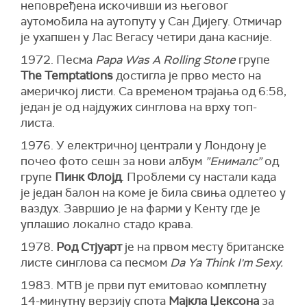
неповређена искочивши из његовог
аутомобила на аутопуту у Сан Дијегу. Отмичар
је ухапшен у Лас Вегасу четири дана касније.
1972. Песма
Papa Was A Rolling Stone
групе
The Temptations
достигла је прво место на
америчкој листи. Са временом трајања од 6:58,
један је од најдужих синглова на врху топ-
листа.
1976. У електричној централи у Лондону је
почео фото сешн за нови албум
”Енималс”
од
групе
Пинк Флојд
. Проблеми су настали када
је један балон на коме је била свиња одлетео у
ваздух. Завршио је на фарми у Кенту где је
уплашио локално стадо крава.
1978.
Род Стјуарт
је на првом месту британске
листе синглова са песмом
Da Ya Think I'm Sexy.
1983. МТВ је први пут емитовао комплетну
14-минутну верзију спота
Мајкла Џексона
за