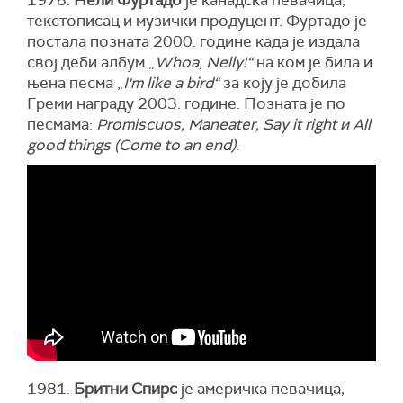
текстописац и музички продуцент. Фуртадо је
постала позната 2000. године када је издала
свој деби албум „
Whoa, Nelly!“
на ком је била и
њена песма „
I'm like a bird“
за коју је добила
Греми награду 2003. године. Позната је по
песмама:
Promiscuos, Maneater, Say it right и All
good things (Come to an end)
.
1981.
Бритни Спирс
је америчка певачица,