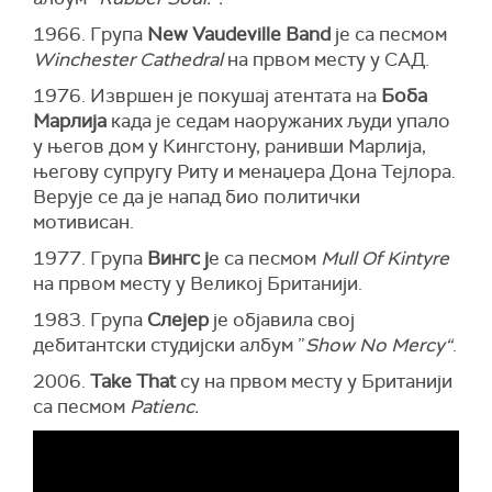
1966. Група
New Vaudeville Band
је са песмом
Winchester Cathedral
на првом месту у САД.
1976. Извршен је покушај атентата на
Боба
Марлија
када је седам наоружаних људи упало
у његов дом у Кингстону, ранивши Марлија,
његову супругу Риту и менаџера Дона Тејлора.
Верује се да је напад био политички
мотивисан.
1977. Група
Вингс ј
е са песмом
Mull Of Kintyre
на првом месту у Великој Британији.
1983. Група
Слејер
је објавила свој
дебитантски студијски албум ”
Show No Mercy“
.
2006.
Take That
су на првом месту у Британији
са песмом
Patienc.