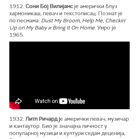
1912.
Сони Бој Вилијамс
је амерички блуз
хармоникаш, певач и текстописац. Познат је
по песмама:
Dust My Broom, Help Me, Checkin'
Up on My Baby и Bring It On Home
. Умро је
1965.
1932.
Литл Ричард ј
е амерички певач, музичар
и кантаутор. Био је значајна личност у
популарној музици и култури седам деценија;