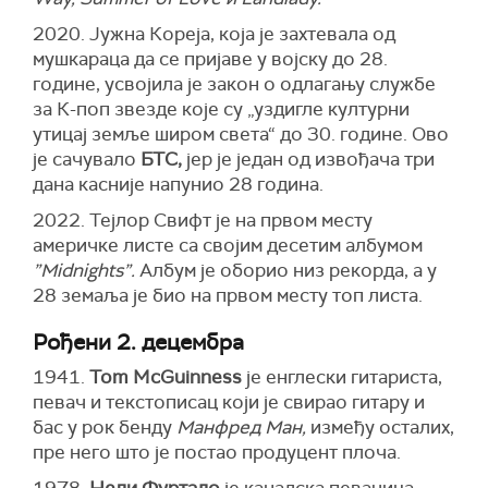
2020. Јужна Кореја, која је захтевала од
мушкараца да се пријаве у војску до 28.
године, усвојила је закон о одлагању службе
за К-поп звезде које су „уздигле културни
утицај земље широм света“ до 30. године. Ово
је сачувало
БТС,
јер је један од извођача три
дана касније напунио 28 година.
2022. Тејлор Свифт је на првом месту
америчке листе са својим десетим албумом
”Midnights”.
Албум је оборио низ рекорда, а у
28 земаља је био на првом месту топ листа.
Рођени 2. децембра
1941.
Tom McGuinness
је енглески гитариста,
певач и текстописац који је свирао гитару и
бас у рок бенду
Манфред Ман,
између осталих,
пре него што је постао продуцент плоча.
1978.
Нели Фуртадо
је канадска певачица,