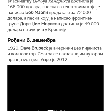
власништву
Џимија Хендрикса
достигла је
168.000 долара, свеска са текстовима које је
написао
Боб Марли
продата је за 72.000
долара, а песма коју је написао фронтмен
групе
Дорс Џим Морисон д
остигла је 49.000
долара на аукцији у Кристију.
Рођени 6. децембра
1920.
Dave Brubeck
је амерички џез пијаниста
и композитор. Сматра се нахважнијим аутором
правца кул-џез. Умро је 2012.