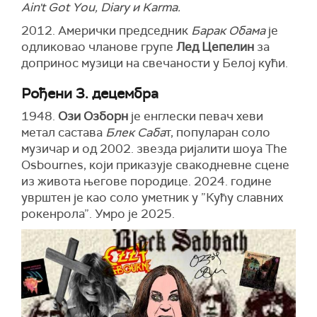
Ain't Got You, Diary и Karma.
2012. Амерички председник
Барак Обама
је
одликовао чланове групе
Лед Цепелин
за
допринос музици на свечаности у Белој кући.
Рођени 3. децембра
1948.
Ози Озборн
је енглески певач хеви
метал састава
Блек Саба
т, популаран соло
музичар и од 2002. звезда ријалити шоуа The
Osbournes, који приказује свакодневне сцене
из живота његове породице. 2024. године
уврштен је као соло уметник у ”Кућу славних
рокенрола”. Умро је 2025.