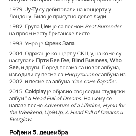
1979.
Ју-Ту
су дебитовали на концерту у
Лондону. Било је присутно девет људи.
1982. Група
Џем
је са песмом
Beat Surrender
на првом месту британске листе.
1993. Умро је
Френк Запа.
2004. Одржан је концерт у СКЦ-у, на коме су
наступали
Прти Бее Гее, Blind Business, Who
See,
и други. Поред песама са новог албума,
изводили су песме са
Нигрутиновог
албума из
2002. и песме са албума
"Све саме барабе".
2015.
Coldplay
је објавио свој седми студијски
албум ”
A Head Full of Dreams.
На њему се
налазе песме
Adventure of a Lifetime, Hymn for
the Weekend, Up&Up, A Head Full of Dreams и
Everglow.
Рођени 5. децембра