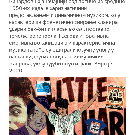
Ричардов најзначајнији рад потиче из средине
1950-их, када је харизматичним
представљањем и динамичном музиком, коју
карактерише френетично свирање клавира,
ударни бек-бит и гласан вокал, поставио
темеље рокенрола. Његова иновативна
емотивна вокализација и карактеристична
музика такође су одиграли кључну улогу у
настанку других популарних музичких
жанрова, укључујући соул и фанк. Умро је
2020.