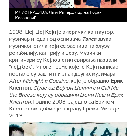
ИЛУСТРАЦИЈА: Литл Ричард / цртеж Горан
Косановић
1938.
Џеј-Џеј Кејл
је амерички кантаутор,
музичар и један од оснивача
Талса
звука -
музичког стила који се заснива на блузу,
рокабилију, кантрију и џезу. Музички
критичари су Кејлов стил свирања назвали
"лејд бек”. Многе песме које је Кејл написао
постале су заштитни знак других музичара:
After Midnight и Cocaine,
које је обрадио
Ерик
Клептон,
Clyde од Вејлон Џенингс и Call Me
the Breeze коју су обрадили Џони Кеш и Ерик
Клептон
. Године 2008, заједно са Ериком
Клептоном, добио је награду Греми. Умро је
2013.