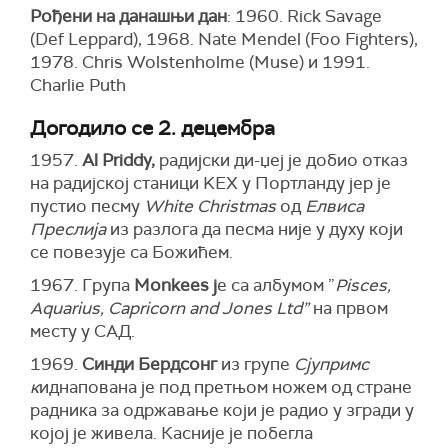
Рођени на данашњи дан
: 1960. Rick Savage
(Def Leppard), 1968. Nate Mendel (Foo Fighters),
1978. Chris Wolstenholme (Muse) и 1991.
Charlie Puth
Догодило се 2. децембра
1957.
Al Priddy,
радијски ди-џеј је добио отказ
на радијској станици KEX у Портланду јер је
пустио песму
White Christmas
од
Елвиса
Преслија
из разлога да песма није у духу који
се повезује са Божићем.
1967. Група
Monkees ј
е са албумом ”
Pisces,
Aquarius, Capricorn and Jones Ltd”
на првом
месту у САД.
1969.
Синди Бердсонг
из групе
Сјупримс
к
иднапована је под претњом ножем од стране
радника за одржавање који је радио у згради у
којој је живела. Касније је побегла