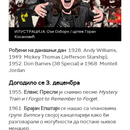
ИЛУСТРАЦИЈА: Ози Озборн / цртеж Горан
Косановић
Рођени на данашњи дан
: 1928. Andy Williams,
1949. Mickey Thomas (Jefferson Starship),
1952. Don Barnes (38 Special) и 1968. Montell
Jordan
Догодило се 3. децембра
1955.
Елвис Пресли
је снимио песме
Mystery
Train и I Forgot to Remember to Forge
t.
1961.
Брајан Епштајн
се нашао са члановима
групе
Битлси
у својој канцеларији како би
разговарали о могућности да постане њихов
менаџер.