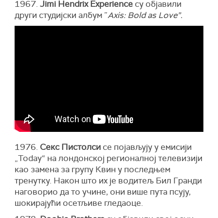
1967.
Jimi Hendrix Experience
су објавили
други студијски албум ”
Axis: Bold as Love”.
1976.
Секс Пистолси
се појављују у емисији
„Today“ на лондонској регионалној телевизији
као замена за групу Квин у последњем
тренутку. Након што их је водитељ Бил Гранди
наговорио да то учине, они више пута псују,
шокирајући осетљиве гледаоце.