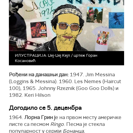
ИЛУСТРАЦИЈА: Џеј-Џеј Кејл / цртеж Горан
Косановић
Рођени на данашњи дан:
1947. Jim Messina
(Loggins & Messina). 1960. Les Nemes (Haircut
100), 1965. Johnny Rzeznik (Goo Goo Dolls) и
1982. Keri Hilson
Догодило се 5. децембра
1964.
Лорна Грин ј
е на првом месту америчке
листе са песмом
Ringo
. Песма је стекла
популарност у серији
Бонанца.