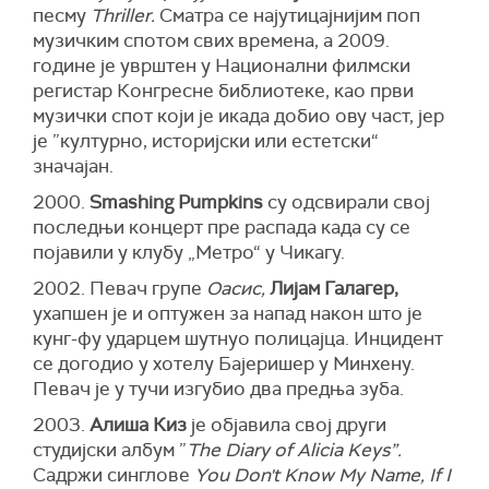
песму
Thriller.
Сматра се најутицајнијим поп
музичким спотом свих времена, а 2009.
године је уврштен у Национални филмски
регистар Конгресне библиотеке, као први
музички спот који је икада добио ову част, јер
је ”културно, историјски или естетски“
значајан.
2000.
Smashing Pumpkins
су одсвирали свој
последњи концерт пре распада када су се
појавили у клубу „Метро“ у Чикагу.
2002. Певач групе
Оасис,
Лијам Галагер,
ухапшен је и оптужен за напад након што је
кунг-фу ударцем шутнуо полицајца. Инцидент
се догодио у хотелу Бајеришер у Минхену.
Певач је у тучи изгубио два предња зуба.
2003.
Алиша Киз
је објавила свој други
студијски албум ”
The Diary of Alicia Keys”.
Садржи синглове
You Don't Know My Name, If I