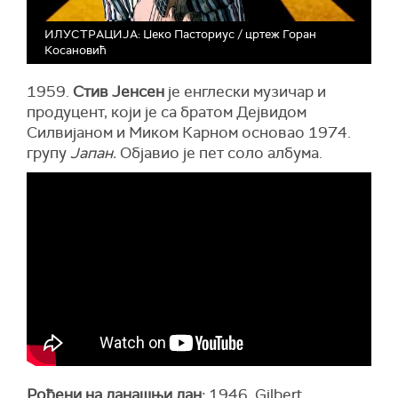
ИЛУСТРАЦИЈА: Џеко Пасториус / цртеж Горан
Косановић
1959.
Стив Јенсен
је енглески музичар и
продуцент, који је са братом Дејвидом
Силвијаном и Миком Карном основао 1974.
групу
Јапан.
Објавио је пет соло албума.
Рођени на данашњи дан:
1946. Gilbert