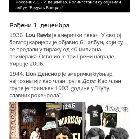
Роковник, 1. - 7. децембар: Ролингстонси су објавили
албум "Beggars Banquet"
Рођени 1. децембра
1936.
Lou Rawls
је амерички певач. У својој
богатој каријери је објавио 61 албум, који су
се продали у тиражу од 40 милиона
примерака. Освојио је три Греми награде.
Умро је 2006.
1944.
Џон Денсмор
је амерички бубњар,
најпознатији као члан групе
Дорс.
Као члан
групе је примљен 1993. gодине у ”Кућу
славних рокенрола”.