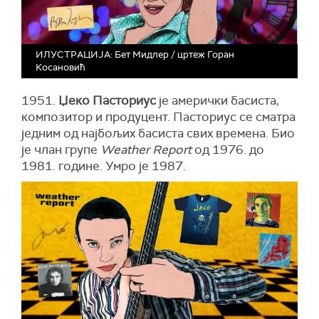
ИЛУСТРАЦИЈА: Бет Мидлер / цртеж Горан
Косановић
1951.
Џеко Пасториус
је амерички басиста,
композитор и продуцент. Пасториус се сматра
једним од најбољих басиста свих времена. Био
је члан групе
Weather Report
од 1976. до
1981. године. Умро је 1987.