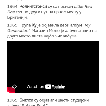
1964.
Ролингстонси
су са песмом
Little Red
Rooste
r по други пут на првом месту у
Британији.
1965. Група
Ху
је објавила деби албум ”
My
Generation”
. Магазин Моџо је албум ставио на
друго место листе најбољих албума.
1965.
Битлси
су објавили шести студијски
албум ”
Rubber Soul.”.