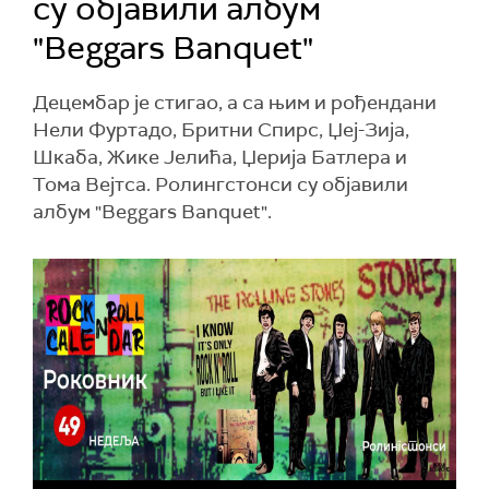
су објавили албум
"Beggars Banquet"
Децембар је стигао, а са њим и рођендани
Нели Фуртадо, Бритни Спирс, Џеј-Зија,
Шкаба, Жике Јелића, Џерија Батлера и
Тома Вејтса. Ролингстонси су објавили
албум "Beggars Banquet".