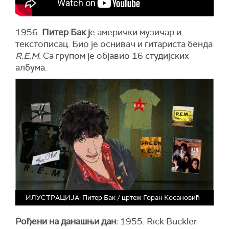
1956.
Питер Бак ј
е амерички музичар и
текстописац. Био је оснивач и гитариста бенда
R.E.M.
Са групом је објавио 16 студијских
албума.
ИЛУСТРАЦИЈА: Питер Бак / цртеж Горан Косановић
Рођени на данашњи дан:
1955. Rick Buckler