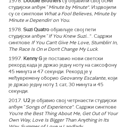
1978.
Doobie Brothers
су објавили свој осми
студијски албум ”
Minute by Minute“.
Издвојили
су се синглови
What a Fool Believes, Minute by
Minute и Dependin' on You.
1978.
Suzi Quatro
објављује свој пети
студијски албум ”
If You Knew Suzi.
..“. Садржи
синглове
If You Can't Give Me Love, Stumblin' In,
The Race Is On и Don't Change My Luck
.
1997.
Kenny G
је поставио нови светски
рекорд када је држао једну ноту на саксофону
45 минута и 47 секунди. Рекорд је у
међувремену оборио
Geovanny Escalante
, који
је држао једну ноту 1 сат, 30 минута и 45
секунди.
2017.
U2
је објавио свој четрнаести студијски
албум ”
Songs of Experience”
. Садржи синглове
You're the Best Thing About Me, Get Out of Your
Own Way, Love Is Bigger Than Anything in Its
Way, Summer of Love и Landlady.