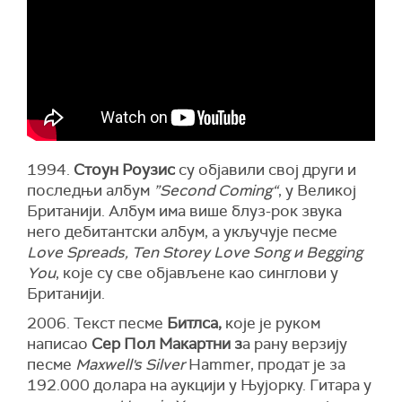
1994.
Стоун Роузис
су објавили свој други и
последњи албум
”Second Coming“
, у Великој
Британији. Албум има више блуз-рок звука
него дебитантски албум, а укључује песме
Love Spreads, Ten Storey Love Song и Begging
You
, које су све објављене као синглови у
Британији.
2006. Текст песме
Битлса,
које је руком
написао
Сер Пол Макартни з
а рану верзију
песме
Maxwell's Silver
Hammer, продат је за
192.000 долара на аукцији у Њујорку. Гитара у