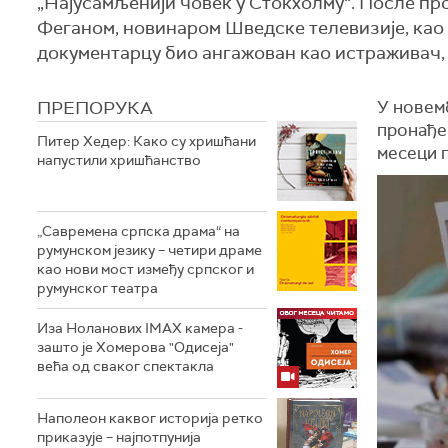
„Најусамљенији човек у Стокхолму“. После пр
Феганом, новинаром Шведске телевизије, као 
документарцу био ангажован као истраживач, и
ПРЕПОРУКА
У новем
пронађен
Питер Хедер: Како су хришћани
месеци 
напустили хришћанство
„Савремена српска драма“ на
румунском језику – четири драме
као нови мост између српског и
румунског театра
Иза Ноланових IMAX камера -
зашто је Хомерова "Одисеја"
већа од сваког спектакла
Наполеон каквог историја ретко
приказује – најпотпунија