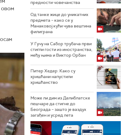
ем
предности човечанства
 овом
Од танке жице до уникатних
предмета – како се у
Манаковој кући чува вештина
филиграна
 осам
У Гучу на Сабор трубача први
стигли гости из иностранства,
међу њима и Виктор Орбан
Питер Хедер: Како су
хришћани напустили
хришћанство
Може ли дим из Делиблатске
пешчаре да стигне до
Београда – зашто је ваздух
загађен и усред лета