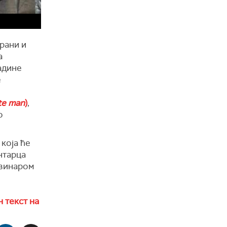
ирани и
а
адине
е
te man
)
,
о
која ће
нтарца
овинаром
 текст на