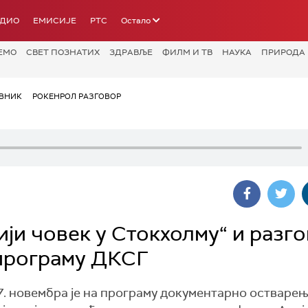
АДИО
ЕМИСИЈЕ
РТС
Остало
ЕМО
СВЕТ ПОЗНАТИХ
ЗДРАВЉЕ
ФИЛМ И ТВ
НАУКА
ПРИРОДА
ВНИК
РОКЕНРОЛ РАЗГОВОР
ји човек у Стокхолму“ и разг
 програму ДКСГ
 7. новембра је на програму документарно остваре