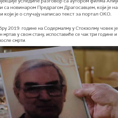
ојекције уследиће разговор са аутором филма Алиј
и са новинаром Предрагом Драгосавцем, који је на
 који је о случају написао текст за портал ОКО.
бру 2019. године на Содермалму у Стокхолму човек је
 мртав у свом стану, испоставиће се чак три године и
после смрти.