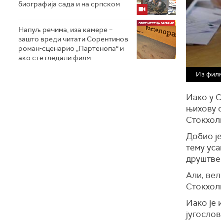
биографија сада и на српском
Напуљ речима, иза камере –
зашто вреди читати Сорентинов
роман-сценарио „Партенопа“ и
ако сте гледали филм
Из филм
Иако у С
њихову с
Стокхолм
Добио је
тему ус
друштве
Али, вел
Стокхол
Иако је 
југослов