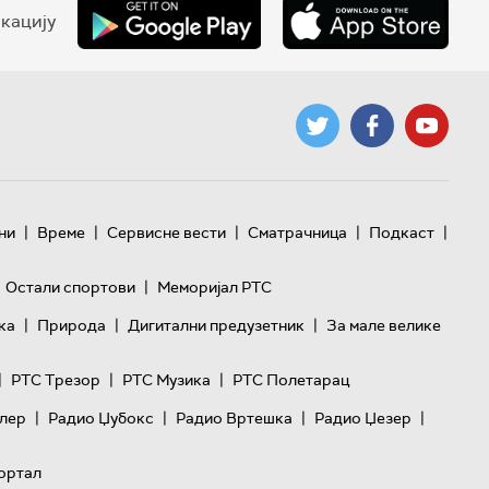
кацију
|
|
|
|
|
ни
Време
Сервисне вести
Сматрачница
Подкаст
|
Остали спортови
Меморијал РТС
|
|
|
ка
Природа
Дигитални предузетник
За мале велике
|
|
|
РТС Трезор
РТС Музика
РТС Полетарац
|
|
|
|
лер
Радио Џубокс
Радио Вртешка
Радио Џезер
ортал