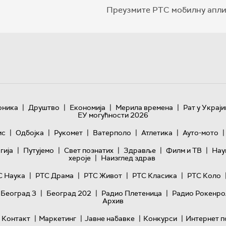
Преузмите РТС мобилну апли
|
|
|
|
оника
Друштво
Економија
Мерила времена
Рат у Украји
ЕУ могућности 2026
|
|
|
|
|
|
ис
Одбојка
Рукомет
Ватерполо
Атлетика
Ауто-мото
|
|
|
|
|
гијa
Путујемо
Свет познатих
Здравље
Филм и ТВ
Нау
|
хероје
Наизглед здрав
|
|
|
|
С Наука
РТС Драма
РТС Живот
РТС Класика
РТС Коло
|
|
|
 Београд 3
Београд 202
Радио Плетеница
Радио Рокенро
Архив
|
|
|
|
Контакт
Маркетинг
Јавне набавке
Конкурси
Интернет п