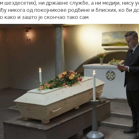
 шездесетих), ни државне службе, а ни медији, нису 
ђу никога од покојникове родбине и блиских, ко би д
о како и зашто је скончао тако сам.