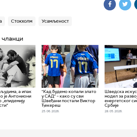
а
Стокхолм
Усамљеност
 чланци
људима, а ипак
"Кад будемо копали злато
Шведска искус
ко је Антониони
у САД" – како су сви
модел за разво
 „епидемију
Швеђани постали Виктор
енергетског с
сти“
Ђекереш
Србије
25. 06. 2026.
28. 05. 2026.