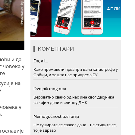
КОМЕНТАРИ
моћи и да
Da, ali...
г човека у
Како преживети прва три дана катастрофе у
ге.
Србији, и за шта нас припрема ЕУ
усије на
Dvojnik mog oca
н
Вероватно свако од нас има свог двојника
са којим дели и сличну ДНК
 човека у
.
Nemogućnost tusiranja
Не туширате се сваког дана – не стидите се,
гославије
то је здраво