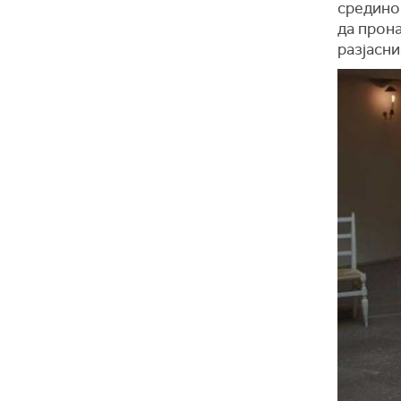
средином
да прона
разјасни