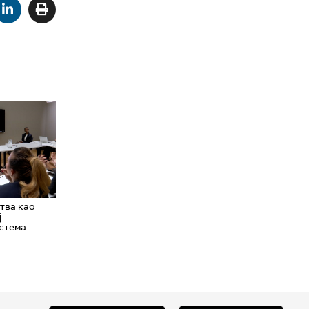
тва као
ј
истема