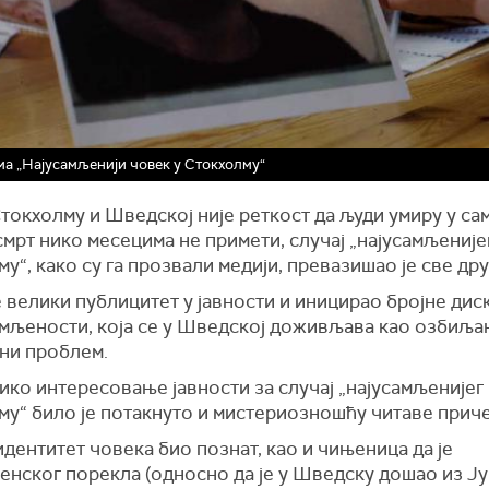
а „Најусамљенији човек у Стокхолму“
токхолму и Шведској није реткост да људи умиру у са
мрт нико месецима не примети, случај „најусамљеније
у“, како су га прозвали медији, превазишао је све дру
 велики публицитет у јавности и иницирао бројне диск
амљености, која се у Шведској доживљава као озбиља
ни проблем.
ико интересовање јавности за случај „најусамљенијег
му“ било је потакнуто и мистериозношћу читаве приче
идентитет човека био познат, као и чињеница да је
енског порекла (односно да је у Шведску дошао из Ју