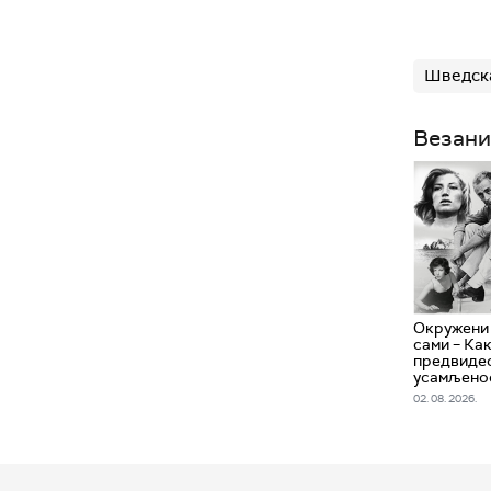
Шведск
Везани
Окружени 
сами – Ка
предвидео
усамљено
02. 08. 2026.