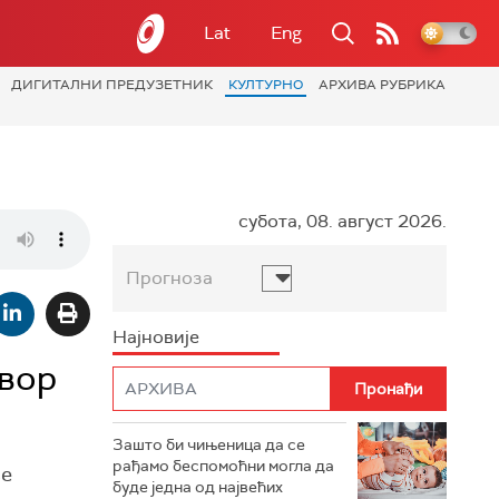
Lat
Eng
ДИГИТАЛНИ ПРЕДУЗЕТНИК
КУЛТУРНО
АРХИВА РУБРИКА
субота, 08. август 2026.
Прогноза
Најновије
овор
Зашто би чињеница да се
рађамо беспомоћни могла да
ње
буде једна од највећих