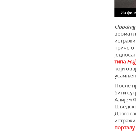
Из филм
Uppdrag 
веома г
истражи
приче о 
једноса
типа
Нај
који ова
усамљен
После пр
бити сут
Алијем 
Шведске
Драгосав
истражив
порталу