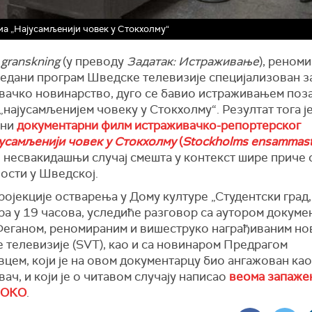
а „Најусамљенији човек у Стокхолму“
granskning
(у преводу
Задатак:
И
страживање
), реном
ледани програм Шведске телевизије специјализован з
вачко новинарство, дуго се бавио истраживањем поз
„најусамљенијем човеку у Стокхолму“.
Р
езултат тога ј
тни
документар
ни филм
истраживачко-репортерског
усамљенији човек у Стокхолму
(
Stockholms ensammas
ј
несвакидаш
њ
и
случај смешта у контекст шире приче 
ости у Шведској.
ојекције остварења у Дому културе „Студентски град, 
ра у 19 часова, уследиће разговор са аутором докуме
Феганом, реномираним и вишеструко награђиваним н
 телевизије (SVT), као и са новинаром Предрагом
цем, који је на овом документарцу био ангажован као
ач, и који је о читавом случају написао
веома запажен
 ОКО
.