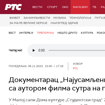
РТС
ВЕСТИ
СПОРТ
OKO
МАГАЗИН
ТВ
Р
ЖИВОТ
ЗАНИМЉИВОСТИ
МУЗИКА
ТЕХНОЛОГИЈA
ПУТУЈ
ЗА МАЛЕ ВЕЛИКЕ ХЕРОЈЕ
НАИЗГЛЕД ЗДРАВ
ВЕСТ
ИНТЕРВЈУ
ПРЕПОРУКА
НЕШТО ДРУГО
КУЛТУРА
РОКО
Читај ми!
ИЗВОР:
ПОНЕДЕЉАК, 06.11.2023, 15:00 -> 17:18
РТС
Документарац „Најусамљени
са аутором филма сутра на
У Малој сали Дома културе „Студентски град“