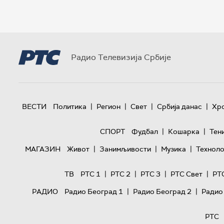
Радио Телевизија Србије
|
|
|
|
ВЕСТИ
Политика
Регион
Свет
Србија данас
Хр
|
|
СПОРТ
Фудбал
Кошарка
Тен
|
|
|
МАГАЗИН
Живот
Занимљивости
Музика
Техноло
|
|
|
|
ТВ
РТС 1
РТС 2
РТС 3
РТС Свет
РТ
|
|
РАДИО
Радио Београд 1
Радио Београд 2
Радио
РТС