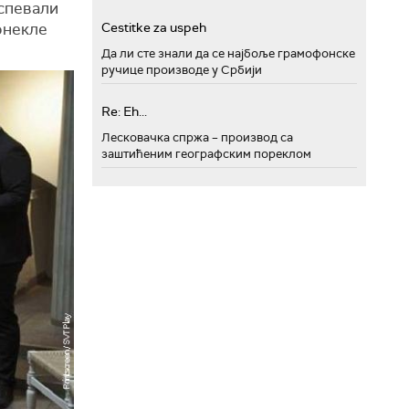
успевали
Cestitke za uspeh
онекле
Да ли сте знали да се најбоље грамофонске
ручице производе у Србији
Re: Eh...
Лесковачка спржа – производ са
заштићеним географским пореклом