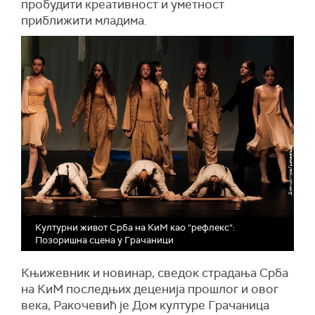
пробудити креативност и уметност
приближити младима.
Културни живот Срба на КиМ као “рефлекс“:
Позоришна сцена у Грачаници
Књижевник и новинар, сведок страдања Срба
на КиМ последњих деценија прошлог и овог
века, Ракочевић је Дом културе Грачаница