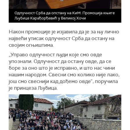
Одлучност Срба да опстану на КиМ: Промоција књиге
Љубице Карађорђевић у Великој Хочи
Након промоције је изјавила да је за њу лично
највећи утисак одлучност Срба да остану на
својим огњиштима.
„Управо одлучност људи које смо овде
упознали. Одлучност да остану овде, да се
боре за оно што је исправно, и што нас чини
нашим народом. Свесни смо колико није лако,
још смо свеснији кад дођемо овде”, поручила
је принцеза Љубица.