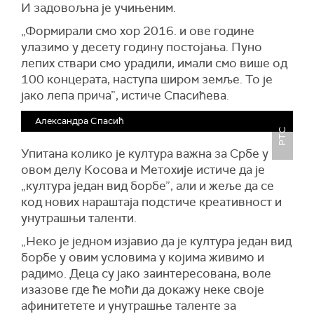
И задовољна је учињеним.
„Формирали смо хор 2016. и ове године
улазимо у десету годину постојања. Пуно
лепих ствари смо урадили, имали смо више од
100 концерата, наступа широм земље. То је
јако лепа прича”, истиче Спасићева.
Александра Спасић
РТС
Упитана колико је култура важна за Србе у
овом делу Косова и Метохије истиче да је
„култура један вид борбе”, али и жеље да се
код нових нараштаја подстиче креативност и
унутрашњи таленти.
„Неко је једном изјавио да је култура један вид
борбе у овим условима у којима живимо и
радимо. Деца су јако заинтересована, воле
изазове где ће моћи да докажу неке своје
афинитетете и унутрашње таленте за