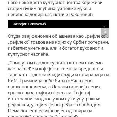
него нека врста културног центра који живи
својим пуним плућима, уз тешке муке и
невиђена довијања”, истиче Ракочевић.
Живојин Ракочевић
РТС
Отуда овај феномен објашњава као „рефлекс”:
„рефлекс” градова из којих су Срби протерани,
избеглих уметника, али и богатог духовног и
културног наслеђа.
„Само у том саодносу овога што ми стичемо
као наслеђе и које јесте светска вредност, и
талената - односа младих људи и стваралаца на
КиМ, Грачаница неће бити гомила лепо
сложеног камења, а Дечани галерија лепих
српско-византијских фресака. То је тај
интегрални саоднос у ком су ти унутрашњи
рефлекси, у којима је потреба за слободом.
Нема бољег и ефикаснијег одговара на
репресију”, уверен је Ракочевић.