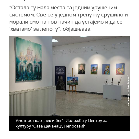
“Остала су мала места са једним урушеним
системом. Све се у једном тренутку срушило и
морали смо на нов начин да устајемо и да се
‘хватамо’ за лепоту”, објашњава.
Уметност као „лек и бег“: Изложба у Центру за
културу "Сава Дечанац", Лепосавић