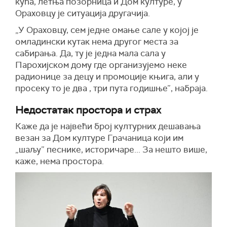
кућа, летња позорница и Дом културе, у
Ораховцу је ситуација другачија.
„У Ораховцу, сем једне омање сале у којој је
омладински кутак нема другог места за
сабирања. Да, ту је једна мала сала у
Парохијском дому где организујемо неке
радионице за децу и промоције књига, али у
просеку то је два , три пута годишње”, набраја.
Недостатак простора и страх
Каже да је највећи број културних дешавања
везан за Дом културе Грачаница који им
„шаљу” песнике, историчаре... За нешто више,
каже, нема простора.