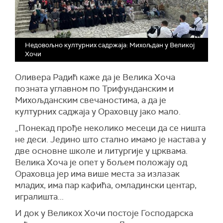
Недовољно културних садржаја: Михољдан у Великој
Хочи
Оливера Радић каже да је Велика Хоча
позната углавном по Трифунданским и
Михољданским свечаностима, а да је
културних саджаја у Ораховцу јако мало.
„Понекад прође неколико месеци да се ништа
не деси. Једино што стално имамо је настава у
две основне школе и литургије у црквама.
Велика Хоча је опет у бољем положају од
Ораховца јер има више места за излазак
младих, има пар кафића, омладински центар,
игралишта...
И док у Великох Хочи постоје Господарска