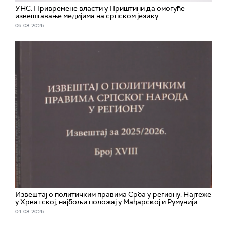
УНС: Привремене власти у Приштини да омогуће
извештавање медијима на српском језику
06. 08. 2026.
Извештај о политичким правима Срба у региону: Најтеже
у Хрватској, најбољи положај у Мађарској и Румунији
04. 08. 2026.