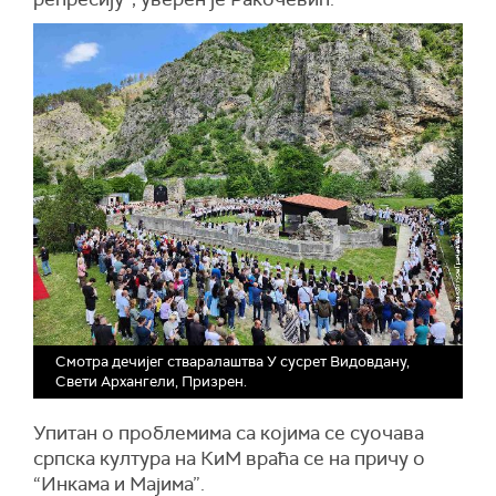
Смотра дечијег стваралаштва У сусрет Видовдану,
Свети Архангели, Призрен.
Упитан о проблемима са којима се суочава
српска култура на КиМ враћа се на причу о
“Инкама и Мајима”.