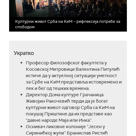
Културни живот Срба на КиМ – рефлексија потребе за
слободом
Укратко
Професор Филозофског факултета у
Косовској Митровици Валентина Питулић
истиче да у актуелној ситуацији уметност
за Србе на КиМ представља истовремено и
лек и бег од тешких времена.
Директор Дома културе Грачаница
Живојин Ракочевић тврди да је богат
културни живот одговор Срба са КиМ на
покушај Приштине да их представе као
“давне народе Маја или Инка”.
Оснивач ликовне колоније “Јесен у
Сиринићкој жупи” Бранислав Ристић