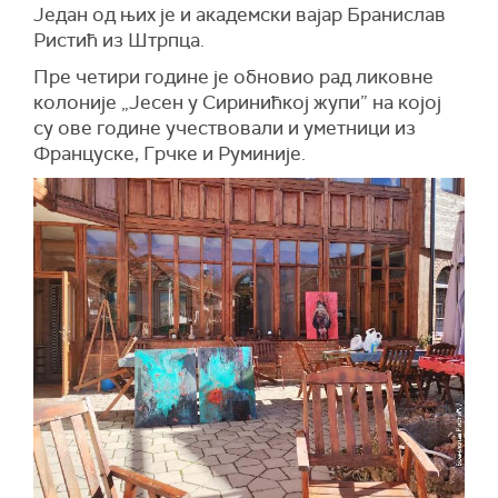
Један од њих је и академски вајар Бранислав
Ристић из Штрпца.
Пре четири године је обновио рад ликовне
колоније „Јесен у Сиринићкој жупи” на којој
су ове године учествовали и уметници из
Француске, Грчке и Руминије.