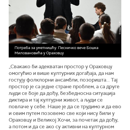
Потреба за уметнишћу: Песничко вече Бошка
Миловановића у Ораховцу
„Свакако би адекватан простор у Ораховцу
омогућио и више културних догађаја, да нам
гостују фолклорни ансамбли, позоришта... Тај
простор је са једне стране проблем, а са друге
људи се боје да дођу, безбедносна ситуација
диктира и тај културни живот, а људи се
повлаче у себе. Наше је да се трудимо и да ево
и овим путем позовемо све који нису били у
Ораховцу и Великој Хочи, за почетак да дођу,
а потом и да се ако су активни на културном