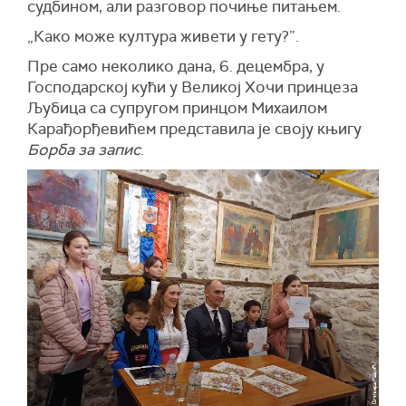
судбином, али разговор почиње питањем.
„Како може култура живети у гету?”.
Пре само неколико дана, 6. децембра, у
Господарској кући у Великој Хочи принцеза
Љубица са супругом принцом Михаилом
Карађорђевићем представила је своју књигу
Борба за запис
.