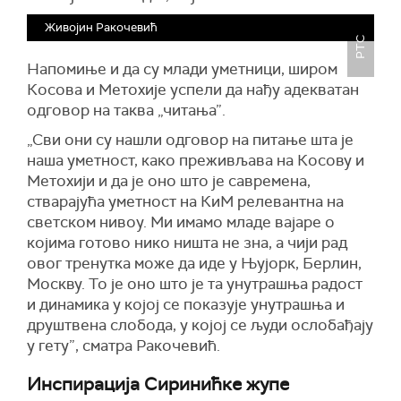
Живојин Ракочевић
РТС
Напомиње и да су млади уметници, широм
Косова и Метохије успели да нађу адекватан
одговор на таква „читања”.
„Сви они су нашли одговор на питање шта је
наша уметност, како преживљава на Косову и
Метохији и да је оно што је савремена,
стварајућа уметност на КиМ релевантна на
светском нивоу. Ми имамо младе вајаре о
којима готово нико ништа не зна, а чији рад
овог тренутка може да иде у Њујорк, Берлин,
Москву. То је оно што је та унутрашња радост
и динамика у којој се показује унутрашња и
друштвена слобода, у којој се људи ослобађају
у гету”, сматра Ракочевић.
Инспирација Сиринићке жупе