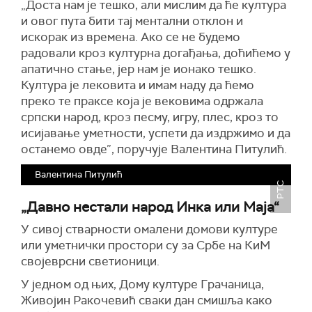
„Доста нам је тешко, али мислим да ће култура
и овог пута бити тај ментални отклон и
искорак из времена. Ако се не будемо
радовали кроз културна догађања, доћићемо у
апатично стање, јер нам је ионако тешко.
Култура је лековита и имам наду да ћемо
преко те праксе која је вековима одржала
српски народ, кроз песму, игру, плес, кроз то
исијавање уметности, успети да издржимо и да
останемо овде”, поручује Валентина Питулић.
Валентина Питулић
РТС
„Давно нестали народ Инка или Маја“
У сивој стварности омалени домови културе
или уметнички простори су за Србе на КиМ
својеврсни светионици.
У једном од њих, Дому културе Грачаница,
Живојин Ракочевић сваки дан смишља како