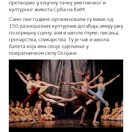
претворио у кључну тачку уметничког и
културног живота Срба на КиМ.
Само ове године организовали су више од
150 разноразних културних догађаја, имају јаку
позоришну сцену, али и школе глуме, писања,
грнчарства, сликарства. Ту је чак и школа
балета која има своје одељење у
повратничком селу Осојане...