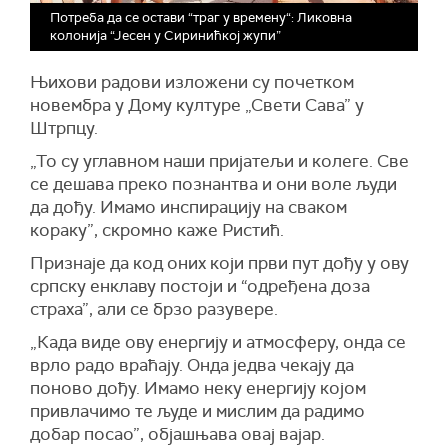
Потреба да се остави “траг у времену“: Ликовна
колонија “Јесен у Сиринићкој жупи”
Њихови радови изложени су почетком
новембра у Дому културе „Свети Сава” у
Штрпцу.
„То су углавном наши пријатељи и колеге. Све
се дешава преко познантва и они воле људи
да дођу. Имамо инспирацију на сваком
кораку”, скромно каже Ристић.
Признаје да код оних који први пут дођу у ову
српску енклаву постоји и “одређена доза
страха”, али се брзо разувере.
„Када виде ову енергију и атмосферу, онда се
врло радо враћају. Онда једва чекају да
поново дођу. Имамо неку енергију којом
привлачимо те људе и мислим да радимо
добар посао”, објашњава овај вајар.