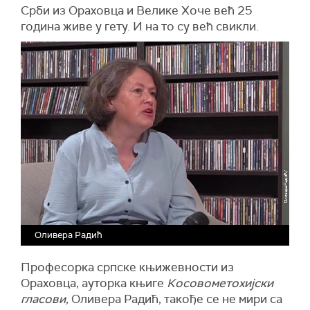
Срби из Ораховца и Велике Хоче већ 25
година живе у гету. И на то су већ свикли.
Оливера Радић
Професорка српске књижевности из
Ораховца, ауторка књиге
Косовометохијски
гласови,
Оливера Радић, такође се не мири са