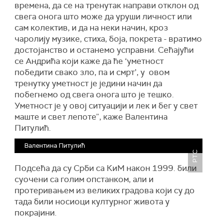
времена, да се на тренутак направи отклон од
свега онога што може да уруши личност или
сам колектив, и да на неки начин, кроз
чаролију музике, стиха, боја, покрета - вратимо
достојанство и останемо усправни. Сећајући
се Андрића који каже да ће ‘уметност
победити свако зло, па и смрт’, у овом
тренутку уметност је једини начин да
побегнемо од свега онога што је тешко.
Уметност је у овој ситуацији и лек и бег у свет
маште и свет лепоте”, каже Валентина
Питулић.
Валентина Питулић
РТС
Подсећа да су Срби са КиМ након 1999. били
суочени са голим опстанком, али и
протеривањем из великих градова који су до
тада били носиоци културног живота у
покрајини.