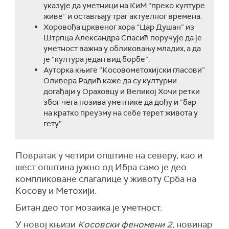
указује да уметници на КиМ “преко културе
живе” и остављају траг актуелног времена.
Хоровођа црквеног хора “Цар Душан” из
Штрпца Александра Спасић поручује да је
уметност важна у обликовању младих, а да
је “култура један вид борбе”.
Ауторка књиге “Косовометохијски гласови”
Оливера Радић каже да су културни
догађаји у Ораховцу и Великој Хочи ретки
због чега позива уметнике да дођу и “бар
на кратко преузму на себе терет живота у
гету”.
Повратак у четири општине на северу, као и
шест општина јужно од Ибра само је део
компликоване слагалице у животу Срба на
Косову и Метохији.
Битан део тог мозаика је уметност.
У новој књизи
Косовски феномени 2
, новинар