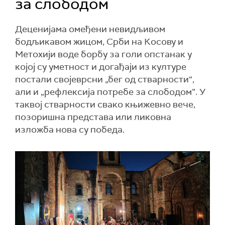
за слободом
Деценијама омеђени невидљивом
бодљикавом жицом, Срби на Косову и
Метохији воде борбу за голи опстанак у
којој су уметност и догађаји из културе
постали својеврсни „бег од стварности“,
али и „рефлексија потребе за слободом”. У
таквој стварности свако књижевно вече,
позоришна представа или ликовна
изложба нова су победа.