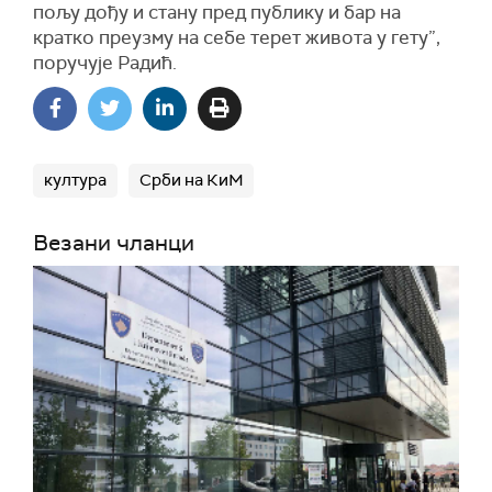
пољу дођу и стану пред публику и бар на
кратко преузму на себе терет живота у гету”,
поручује Радић.
култура
Срби на КиМ
Везани чланци