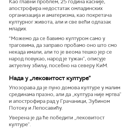
Као главни проблем, 25 година касније,
апострофира недостатак омладинских
организација и аматеризма, као покретача
културног живота, али и све већи одлазак
младих.
“Можемо да се бавимо културом само у
траговима, да заправо пробамо оно што смо
некада имали, али то је веома тешко јер се
народ повукао, народ је тужан”, описује
актуелну збиљу, посебно на северу КиМ.
Нада у „лековитост културе”
Упозорава да је пуно домова културе у малим
срединама празно, али да „култура није мртва”
и апострофира рад у Грачаници, Зубином
Потоку и Лепосавићу.
Уверена је да ће победити „лековитост
културе”.