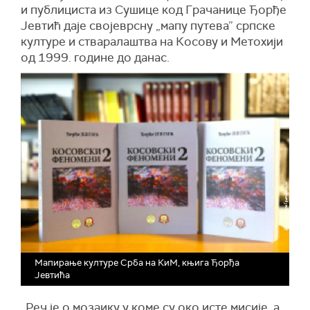
и публициста из Сушице код Грачанице Ђорђе
Јевтић даје својеврсну „мапу путева” српске
културе и стваралаштва на Косову и Метохији
од 1999. године до данас.
Мапирање културе Срба на КиМ, књига Ђорђа
Јевтића
„Реч је о мозаику у коме су око исте мисије, а