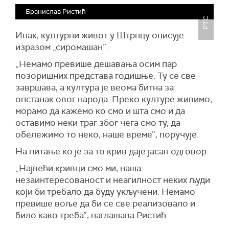
Бранислав Ристић
РТС
Ипак, културни живот у Штрпцу описује
изразом „сиромашан”.
„Немамо превише дешавања осим пар
позоришних представа годишње. Ту се све
завршава, а култура је веома битна за
опстанак овог народа. Преко културе живимо,
морамо да кажемо ко смо и шта смо и да
оставимо неки траг због чега смо ту, да
обележимо то неко, наше време”, поручује.
На питање ко је за то крив даје јасан одговор.
„Највећи кривци смо ми, наша
незаинтересованост и неагилност неких људи
који би требало да буду укључени. Немамо
превише воље да би се све реализовало и
било како треба”, наглашава Ристић.