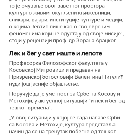
то је очување овог заветног простора
културно живим, окупљени књижевници,
сликари, вајари, институције културе и медији,
о којима Јевтић пише као о својеврсним
феноменима који не одустају од своје мисије”,
стоји у рецензији проф. др Зорана Арацког.
Лек и бег у свет маште и лепоте
Професорка Филозофског факултета у
Косовској Митровици и предавач на
Призренској богословији Валентина Питулић
нуди још јасније објашњење.
Поручује да је уметност за Србе на Косову и
Метохији, у актуелној ситуацији “и лек и бег од
тешког времена”.
„У овој ситуацији у којој се сада налазе Срби
са Косова и Метохије, култура представља
начин да се на тренутак побегне од тешког