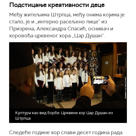
Подстицање креативности деце
Међу житељима Штрпца, међу онима којима је
стало, је и „интерно расељено лице” из
Призрена, Александра Спасић, оснивач и
хоровођа црквеног хора „Цар Душан”.
Култура као вид борбе: Црквени хор Цар Душан из
Штрпца
Следеће године хор слави десет година рада.