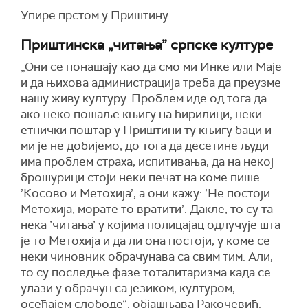
Упире прстом у Приштину.
Приштинска „читања” српске културе
„Они се понашају као да смо ми Инке или Маје
и да њихова администрација треба да преузме
нашу живу културу. Проблем иде од тога да
ако неко пошаље књигу на ћирилици, неки
етнички поштар у Приштини ту књигу баци и
ми је не добијемо, до тога да десетине људи
има проблем страха, испитивања, да на некој
брошурици стоји неки печат на коме пише
’Косово и Метохија’, а они кажу: ’Не постоји
Метохија, морате то вратити’. Дакле, то су та
нека ’читања’ у којима полицајац одлучује шта
је то Метохија и да ли она постоји, у коме се
неки чиновник обрачунава са свим тим. Али,
то су последње фазе тоталитаризма када се
улази у обрачун са језиком, културом,
осећајем слободе”, објашњава Ракочевић.