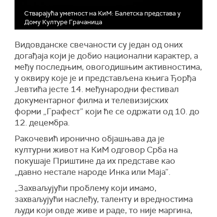
Стварајућа уметност на КиМ: Балетска представа у
Дому Културе Грачаница
Видовданске свечаности су један од оних
догађаја који је добио национални карактер, а
међу последњим, овогодишњим активностима,
у оквиру које је и представљена књига Ђорђа
Јевтића јесте 14. међународни фестивал
документарног филма и телевизијских
форми „Графест” који ће се одржати од 10. до
12. децембра.
Ракочевић иронично објашњава да је
културни живот на КиМ одговор Срба на
покушаје Приштине да их представе као
„давно нестале народе Инка или Маја”.
„Захваљујући проблему који имамо,
захваљујући наслеђу, таленту и вредностима
људи који овде живе и раде, то није маргина,