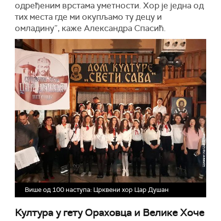
одређеним врстама уметности. Хор је једна од
тих места где ми окупљамо ту децу и
омладину”, каже Александра Спасић.
Више од 100 наступа: Црквени хор Цар Душан
Култура у гету Ораховца и Велике Хоче