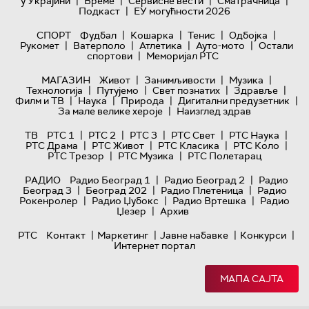
|
|
|
|
у Украјини
Време
Сервисне вести
Сматрачница
|
Подкаст
ЕУ могућности 2026
|
|
|
|
СПОРТ
Фудбал
Кошарка
Тенис
Одбојка
|
|
|
|
Рукомет
Ватерполо
Атлетика
Ауто-мото
Остали
|
спортови
Меморијал РТС
|
|
|
МАГАЗИН
Живот
Занимљивости
Музика
|
|
|
|
Технологијa
Путујемо
Свет познатих
Здравље
|
|
|
|
Филм и ТВ
Наука
Природа
Дигитални предузетник
|
За мале велике хероје
Наизглед здрав
|
|
|
|
|
ТВ
РТС 1
РТС 2
РТС 3
РТС Свет
РТС Наука
|
|
|
|
РТС Драма
РТС Живот
РТС Класика
РТС Коло
|
|
РТС Трезор
РТС Музика
РТС Полетарац
|
|
РАДИО
Радио Београд 1
Радио Београд 2
Радио
|
|
|
Београд 3
Београд 202
Радио Плетеница
Радио
|
|
|
Рокенролер
Радио Џубокс
Радио Вртешка
Радио
|
Џезер
Архив
|
|
|
|
РТС
Контакт
Маркетинг
Јавне набавке
Конкурси
Интернет портал
МАПА САЈТА