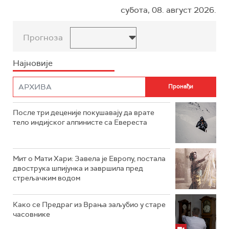
субота, 08. август 2026.
Прогноза
Најновије
После три деценије покушавају да врате
тело индијског алпинисте са Евереста
Мит о Мати Хари: Завела је Европу, постала
двострука шпијунка и завршила пред
стрељачким водом
Како се Предраг из Врања заљубио у старе
часовнике