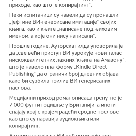
приходе, као што је копирајтинг“.
Неки испитаници су навели да су пронашли
„јефтине ВИ-генерисане имитације“ својих
књига, као и књиге „написане под њиховим
именом, а које они нису написали“.
Прошле године, Ауторска гилда упозорила је
да „све већи приступ ВИ узрокује нови талас
нискоквалитетних лажних ‘књига’ на Амазону“,
што је навело платформу „Kindle Direct
Publishing“ да ограничи број дневних објава
како би сузбила прилив ВИ генерисаних
наслова.
Медијални приход романописаца тренутно је
7.000 фунти годишње у Британији, а многи
спајају крај с крајем радећи сродне послове
као што су нарација аудиокњига или
копирајтинг.
Аутори страхују да ВИ већ потискује ове