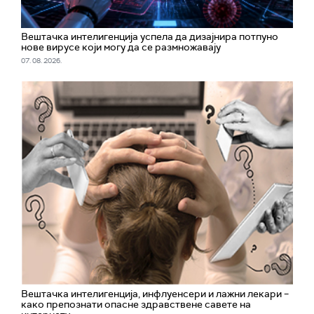
Вештачка интелигенција успела да дизајнира потпуно
нове вирусе који могу да се размножавају
07. 08. 2026.
Вештачка интелигенција, инфлуенсери и лажни лекари –
како препознати опасне здравствене савете на