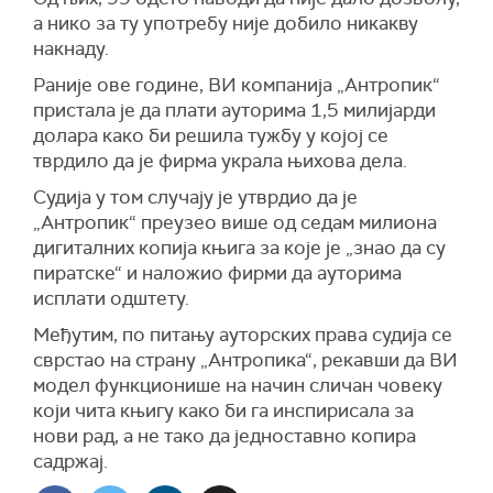
а нико за ту употребу није добило никакву
накнаду.
Раније ове године, ВИ компанија „Антропик“
пристала је да плати ауторима 1,5 милијарди
долара како би решила тужбу у којој се
тврдило да је фирма украла њихова дела.
Судија у том случају је утврдио да је
„Антропик“ преузео више од седам милиона
дигиталних копија књига за које је „знао да су
пиратске“ и наложио фирми да ауторима
исплати одштету.
Међутим, по питању ауторских права судија се
сврстао на страну „Антропика“, рекавши да ВИ
модел функционише на начин сличан човеку
који чита књигу како би га инспирисала за
нови рад, а не тако да једноставно копира
садржај.