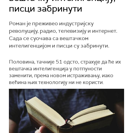
писци забринути
Роман је преживео индустријску
револуцију, радио, телевизију и интернет.
Сада се суочава са вештачком
интелигенцијом и писци су забринути.
Половина, тачније 51 одсто, страхује да ће их
вештачка интелигенција у потпуности
заменити, према новом истраживању, иако
већина њих технологију ни не користи.