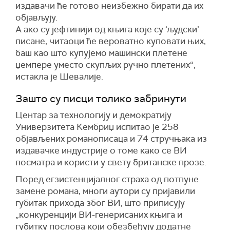
издавачи ће готово неизбежно бирати да их
објављују.
А ако су јефтинији од књига које су ‘људски’
писане, читаоци ће вероватно куповати њих,
баш као што купујемо машински плетене
џемпере уместо скупљих ручно плетених“,
истакла је Шевалије.
Зашто су писци толико забринути
Центар за технологију и демократију
Универзитета Кембриџ испитао је 258
објављених романописаца и 74 стручњака из
издавачке индустрије о томе како се ВИ
посматра и користи у свету британске прозе.
Поред егзистенцијалног страха од потпуне
заменe романа, многи аутори су пријавили
губитак прихода због ВИ, што приписују
„конкуренцији ВИ-генерисаних књига и
губитку послова који обезбеђују додатне