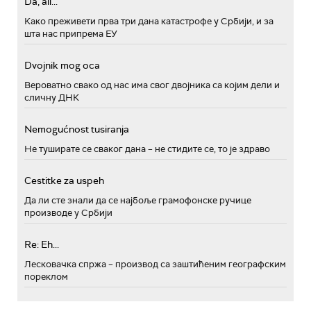
Da, ali...
Како преживети прва три дана катастрофе у Србији, и за
шта нас припрема ЕУ
Dvojnik mog oca
Вероватно свако од нас има свог двојника са којим дели и
сличну ДНК
Nemogućnost tusiranja
Не туширате се сваког дана – не стидите се, то је здраво
Cestitke za uspeh
Да ли сте знали да се најбоље грамофонске ручице
производе у Србији
Re: Eh...
Лесковачка спржа – производ са заштићеним географским
пореклом