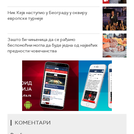
Ник Кејв наступио у Београду у оквиру
европске турнеје
Зашто би чињеница да се рађамо
беспомоћни могла да буде једна од највећих
предности човечанства
КОМЕНТАРИ