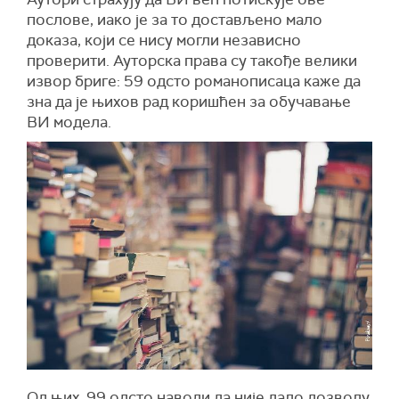
послове, иако је за то достављено мало
доказа, који се нису могли независно
проверити. Ауторска права су такође велики
извор бриге: 59 одсто романописаца каже да
зна да је њихов рад коришћен за обучавање
ВИ модела.
Од њих, 99 одсто наводи да није дало дозволу,