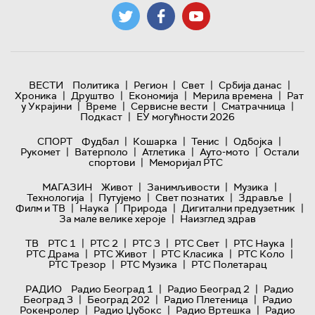
|
|
|
|
ВЕСТИ
Политика
Регион
Свет
Србија данас
|
|
|
|
Хроника
Друштво
Економија
Мерила времена
Рат
|
|
|
|
у Украјини
Време
Сервисне вести
Сматрачница
|
Подкаст
ЕУ могућности 2026
|
|
|
|
СПОРТ
Фудбал
Кошарка
Тенис
Одбојка
|
|
|
|
Рукомет
Ватерполо
Атлетика
Ауто-мото
Остали
|
спортови
Меморијал РТС
|
|
|
МАГАЗИН
Живот
Занимљивости
Музика
|
|
|
|
Технологијa
Путујемо
Свет познатих
Здравље
|
|
|
|
Филм и ТВ
Наука
Природа
Дигитални предузетник
|
За мале велике хероје
Наизглед здрав
|
|
|
|
|
ТВ
РТС 1
РТС 2
РТС 3
РТС Свет
РТС Наука
|
|
|
|
РТС Драма
РТС Живот
РТС Класика
РТС Коло
|
|
РТС Трезор
РТС Музика
РТС Полетарац
|
|
РАДИО
Радио Београд 1
Радио Београд 2
Радио
|
|
|
Београд 3
Београд 202
Радио Плетеница
Радио
|
|
|
Рокенролер
Радио Џубокс
Радио Вртешка
Радио