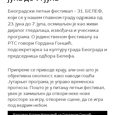
Београдски летњи фестивал – 31. БЕЛЕФ,
који се у нашем главном граду одржава од
23. јуна до 7. јула, осмишљен је као живи
дијалог гледалаца, извођача и учесника
програма. О јединственом фестивалу за
РТС говори Гордана Гонцић,
подсекретарка за културу града Београда и
председница одбора Белефа.
Припреме се приводе крају, али
оно што је
објективна околност,
како наводи гошћа
Јутарњег програма,
је управо временска
прогноза.
Пошто је у
питању летњи фестивал,
увек је замишљен да отвори неке нове
просторе за игру, отворене сцене, да се игра
под ведрим небом.
Разговор Бојане Марковић са Горданом Гонцић