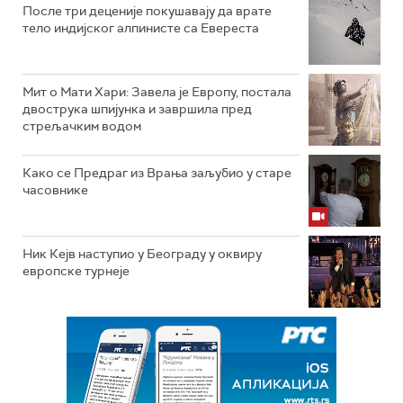
После три деценије покушавају да врате
тело индијског алпинисте са Евереста
Мит о Мати Хари: Завела је Европу, постала
двострука шпијунка и завршила пред
стрељачким водом
Како се Предраг из Врања заљубио у старе
часовнике
Ник Кејв наступио у Београду у оквиру
европске турнеје