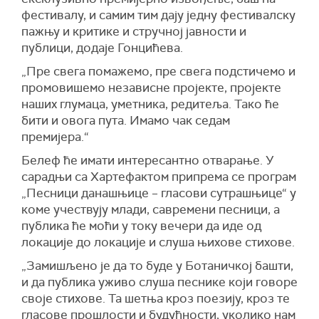
фестивалу, и самим тим дају једну фестивалску
пажњу и критике и стручној јавности и
публици,
додаје Гонцићева.
„Пре свега помажемо, пре свега подстичемо и
промовишемо независне пројекте, пројекте
наших глумаца, уметника, редитеља. Тако ће
бити и овога пута. Имамо чак седам
премијера.
“
Белеф ће имати интересантно отварање.
У
сарадњи са Хартефактом
припрема се програм
„Песници данашњице – гласови сутрашњице“ у
коме учествују млади,
савремени песници,
а
публика
ће
моћи у току вечери да иде од
локације до локације и слуша њихове стихове.
„Замишљено је да то буде у Ботаничкој башти,
и да
публика
уживо слуша песнике који говоре
своје стихове. Та шетња кроз поезију, кроз те
гласове прошлости и будућности, уколико нам