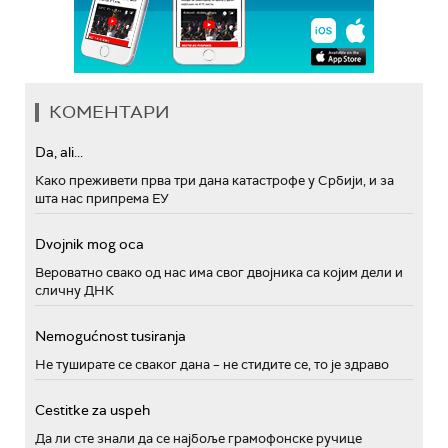
КОМЕНТАРИ
Da, ali...
Како преживети прва три дана катастрофе у Србији, и за
шта нас припрема ЕУ
Dvojnik mog oca
Вероватно свако од нас има свог двојника са којим дели и
сличну ДНК
Nemogućnost tusiranja
Не туширате се сваког дана – не стидите се, то је здраво
Cestitke za uspeh
Да ли сте знали да се најбоље грамофонске ручице