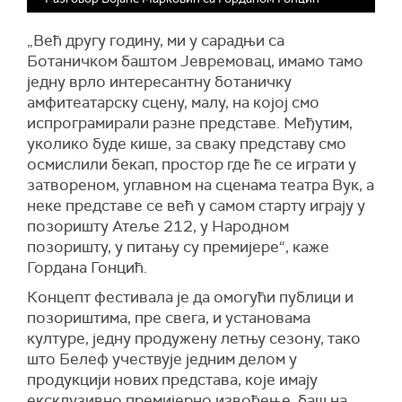
„
В
ећ другу годину, ми у сарадњи са
Ботаничком баштом Јевремовац, имамо тамо
једну врло интересантну ботаничку
амфитеатарску сцену, малу, на којој смо
испрограмирали разне представе. Међутим,
уколико буде кише, за сваку представу смо
осмислили
бекап
, простор где ће се играти у
затвореном, углавном на сценама театра Вук, а
неке представе се већ у самом старту играју у
позоришту Атеље 212, у Народном
позоришту, у питању су премијере
“, каже
Гордана Гонцић.
К
онцепт фестивала је да омогући публици и
позориштима, пре свега, и установама
културе, једну продужену летњу сезону, тако
што Белеф учествује једним делом у
продукцији нових представа, које
имају
ексклузивно премијерно извођење, баш на