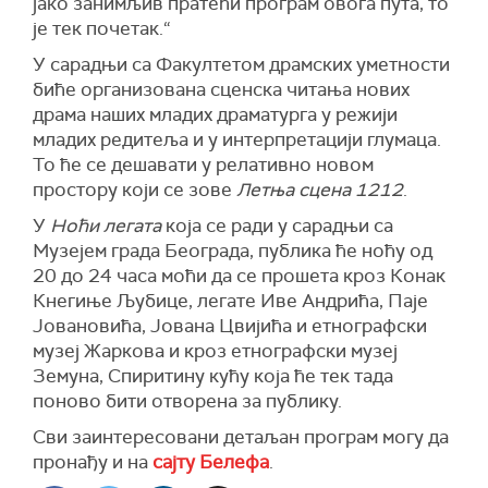
јако занимљив пратећи програм овога пута, то
је тек почетак.
“
У
сарадњи са Факултетом драмских уметности
биће организована
сценска читања нових
драма наших младих драматурга у режији
младих редитеља и у интерпретацији глумаца.
То ће се дешавати у релативно новом
простору који се зове
Летња сцена 1212
.
У
Ноћ
и
легата
кој
а се ради у сарадњи
са
Музејем града Београда, публика
ће
ноћу од
20 до 24 часа моћи да се прошета кроз Конак
Кне
гиње Љубице, легате Иве Андрића, Паје
Јовановића, Јована Цвијића и етнографски
музеј Жаркова и кроз етнографски музеј
Земуна, Спиритину кућу која ће тек тада
поново бити
отвор
ена
за публику.
Сви заинтересовани детаљан програм могу да
пронађу и на
сајту Белефа
.