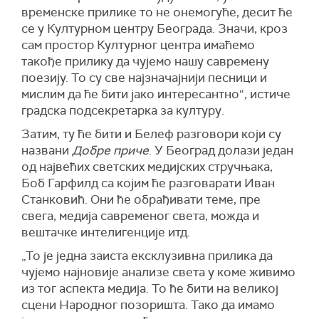
временске прилике то не онемогуће, десит ће
се у Културном центру Београда. Значи, кроз
сам простор Културног центра имаћемо
такође прилику да чујемо нашу савремену
поезију. То су све најзначајнији песници и
мислим да ће бити јако интересантно
“, истиче
градска подсекретарка за културу
.
Затим, ту ће бити и
Белеф разговори
који су
названи
Добре приче
.
У Београд долази један
од највећих светских медијских стручњака,
Боб Гарфилд са којим ће разговарати Иван
Станковић. Они ће обрађивати теме, пре
свега, медија савременог света, можда и
вештачке интелигенције итд.
„То је једна заиста ексклузивна прилика да
чујемо најновије анализе света у коме живимо
из тог аспекта медија. То ће бити на великој
сцени Народног позоришта. Тако да имамо