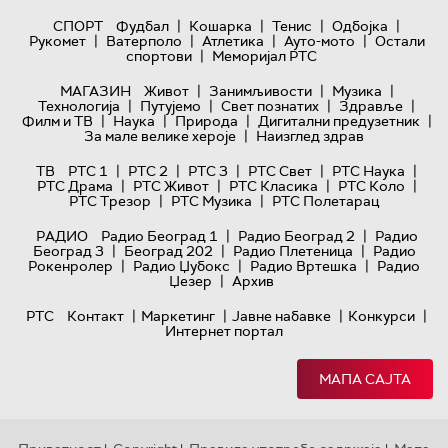
|
|
|
|
СПОРТ
Фудбал
Кошарка
Тенис
Одбојка
|
|
|
|
Рукомет
Ватерполо
Атлетика
Ауто-мото
Остали
|
спортови
Меморијал РТС
|
|
|
МАГАЗИН
Живот
Занимљивости
Музика
|
|
|
|
Технологијa
Путујемо
Свет познатих
Здравље
|
|
|
|
Филм и ТВ
Наука
Природа
Дигитални предузетник
|
За мале велике хероје
Наизглед здрав
|
|
|
|
|
ТВ
РТС 1
РТС 2
РТС 3
РТС Свет
РТС Наука
|
|
|
|
РТС Драма
РТС Живот
РТС Класика
РТС Коло
|
|
РТС Трезор
РТС Музика
РТС Полетарац
|
|
РАДИО
Радио Београд 1
Радио Београд 2
Радио
|
|
|
Београд 3
Београд 202
Радио Плетеница
Радио
|
|
|
Рокенролер
Радио Џубокс
Радио Вртешка
Радио
|
Џезер
Архив
|
|
|
|
РТС
Контакт
Маркетинг
Јавне набавке
Конкурси
Интернет портал
МАПА САЈТА