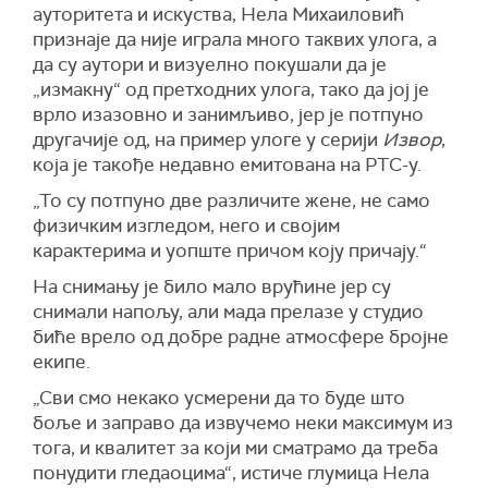
ауторитета и искуства, Нела Михаиловић
признаје да није играла много таквих улога, а
да су аутори и визуелно покушали да је
„измакну“ од претходних улога, тако да јој је
врло изазовно и занимљиво, јер је потпуно
другачије од, на пример улоге у серији
Извор
,
која је такође недавно емитована на РТС-у.
„То су потпуно две различите жене, не само
физичким изгледом, него и својим
карактерима и уопште причом коју причају.“
На снимању је било мало врућине јер су
снимали напољу, али мада прелазе у студио
биће врело од добре радне атмосфере бројне
екипе.
„Сви смо некако усмерени да то буде што
боље и заправо да извучемо неки максимум из
тога, и квалитет за који ми сматрамо да треба
понудити гледаоцима“, истиче глумица Нела