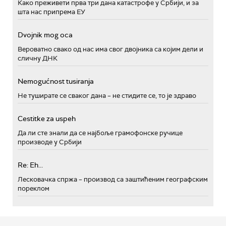
Како преживети прва три дана катастрофе у Србији, и за
шта нас припрема ЕУ
Dvojnik mog oca
Вероватно свако од нас има свог двојника са којим дели и
сличну ДНК
Nemogućnost tusiranja
Не туширате се сваког дана – не стидите се, то је здраво
Cestitke za uspeh
Да ли сте знали да се најбоље грамофонске ручице
производе у Србији
Re: Eh...
Лесковачка спржа – производ са заштићеним географским
пореклом