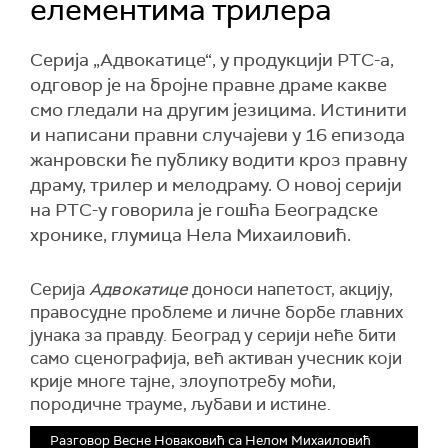
елементима трилера
Серија „Адвокатице“, у продукцији РТС-а,
одговор је на бројне правне драме какве
смо гледали на другим језицима. Истинити
и написани правни случајеви у 16 епизода
жанровски ће публику водити кроз правну
драму, трилер и мелодраму. О новој серији
на РТС-у говорила је гошћа Београдске
хронике, глумица Нела Михаиловић.
Серија
Адвокатице
доноси напетост, акцију,
правосудне проблеме и личне борбе главних
јунака за правду. Београд у серији неће бити
само сценографија, већ активан учесник који
крије многе тајне, злоупотребу моћи,
породичне трауме, љубави и истине.
Разговор Весне Новаковић са Нелом Михаиловић