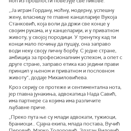
ноћ из прошлости повезује све ликове.
„Ја играм Гордану, моћну, модерну, успешну
жену, власницу те главне канцеларије Вукоја
Станковић, која воли да држи све конце у
својим рукама, и у канцеларији, и у приватном
животу, у својој породици. У тренутку кад ти
конци мало почињу да пуцају, она заправо
води неку своју личну борбу. С једне стране,
амбиција за професионалним успехом, а опет с
друге стране, заправо етика као једини прави
принцип у њеном и приватном и пословном
животу“, додаје Михаиловићева.
Кроз серију се протеже и сентиментална нота,
јер главна јунакиња, адвокатица Нада Савић,
има партнере са којима има различите
љубавне приче.
„Преко пута ње су млади адвокати, тужиоци,
браниоци… Сјајна екипа, млада постава, Вучић
Перовић, Марко Тодоровић, Златан Видовић…