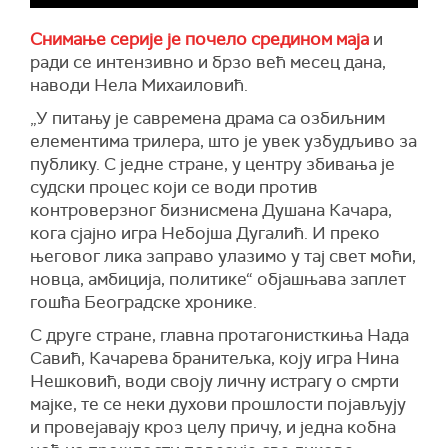
Снимање серије је почело средином маја
и
ради се интензивно и брзо већ месец дана,
наводи Нела Михаиловић.
„У питању је савремена драма са озбиљним
елементима трилера, што је увек узбудљиво за
публику. С једне стране, у центру збивања је
судски процес који се води против
контроверзног бизнисмена Душана Качара,
кога сјајно игра Небојша Дугалић. И преко
његовог лика заправо улазимо у тај свет моћи,
новца, амбиција, политике“ објашњава заплет
гошћа Београдске хронике.
С друге стране, главна протагонисткиња Нада
Савић, Качарева бранитељка, коју игра Нина
Нешковић, води своју личну истрагу о смрти
мајке, те се неки духови прошлости појављују
и провејавају кроз целу причу, и једна кобна