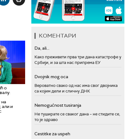
КОМЕНТАРИ
Da, ali...
Како преживети прва три дана катастрофе у
Србији, и за шта нас припрема ЕУ
Dvojnik mog oca
Вероватно свако од нас има свог двојника
ћ о
са којим дели и сличну ДНК
валу:
 на
Nemogućnost tusiranja
 али и
с
Не туширате се сваког дана – не стидите се,
то је здраво
Cestitke za uspeh