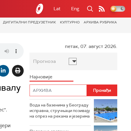
Lat
Eng
ДИГИТАЛНИ ПРЕДУЗЕТНИК
КУЛТУРНО
АРХИВА РУБРИКА
петак, 07. август 2026.
Прогноза
Најновије
ивалу
Вода на базенима у Београду
с".
исправна, стручњаци позивају
на опрез на рекама и језерима
јери