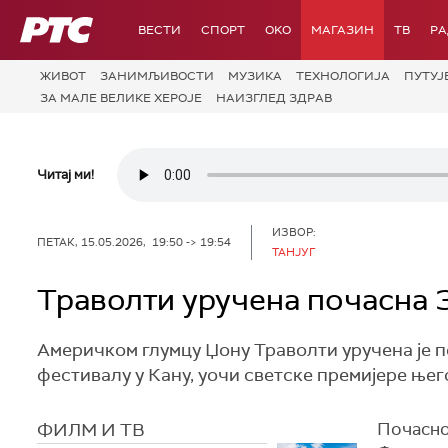
РТС
ВЕСТИ
СПОРТ
OKO
МАГАЗИН
ТВ
Р
ЖИВОТ
ЗАНИМЉИВОСТИ
МУЗИКА
ТЕХНОЛОГИЈA
ПУТУЈ
ЗА МАЛЕ ВЕЛИКЕ ХЕРОЈЕ
НАИЗГЛЕД ЗДРАВ
Читај ми!
ИЗВОР:
ПЕТАК, 15.05.2026, 19:50 -> 19:54
ТАНЈУГ
Траволти уручена почасна 
Америчком глумцу Џону Траволти уручена је
фестивалу у Кану, уочи светске премијере њег
ФИЛМ И ТВ
Почасно