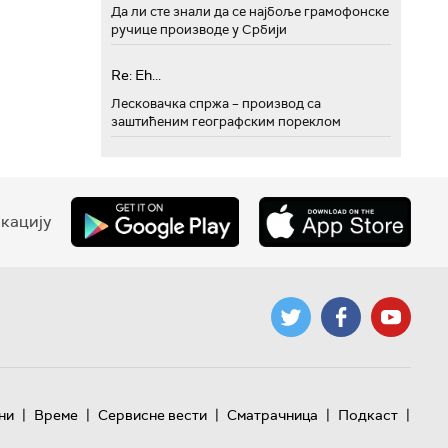
Да ли сте знали да се најбоље грамофонске
ручице производе у Србији
Re: Eh...
Лесковачка спржа – производ са
заштићеним географским пореклом
кацију
|
|
|
|
|
ни
Време
Сервисне вести
Сматрачница
Подкаст