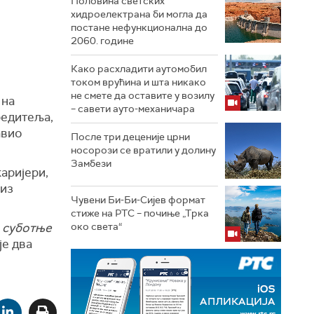
Половина светских
хидроелектрана би могла да
постане нефункционална до
2060. године
Како расхладити аутомобил
током врућина и шта никако
не смете да оставите у возилу
 на
– савети ауто-механичара
редитеља,
авио
После три деценије црни
носорози се вратили у долину
Замбези
аријери,
 из
Чувени Би-Би-Сијев формат
стиже на РТС – почиње „Трка
 суботње
око света“
је два