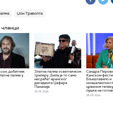
палма
Џон Траволта
 чланци
сон, добитник
Златна палма осветничком
Сандра Перови
латне палме у
трилеру „Била је то само
Канском фести
несрећа“ иранског
Бљештавило и
дисидента Џафара
ноншалантност
Панахија
црвеном тепиху,
пушке на готов
25. 05. 2025.
26. 05. 2024.