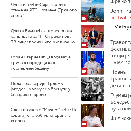
Фремо т
Чувени Би-Би-Сијев формат
стиже на РТС – почиње „Трка око
John Tra
света“
pic.twi
— Variety
Душка Вучинић: Интересовање
кандидата за "РТС тражи нова
Траволта
ТВ лица" премашило очекивања
фестива
а који ј
Горан Старчевић: „Тврђава“ је
1997. го
прича о породици као
последњем бедему
Познат п
Траволт
Пола века серије „Грлом у
детињст
јагоде" – о чему смо бринули у
безбрижно време
Глумац ј
вечери
,
пута но
Славни кувар о "MasterChefu": Не
схватајте га озбиљно, храна је
Филмски 
хладна