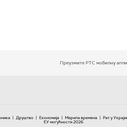
Преузмите РТС мобилну апли
|
|
|
|
оника
Друштво
Економија
Мерила времена
Рат у Украји
ЕУ могућности 2026