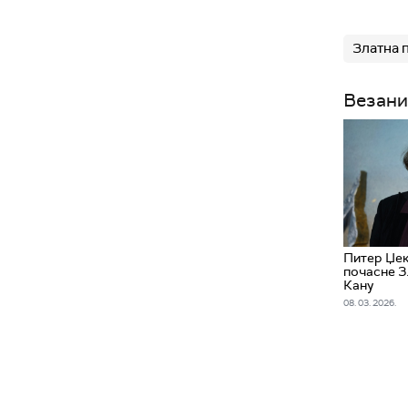
Златна 
Везани
Питер Џек
почасне З
Кану
08. 03. 2026.