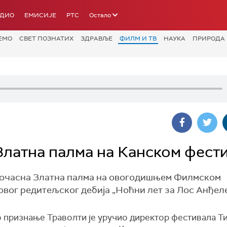
АДИО
ЕМИСИЈЕ
РТС
Остало
ЕМО
СВЕТ ПОЗНАТИХ
ЗДРАВЉЕ
ФИЛМ И ТВ
НАУКА
ПРИРОДА
Златна палма на Канском фест
 почасна Златна палма на овогодишњем Филмском
овог редитељског дебија „Ноћни лет за Лос Анђеле
 признање Траволти је уручио директор фестивала Ти