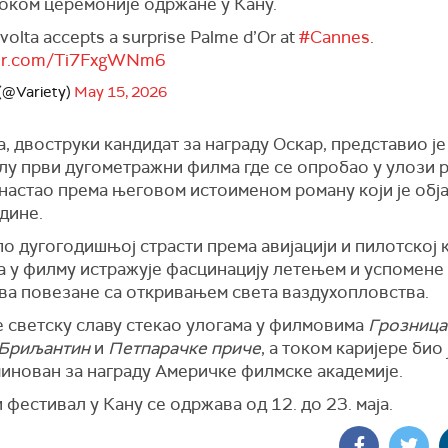
оком церемоније одржане у Кану.
volta accepts a surprise Palme d’Or at
#Cannes
.
tter.com/Ti7FxgWNm6
 (@Variety)
May 15, 2026
, двоструки кандидат за награду Оскар, представио је
лу први дугометражни филма где се опробао у улози 
е настао према његовом истоименом роману који је обј
дине.
о дугогодишњој страсти према авијацији и пилотској к
а у филму истражује фасцинацију летењем и успомене
ва повезане са откривањем света ваздухопловства.
е светску славу стекао улогама у филмовима
Грозница
Бриљантин
и
Петпарачке приче
, а током каријере био 
минован за награду Америчке филмске академије.
фестивал у Кану се одржава од 12. до 23. маја.