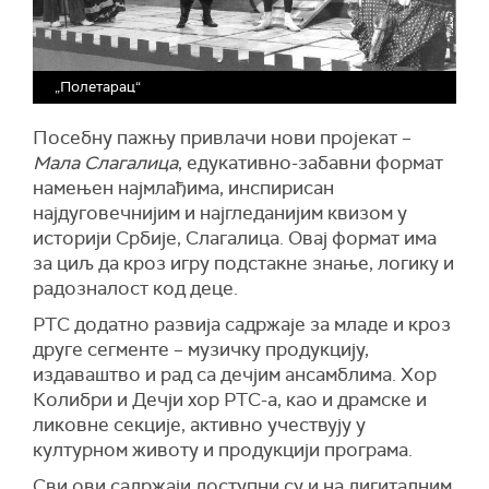
„Полетарац“
Посебну пажњу привлачи нови пројекат –
Мала Слагалица
, едукативно-забавни формат
намењен најмлађима, инспирисан
најдуговечнијим и најгледанијим квизом у
историји Србије, Слагалица. Овај формат има
за циљ да кроз игру подстакне знање, логику и
радозналост код деце.
РТС додатно развија садржаје за младе и кроз
друге сегменте – музичку продукцију,
издаваштво и рад са дечјим ансамблима. Хор
Колибри и Дечји хор РТС-а, као и драмске и
ликовне секције, активно учествују у
културном животу и продукцији програма.
Сви ови садржаји доступни су и на дигиталним