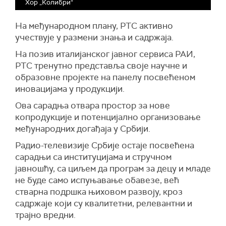
Хор „Колибри“
На међународном плану, РТС активно
учествује у размени знања и садржаја.
На позив италијанског јавног сервиса РАИ,
РТС тренутно представља своје научне и
образовне пројекте на панелу посвећеном
иновацијама у продукцији.
Ова сарадња отвара простор за нове
копродукције и потенцијално организовање
међународних догађаја у Србији.
Радио-телевизије Србије остаје посвећена
сарадњи са институцијама и стручном
јавношћу, са циљем да програм за децу и младе
не буде само испуњавање обавезе, већ
стварна подршка њиховом развоју, кроз
садржаје који су квалитетни, релевантни и
трајно вредни.