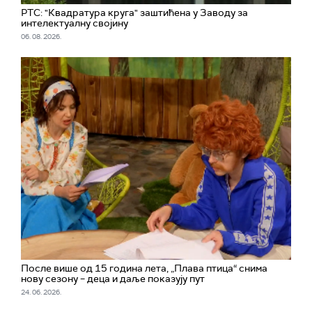
РТС: "Квадратура круга" заштићена у Заводу за
интелектуалну својину
06. 08. 2026.
После више од 15 година лета, „Плава птица“ снима
нову сезону – деца и даље показују пут
24. 06. 2026.