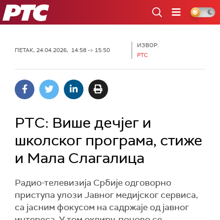
РТС
ИЗВОР:
ПЕТАК, 24.04.2026, 14:58 -> 15:50
РТС
РТС: Више дечјег и
школског програма, стиже
и Мала Слагалица
Радио-телевизија Србије одговорно
приступа улози Јавног медијског сервиса,
са јасним фокусом на садржаје од јавног
интереса. У том оквиру, поново се