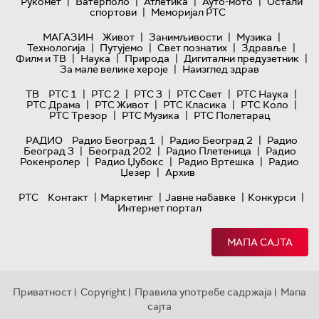
|
|
|
|
Рукомет
Ватерполо
Атлетика
Ауто-мото
Остали
|
спортови
Меморијал РТС
|
|
|
МАГАЗИН
Живот
Занимљивости
Музика
|
|
|
|
Технологијa
Путујемо
Свет познатих
Здравље
|
|
|
|
Филм и ТВ
Наука
Природа
Дигитални предузетник
|
За мале велике хероје
Наизглед здрав
|
|
|
|
|
ТВ
РТС 1
РТС 2
РТС 3
РТС Свет
РТС Наука
|
|
|
|
РТС Драма
РТС Живот
РТС Класика
РТС Коло
|
|
РТС Трезор
РТС Музика
РТС Полетарац
|
|
РАДИО
Радио Београд 1
Радио Београд 2
Радио
|
|
|
Београд 3
Београд 202
Радио Плетеница
Радио
|
|
|
Рокенролер
Радио Џубокс
Радио Вртешка
Радио
|
Џезер
Архив
|
|
|
|
РТС
Контакт
Маркетинг
Јавне набавке
Конкурси
Интернет портал
МАПА САЈТА
Приватност
Copyright
Правила употребе садржаја
Мапа
|
|
|
сајта