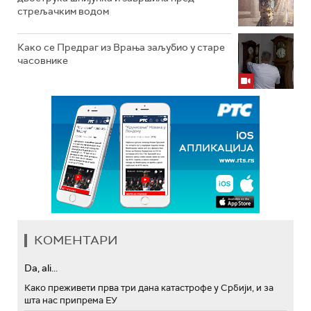
стрељачким водом
Како се Предраг из Врања заљубио у старе
часовнике
КОМЕНТАРИ
Da, ali...
Како преживети прва три дана катастрофе у Србији, и за
шта нас припрема ЕУ