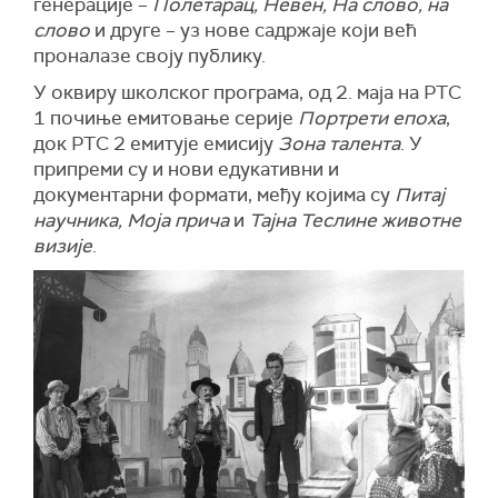
генерације –
Полетарац, Невен, На слово, на
слово
и друге – уз нове садржаје који већ
проналазе своју публику.
У оквиру школског програма, од 2. маја на РТС
1 почиње емитовање серије
Портрети епоха
,
док РТС 2 емитује емисију
Зона талента
. У
припреми су и нови едукативни и
документарни формати, међу којима су
Питај
научника, Моја прича
и
Тајна Теслине животне
визије
.