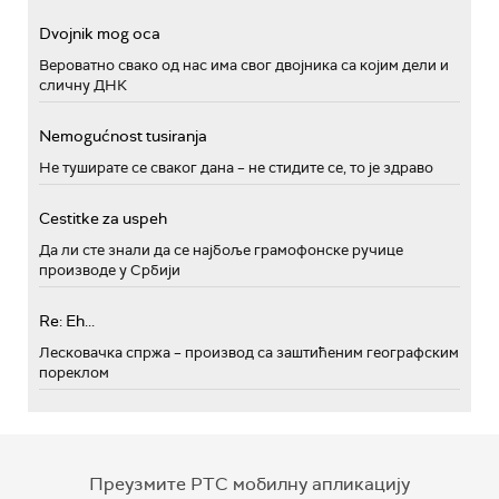
Dvojnik mog oca
Вероватно свако од нас има свог двојника са којим дели и
сличну ДНК
Nemogućnost tusiranja
Не туширате се сваког дана – не стидите се, то је здраво
Cestitke za uspeh
Да ли сте знали да се најбоље грамофонске ручице
производе у Србији
Re: Eh...
Лесковачка спржа – производ са заштићеним географским
пореклом
Преузмите РТС мобилну апликацију