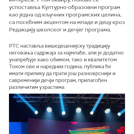
успоставља Културно-образовни програм
као једна од кључних програмских целина,
са посебним акцентом на младе и децу кроз
Редакцију школског и дечјег програма.
РТС наставља вишедеценијску традицију
неговања садржаја за најмлађе, али је додатно
унапређује како обимом, тако и квалитетом.
Током ове и наредних година, публика ће
имати прилику да прати још разноврснији и
савременији дечји програм, прилагођен
различитим узрастима.