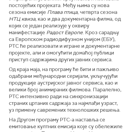
постојећих пројеката. Међу њима су нова
сезона емисије
Плава птица
, четврта сезона
НТЦ квиза
, као и два документарна филма, од
којих се један реализује у оквиру
манифестације
Радост Европе
. Кроз сарадњу
са Европском радиодифузном унијом (ЕБУ),
РТС ће реализовати и игране и документарне
пројекте, али и омогућити домаћој публици
приступ садржајима других јавних сервиса.
Од краја маја, на програму ће бити и пажљиво
одабрани међународни серијали, укључујући
продукције аустријског јавног сервиса, као и
велики број анимираних филмова. Паралелно,
РТС интензивно ради на синхронизацији
страних цртаних садржаја за најмлађи узраст,
уз примену савремених технолошких решења.
На Другом програму РТС-а наставља се
емитовање култних емисија које су обележиле