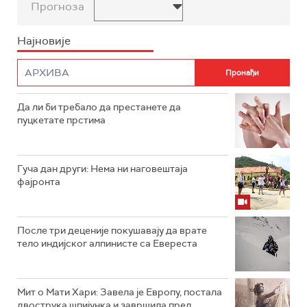
Прогноза
Најновије
Да ли би требало да престанете да
пуцкетате прстима
Гуча дан други: Нема ни наговештаја
фајронта
После три деценије покушавају да врате
тело индијског алпинисте са Евереста
Мит о Мати Хари: Завела је Европу, постала
двострука шпијунка и завршила пред