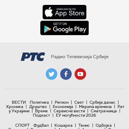
Радио Телевизија Србије
|
|
|
|
ВЕСТИ
Политика
Регион
Свет
Србија данас
|
|
|
|
Хроника
Друштво
Економија
Мерила времена
Рат
|
|
|
|
у Украјини
Време
Сервисне вести
Сматрачница
|
Подкаст
ЕУ могућности 2026
|
|
|
|
СПОРТ
Фудбал
Кошарка
Тенис
Одбојка