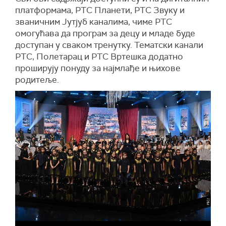
платформама, РТС Планети, РТС Звуку и
званичним Јутјуб каналима, чиме РТС
омогућава да програм за децу и младе буде
доступан у сваком тренутку. Тематски канали
РТС, Полетарац и РТС Вртешка додатно
проширују понуду за најмлађе и њихове
родитеље.