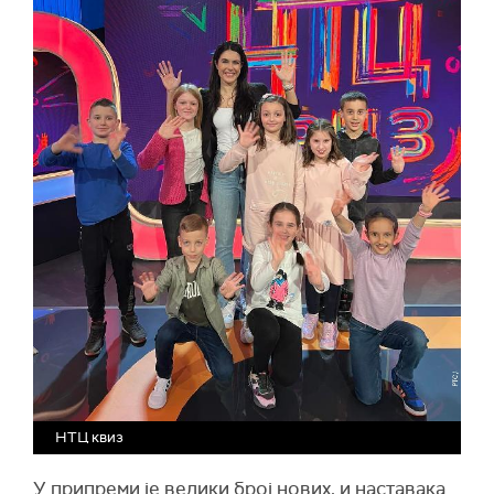
НТЦ квиз
У припреми је велики број нових, и наставака