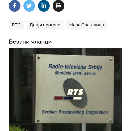
РТС
Дечји програм
Мала Слагалица
Везани чланци