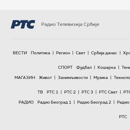
Радио Телевизија Србије
|
|
|
|
ВЕСТИ
Политика
Регион
Свет
Србија данас
Хр
|
|
СПОРТ
Фудбал
Кошарка
Тен
|
|
|
МАГАЗИН
Живот
Занимљивости
Музика
Техноло
|
|
|
|
ТВ
РТС 1
РТС 2
РТС 3
РТС Свет
РТ
|
|
РАДИО
Радио Београд 1
Радио Београд 2
Радио
РТС