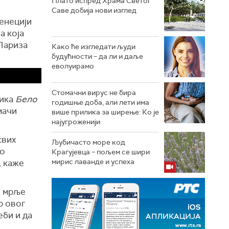
Плато испред Храма Светог
Саве добија нови изглед
енецији
а која
 Париза
Како ће изгледати људи
будућности – да ли и даље
еволуирамо
Стомачни вирус не бира
ника
Бело
годишње доба, али лети има
мачи
више прилика за ширење: Ко је
најугроженији
свих
Љубичасто море код
 о
Крагујевца – пољем се шири
мирис лаванде и успеха
, каже
е мрље
р овог
еби и да