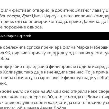
 филм фестивал отворио је добитник Златног лава у В
јка, сестра, брат
Џима Џармуша, меланхолична комедиј
 приче, од малог америчког града, преко Даблина, до
је породичне односе.
мио Марко Рајковић
је обележила српска премијера филма Марка Наберш
на 90
, дирљива прича у којој једну од главних улога ту
обра.
нији је био најгледанији филм прошле године испред 
з Холивуда, тако да је изненадила све нас. То је прича
 прича о животу, о смрти, али је филм пун наде у себи“
ик.
е зове
Бело се пере на 90
. Сви смо открили неке свој
може човек да опере на 90, а то је можда најбоља ства
 човек ослушне себе и да схвати да сви то носимо у с
овезује“, објашњава Аница Добра.