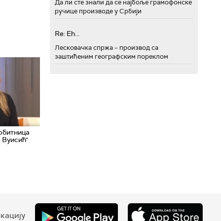
Да ли сте знали да се најбоље грамофонске
ручице производе у Србији
Re: Eh...
Лесковачка спржа – производ са
заштићеним географским пореклом
обитница
 Вуисић"
кацију