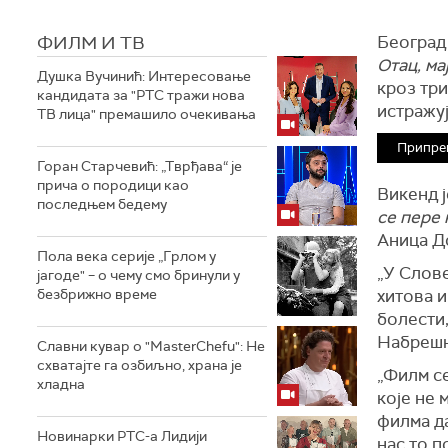
ФИЛМ И ТВ
Београд
Отац, ма
Душка Вучинић: Интересовање
кроз три
кандидата за "РТС тражи нова
истражу
ТВ лица" премашило очекивања
Припре
Горан Старчевић: „Тврђава“ је
прича о породици као
Викенд 
последњем бедему
се пере 
Аница Д
Пола века серије „Грлом у
„У Слове
јагоде" – о чему смо бринули у
безбрижно време
хитова и
болести,
Набрешн
Славни кувар о "MasterChefu": Не
схватајте га озбиљно, храна је
„Филм с
хладна
које не 
филма да
Новинарки РТС-а Лидији
нас то п