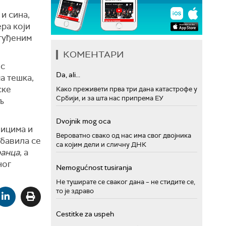
и сина,
ра који
отуђеним
КОМЕНТАРИ
ос
Da, ali...
а тешка,
ске
Како преживети прва три дана катастрофе у
Србији, и за шта нас припрема ЕУ
љ
Dvojnik mog oca
ницима и
Вероватно свако од нас има свог двојника
бавила се
са којим дели и сличну ДНК
ранца
, а
ног
Nemogućnost tusiranja
Не туширате се сваког дана – не стидите се,
то је здраво
Cestitke za uspeh