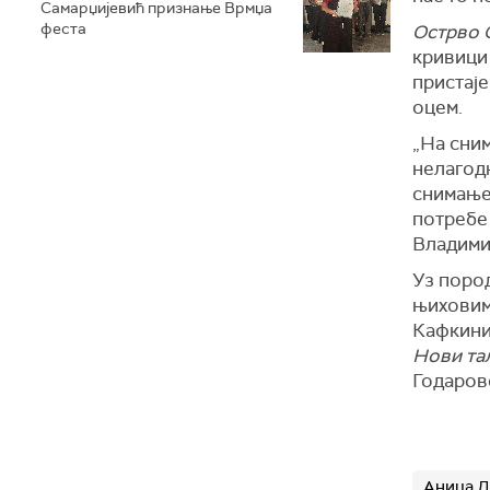
Самарџијевић признање Врмџа
феста
Острво 
кривици
пристаје
оцем.
„На сним
нелагодн
снимање 
потребе 
Владими
Уз пород
њиховим
Кафкини
Нови та
Годаров
Аница 