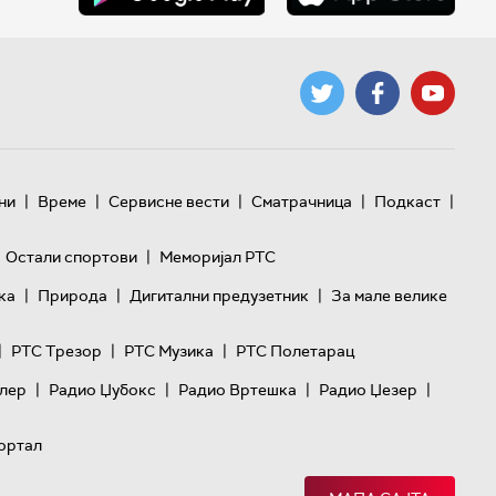
|
|
|
|
|
ни
Време
Сервисне вести
Сматрачница
Подкаст
|
Остали спортови
Меморијал РТС
|
|
|
ка
Природа
Дигитални предузетник
За мале велике
|
|
|
РТС Трезор
РТС Музика
РТС Полетарац
|
|
|
|
лер
Радио Џубокс
Радио Вртешка
Радио Џезер
ортал