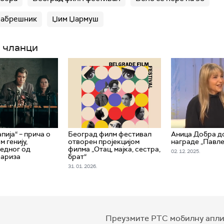
Набрешник
Џим Џармуш
 чланци
пија“ – прича о
Београд филм фестивал
Аница Добра д
 генију,
отворен пројекцијом
награде „Павле
једног од
филма „Отац, мајка, сестра,
02. 12. 2025.
Париза
брат“
31. 01. 2026.
Преузмите РТС мобилну апли