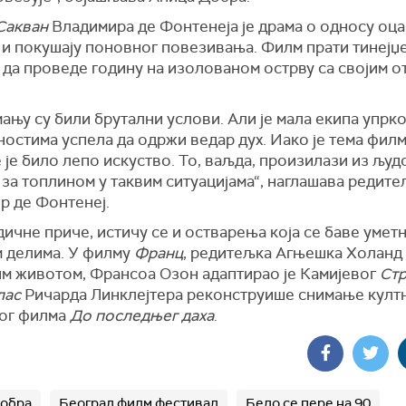
Сакван
Владимира де Фонтенеја је драма о односу оца 
 и покушају поновног повезивања. Филм прати тинејџе
 да проведе годину на изолованом острву са својим 
ању су били брутални услови. Али је мала екипа упрк
остима успела да одржи ведар дух. Иако је тема филм
је било лепо искуство. То, ваљда, произилази из људ
за топлином у таквим ситуацијама“, наглашава редите
р де Фонтенеј.
ичне приче, истичу се и остварења која се баве умет
 делима. У филму
Франц
, редитељка Агњешка Холанд 
м животом, Франсоа Озон адаптирао је Камијевог
Ст
лас
Ричарда Линклејтера реконструише снимање култ
ог филма
До последњег даха
.
Добра
Београд филм фестивал
Бело се пере на 90