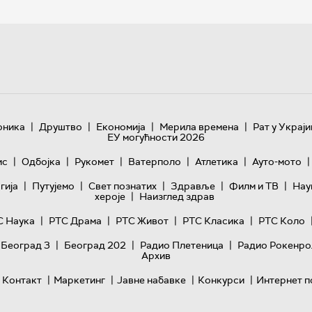
|
|
|
|
оника
Друштво
Економија
Мерила времена
Рат у Украји
ЕУ могућности 2026
|
|
|
|
|
|
ис
Одбојка
Рукомет
Ватерполо
Атлетика
Ауто-мото
|
|
|
|
|
гијa
Путујемо
Свет познатих
Здравље
Филм и ТВ
Нау
|
хероје
Наизглед здрав
|
|
|
|
С Наука
РТС Драма
РТС Живот
РТС Класика
РТС Коло
|
|
|
 Београд 3
Београд 202
Радио Плетеница
Радио Рокенро
Архив
|
|
|
|
Контакт
Маркетинг
Јавне набавке
Конкурси
Интернет п