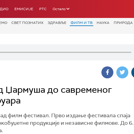
АДИО
ЕМИСИЈЕ
РТС
Остало
ЕМО
СВЕТ ПОЗНАТИХ
ЗДРАВЉЕ
ФИЛМ И ТВ
НАУКА
ПРИРОДА
д Џармуша до савременог
руара
рад филм фестивал. Прво издање фестивала спаја
кобуџетне продукције и независне филмове. До 6.
а.