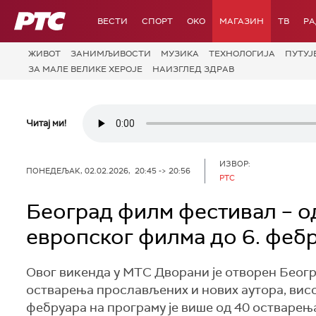
РТС
ВЕСТИ
СПОРТ
OKO
МАГАЗИН
ТВ
Р
ЖИВОТ
ЗАНИМЉИВОСТИ
МУЗИКА
ТЕХНОЛОГИЈA
ПУТУЈ
ЗА МАЛЕ ВЕЛИКЕ ХЕРОЈЕ
НАИЗГЛЕД ЗДРАВ
Читај ми!
ИЗВОР:
ПОНЕДЕЉАК, 02.02.2026, 20:45 -> 20:56
РТС
Београд филм фестивал – о
европског филма до 6. феб
Овог викенда у МТС Дворани је отворен Беог
остварења прослављених и нових аутора, висо
фебруара на програму је више од 40 остварењ