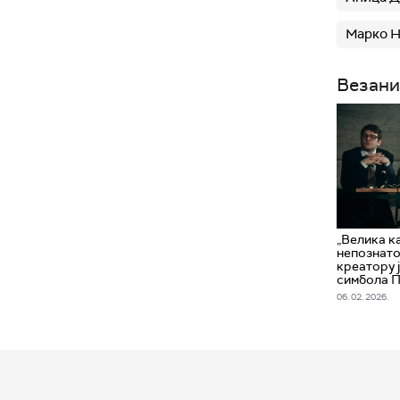
Марко 
Везани
„Велика ка
непознатом
креатору 
симбола 
06. 02. 2026.