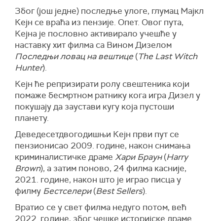
Због (још једне) последње улоге, глумац Мајкл
Кејн се враћа из пензије. Опет. Овог пута,
Кејна је пословно активирало учешће у
наставку хит филма са Вином Дизелом
Последњи ловац на вештице
(
The Last Witch
Hunter
).
Кејн ће репризирати ролу свештеника који
помаже бесмртном ратнику кога игра Дизел у
покушају да заустави кугу која пустоши
планету.
Деведесетдвогодишњи Кејн први пут се
пензионисао 2009. године, након снимања
криминалистичке драме
Хари Браун
(
Harry
Brown
), а затим поново, 24 филма касније,
2021. године, након што је играо писца у
филму
Бестселери
(
Best Sellers
).
Вратио се у свет филма недуго потом, већ
2022. године, због чешке историјске драме