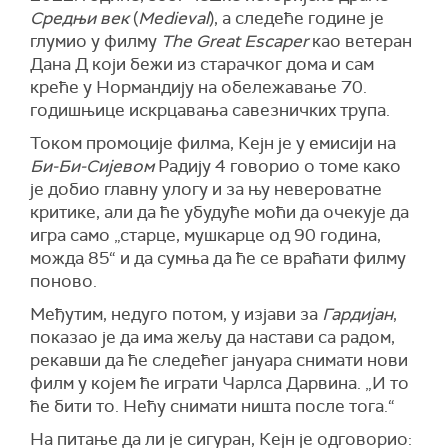
Средњи век
(
Medieval
), а следеће године је
глумио у филму
The Great Escaper
као ветеран
Дана Д који бежи из старачког дома и сам
креће у Нормандију на обележавање 70.
годишњице искрцавања савезничких трупа.
Током промоције филма, Кејн је у емисији на
Би-Би-Сијевом
Радију 4 говорио о томе како
је добио главну улогу и за њу невероватне
критике, али да ће убудуће моћи да очекује да
игра само „старце, мушкарце од 90 година,
можда 85“ и да сумња да ће се враћати филму
поново.
Међутим, недуго потом, у изјави за
Гардијан
,
показао је да има жељу да настави са радом,
рекавши да ће следећег јануара снимати нови
филм у којем ће играти Чарлса Дарвина. „И то
ће бити то. Нећу снимати ништа после тога.“
На питање да ли је сигуран, Кејн је одговорио: