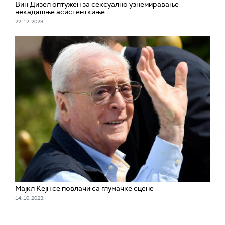
Вин Дизел оптужен за сексуално узнемиравање
некадашње асистенткиње
22. 12. 2023.
Мајкл Кејн се повлачи са глумачке сцене
14. 10. 2023.