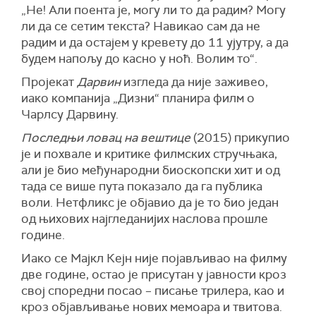
„Не! Али поента је, могу ли то да радим? Могу
ли да се сетим текста? Навикао сам да не
радим и да остајем у кревету до 11 ујутру, а да
будем напољу до касно у ноћ. Волим то“.
Пројекат
Дарвин
изгледа да није заживео,
иако компанија „Дизни“ планира филм о
Чарлсу Дарвину.
Последњи ловац на вештице
(2015) прикупио
је и похвале и критике филмских стручњака,
али је био међународни биоскопски хит и од
тада се више пута показало да га публика
воли. Нетфликс је објавио да је то био један
од њихових најгледанијих наслова прошле
године.
Иако се Мајкл Кејн није појављивао на филму
две године, остао је присутан у јавности кроз
свој споредни посао – писање трилера, као и
кроз објављивање нових мемоара и твитова.