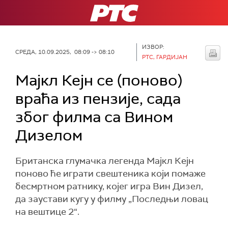
РТС
ИЗВОР:
СРЕДА, 10.09.2025, 08:09 -> 08:10
РТС, ГАРДИЈАН
Мајкл Кејн се (поново)
враћа из пензије, сада
због филма са Вином
Дизелом
Британска глумачка легенда Мајкл Кејн
поново ће играти свештеника који помаже
бесмртном ратнику, којег игра Вин Дизел,
да заустави кугу у филму „Последњи ловац
на вештице 2“.