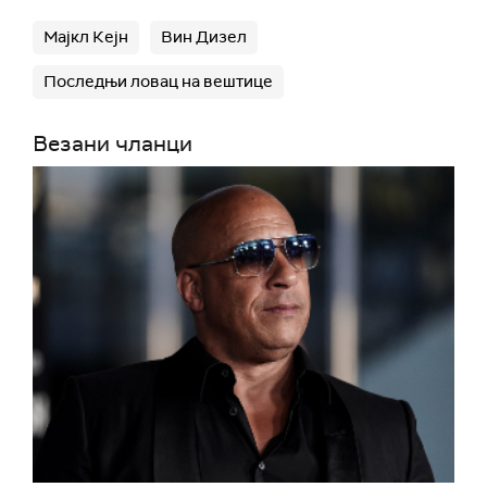
Мајкл Кејн
Вин Дизел
Последњи ловац на вештице
Везани чланци