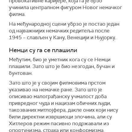
провокативне каријере, која га је брзо
учинила централном фигуром Новог немачког
филма.
На међународној сцени убрзо је постао један
од најважнијих немачких редитеља после
1945 – слављен у Кану, Венецији и Њујорку.
Немци су га се плашили
Међутим, био је уметник кога су се Немци
плашили. Зато што је био незгодан, бучан и
бунтован.
Зато што је у својим филмовима прстом
указивао на немачке ране. Зато што је
описивао малограђанску учмалост доба
привредног чуда и нацизам обичних људи,
такозваних митлојфера, дакле оних који нису
били директни извршиоци злочина, али су
Хитлеров режим пасивно подржавали из
опортунизма, страха или конформизма.