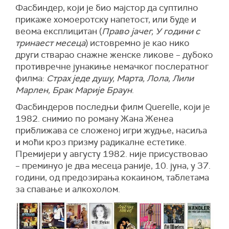
Фасбиндер, који је био мајстор да суптилно
прикаже хомоеротску напетост, или буде и
веома експлицитан (
Право јачег, У години с
тринаест месеца
) истовремно је као нико
други стварао снажне женске ликове – дубоко
противречне јунакиње немачког послератног
филма:
Страх једе душу, Марта, Лола, Лили
Марлен, Брак Марије Браун
.
Фасбиндеров последњи филм Querellе, који је
1982. снимио по роману Жана Женеа
приближава се сложеној игри жудње, насиља
и моћи кроз призму радикалне естетике.
Премијери у августу 1982. није присуствовао
– преминуо је два месеца раније, 10. јуна, у 37.
години, од предозирања кокаином, таблетама
за спавање и алкохолом.