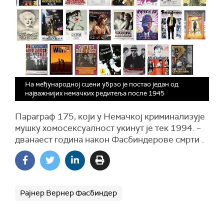
На међународној сцени убрзо је постао један од
најважнијих немачких редитеља после 1945
Параграф 175, који у Немачкој криминализује
мушку хомосексуалност укинут је тек 1994. –
дванаест година након Фасбиндерове смрти
.
Рајнер Вернер Фасбиндер