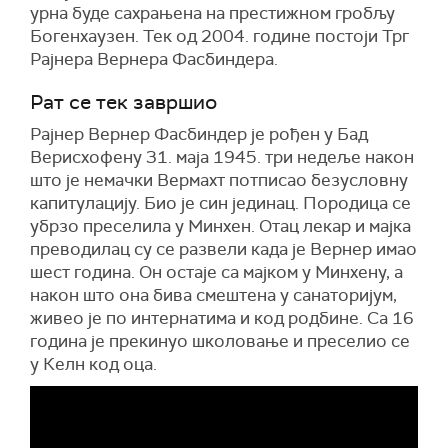
урна буде сахрањена на престижном гробљу
Богенхаузен. Тек од 2004. године постоји Трг
Раjнера Вернера Фасбиндера.
Рат се тек завршио
Рајнер Вернер Фасбиндер је рођен у Бад
Верисхофену 31. маја 1945. три недеље након
што је немачки Вермахт потписао безусловну
капитулацију. Био је син јединац. Породица се
убрзо преселила у Минхен. Отац лекар и мајка
преводилац су се развели када је Вернер имао
шест година. Он остаје са мајком у Минхену, а
након што она бива смештена у санаторијум,
живео је по интернатима и код родбине. Са 16
година је прекинуо школовање и преселио се
у Келн код оца.