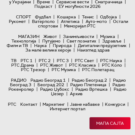
|
|
|
|
у Украјини
Време
Сервисне вести
Сматрачница
|
Подкаст
ЕУ могућности 2026
|
|
|
|
СПОРТ
Фудбал
Кошарка
Тенис
Одбојка
|
|
|
|
Рукомет
Ватерполо
Атлетика
Ауто-мото
Остали
|
спортови
Меморијал РТС
|
|
|
МАГАЗИН
Живот
Занимљивости
Музика
|
|
|
|
Технологијa
Путујемо
Свет познатих
Здравље
|
|
|
|
Филм и ТВ
Наука
Природа
Дигитални предузетник
|
За мале велике хероје
Наизглед здрав
|
|
|
|
|
ТВ
РТС 1
РТС 2
РТС 3
РТС Свет
РТС Наука
|
|
|
|
РТС Драма
РТС Живот
РТС Класика
РТС Коло
|
|
РТС Трезор
РТС Музика
РТС Полетарац
|
|
РАДИО
Радио Београд 1
Радио Београд 2
Радио
|
|
|
Београд 3
Београд 202
Радио Плетеница
Радио
|
|
|
Рокенролер
Радио Џубокс
Радио Вртешка
Радио
|
Џезер
Архив
|
|
|
|
РТС
Контакт
Маркетинг
Јавне набавке
Конкурси
Интернет портал
МАПА САЈТА