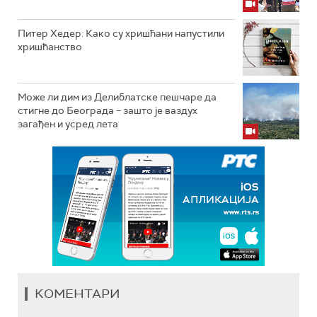
Питер Хедер: Како су хришћани напустили
хришћанство
Може ли дим из Делиблатске пешчаре да
стигне до Београда – зашто је ваздух
загађен и усред лета
КОМЕНТАРИ