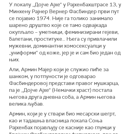
У локалу „Дојче Ајхе“ у Рајхенбахштрасе 13, у
Минхену Рајнер Вернер Фасбиндер први пут
се појавио 1974. Није га толико занимало
шарено друштво које се тамо одвајкада
окупљало – уметници, феминизирани гејеви,
балетани, проституке… Њега су привлачили
мужевни, доминантни хомосексуалци у
„униформи“ од коже, јер је и сам био један од
њих.
Али, Армин Мајер који је служио пиће за
шанком, у потпуности је одговарао
Фасбиндеровој представи правог мушкарца,
па је „Дојче Ајхе“ (Немачки храст) постала
његова друга дневна соба, а Армин његова
велика љубав.
Армин, који је у ствари био месарски шегрт,
као и тадашња власница локала Соња
Рајхенбах појављују се касније као глумци у