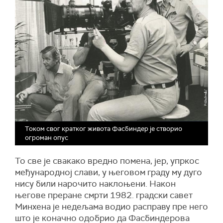
Током свог кратког живота Фасбиндер je створио
огроман опус
То све је свакако вредно помена, јер, упркос
међународној слави, у његовом граду му дуго
нису били нарочито наклоњени. Након
његове преране смрти 1982. градски савет
Минхена је недељама водио расправу пре него
што је коначно одобрио да Фасбиндерова