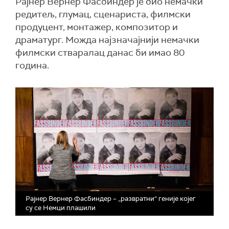
Раjнер Вернер Фасбиндер је био немачки
редитељ, глумац, сценариста, филмски
продуцент, монтажер, композитор и
драматург. Можда најзначајнији немачки
филмски стваралац данас би имао 80
година.
Рајнер Вернер Фасбиндер – „развратни“ геније којег
су се Немци плашили