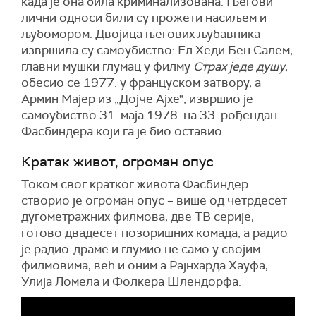
када је она била криминализована. Његови
лични односи били су прожети насиљем и
љубомором. Двојица његових љубавника
извршила су самоубиство: Ел Хеди Бен Салем,
главни мушки глумац у филму
Страх једе душу
,
обесио се 1977. у француском затвору, а
Армин Мајер из „Дојче Ајхе", извршио је
самоубиство 31. маја 1978. на 33. рођендан
Фасбиндера који га је био оставио.
Кратак живот, огроман опус
Током свог кратког живота Фасбиндер
створио је огроман опус – више од четрдесет
дугометражних филмова, две ТВ серије,
готово двадесет позоришних комада, а радио
је радио-драме и глумио не само у својим
филмовима, већ и оним а Рајнхарда Хауфа,
Улија Ломела и Фолкера Шлендорфа.