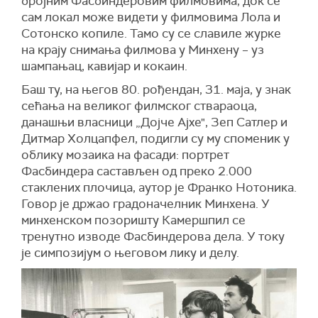
бројним Фасбиндеровим филмовима, док се
сам локал може видети у филмовима Лола и
Сотонско копиле. Тамо су се славиле журке
на крају снимања филмова у Минхену – уз
шампањац, кавијар и кокаин.
Баш ту, на његов 80. рођендан, 31. маја, у знак
сећања на великог филмског ствараоца,
данашњи власници „Дојче Ајхе", Зеп Сатлер и
Дитмар Холцапфел, подигли су му споменик у
облику мозаика на фасади: портрет
Фасбиндера састављен од преко 2.000
стаклених плочица, аутор је Франко Нотоника.
Говор је држао градоначeлник Минхена. У
минхенском позоришту Камершпил се
тренутно изводе Фасбиндерова дела. У току
је симпозијум о његовом лику и делу.