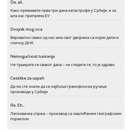
Da, ali...
Како преживети прва три дана катастрофе у Србији, и за
шта нас припрема ЕУ
Dvojnik mog oca
Вероватно свако од нас има свог двојника са којим дели и
сличну ДНК
Nemogućnost tusiranja
Не туширате се сваког дана – не стидите се, то је здраво
Cestitke za uspeh
Да ли сте знали да се најбоље грамофонске ручице
производе у Србији
Re: Eh...
Лесковачка спржа – производ са заштићеним географским
пореклом