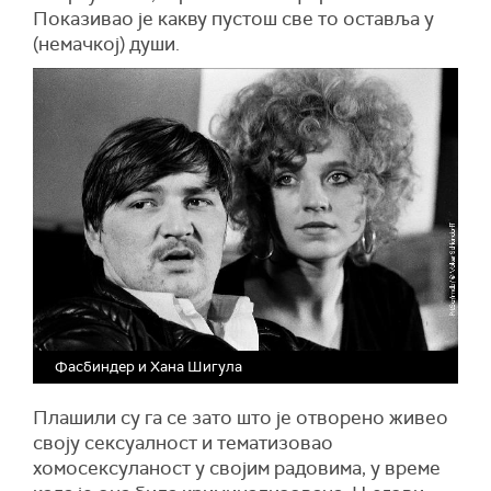
Показивао је какву пустош све то оставља у
(немачкој) души.
Фасбиндер и Хана Шигула
Плашили су га се зато што је отворено живео
своју сексуалност и тематизовао
хомосексуланост у својим радовима, у време