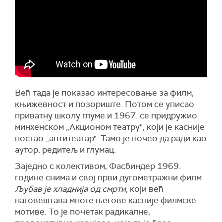
Већ тада је показао интересовање за филм,
књижевност и позориште. Потом се уписао
приватну школу глуме и 1967. се придружио
минхенском „Акционом театру", који је касније
постао „антитеатар". Тамо је почео да ради као
аутор, редитељ и глумац.
Заједно с колективом, Фасбиндер 1969.
године снима и свој први дугометражни филм
Љубав је хладнија од смрти
, који већ
наговештава многе његове касније филмске
мотиве. То је почетак радикалне,