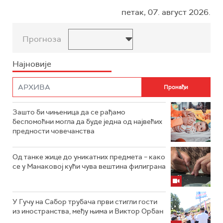
петак, 07. август 2026.
Прогноза
Најновије
Зашто би чињеница да се рађамо
беспомоћни могла да буде једна од највећих
предности човечанства
Од танке жице до уникатних предмета – како
се у Манаковој кући чува вештина филиграна
У Гучу на Сабор трубача први стигли гости
из иностранства, међу њима и Виктор Орбан