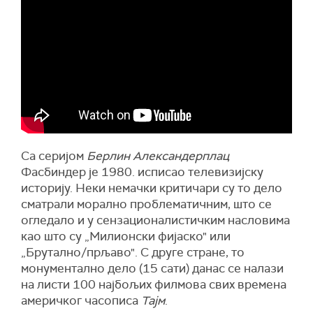
Са серијом
Берлин Александерплац
Фасбиндер је 1980. исписао телевизијску
историју. Неки немачки критичари су то дело
сматрали морално проблематичним, што се
огледало и у сензационалистичким насловима
као што су „Милионски фијаско" или
„Брутално/прљаво". С друге стране, то
монументално дело (15 сати) данас се налази
на листи 100 најбољих филмова свих времена
америчког часописа
Тајм
.