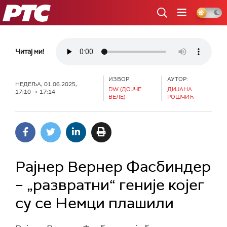
РТС
Читај ми!
ИЗВОР:
АУТОР:
НЕДЕЉА, 01.06.2025,
DW (ДОЈЧЕ
ДИЈАНА
17:10 -> 17:14
ВЕЛЕ)
РОШЧИЋ
Рајнер Вернер Фасбиндер
– „развратни“ геније којег
су се Немци плашили