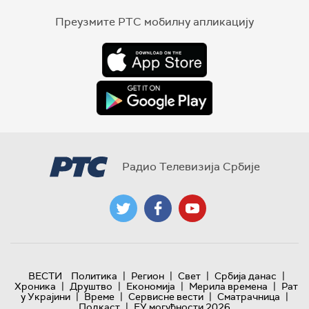
Преузмите РТС мобилну апликацију
Радио Телевизија Србије
|
|
|
|
ВЕСТИ
Политика
Регион
Свет
Србија данас
|
|
|
|
Хроника
Друштво
Економија
Мерила времена
Рат
|
|
|
|
у Украјини
Време
Сервисне вести
Сматрачница
|
Подкаст
ЕУ могућности 2026