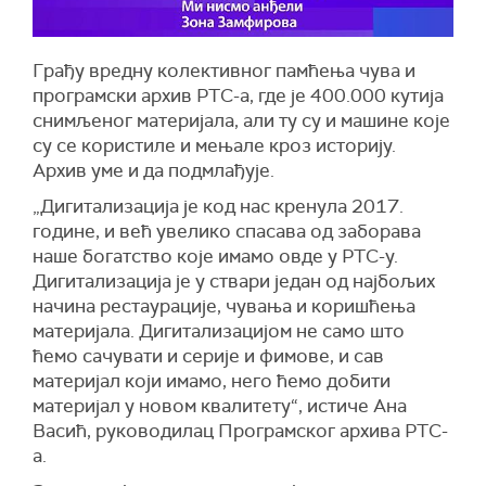
Грађу вредну колективног памћења чува и
програмски архив РТС-а, где је 400.000 кутија
снимљеног материјала, али ту су и машине које
су се користиле и мењале кроз историју.
Архив уме и да подмлађује.
„Дигитализација је код нас кренула 2017.
године, и већ увелико спасава од заборава
наше богатство које имамо овде у РТС-у.
Дигитализација је у ствари један од најбољих
начина рестаурације, чувања и коришћења
материјала. Дигитализацијом не само што
ћемо сачувати и серије и фимове, и сав
материјал који имамо, него ћемо добити
материјал у новом квалитету“, истиче Ана
Васић, руководилац Програмског архива РТС-
а.