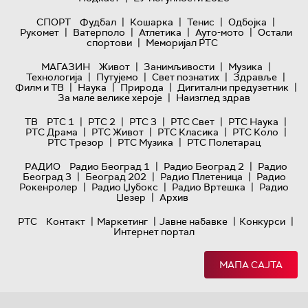
|
|
|
|
СПОРТ
Фудбал
Кошарка
Тенис
Одбојка
|
|
|
|
Рукомет
Ватерполо
Атлетика
Ауто-мото
Остали
|
спортови
Меморијал РТС
|
|
|
МАГАЗИН
Живот
Занимљивости
Музика
|
|
|
|
Технологијa
Путујемо
Свет познатих
Здравље
|
|
|
|
Филм и ТВ
Наука
Природа
Дигитални предузетник
|
За мале велике хероје
Наизглед здрав
|
|
|
|
|
ТВ
РТС 1
РТС 2
РТС 3
РТС Свет
РТС Наука
|
|
|
|
РТС Драма
РТС Живот
РТС Класика
РТС Коло
|
|
РТС Трезор
РТС Музика
РТС Полетарац
|
|
РАДИО
Радио Београд 1
Радио Београд 2
Радио
|
|
|
Београд 3
Београд 202
Радио Плетеница
Радио
|
|
|
Рокенролер
Радио Џубокс
Радио Вртешка
Радио
|
Џезер
Архив
|
|
|
|
РТС
Контакт
Маркетинг
Јавне набавке
Конкурси
Интернет портал
МАПА САЈТА