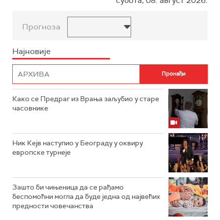
субота, 08. август 2026.
Прогноза
Најновије
Како се Предраг из Врања заљубио у старе
часовнике
Ник Кејв наступио у Београду у оквиру
европске турнеје
Зашто би чињеница да се рађамо
беспомоћни могла да буде једна од највећих
предности човечанства