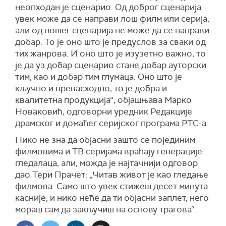
неопходан је сценарио. Од доброг сценарија
увек може да се направи лош филм или серија,
али од лошег сценарија не може да се направи
добар. То је оно што је предуслов за сваки од
тих жанрова. И оно што је изузетно важно, то
је да уз добар сценарио стане добар ауторски
тим, као и добар тим глумаца. Оно што је
кључно и превасходно, то је добра и
квалитетна продукција“, објашњава Марко
Новаковић, одговорни уредник Редакције
драмског и домаћег серијског програма РТС-а.
Нико не зна да објасни зашто се појединим
филмовима и ТВ серијама враћају генерације
гледалаца, али, можда је најтачнији одговор
дао Тери Прачет: „Читав живот је као гледање
филмова. Само што увек стижеш десет минута
касније, и нико неће да ти објасни заплет, него
мораш сам да закључиш на основу трагова“.