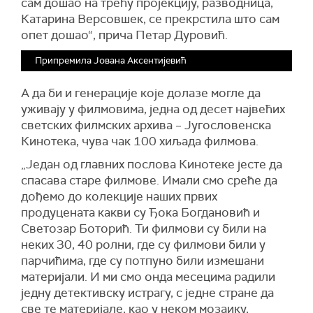
сам дошао на трећу пројекцију, разводница,
Катарина Версовшек, се прекрстила што сам
опет дошао“, прича Петар Дуровић.
Припремила Јована Аксентијевић
А да би и генерације које долазе могле да
уживају у филмовима, једна од десет највећих
светских филмских архива – Југословенска
Кинотека, чува чак 100 хиљада филмова.
„Један од главних послова Кинотеке јесте да
спасава старе филмове. Имали смо среће да
дођемо до колекције наших првих
продуцената какви су Ђока Богдановић и
Светозар Боторић. Ти филмови су били на
неких 30, 40 ролни, где су филмови били у
парчићима, где су потпуно били измешани
материјали. И ми смо онда месецима радили
једну детективску истрагу, с једне стране да
све те материјале, као у неком мозаику,