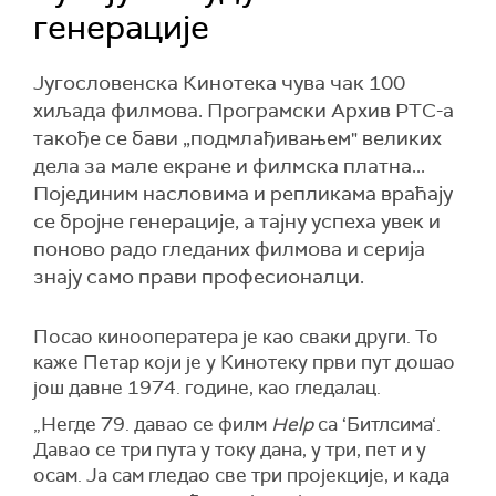
генерације
Југословенска Кинотека чува чак 100
хиљада филмова. Програмски Архив РТС-а
такође се бави „подмлађивањем" великих
дела за мале екране и филмска платна...
Појединим насловима и репликама враћају
се бројне генерације, а тајну успеха увек и
поново радо гледаних филмова и серија
знају само прави професионалци.
Посао кинооператера је као сваки други. То
каже Петар који је у Кинотеку први пут дошао
још давне 1974. године, као гледалац.
„Негде 79. давао се филм
Help
са ‘Битлсима‘.
Давао се три пута у току дана, у три, пет и у
осам. Ја сам гледао све три пројекције, и када