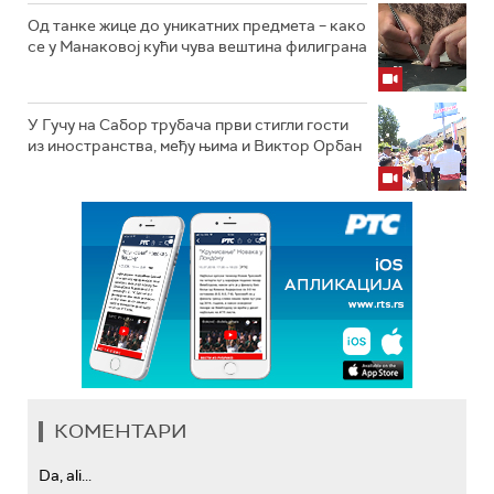
Од танке жице до уникатних предмета – како
се у Манаковој кући чува вештина филиграна
У Гучу на Сабор трубача први стигли гости
из иностранства, међу њима и Виктор Орбан
КОМЕНТАРИ
Da, ali...