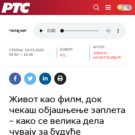
РТС
Читај ми!
АУТОР:
ИЗВОР:
УТОРАК, 04.03.2025,
ЈОВАНА
05:50 -> 16:08
РТС
АКСЕНТИЈЕВИЋ
Живот као филм, док
чекаш објашњење заплета
– како се велика дела
чувају за будуће