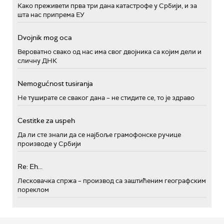
Како преживети прва три дана катастрофе у Србији, и за
шта нас припрема ЕУ
Dvojnik mog oca
Вероватно свако од нас има свог двојника са којим дели и
сличну ДНК
Nemogućnost tusiranja
Не туширате се сваког дана – не стидите се, то је здраво
Cestitke za uspeh
Да ли сте знали да се најбоље грамофонске ручице
производе у Србији
Re: Eh...
Лесковачка спржа – производ са заштићеним географским
пореклом