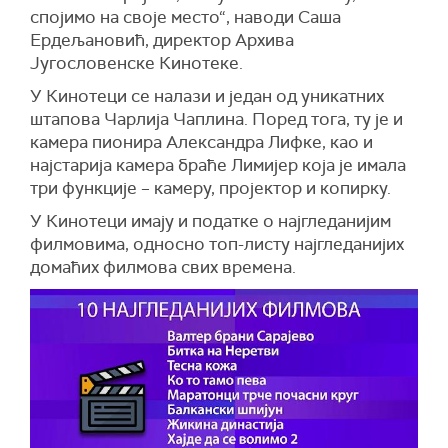
спојимо на своје место“, наводи Саша
Ердељановић, директор Архива
Југословенске Кинотеке.
У Кинотеци се налази и један од уникатних
штапова Чарлија Чаплина. Поред тога, ту је и
камера пионира Александра Лифке, као и
најстарија камера браће Лимијер која је имала
три функције – камеру, пројектор и копирку.
У Кинотеци имају и податке о најгледанијим
филмовима, односно топ-листу најгледанијих
домаћих филмова свих времена.