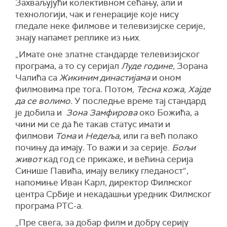
Захваљујући колективном сећању, али и
технологији, чак и генерације које нису
гледале неке филмове и телевизијске серије,
знају напамет реплике из њих.
„Имате оне златне стандарде телевизијског
програма, а то су серијал
Луде године,
Зорана
Чалића са
Жикиним династијама
и оном
филмовима пре тога
.
Потом
, Тесна кожа, Хајде
да се волимо.
У последње време тај стандард
је добила и
Зона Замфирова
око Божића, а
чини ми се да ће такав статус имати и
филмови
Тома
и
Недеља,
или га већ полако
почињу да имају
.
То важи и за серије.
Бољи
живот
кад год се прикаже, и већина серијa
Синише Павића, имају велику гледаност“,
напомиње Иван Карл, директор Филмског
центра Србије и некадашњи уредник Филмског
програма РТС-а.
„Пре свега, за добар филм и добру серију