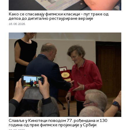
Како се спасавају филмски класици – пут траке од
депоа до дигитално рестауриране верзије
16. 06. 2026.
Славље у Кинотеци поводом 77. рођендана и 130
година од прве филмске пројекције у Србији