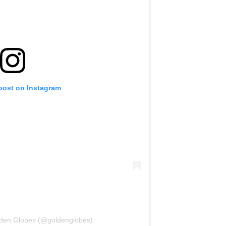
 post on Instagram
lden Globes (@goldenglobes)