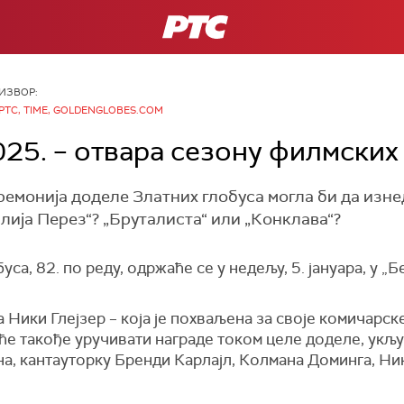
РТС
ИЗВОР:
РТС, TIME, GOLDENGLOBES.COM
025. – отвара сезону филмских
еремонија доделе Златних глобуса могла би да изн
илија Перез“? „Бруталиста“ или „Конклава“?
са, 82. по реду, одржаће се у недељу, 5. јануара, у 
Ники Глејзер – која је похваљена за своје комичарск
 ће такође уручивати награде током целе доделе, укљ
а, кантауторку Бренди Карлајл, Колмана Доминга, Ни