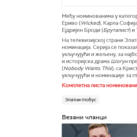
Међу номинованима у категори
Ериво (
Wicked
), Карла Софија
Ејдријен Броди (
Бруталист
) и
На телевизијској страни Зла
номинација. Серија се показ
укључујући и жељену, за најб
и историјска драма
Шогун
пре
(
Nobody Wants This
), са Кри
укључујући и номинације за г
Комплетна листа номинованих
Златни глобус
Везани чланци