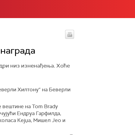
 награда
едри низ изненађења. Хоће
„Беверли Хилтону“ на Беверли
е вештине на Tom Brady
учујући Ендруа Гарфилда,
коласа Кејџа, Мишел Јео и