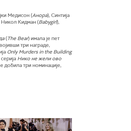
јки Медисон (
Анора
), Синтија
, Никол Кидман (
Babygirl
),
да
(
The Bear
) имала је пет
војивши три награде,
ија
Only Murders in the Building
 серија
Нико не жели ово
је добила три номинације,