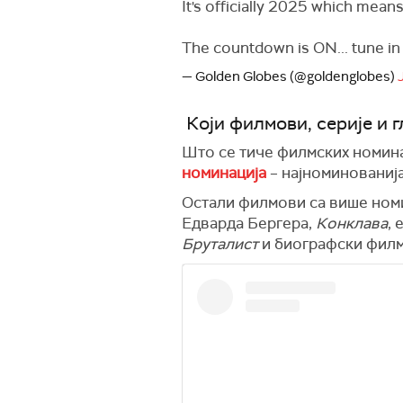
It's officially 2025 which mean
The countdown is ON... tune in
— Golden Globes (@goldenglobes)
Који филмови, серије и 
Што се тиче филмских номин
номинација
– најноминованија
Остали филмови са више номи
Едварда Бергера,
Конклава
,
Бруталист
и биографски филм