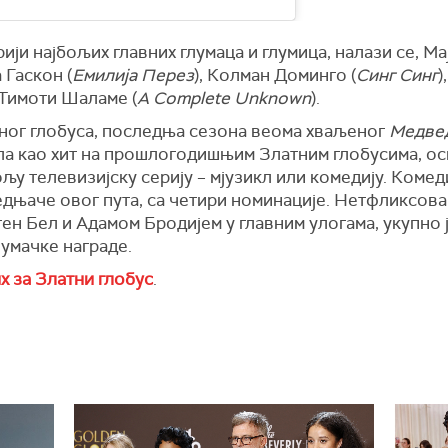
ји најбољих главних глумаца и глумица, налази се, Ма
 Гаскон (
Емилија Перез
), Колман Доминго (
Синг Синг
)
 Тимоти Шаламе (
A Complete Unknown
).
тног глобуса, последња сезона веома хваљеног
Медве
ала као хит на прошлогодишњим Златним глобусима, ос
ољу телевизијску серију – мјузикл или комедију. Комед
дњаче овог пута, са четири номинације. Нетфликсова
стен Бел и Адамом Бродијем у главним улогама, укупно 
лумачке награде.
 за Златни глобус
.