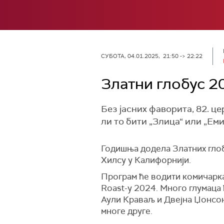
СУБОТА, 04.01.2025, 21:50 -> 22:22
Златни глобус 2
Без јасних фаворита, 82. ц
ли то бити „Злица“ или „Ем
Годишња додела Златних глобу
Хилсу у Калифорнији.
Програм ће водити комичарка 
Roast-у 2024. Много глумаца
Аули Краваљ и Двејна Џонсон
многе друге.