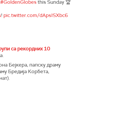
l
#GoldenGlobes
this Sunday 🏆
s
!
pic.twitter.com/dApsISXbc6
рупи са рекордних 10
а.
на Бејкера, папску драму
аму Бредија Корбета,
ат).