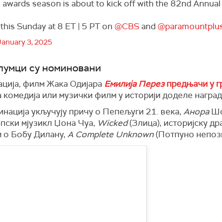
s awards season is about to kick off with the 82nd Annua
 this Sunday at 8 ET | 5 PT on
@CBS
and
@paramountplu
January 3, 2025
глумци су номиновани
ација, филм Жака Одијара
Емилија Перез
предњачи у г
 комедија или музички филм у историји доделе наград
нација укључују причу о Пепељуги 21. века,
Анора
Шо
 епски мјузикл Џона Чуа,
Wicked
(Злица), историјску др
 о Бобу Дилану,
A Complete Unknown
(Потпуно непозн