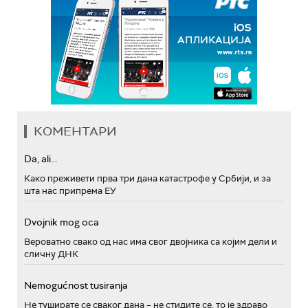
КОМЕНТАРИ
Da, ali...
Како преживети прва три дана катастрофе у Србији, и за
шта нас припрема ЕУ
Dvojnik mog oca
Вероватно свако од нас има свог двојника са којим дели и
сличну ДНК
Nemogućnost tusiranja
Не туширате се сваког дана – не стидите се, то је здраво