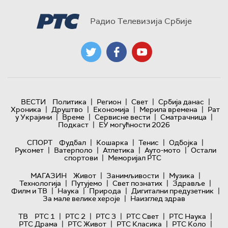
Радио Телевизија Србије
|
|
|
|
ВЕСТИ
Политика
Регион
Свет
Србија данас
|
|
|
|
Хроника
Друштво
Економија
Мерила времена
Рат
|
|
|
|
у Украјини
Време
Сервисне вести
Сматрачница
|
Подкаст
ЕУ могућности 2026
|
|
|
|
СПОРТ
Фудбал
Кошарка
Тенис
Одбојка
|
|
|
|
Рукомет
Ватерполо
Атлетика
Ауто-мото
Остали
|
спортови
Меморијал РТС
|
|
|
МАГАЗИН
Живот
Занимљивости
Музика
|
|
|
|
Технологијa
Путујемо
Свет познатих
Здравље
|
|
|
|
Филм и ТВ
Наука
Природа
Дигитални предузетник
|
За мале велике хероје
Наизглед здрав
|
|
|
|
|
ТВ
РТС 1
РТС 2
РТС 3
РТС Свет
РТС Наука
|
|
|
|
РТС Драма
РТС Живот
РТС Класика
РТС Коло