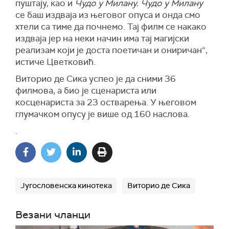
пуштају, као и
Чудо у Милану. Чудо у Милану
се баш издваја из његовог опуса и онда смо
хтели са тиме да почнемо. Тај филм се накако
издваја јер на неки начин има тај магијски
реализам који је доста поетичан и ониричан“,
истиче Цветковић.
Виторио де Сика успео је да сними 36
филмова, а био је сценариста или
косценариста за 23 остварења. У његовом
глумачком опусу је више од 160 наслова.
.
Југословенска кинотека
Виторио де Сика
Везани чланци