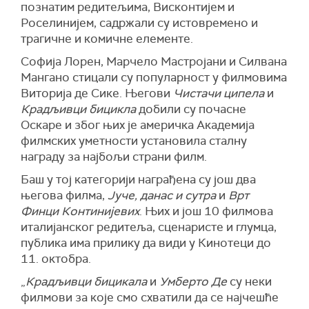
познатим редитељима, Висконтијем и
Роселинијем, садржали су истовремено и
трагичне и комичне елементе.
Софија Лорен, Марчело Мастројани и Силвана
Мангано стицали су популарност у филмовима
Виторија де Сике. Његови
Чистачи ципела
и
Крадљивци бицикла
добили су почасне
Оскаре и због њих је америчка Академија
филмских уметности установила сталну
награду за најбољи страни филм.
Баш у тој категорији награђена су још два
његова филма,
Јуче, данас и сутра
и
Врт
Финци Континијевих
. Њих и још 10 филмова
италијанског редитеља, сценаристе и глумца,
публика има прилику да види у Кинотеци до
11. октобра.
„
Крадљивци бицикала
и
Умберто Де
су неки
филмови за које смо схватили да се најчешће