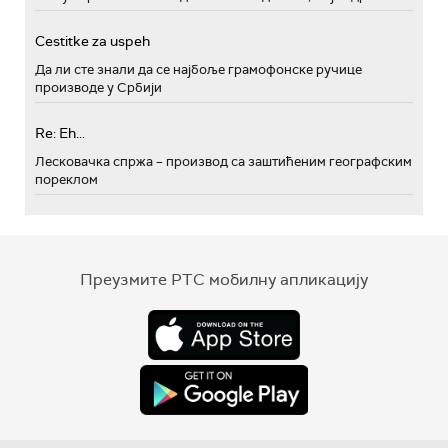
Cestitke za uspeh
Да ли сте знали да се најбоље грамофонске ручице
производе у Србији
Re: Eh...
Лесковачка спржа – производ са заштићеним географским
пореклом
Преузмите РТС мобилну апликацију