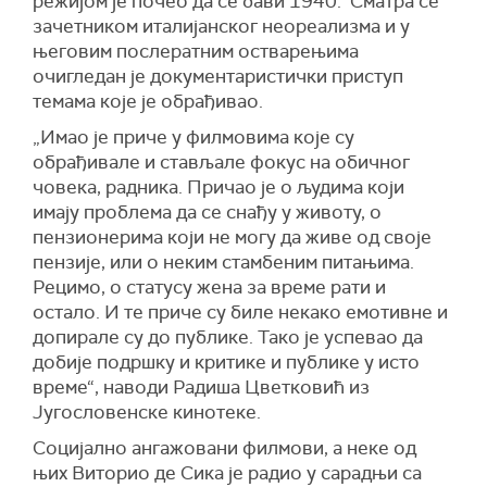
режијом је почео да се бави 1940. Сматра се
зачетником италијанског неореализма и у
његовим послератним остварењима
очигледан је документаристички приступ
темама које је обрађивао.
„Имао је приче у филмовима које су
обрађивале и стављале фокус на обичног
човека, радника. Причао је о људима који
имају проблема да се снађу у животу, о
пензионерима који не могу да живе од своје
пензије, или о неким стамбеним питањима.
Рецимо, о статусу жена за време рати и
остало. И те приче су биле некако емотивне и
допирале су до публике. Тако је успевао да
добије подршку и критике и публике у исто
време“, наводи Радиша Цветковић из
Југословенске кинотеке.
Социјално ангажовани филмови, а неке од
њих Виторио де Сика је радио у сарадњи са