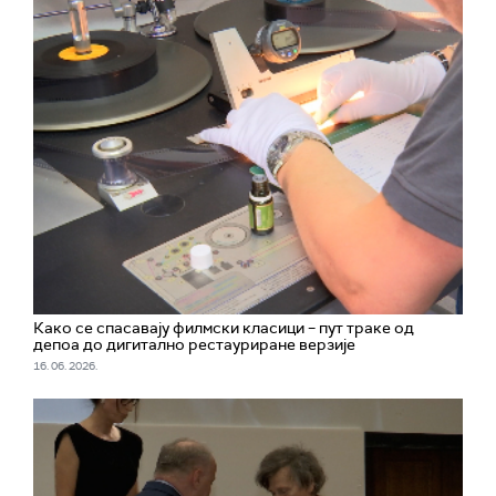
Како се спасавају филмски класици – пут траке од
депоа до дигитално рестауриране верзије
16. 06. 2026.