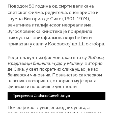
Поводом 50 година од смрти великана
светског филма, редитеља, сценаристе и
глумца Виториа де Сике (1901-1974),
зачетника италијанског неореализма,
Југословенска кинотека је приредила
циклус његових филмова који ће бити
приказан у сали у Косовској до 11. октобра.
Редитељ култних филмова, као што су
Ћоћара,
Крадљивци бицикла, Чудо у Милану
, Виторио
де Сика, у свет покретних слика ушао је као
банкарски чиновник. Познанство са кћерком
власника позоришта, отворило му је врата
филмске и позоришне уметности.
Припремила Слађана Симић Јакуш
Почео је као глумац епизодних улога, а