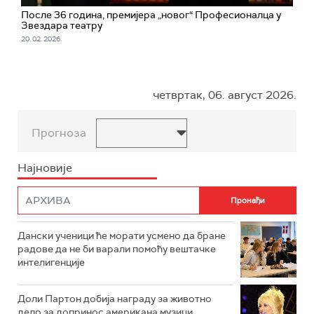
После 36 година, премијера „новог“ Професионалца у
Звездара театру
20. 02. 2026.
четвртак, 06. август 2026.
Прогноза
Најновије
Дански ученици ће морати усмено да бране
радове да не би варали помоћу вештачке
интелигенције
Доли Партон добија награду за животно
дело за допринос американа музици