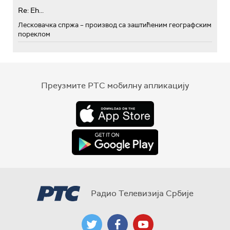
Re: Eh...
Лесковачка спржа – производ са заштићеним географским
пореклом
Преузмите РТС мобилну апликацију
Радио Телевизија Србије