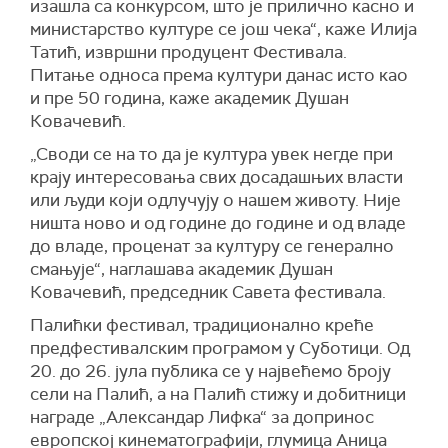
изашла са конкурсом, што је прилично касно и
министарство културе се још чека“, каже Илија
Татић, извршни продуцент Фестивала.
Питање односа према култури данас исто као
и пре 50 година, каже академик Душан
Ковачевић.
„Своди се на то да је култура увек негде при
крају интересовања свих досадашњих власти
или људи који одлучују о нашем животу. Није
ништа ново и од године до године и од владе
до владе, проценат за културу се генерално
смањује“, наглашава академик Душан
Ковачевић, председник Савета фестивала.
Палићки фестивал, традиционално креће
предфестивалским програмом у Суботици. Од
20. до 26. јула публика се у највећемо броју
сели на Палић, а на Палић стижу и добитници
награде „Александар Лифка“ за допринос
европској кинематографији, глумица Аница