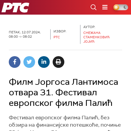
РТС
АУТОР:
ИЗВОР:
ПЕТАК, 12.07.2024,
СНЕЖАНА
08:00 -> 08:02
РТС
СТАМЕНКОВИЋ
ЈОЈИЋ
Филм Јоргоса Лантимоса
отвара 31. Фестивал
европског филма Палић
Фестивал европског филма Палић, без
обзира на финансијске потешкоће, почиње