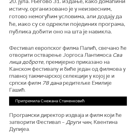
20. јула. Његово 31. издање, како домаћини
истичу, организовано је у неизвесним,
готово немогућим условима, али додају да
ће, иако су се одрекли појединих програма,
публика добити оно на шта је навикла.
Фестивал европског филма Палић, свечано ће
отворити остварење Јоргоса Лантимоса
Сва
лица доброте
, премијерно приказано на
Канском фестивалу и биће један од филмова у
главној такмичарској селекцији у којој је и
српски филм
78 дана
редитељке Емилије
Гашић.
Припремила Снежана Стаменковић
Програмски директор издваја и филм који ће
затворити Фестивал –
Други чин,
Квентина
Дупијеа.