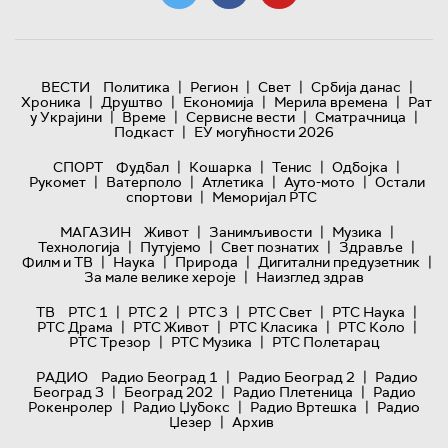
|
|
|
|
ВЕСТИ
Политика
Регион
Свет
Србија данас
|
|
|
|
Хроника
Друштво
Економија
Мерила времена
Рат
|
|
|
|
у Украјини
Време
Сервисне вести
Сматрачница
|
Подкаст
ЕУ могућности 2026
|
|
|
|
СПОРТ
Фудбал
Кошарка
Тенис
Одбојка
|
|
|
|
Рукомет
Ватерполо
Атлетика
Ауто-мото
Остали
|
спортови
Меморијал РТС
|
|
|
МАГАЗИН
Живот
Занимљивости
Музика
|
|
|
|
Технологијa
Путујемо
Свет познатих
Здравље
|
|
|
|
Филм и ТВ
Наука
Природа
Дигитални предузетник
|
За мале велике хероје
Наизглед здрав
|
|
|
|
|
ТВ
РТС 1
РТС 2
РТС 3
РТС Свет
РТС Наука
|
|
|
|
РТС Драма
РТС Живот
РТС Класика
РТС Коло
|
|
РТС Трезор
РТС Музика
РТС Полетарац
|
|
РАДИО
Радио Београд 1
Радио Београд 2
Радио
|
|
|
Београд 3
Београд 202
Радио Плетеница
Радио
|
|
|
Рокенролер
Радио Џубокс
Радио Вртешка
Радио
|
Џезер
Архив