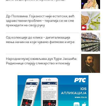
Др Половина: Гојазност није естетски, већ
здравствени проблем – терапија се не сме
прекидати на своју руку
Од колекције до клика – дигитализација
мења начин на који чувамо филмове и игре
Народни музеј оживљава дух Ђуре Јакшића:
Радионице спајају сликарство и поезију