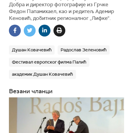
Добра и директор фотографије из Грчке
Федон Папамихаел, као и редитељ Адемир
Кеновић, добитник регионалног „Лифке“.
Душан Ковачевић
Радослав Зеленовић
Фестивал европског филма Палић
академик Душан Ковачевић
Везани чланци