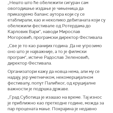
„Нешто што ће обележити сигуран сам
овогодишње издање је чињеница да
приказујемо баланс аутора који су се
етаблирали, као и неколико дебитаната који су
обележили фестивале од Ротердама до
Карлових Вари“, наводи Мирослав
Могоровић, програмски директор Фестивала
„Све је то као ранијих година. Да не угрозимо
оно што је најважније, а то је филмски
програм“, истиче Радослав Зеленовић,
директор Фестивала.
Организатори кажу да новца нема, али му се
надају, јер уметничком, некомерцијалном
фестивалу, попут Палићког, од круцијалне
важности је подршка државе.
„Град Суботица је изашао на време. Тај износ
је приближно као претходне године, можда за
пар процената мање. Покрајина је недавно