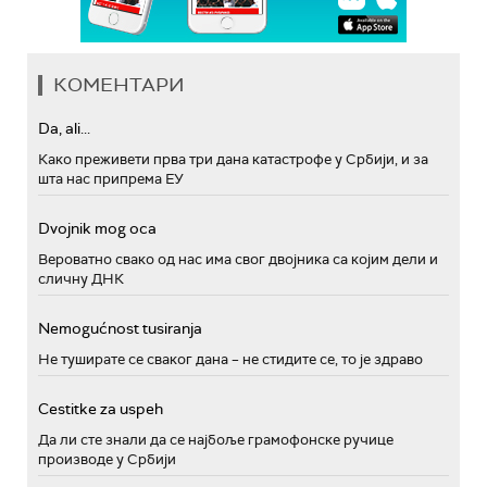
КОМЕНТАРИ
Da, ali...
Како преживети прва три дана катастрофе у Србији, и за
шта нас припрема ЕУ
Dvojnik mog oca
Вероватно свако од нас има свог двојника са којим дели и
сличну ДНК
Nemogućnost tusiranja
Не туширате се сваког дана – не стидите се, то је здраво
Cestitke za uspeh
Да ли сте знали да се најбоље грамофонске ручице
производе у Србији