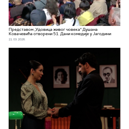
Представом „Удовица живог човека“ Душана
Ковачевића отворени 51. Дани комедије у Јагодини
21. 03. 2026.