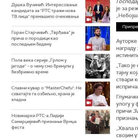
Господа
Душка Вучинић: Интересовање
је за ре
кандидата за "РТС тражи нова
„Небојш
ТВ лица" премашило очекивања
Припре
Горан Старчевић: „Тврђава“ је
прича о породици као
Ауторке
последњем бедему
награду
истинити
Пола века серије „Грлом у
„Тако је
јагоде" – о чему смо бринули у
безбрижно време
тајну ко
ствари к
испричал
Славни кувар о "MasterChefu": Не
схватајте га озбиљно, храна је
Глумачке
хладна
улогу у
причи
З
Новинарки РТС-а Лидији
признањ
Самарџијевић признање Врмџа
феста
„Хвала п
својим у