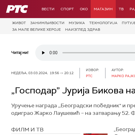
РТС
ВЕСТИ
СПОРТ
OKO
МАГАЗИН
ТВ
Р
ЖИВОТ
ЗАНИМЉИВОСТИ
МУЗИКА
ТЕХНОЛОГИЈA
ПУТУЈ
ЗА МАЛЕ ВЕЛИКЕ ХЕРОЈЕ
НАИЗГЛЕД ЗДРАВ
Читај ми!
ИЗВОР:
АУТОР:
НЕДЕЉА, 03.03.2024, 19:56 -> 20:12
РТС
МАРКО РАЈК
„Господар” Јурија Бикова 
Уручење награда ,,Београдски победник" и прем
одиграо Жарко Лаушевић – на затварању 52. 
ФИЛМ И ТВ
„Београ