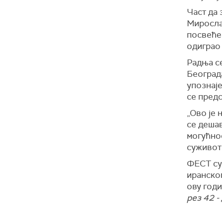
Част да 
Миросла
посвећен
одиграо
Радња се
Београда
упознаје
се предс
„Ово је 
се дешав
могућнос
суживота
ФЕСТ су
иранског
ову годи
рез 42 -