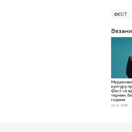
ФЕСТ
Везани
Медаковић
културу п
Фест се в
термин, б
године
13. 11. 2025.