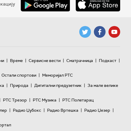
кацију
|
|
|
|
|
ни
Време
Сервисне вести
Сматрачница
Подкаст
|
Остали спортови
Меморијал РТС
|
|
|
ка
Природа
Дигитални предузетник
За мале велике
|
|
|
РТС Трезор
РТС Музика
РТС Полетарац
|
|
|
|
лер
Радио Џубокс
Радио Вртешка
Радио Џезер
ортал