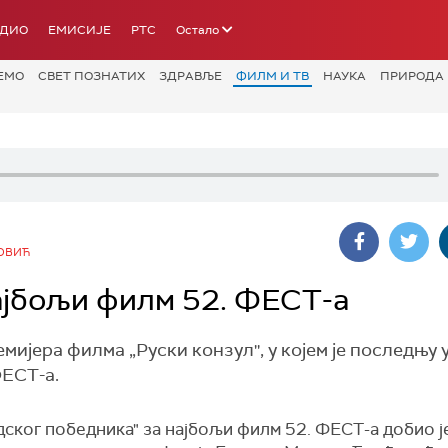
АДИО
ЕМИСИЈЕ
РТС
Остало
ЕМО
СВЕТ ПОЗНАТИХ
ЗДРАВЉЕ
ФИЛМ И ТВ
НАУКА
ПРИРОДА
ОВИЋ
најбољи филм 52. ФЕСТ-а
ијера филма „Руски конзул'', у којем је последњу 
ФЕСТ-а.
дског победника" за најбољи филм 52. ФЕСТ-а добио ј