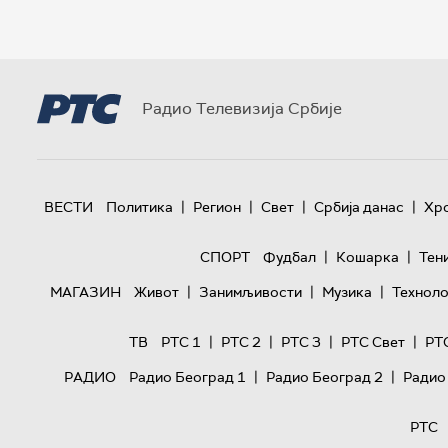
Радио Телевизија Србије
|
|
|
|
ВЕСТИ
Политика
Регион
Свет
Србија данас
Хр
|
|
СПОРТ
Фудбал
Кошарка
Тен
|
|
|
МАГАЗИН
Живот
Занимљивости
Музика
Техноло
|
|
|
|
ТВ
РТС 1
РТС 2
РТС 3
РТС Свет
РТ
|
|
РАДИО
Радио Београд 1
Радио Београд 2
Радио
РТС