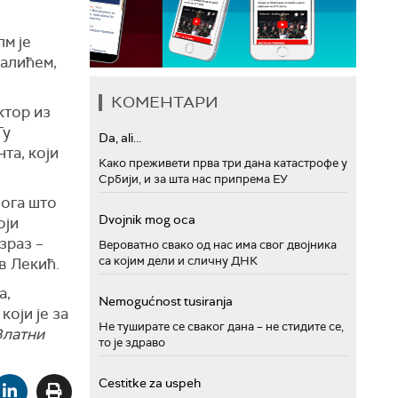
м је
галићем,
КОМЕНТАРИ
ктор из
Ту
Da, ali...
та, који
Како преживети прва три дана катастрофе у
Србији, и за шта нас припрема ЕУ
нога што
Dvojnik mog oca
оји
зраз –
Вероватно свако од нас има свог двојника
са којим дели и сличну ДНК
в Лекић.
а,
Nemogućnost tusiranja
оји је за
Не туширате се сваког дана – не стидите се,
Златни
то је здраво
Cestitke za uspeh