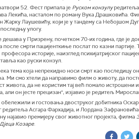
затвори 52. Фест припала је
Руском конзулу
редитеља
ва Лекића, насталом по роману Вука Драшковића. Фил
 Жарку Лаушевићу, који је у тандему са Небојшом Ду
 последњу улогу.
 дешава у Призрену, почетком 70-их година, где је до
 после смрти пацијенткиње послат по казни партије. 
 професора историје, наизглед психијатријског пацијен
тавља као руски конзул.
нека тема која непрекидно носи смрт као последицу о
а. Ми смо хтели да направимо филм о животу, да пост
т живота, да не користим тај већ помало истрошени и
, али он јесте прецизан", изјавио је редитељ Миросла
 обележили и гостовања двоструког добитника Оскар
 редитеља Асгара Фархадија, и Лордана Зафрановића к
ну најавио премијеру свог животног пројекта, филма
 Дјеца Козаре
.