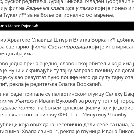
р
, руског редитеља Јурија Бикова. Младен Ђорђевић 
жију филма
Радничка класа иде у пакао
који је понео и
а Ђукелић'' за најбоље регионално остварење.
мио Марко Рајковић
 из Хрватске Славица Шнур и Влатка Воркапић добиле
 за сценарио филма
Света породица
који је инспириса
м догађајима.
 ово једна прича о једној славонској обитељи која има 
ја је мучи и скривајући ту тајну заправо почињу се дог
оје су као резултат пуно лошије него да су ту тајну от
и", рекла је редитељка Влатка Воркапић.
 награде припале су палестинском глумцу Салеху Бакр
 филму
Учитељ
и Ивани Вуковић за ролу у топлој поро
а данас толико
, најбољем српском филму који је добио
е названо по оснивачу ФЕСТ-а – Милутину Чолићу.
ублици која ових дана несебично дели себе са нама, 
тисцима. Хвала свима...", рекла је глумица Ивана Виков