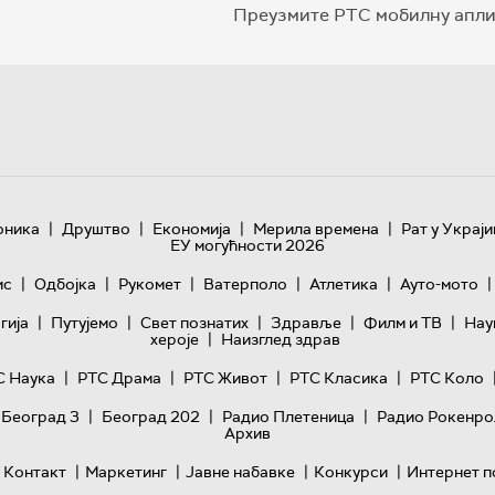
Преузмите РТС мобилну апли
|
|
|
|
оника
Друштво
Економија
Мерила времена
Рат у Украји
ЕУ могућности 2026
|
|
|
|
|
|
ис
Одбојка
Рукомет
Ватерполо
Атлетика
Ауто-мото
|
|
|
|
|
гијa
Путујемо
Свет познатих
Здравље
Филм и ТВ
Нау
|
хероје
Наизглед здрав
|
|
|
|
С Наука
РТС Драма
РТС Живот
РТС Класика
РТС Коло
|
|
|
 Београд 3
Београд 202
Радио Плетеница
Радио Рокенро
Архив
|
|
|
|
Контакт
Маркетинг
Јавне набавке
Конкурси
Интернет п