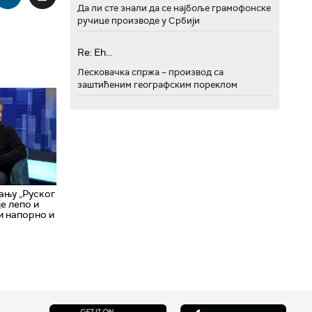
Да ли сте знали да се најбоље грамофонске
ручице производе у Србији
Re: Eh...
Лесковачка спржа – производ са
заштићеним географским пореклом
ању „Руског
је лепо и
и напорно и