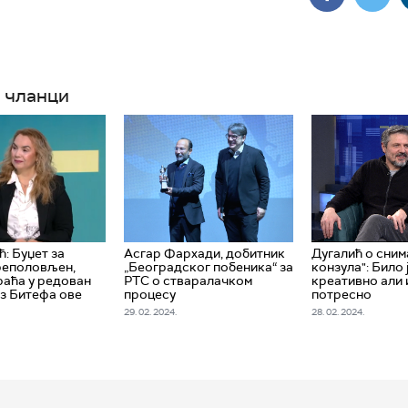
 чланци
: Буџет за
Асгар Фархади, добитник
Дугалић о сним
реполовљен,
„Београдског побеника“ за
конзула": Било 
раћа у редован
РТС о стваралачком
креативно али 
ез Битефа ове
процесу
потресно
29. 02. 2024.
28. 02. 2024.