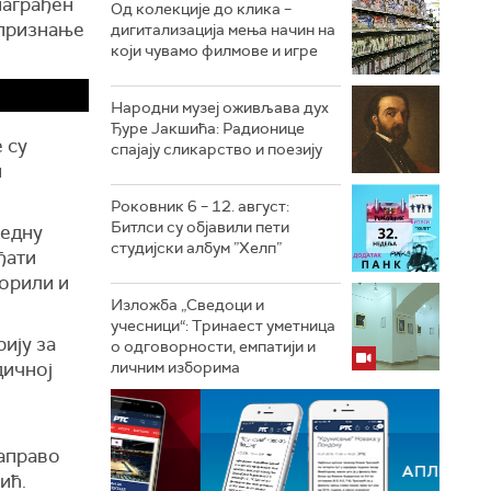
награђен
Од колекције до клика –
 признање
дигитализација мења начин на
који чувамо филмове и игре
Народни музеј оживљава дух
Ђуре Јакшића: Радионице
 су
спајају сликарство и поезију
н
Роковник 6 – 12. август:
Битлси су објавили пети
једну
студијски албум ”Хелп”
ађати
ворили и
Изложба „Сведоци и
учесници“: Тринаест уметница
ију за
о одговорности, емпатији и
дичној
личним изборима
заправо
ић.