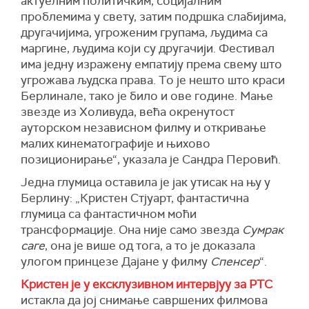
актуелним политичким, социјалним
проблемима у свету,
затим п
одршка слабијима,
другачијима, угроженим групама, људима са
маргине, људима који су другачији.
Ф
естивал
има једну изражену емпатију према свему што
угрожава људска права.
Т
о је нешто што краси
Берлинал
е
, тако је било и ове године. Мање
звезде из
Хол
иву
да
, већа окренутост
ауторском независном филму и откривање
малих кинематографије и њихово
позиционирање“,
указала је Сандра Перовић
.
Једна глумица оставила је јак утисак на њу у
Берлину: „Кристен Стјуарт, фантастична
глумица са фантастичном моћи
трансформације. Она није само звезда
Сумрак
саге
, она је више од тога, а то је доказала
улогом принцезе Дајане у филму
Спенсер
“.
Кристен је у ексклузивном интервјуу за РТС
истакла да јој снимање савршених филмова