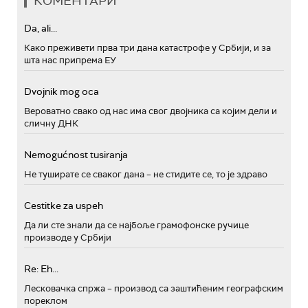
КОМЕНТАРИ
Da, ali...
Како преживети прва три дана катастрофе у Србији, и за
шта нас припрема ЕУ
Dvojnik mog oca
Вероватно свако од нас има свог двојника са којим дели и
сличну ДНК
Nemogućnost tusiranja
Не туширате се сваког дана – не стидите се, то је здраво
Cestitke za uspeh
Да ли сте знали да се најбоље грамофонске ручице
производе у Србији
Re: Eh...
Лесковачка спржа – производ са заштићеним географским
пореклом