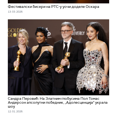
Фестивалски бисери на РТС-у уочи доделе Оскара
13. 03. 2026.
Сандра Перовић: На Златним глобусима Пол Томас
Андерсон апсолутни победник, „Адолесценција“ украла
шоу
12. 01. 2026.