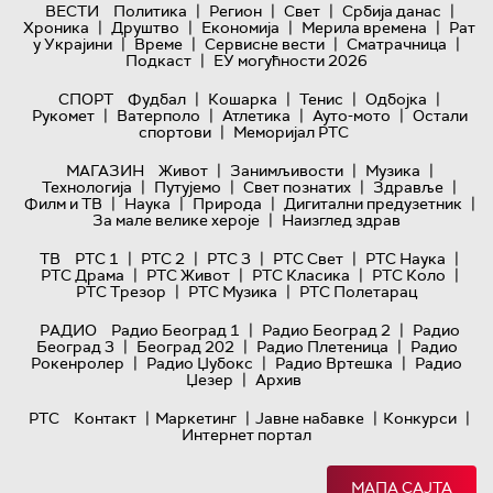
|
|
|
|
ВЕСТИ
Политика
Регион
Свет
Србија данас
|
|
|
|
Хроника
Друштво
Економија
Мерила времена
Рат
|
|
|
|
у Украјини
Време
Сервисне вести
Сматрачница
|
Подкаст
ЕУ могућности 2026
|
|
|
|
СПОРТ
Фудбал
Кошарка
Тенис
Одбојка
|
|
|
|
Рукомет
Ватерполо
Атлетика
Ауто-мото
Остали
|
спортови
Меморијал РТС
|
|
|
МАГАЗИН
Живот
Занимљивости
Музика
|
|
|
|
Технологијa
Путујемо
Свет познатих
Здравље
|
|
|
|
Филм и ТВ
Наука
Природа
Дигитални предузетник
|
За мале велике хероје
Наизглед здрав
|
|
|
|
|
ТВ
РТС 1
РТС 2
РТС 3
РТС Свет
РТС Наука
|
|
|
|
РТС Драма
РТС Живот
РТС Класика
РТС Коло
|
|
РТС Трезор
РТС Музика
РТС Полетарац
|
|
РАДИО
Радио Београд 1
Радио Београд 2
Радио
|
|
|
Београд 3
Београд 202
Радио Плетеница
Радио
|
|
|
Рокенролер
Радио Џубокс
Радио Вртешка
Радио
|
Џезер
Архив
|
|
|
|
РТС
Контакт
Маркетинг
Јавне набавке
Конкурси
Интернет портал
МАПА САЈТА