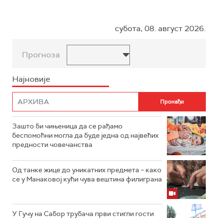
субота, 08. август 2026.
Прогноза
Најновије
Зашто би чињеница да се рађамо
беспомоћни могла да буде једна од највећих
предности човечанства
Од танке жице до уникатних предмета – како
се у Манаковој кући чува вештина филиграна
У Гучу на Сабор трубача први стигли гости