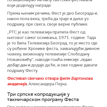
који додељују награде.
Према њеним речима,
Фест је део Београда и,
након пола века,
треба да
траје
и даље
уз
подршку,
п
ре свега, своје верне публике.
„РТС
је
као телевизија пратила Фест од
његовог самог оснивања, 1971.
године.
Тада
је то била
Т
елевизија Београд,
то је
место где
су рођене
Х
ронике
ф
еста, захваљујући дивном
човеку, визионару телевизије Слободану
Новаковићу“,
наводи гошћа емисије
Један
добар дан
и додаје да
ће,
и ове године
давати
подршку Фесту.
Фест
ивал
свечано отвара филм
Бартонова
а
кадемија
,
Александ
е
ра
Пејна.
Три српске копродукције у
такмичарском програму Феста