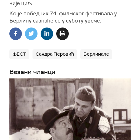
није циљ.
К
о је победник 74. филмског фестивала у
Берлину сазнаће се
у суботу
увече.
ФЕСТ
Сандра Перовић
Берлинале
Везани чланци