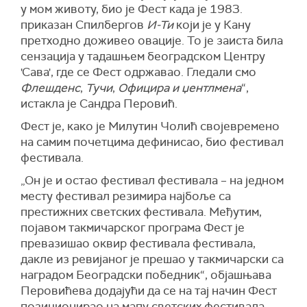
у мом животу, био је
Ф
ест када је 1983.
приказан Спилбергов
И-Ти
који
је
у Кану
пре
тх
одно
доживе
о
овације.
То је
заиста била
сензација у тадашњем
б
еоградском
Ц
ентру
'Сава', где се
Ф
ест одржавао. Гледали смо
Ф
лешденс
,
Тучи
,
Официра и
џ
ентлмен
а
“,
истакла је Сандра Перовић
.
Фест је, како је Милутин Чолић својевремено
на самим почетцима дефинисао, био фестивал
фестивала.
„Он је и остао фестивал фестивала – на једном
месту фестивал резимира најбоље са
престижних светских фестивала. Међутим,
поја
в
ом
такмичарског програма Фест је
превазишао оквир фестивала фестивала,
дакле из
р
евијаног је прешао у такмичарски са
наградом Београдски
победни
к“, објашњава
Перовићева додајући да се на тај начин
Фест
позиционирао на мапу светских фестивала