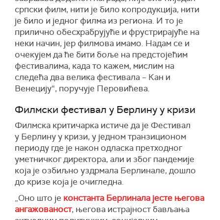
српски филм, нити је било копродукција, нити
је било и једног филма из региона. И то је
прилично обесхрабрујуће и фрустрирајуће на
неки начин, јер филмова имамо. Надам се и
очекујем да ће бити боље на предстојећим
фестивалима, када то кажем, мислим на
следећа два велика
фестивала –
Кан
и
Венецију
“,
поручује Перовићева
.
Филмски фестивал у Берлину у кризи
Филмска критичарка истиче да је Фестивал
у
Берлину у кризи, у једном транзиционом
периоду где
ј
е након одласка претходног
уметничког директора,
али и
због пандемије
која је озбиљно уздрмала Берлинале, дошло
до кризе која је очигледна.
„
Оно
што је
константа Берлинала јесте његова
ангажованост
, његова истрајност бављања