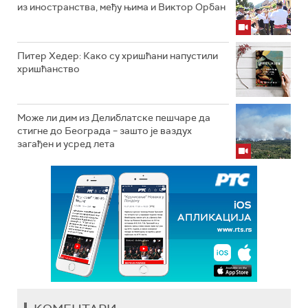
из иностранства, међу њима и Виктор Орбан
Питер Хедер: Како су хришћани напустили
хришћанство
Може ли дим из Делиблатске пешчаре да
стигне до Београда – зашто је ваздух
загађен и усред лета