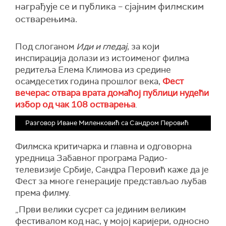
награђује се и публика – сјајним филмским
остварењима.
П
од слоганом
Иди и гледај
, за који
инспирација долази из истоименог филма
редитеља Елема Климова из средине
осамдесетих
година прошлог века,
Фест
вечерас отвара врата домаћој публици
нудећи
избор од чак 108 остварења
.
Разговор Иване Миленковић са Сандром Перовић
Ф
илмска критичарка и главна и одговорна
уредница
З
абавног програма Радио-
т
елевизије Србије, Сандра Перовић
каже да је
Фест за многе генерације представљао љубав
према филму.
„
Пр
ви велики сусрет са јединим великим
фестивалом код нас, у мојој каријери, односно