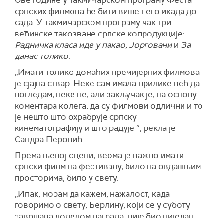
Ове године у такмичарском програму
Феста
српских филмова ће бити више него икада до
сад
а
.
У та
кмичарском програму чак три
већинске такозване српске копродукције:
Радничка класа иде у пакао, Јорговани
и
За
данас толико
.
„Имати толико домаћих премијерних филмова
је сјајна ствар. Неке сам имала прилике већ да
погледам, неке не, али закључак је, на основу
коментара колега, да су филмови одлични и то
је нешто што охрабрује српску
кинематографију и што радује “,
рекла је
Сандра Перовић.
Према њеној оцени, веома је
важно имати
српски филм на фестивалу, било на
о
в
дашњим
просторима, било у свету.
„
Ипак, м
орам да кажем, нажалост, када
говоримо о свету, Берлину, који се у суботу
завршава доделом награда, није био ниједан