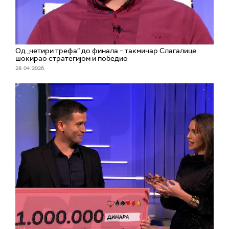
Од „четири трефа“ до финала – такмичар Слагалице
шокирао стратегијом и победио
28. 04. 2026.