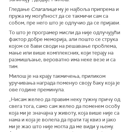
Гледање
Слагалице
му је најбоља припрема и
пружа му могућност да се такмичи сам са
собом, пре него што је одлучио да се пријави.
То што је програмер мисли да није одлучујући
фактор добре меморија, али пошто се струка
којом се бави своди на решавање проблема,
мање или више комплексних, који терају на
размишљање, вероватно има неке везе и са
тим.
Милош је на крају такмичења, приликом
уручивања награда поменуо своју баку која је
ове године преминула.
„Нисам желео да правим неку тужну причу од
свега тога, само сам желео да поменем особу
која ми је значајна у животу, која више није са
нама и која је волела да прати тај квиз и јако
ми је жао што није могла да ме види у њему.