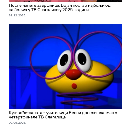
После напете завршнице, Бојан постао најбољи од
најбољих у ТВ Слагалици у 2025. години
31. 12. 2025.
Куп-воће-салата – учитељици Весни донели пласман у
четвртфинале ТВ Слагалице
09. 06. 2025.