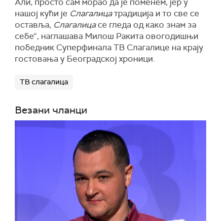
Али, просто сам морао да је поменем, јер у
нашој кући је
Слагалица
традиција и то све се
оставља,
Слагалица
се гледа од како знам за
себе“, наглашава Милош Ракита овогодишњи
победник Суперфинала ТВ Слагалице на крају
гостовања у Београдској хроници.
ТВ слагалица
Везани чланци