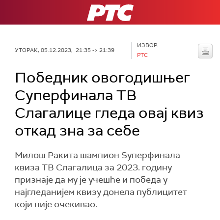
РТС
ИЗВОР:
УТОРАК, 05.12.2023, 21:35 -> 21:39
РТС
Победник овогодишњег
Суперфинала ТВ
Слагалице гледа овај квиз
откад зна за себе
Милош Ракита шампион Sуперфинала
квиза ТВ Слагалица за 2023. годину
признаје да му је учешће и победа у
најгледанијем квизу донела публицитет
који није очекивао.