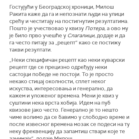
Гостујући у Београдској хроници, Милош
Ракита каже да га и непознати људи на улици
срећу и честитају на постигнутим резултатима.
Пошто је учествовао у квизу
Потера
, а ово му
је било прво учешће у
Слагалици
, додаје и да
га често питају за „рецепт“ како се постижу
такви резултати.
„Неки специфичан рецепт као неки куварски
рецепт где се прецизно одређују неки
састојци победе не постоји. То је просто
некако стицај околности, сплет неког
искуства, интересовања и генерално, да
кажем и уложеног времена. Мени је квиз у
суштини нека врста хобија. Идем на пуб
квизове јако често. Генерално је то нешто
чиме волимо да се бавимо у слободно време и
после извесног времена мозак се подеси на ту
неку фреквенцију да запамтиш ствари које те
занимају“, додаје Милош.