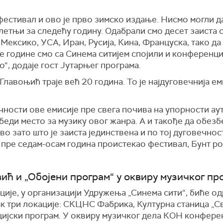
фестивал и ово је прво зимско издање. Нисмо могли 
етњи за следећу годину. Одабрали смо десет заиста с
 Мексико, УСА, Иран, Русија, Кина, Француска, тако да
 године смо са Синема ситијем спојили и конференциј
“, додаје гост Јутарњег програма.
лавоњић траје већ 20 година. То је најдуговечнија ем
вечности ове емисије пре свега почива на упорности а
беди место за музику овог жанра. А и такође да обезб
о зато што је заиста јединствена и по тој дуговечност
унт пре седам-осам година проистекао фестивал, Бунт р
вић и „Обојени програм“ у оквиру музичког пр
је, у организацији Удружења „Синема сити“, биће од
ак три локације: СКЦНС Фабрика, Културна станица „С
цијски програм. У оквиру музичког дела КОН конфере