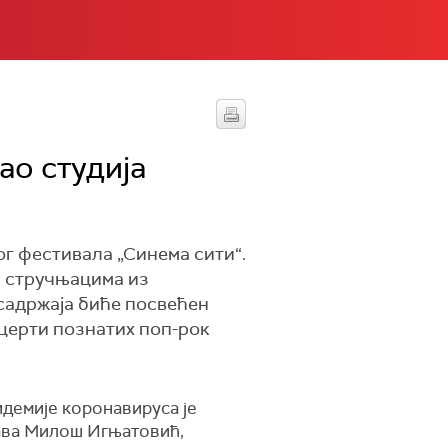
ао студија
г фестивала „Синема сити“.
а стручњацима из
 садржаја биће посвећен
онцерти познатих поп-рок
идемије коронавируса је
шава Милош Игњатовић,