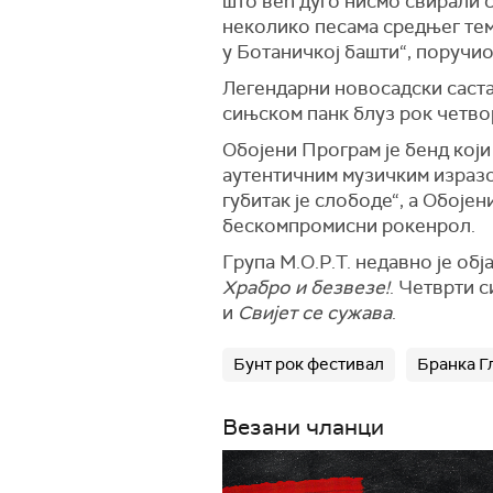
што већ дуго нисмо свирали 
неколико песама средњег тем
у Ботаничкој башти“, поручи
Легендарни новосадски саста
сињском панк блуз рок четво
Обојени Програм је бенд који
аутентичним музичким изразом
губитак је слободе“, а Обојен
бескомпромисни рокенрол.
Група М.О.Р.Т. недавно је обј
Храбро и безвезе!
. Четврти 
и
Свијет се сужава
.
Бунт рок фестивал
Бранка Г
Везани чланци