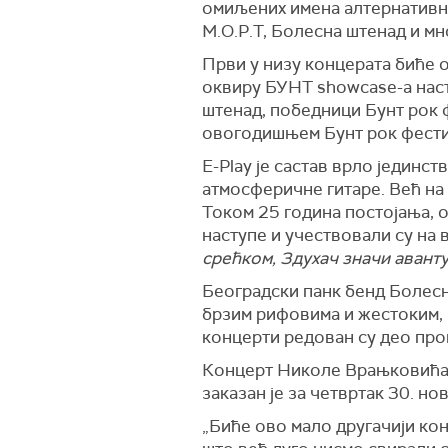
омиљених имена алтернативне,
М.О.Р.Т, Болесна штенад и мн
Први у низу концерата биће о
оквиру БУНТ showcase-a наст
штенад, победници Бунт рок ф
овогодишњем Бунт рок фестив
E-Play је састав врло јединс
атмосфери
ч
не гитаре. Већ на
Током 25 година постојања, о
наступе и у
ч
ествовали су на 
сре
ћ
ком, Здуха
ч
зна
ч
и авант
Београдски панк бенд Болесн
брзим рифовима и жестоким, 
концерти редован су део про
Концерт Николе Врањковића, 
заказан је за четвртак 30. н
„
Биће ово мало другачији кон