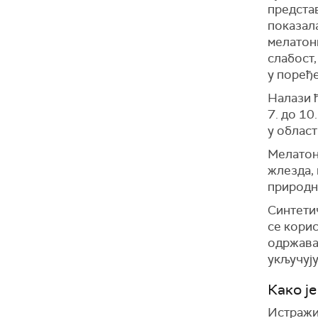
предста
показала
мелатони
слабост,
у поређе
Налази 
7. до 10
у облас
Мелатон
жлезда,
природно
Синтетич
се кори
одржава
укључују
Како ј
Истражи