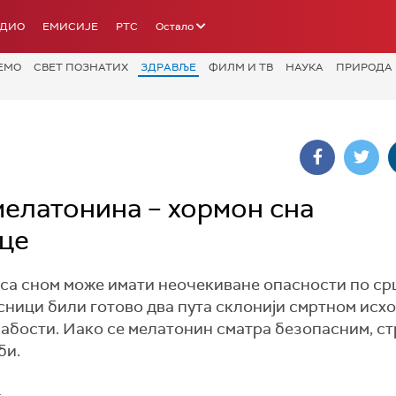
АДИО
ЕМИСИЈЕ
РТС
Остало
ЕМО
СВЕТ ПОЗНАТИХ
ЗДРАВЉЕ
ФИЛМ И ТВ
НАУКА
ПРИРОДА
елатонина – хормон сна
рце
са сном може имати неочекиване опасности по ср
ници били готово два пута склонији смртном исхо
лабости. Иако се мелатонин сматра безопасним, с
би.