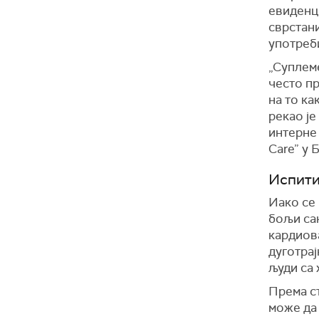
евиденци
сврстани
употреби
„Суплем
често пр
на то ка
рекао је
интерне
Care” у 
Испити
Иако се
бољи са
кардиов
дуготрај
људи са
Према ст
може да