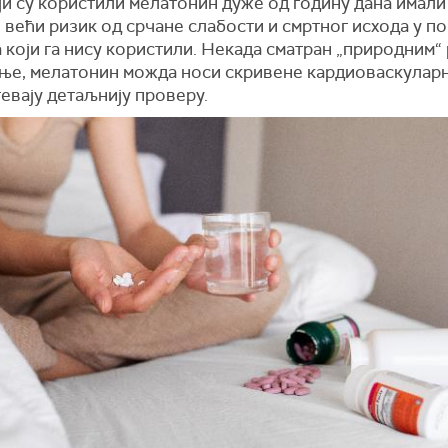
и су користили мелатонин дуже од годину дана имали
 већи ризик од срчане слабости и смртног исхода у п
а који га нису користили. Некада сматран „природним
ање, мелатонин можда носи скривене кардиоваскулар
тевају детаљнију проверу.