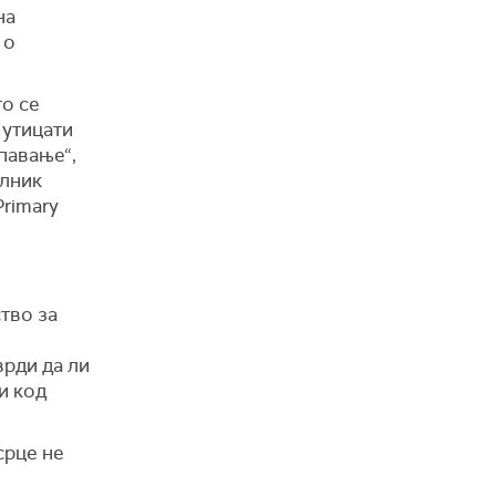
на
 о
о се
 утицати
спавање“,
лник
rimary
тво за
врди да ли
и код
срце не