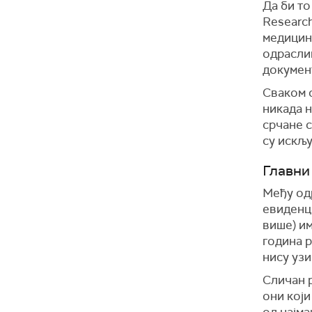
Да би то
Researc
медицин
одрасли
докумен
Сваком с
никада 
срчане 
су искљ
Главни
Међу од
евиденц
више) и
година р
нису узи
Сличан 
они који