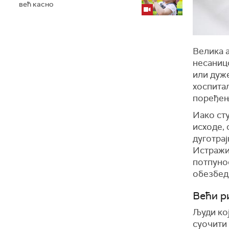
већ касно
Велика 
несаницо
или дуже
хоспитал
поређењу
Иако ст
исходе,
дуготрај
Истражив
потпуно
обезбед
В
ећи р
Људи ко
суочити