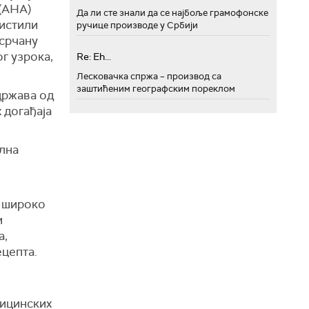
(AHA)
Да ли сте знали да се најбоље грамофонске
ристили
ручице производе у Србији
 срчану
ог узрока,
Re: Eh...
Лесковачка спржа – производ са
заштићеним географским пореклом
држава од
 догађаја
лна
, широко
и
а,
ецепта.
дицинских