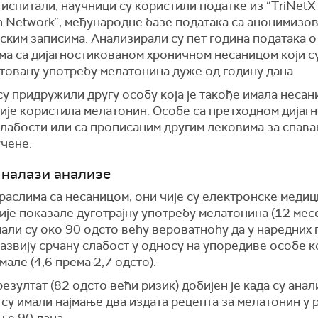
 испитали, научници су користили податке из “TriNetX
h Network”, међународне базе података са анонимизо
ским записима. Анализирали су пет година података о
ма са дијагностикованом хроничном несаницом који с
товану употребу мелатонина дуже од годину дана.
у придружили другу особу која је такође имала несани
није користила мелатонин. Особе са претходном дијаг
слабости или са прописаним другим лековима за спав
учене.
 налази анализе
раслима са несаницом, они чије су електронске меди
ије показале дуготрајну употребу мелатонина (12 мес
мали су око 90
одсто
већу вероватноћу да у наредних
азвију срчану слабост у односу на упоредиве особе ко
мале (4,6 према 2,7
одсто
).
резултат (82
одсто
већи ризик) добијен је када су ана
 су имали најмање два издата рецепта за мелатонин у