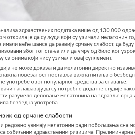
анализа здравствених података више од 130.000 одра
м открила је да су људи који су узимали мелатонин г
 имали веће шансе да развију срчану слабост, да буду
изовани због тог стања или да умру од било ког узрок
 са онима који нису узимали овај суплемент.
удија не може доказати да мелатонин директно изазив
 снажна повезаност поставља важна питања о безбед
не употребе овог популарног средства за спавање.
ачи наглашавају да су потребне додатне студије како 
сти разумело деловање мелатонина на здравље срца 
ила безбедна употреба.
изик од срчане слабости
ји редовно узимају мелатонин ради побољшања сна мо
 са озбиљним здравственим ризицима. Прелиминарна 