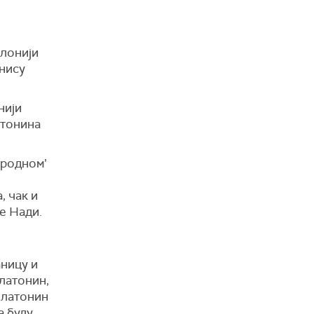
клонији
 нису
нији
атонина
иродном’
, чак и
е Нади.
аницу и
елатонин,
елатонин
а буду