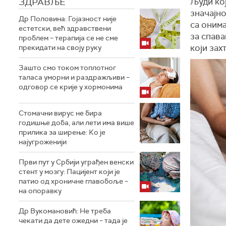
ЗДРАВЉЕ
Људи кој
значајно
Др Половина: Гојазност није
са оним
естетски, већ здравствени
за спав
проблем – терапија се не сме
који зах
прекидати на своју руку
Зашто смо током топлотног
таласа уморни и раздражљиви –
одговор се крије у хормонима
Стомачни вирус не бира
годишње доба, али лети има више
прилика за ширење: Ко је
најугроженији
Први пут у Србији уграђен венски
стент у мозгу: Пацијент који је
патио од хроничне главобоље –
на опоравку
Др Вукомановић: Не треба
чекати да дете ожедни – тада је