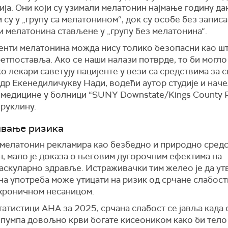
ја. Они који су узимали мелатонин најмање годину да
 су у „групу са мелатонином“, док су особе без записа
 мелатонина стављене у „групу без мелатонина“.
енти мелатонина можда нису толико безопасни као шт
етпоставља. Ако се наши налази потврде, то би могло
ко лекари саветују пацијенте у вези са средствима за 
 др Екенедиличукву Нади, водећи аутор студије и
наче
 медицине у
болници
“SUNY Downstate/Kings County P
Бруклину.
вање ризика
 мелатонин рекламира као безбедно и природно средс
н, мало је доказа о његовим дугорочним ефектима на
аскуларно здравље. Истраживачки тим желео је да ут
на употреба може утицати на ризик од срчане слабост
 хроничном несаницом.
атистици AHA за 2025, срчана слабост се јавља када 
 пумпа довољно крви богате кисеоником како би тело