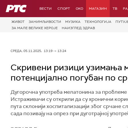
РТС
ВЕСТИ
СПОРТ
OKO
МАГАЗИН
ТВ
Р
ЖИВОТ
ЗАНИМЉИВОСТИ
МУЗИКА
ТЕХНОЛОГИЈA
ПУТУЈ
ЗА МАЛЕ ВЕЛИКЕ ХЕРОЈЕ
НАИЗГЛЕД ЗДРАВ
СРЕДА, 05.11.2025, 13:19 -> 13:24
Скривени ризици узимања м
потенцијално погубан по с
Дугорочна употреба мелатонина за проблеме 
Истраживачи су открили да су хронични корис
пута склонији хоспитализацији због срчане с
сада позивају на опрез при дуготрајној употре