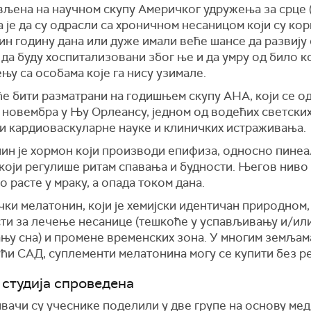
вљена на научном скупу Америчког удружења за срце 
 је да су одрасли са хроничном несаницом који су ко
н годину дана или дуже имали веће шансе да развију
 да буду хоспитализовани због ње и да умру од било к
њу са особама које га нису узимале.
ће бити разматрани на годишњем скупу AHA, који се о
. новембра у Њу Орлеансу, једном од водећих светских
ти кардиоваскуларне науке и клиничких истраживања.
ин је хормон који производи
епифиза, односно
пинеа
 који регулише ритам спавања и будности. Његов ниво
 расте у мраку, а опада током дана.
ки мелатонин, који је хемијски идентичан природном
сти за лечење несанице (тешкоће у успављивању и/ил
њу сна) и промене временских зона. У многим земљам
ћи САД, суплементи мелатонина могу се купити без р
е студија спроведена
вачи су учеснике поделили у две групе на основу ме