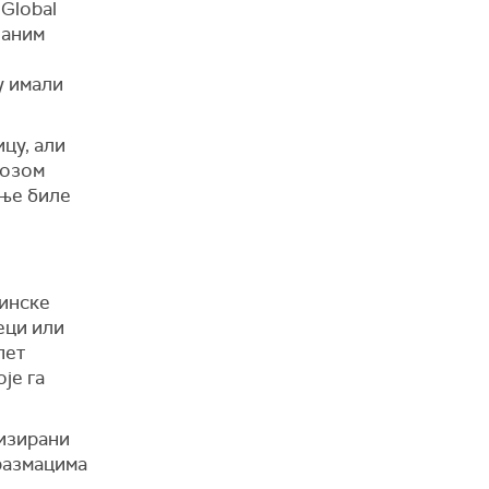
 Global
ваним
у имали
цу, али
нозом
ање биле
цинске
еци или
пет
је га
лизирани
 размацима