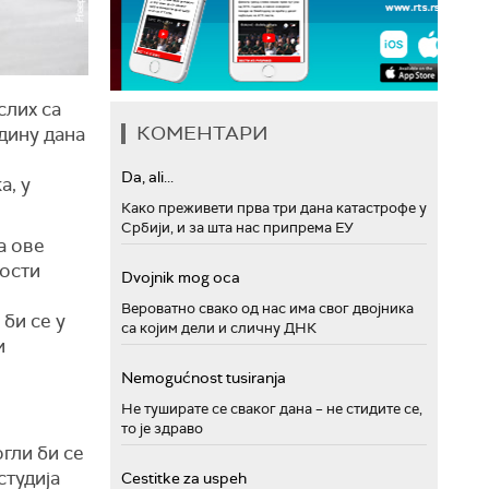
слих са
КОМЕНТАРИ
одину дана
Da, ali...
а, у
Како преживети прва три дана катастрофе у
Србији, и за шта нас припрема ЕУ
а ове
ности
Dvojnik mog oca
Вероватно свако од нас има свог двојника
би се у
са којим дели и сличну ДНК
и
Nemogućnost tusiranja
Не туширате се сваког дана – не стидите се,
то је здраво
гли би се
студија
Cestitke za uspeh