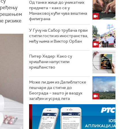
 су
Од танке жице до уникатних
оређењу
предмета – како се у
Манаковој кући чува вештина
“ решењем
филиграна
не ризике
У Гучу на Сабор трубача први
стигли гости из иностранства,
међу њима и Виктор Орбан
Питер Хедер: Како су
хришћани напустили
хришћанство
Може ли дим из Делиблатске
пешчаре да стигне до
Београда – зашто је ваздух
загађен и усред лета