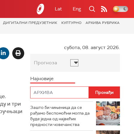
Lat
Eng
ДИГИТАЛНИ ПРЕДУЗЕТНИК
КУЛТУРНО
АРХИВА РУБРИКА
субота, 08. август 2026.
Прогноза
Најновије
це.
ду и три
Зашто би чињеница да се
тручњаци
рађамо беспомоћни могла да
буде једна од највећих
предности човечанства