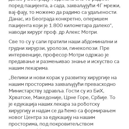
поред пацијента, а сада, захваљујући 4Г мрежи,
вај-фају, то можемо да радимо са удаљености.
Данас, из Београда конкретно, оперишем
пацијента који је 1.800 километара далеко“,
наводи хирург проф. др Алекс Мотри.
Све то су у сали пратили наши абдоминални и
грудни хирурзи, уролози, гинеколози. Пре
интервенције, професор Мотри одржао је
предавање и размењивао знање и искуство са
нашим лекарима.
„Велики и нови корак у развитку хирургије на
нашим просторима захваљујући превасходно
Министарству здравља. Гости су из БиХ,
Хрватске, Македоније, Црне Горе, Србије. То
је едукација наших лекара за роботску
хирургију и надам се да ћемо са формирањем
новог Центра за едукацију на нашим
просторима, под покровитељством