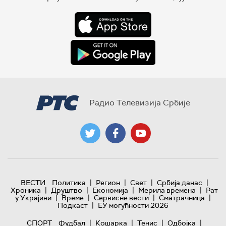
Радио Телевизија Србије
|
|
|
|
ВЕСТИ
Политика
Регион
Свет
Србија данас
|
|
|
|
Хроника
Друштво
Економија
Мерила времена
Рат
|
|
|
|
у Украјини
Време
Сервисне вести
Сматрачница
|
Подкаст
ЕУ могућности 2026
|
|
|
|
СПОРТ
Фудбал
Кошарка
Тенис
Одбојка