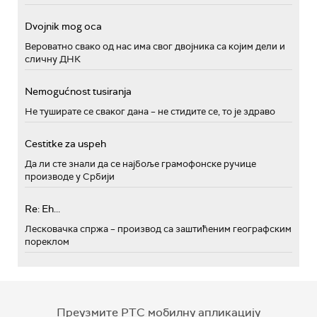
Dvojnik mog oca
Вероватно свако од нас има свог двојника са којим дели и
сличну ДНК
Nemogućnost tusiranja
Не туширате се сваког дана – не стидите се, то је здраво
Cestitke za uspeh
Да ли сте знали да се најбоље грамофонске ручице
производе у Србији
Re: Eh...
Лесковачка спржа – производ са заштићеним географским
пореклом
Преузмите РТС мобилну апликацију