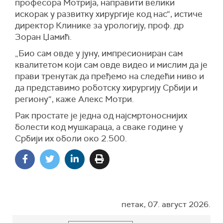
професора Мотрија, направити велики
искорак у развитку хирургије код нас“, истиче
директор Клинике за урологију, проф. др
Зоран Џамић.
„Био сам овде у јуну, импресиониран сам
квалитетом који сам овде видео и мислим да је
прави тренутак да пређемо на следећи ниво и
да представимо роботску хирургију Србији и
региону“, каже Алекс Мотри.
Рак простате је једна од најсмртоноснијих
болести код мушкараца, а сваке године у
Србији их оболи око 2.500.
петак, 07. август 2026.