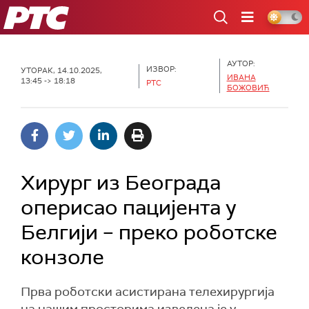
РТС
АУТОР:
ИЗВОР:
УТОРАК, 14.10.2025,
ИВАНА
13:45 -> 18:18
РТС
БОЖОВИЋ
Хирург из Београда
оперисао пацијента у
Белгији – преко роботске
конзоле
Прва роботски асистирана телехирургија