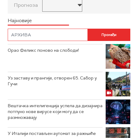
Прогноза
Најновије
Орао Феликс поново на слободи!
Уз заставу и прангије, отворен 65. Сабор у
Гучи
Вештачка интелигенција успела да дизајнира
потпуно нове вирусе који могу да се
размножавају
У Италији постављен аутомат за ражњиће