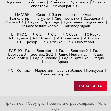
|
|
|
|
Рукомет
Ватерполо
Атлетика
Ауто-мото
Остали
|
спортови
Меморијал РТС
|
|
|
МАГАЗИН
Живот
Занимљивости
Музика
|
|
|
|
Технологијa
Путујемо
Свет познатих
Здравље
|
|
|
|
Филм и ТВ
Наука
Природа
Дигитални предузетник
|
За мале велике хероје
Наизглед здрав
|
|
|
|
|
ТВ
РТС 1
РТС 2
РТС 3
РТС Свет
РТС Наука
|
|
|
|
РТС Драма
РТС Живот
РТС Класика
РТС Коло
|
|
РТС Трезор
РТС Музика
РТС Полетарац
|
|
РАДИО
Радио Београд 1
Радио Београд 2
Радио
|
|
|
Београд 3
Београд 202
Радио Плетеница
Радио
|
|
|
Рокенролер
Радио Џубокс
Радио Вртешка
Радио
|
Џезер
Архив
|
|
|
|
РТС
Контакт
Маркетинг
Јавне набавке
Конкурси
Интернет портал
МАПА САЈТА
Приватност
Copyright
Правила употребе садржаја
Мапа
|
|
|
сајта