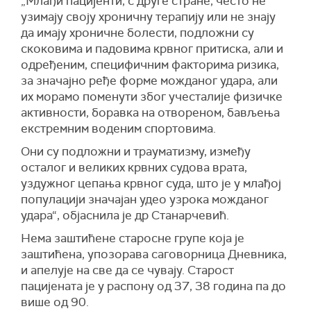
„Млађи пацијенти, с друге стране, често не
узимају своју хроничну терапију или не знају
да имају хроничне болести, подложни су
скоковима и падовима крвног притиска, али и
одређеним, специфичним факторима ризика,
за значајно ређе форме можданог удара, али
их морамо поменути због учесталије физичке
активности, боравка на отвореном, бављења
екстремним воденим спортовима.
Они су подложни и трауматизму, између
осталог и великих крвних судова врата,
уздужног цепања крвног суда, што је у млађој
популацији значајан удео узрока можданог
удара“, објаснила је др Станарчевић.
Нема заштићене старосне групе која је
заштићена, упозорава саговорница Дневника,
и апелује на све да се чувају. Старост
пацијената је у распону од 37, 38 година па до
више од 90.