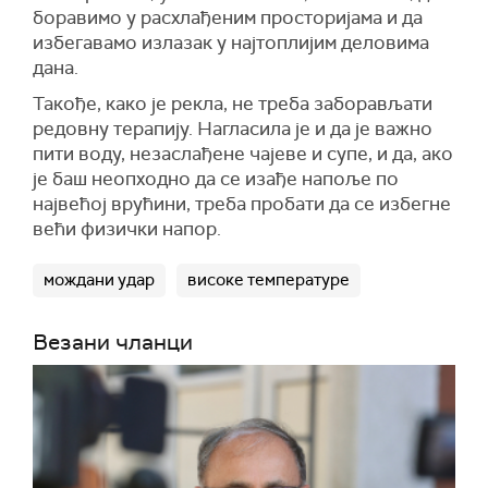
боравимо у расхлађеним просторијама и да
избегавамо излазак у најтоплијим деловима
дана.
Такође, како је рекла, не треба заборављати
редовну терапију. Нагласила је и да је важно
пити воду, незаслађене чајеве и супе, и да, ако
је баш неопходно да се изађе напоље по
највећој врућини, треба пробати да се избегне
већи физички напор.
мождани удар
високе температуре
Везани чланци