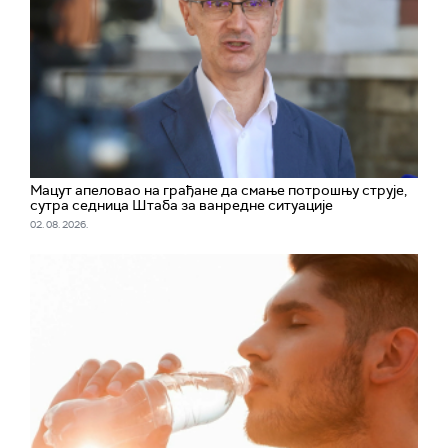
Мацут апеловао на грађане да смање потрошњу струје,
сутра седница Штаба за ванредне ситуације
02. 08. 2026.