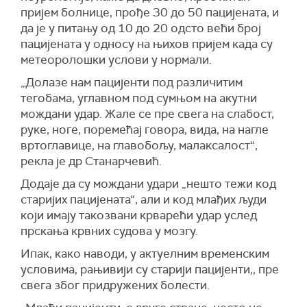
пријем болнице, прође 30 до 50 пацијената, и
да је у питању од 10 до 20 одсто већи број
пацијената у односу на њихов пријем када су
метеоролошки услови у нормали.
„Долазе нам пацијенти под различитим
тегобама, углавном под сумњом на акутни
мождани удар. Жале се пре свега на слабост,
руке, ноге, поремећај говора, вида, на нагле
вртоглавице, на главобољу, малаксалост“,
рекла је др Станарчевић.
Додаје да су мождани удари „нешто тежи код
старијих пацијената“, али и код млађих људи
који имају такозвани крварећи удар услед
прскања крвних судова у мозгу.
Ипак, како наводи, у актуелним временским
условима, рањивији су старији пацијенти,, пре
свега због придружених болести.