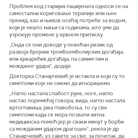
Проблем код старијих пацијената односи се на
самостални кориговање терапије или њен
прекид, као и њихов осећај потребе за водом,
који је нешто мањи са годинама, што уме да
узрокује промене у крвном притиску.
„Онда се они доводе у повећан ризик од
развоја бројних тромбоемболијских догађаја,
или крварећих догађаја, па самим тим и
можданог удара“, додаје.
Докторка Станарчевић је истакла и који су то
симптоми које не смемо да игноришемо.
„Нагло настала слабост руке, ноге, нагло
настао поремећај говора, вида, нагло настала
вртоглавица, јака главобоља, то су све
симптоми када се мора позвати хитна
медицинска помоћ јер је сваки минут у борби
са можданим ударом драгоцен“, рекла је др
Станарчевић, уз савете за све; за почетак, да