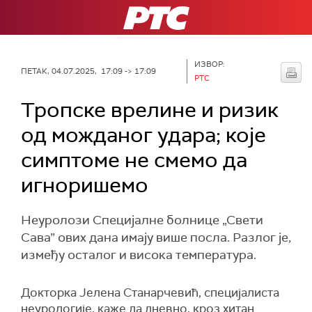
РТС
ИЗВОР:
ПЕТАК, 04.07.2025, 17:09 -> 17:09
РТС
Тропске врелине и ризик
од можданог удара; које
симптоме не смемо да
игноришемо
Неуролози Специјалне болнице „Свети
Сава” ових дана имају више посла. Разлог је,
између осталог и висока температура.
Докторка Јелена Станарчевић, специјалиста
неурологије, каже да дневно, кроз хитан