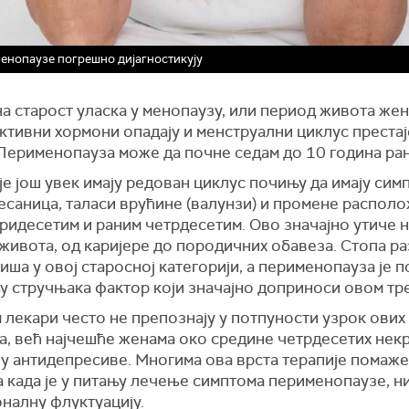
енопаузе погрешно дијагностикују
 старост уласка у менопаузу, или период живота жен
тивни хормони опадају и менструални циклус престаје
Перименопауза може да почне седам до 10 година ран
е још увек имају редован циклус почињу да имају сим
есаница, таласи врућине (валунзи) и промене распол
ридесетим и раним четрдесетим. Ово значајно утиче н
живота, од каријере до породичних обавеза. Стопа ра
иша у овој старосној категорији, а перименопауза је п
 стручњака фактор који значајно доприноси овом тре
 лекари често не препознају у потпуности узрок ових
а, већ најчешће женама око средине четрдесетих нек
у антидепресиве. Многима ова врста терапије помаже,
 када је у питању лечење симптома перименопаузе, н
налну флуктуацију.