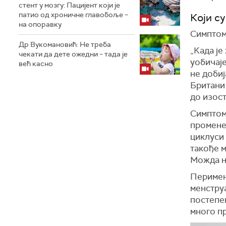
стент у мозгу: Пацијент који је
патио од хроничне главобоље –
Који с
на опоравку
Симптоми
Др Вукомановић: Не треба
„Када је
чекати да дете ожедни – тада је
уобичаје
већ касно
не добиј
Британи
до изост
Симптоми
промене
циклуси 
такође м
Можда ни
Перимен
менструа
постепен
много пр