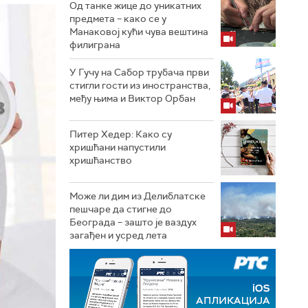
Од танке жице до уникатних
предмета – како се у
Манаковој кући чува вештина
филиграна
У Гучу на Сабор трубача први
стигли гости из иностранства,
међу њима и Виктор Орбан
Питер Хедер: Како су
хришћани напустили
хришћанство
Може ли дим из Делиблатске
пешчаре да стигне до
Београда – зашто је ваздух
загађен и усред лета