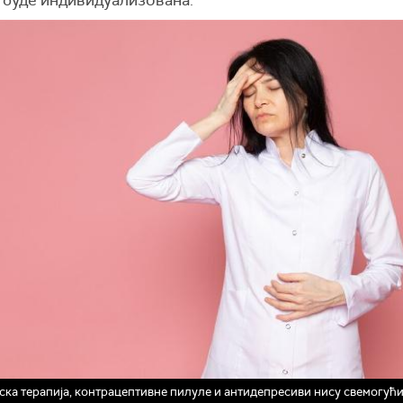
ка терапија, контрацептивне пилуле и антидепресиви нису свемогућ