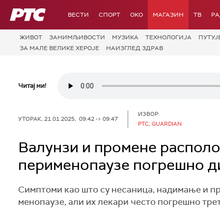
РТС
ВЕСТИ
СПОРТ
OKO
МАГАЗИН
ТВ
Р
ЖИВОТ
ЗАНИМЉИВОСТИ
МУЗИКА
ТЕХНОЛОГИЈA
ПУТУЈ
ЗА МАЛЕ ВЕЛИКЕ ХЕРОЈЕ
НАИЗГЛЕД ЗДРАВ
Читај ми!
ИЗВОР:
УТОРАК, 21.01.2025, 09:42 -> 09:47
РТС, GUARDIAN
Валунзи и промене располо
перименопаузе погрешно ди
Симптоми као што су несаница, надимање и пр
менопаузе, али их лекари често погрешно трет