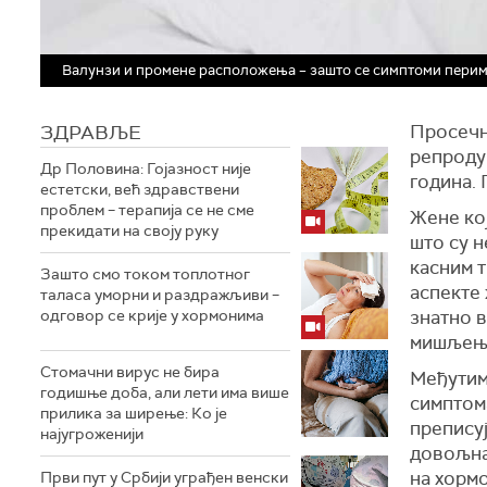
Валунзи и промене расположења – зашто се симптоми перим
ЗДРАВЉЕ
Просечна
репродук
Др Половина: Гојазност није
година. 
естетски, већ здравствени
проблем – терапија се не сме
Жене кој
прекидати на своју руку
што су н
касним т
Зашто смо током топлотног
аспекте 
таласа уморни и раздражљиви –
одговор се крије у хормонима
знатно в
мишљењу
Стомачни вирус не бира
Међутим
годишње доба, али лети има више
симптом
прилика за ширење: Ко је
преписуј
најугроженији
довољна
на хормо
Први пут у Србији уграђен венски