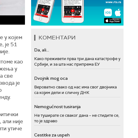
е у којем
КОМЕНТАРИ
, је 51
Da, ali...
ије.
Како преживети прва три дана катастрофе у
птоме као
Србији, и за шта нас припрема ЕУ
ожења у
а све
Dvojnik mog oca
звода је
Вероватно свако од нас има свог двојника
о
са којим дели и сличну ДНК
нду.
Nemogućnost tusiranja
ритички
Не туширате се сваког дана – не стидите се,
 али није
то је здраво
ити утиче
Cestitke za uspeh