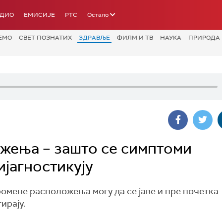
АДИО
ЕМИСИЈЕ
РТС
Остало
ЕМО
СВЕТ ПОЗНАТИХ
ЗДРАВЉЕ
ФИЛМ И ТВ
НАУКА
ПРИРОДА
жења – зашто се симптоми
јагностикују
омене расположења могу да се јаве и пре почетка
ирају.