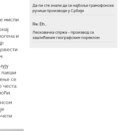
Да ли сте знали да се најбоље грамофонске
ручице производе у Србији
е мисли.
Re: Eh...
онај
Лесковачка спржа – производ са
рогена и
заштићеним географским пореклом
др
довести
м.
чују
, лакши
јење се
о честа.
ноћи.
ансом
је
очети