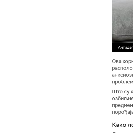
Антиде
Ова хор
располож
анксиозн
проблем
Што су х
озбиљне 
предмен
порођаја
Како л