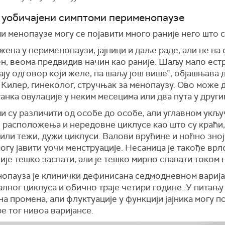
у уобичајени симптоми перименопаузе
 менопаузе могу се појавити много раније него што с
 жена у перименопаузи, јајници и даље раде, али не на 
н, веома предвидив начин као раније. Шаљу мало ест
ају одговор који желе, па шаљу још више”, објашњава 
 Килер, гинеколог, стручњак за менопаузу. Ово може 
анка овулације у неким месецима или два пута у други
 су различити од особе до особе, али углавном укљу
 расположења и нередовне циклусе као што су краћи
или тежи, дужи циклуси. Валови врућине и ноћно зно
огу јавити уочи менструације. Несаница је такође врл
је тешко заспати, али је тешко мирно спавати током 
опауза је клинички дефинисана седмодневном вариј
лног циклуса и обично траје четири године. У питању 
а промена, али флуктуације у функцији јајника могу п
е тог нивоа варијансе.