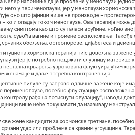
а Келер напомиње да је проблеме у менопаузи једнос
и него у перименопаузи, јер у менопаузи хормонсска 
ује оно што јајници више не производе – прогестеро
 – који опадају током менопаузе. Ова терапија може 
вању симптома као што су таласи врућине, ноћно зно
мозгу, сувоћа вагине и промене расположења. Такође 
 срчаних обољења, остеопорозе, дијабетеса и деменц
титуциона хормонска терапија није довољна за жене 
паузи јер је потребно подржати слузницу материце к
а нестална крварења узрокована флуктуирајућим хорм
м женама је и даље потребна контрацепција.
ептивне пилуле су заправо одличне за жене које има
е перименопаузе, посебно флуктуације расположења, 
а контролу рађања потиснути овулацију“, наводи док
 јајници више неће покушавати да изазивају менструа
 све жене кандидати за хормонске третмане, посебно
 срчани удар или проблеме са крвним угрушцима. Тера
а буде индивидуализована.