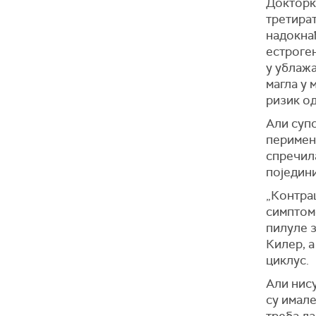
Докторк
третират
надокнађ
естроген
у ублажа
магла у 
ризик од
Али супс
перимену
спречил
поједини
„Контрац
симптом
пилуле з
Килер, а
циклус.
Али нису
су имале
треба д