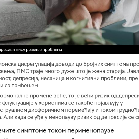
пресиви нису решење проблема
монска дисрегулација доводи до бројних симптома пр
ења, ПМС траје много дуже што је жена старија. Јав
ост, депресија, несаница и когнитивни проблеми, пре
и са памћењем.
ормоналне промене веће, то је већи ризик од депреси
флуктуације у хормонима се такође појављују у
струалном дисфоричном поремећају и током трудноће
. Али када се уђе у менопаузу ризик од депресије се с
ечите симптоме током перименопаузе