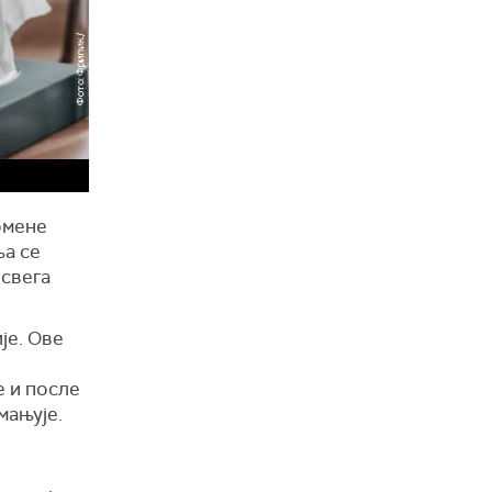
омене
ља се
 свега
је. Ове
 и после
мањује.