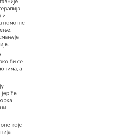
тавније
терапија
н и
да помогне
јење,
смањује
ије.
у
ако би се
онима, а
ју
јер ће
торка
лни
 оне које
пија